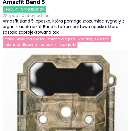
Amazfit Band 5
Produkt
Smartbandy
22 lipca 2026
by
admin
Amazfit Band 5: opaska, która pomaga zrozumieć sygnały z
organizmu Amazfit Band 5 to kompaktowa opaska, która
została zaprojektowana tak,…
collie
imię dla suczki
imiona dla psa
kot brytyjski cena
labradoodle cena
papużki nierozłączki