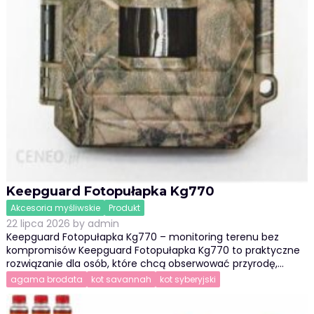
Keepguard Fotopułapka Kg770
Akcesoria myśliwskie
Produkt
22 lipca 2026
by
admin
Keepguard Fotopułapka Kg770 – monitoring terenu bez
kompromisów Keepguard Fotopułapka Kg770 to praktyczne
rozwiązanie dla osób, które chcą obserwować przyrodę,…
agama brodata
kot savannah
kot syberyjski