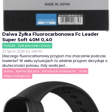
Daiwa Żyłka Fluorocarbonowa Fc Leader
Super Soft 40M 0,40
Produkt
Żyłki plecionki i sznury
22 lipca 2026
by
admin
Dlaczego fluorocarbonowy przypon ma znaczenie podczas
łowienia? W wielu sytuacjach to właśnie przypon decyduje o
skuteczności połowu. Gdy woda jest…
danio
karma dla psa
kot szkocki zwisłouchy
mole
sklep zoologiczny