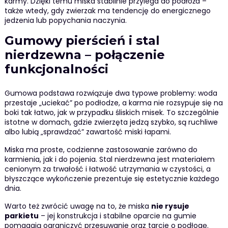
karmy. Dzięki temu miska stabilnie przylega do podłoża –
także wtedy, gdy zwierzak ma tendencję do energicznego
jedzenia lub popychania naczynia.
Gumowy pierścień i stal
nierdzewna – połączenie
funkcjonalności
Gumowa podstawa rozwiązuje dwa typowe problemy: woda
przestaje „uciekać” po podłodze, a karma nie rozsypuje się na
boki tak łatwo, jak w przypadku śliskich misek. To szczególnie
istotne w domach, gdzie zwierzęta jedzą szybko, są ruchliwe
albo lubią „sprawdzać” zawartość miski łapami.
Miska ma proste, codzienne zastosowanie zarówno do
karmienia, jak i do pojenia. Stal nierdzewna jest materiałem
cenionym za trwałość i łatwość utrzymania w czystości, a
błyszczące wykończenie prezentuje się estetycznie każdego
dnia.
Warto też zwrócić uwagę na to, że miska
nie rysuje
parkietu
– jej konstrukcja i stabilne oparcie na gumie
pomagają ograniczyć przesuwanie oraz tarcie o podłogę.