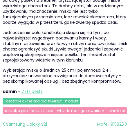
Bordowy pasek na srebrnej, błyszczącej stali dodaje misce
wyrazistego charakteru. To drobny detal, ale w codziennym
użytkowaniu ma znaczenie: miska nie jest tylko
funkcjonalnym przedmiotem, lecz również elementem, który
dobrze wygląda w przestrzeni, gdzie zwierzę spędza czas.
Jednocześnie cała konstrukcja skupia się na tym, co
najważniejsze: wygodnym podawaniu karmy i wody,
stabilnym ustawieniu oraz łatwym utrzymaniu czystości. Jeśli
chcesz ograniczyć skutki „żywiołowego” jedzenia i zapewnić
pupilowi spokojniejsze miejsce posiłku, ten model został
zaprojektowany właśnie w tym kierunku.
Wybierając miskę o średnicy 25 cm i pojemności 2,4 l,
otrzymujesz uniwersalne rozwiązanie do domowej rutyny –
bez skomplikowanej obsługi i bez zbędnych kompromisów.
admin
-
7717 posts
Pozostałe akcesoria dla zwierząt
Produkt
kaszak u psa
kaszel u psa
ryby do małego akwarium
sennik kot
Nawigacja
Samsung Galaxy S21
Mafell 915825