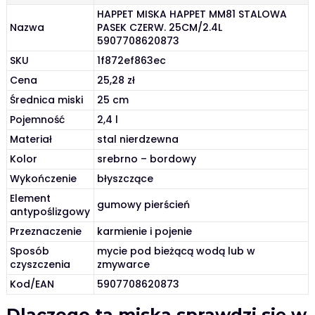
HAPPET MISKA HAPPET MM81 STALOWA
Nazwa
PASEK CZERW. 25CM/2.4L
5907708620873
SKU
1f872ef863ec
Cena
25,28 zł
Średnica miski
25 cm
Pojemność
2,4 l
Materiał
stal nierdzewna
Kolor
srebrno – bordowy
Wykończenie
błyszczące
Element
gumowy pierścień
antypoślizgowy
Przeznaczenie
karmienie i pojenie
Sposób
mycie pod bieżącą wodą lub w
czyszczenia
zmywarce
Kod/EAN
5907708620873
Dlaczego ta miska sprawdzi się w