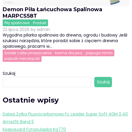
Demon Piła Łańcuchowa Spalinowa
MARPCS58T
Piły spalinowe
Produkt
22 lipca 2026
by
admin
Wygodna pilarka spalinowa do drewna, ogrodu i budowy Jeśli
szukasz narzędzia, które poradzi sobie z cięciem drewna
opałowego, pracami w…
border collie umaszczenie
karma dla psa
papuga nimfa
papużki nierozłączki
Szukaj
Szukaj
Ostatnie wpisy
Daiwa Żyłka Fluorocarbonowa Fc Leader Super Soft 40M 0,40
Amazfit Band 5
Keepguard Fotopułapka Kg770