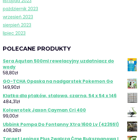
listopad 2023
październik 2023
wrzesień 2023
sierpień 2023
lipiec 2023
POLECANE PRODUKTY
Sera Aqutan 500ml rewelacyjny uzdatniacz do
wody
58,80
zł
GO-TCHA Opaska na nadgarstek Pokemon Go
149,90
zł
Klatka dla ptaków, stalowa, czarna, 54 x 54 x 146
484,31
zł
Kołowrotek Jaxon Cayman Cri 400
99,00
zł
Ubbink Pompa Do Fontanny Xtra 1600 Lv (423551)
408,28
zł
Target Lepinox Plus Zwalcza Ćmę Bukszpanową I