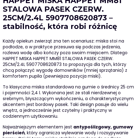
HAPPET MISKA HAPPET MM81
STALOWA PASEK CZERW.
25CM/2.4L 5907708620873 –
stabilność, która robi różnicę
Każdy opiekun zwierząt zna ten scenariusz: miska stoi na
podłodze, a w praktyce przesuwa się podczas jedzenia,
rozlewa wodę albo kończy poza swoim miejscem. Dlatego
HAPPET MISKA HAPPET MM81 STALOWA PASEK CZERW.
25CM/2.4L 5907708620873 to propozycja dla tych, którzy
chcą połączyć wygodę domowników (mniej sprzątania) z
komfortem pupila (pewniejsza pozycja miski).
To klasyczna miska standardowa na gumie o średnicy 25 cm
i pojemności 2,4 l. Wykonana jest ze stali nierdzewnej o
srebrnym, błyszczącym wykończeniu, a charakterystycznym
akcentem jest bordowy pasek. Taki design pasuje do wielu
wnętrz, a jednocześnie jest czytelny i praktyczny w
codziennym użytkowaniu.
Najważniejszym elementem jest
antypoślizgowy, gumowy
pierścień
, który ogranicza wylewanie wody i rozsypywanie