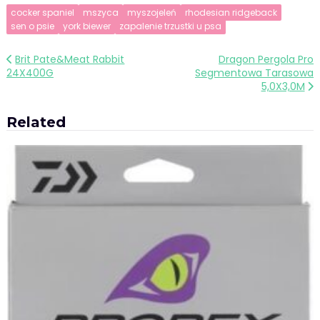
cocker spaniel
mszyca
myszojeleń
rhodesian ridgeback
sen o psie
york biewer
zapalenie trzustki u psa
Nawigacja
Brit Pate&Meat Rabbit
Dragon Pergola Pro
24X400G
Segmentowa Tarasowa
wpisu
5,0X3,0M
Related