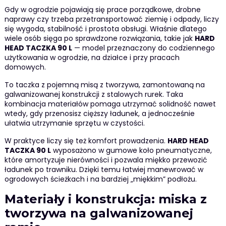
Gdy w ogrodzie pojawiają się prace porządkowe, drobne
naprawy czy trzeba przetransportować ziemię i odpady, liczy
się wygoda, stabilność i prostota obsługi. Właśnie dlatego
wiele osób sięga po sprawdzone rozwiązania, takie jak
HARD
HEAD TACZKA 90 L
— model przeznaczony do codziennego
użytkowania w ogrodzie, na działce i przy pracach
domowych.
To taczka z pojemną misą z tworzywa, zamontowaną na
galwanizowanej konstrukcji z stalowych rurek. Taka
kombinacja materiałów pomaga utrzymać solidność nawet
wtedy, gdy przenosisz cięższy ładunek, a jednocześnie
ułatwia utrzymanie sprzętu w czystości.
W praktyce liczy się też komfort prowadzenia.
HARD HEAD
TACZKA 90 L
wyposażono w gumowe koło pneumatyczne,
które amortyzuje nierówności i pozwala miękko przewozić
ładunek po trawniku. Dzięki temu łatwiej manewrować w
ogrodowych ścieżkach i na bardziej „miękkim” podłożu.
Materiały i konstrukcja: miska z
tworzywa na galwanizowanej