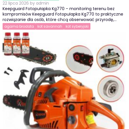
22 lipca 2026
by
admin
Keepguard Fotopułapka Kg770 – monitoring terenu bez
kompromisów Keepguard Fotopułapka Kg770 to praktyczne
rozwiązanie dla osób, które chcą obserwować przyrodę,…
agama brodata
kot savannah
kot syberyjski