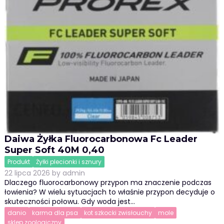
Daiwa Żyłka Fluorocarbonowa Fc Leader
Super Soft 40M 0,40
Produkt
Żyłki plecionki i sznury
22 lipca 2026
by
admin
Dlaczego fluorocarbonowy przypon ma znaczenie podczas
łowienia? W wielu sytuacjach to właśnie przypon decyduje o
skuteczności połowu. Gdy woda jest…
danio
karma dla psa
kot szkocki zwisłouchy
mole
sklep zoologiczny