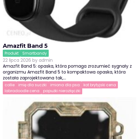
Amazfit Band 5
Produkt
Smartbandy
22 lipca 2026
by
admin
Amazfit Band 5: opaska, która pomaga zrozumieć sygnały z
organizmu Amazfit Band 5 to kompaktowa opaska, która
została zaprojektowana tak,…
collie
imię dla suczki
imiona dla psa
kot brytyjski cena
labradoodle cena
papużki nierozłączki