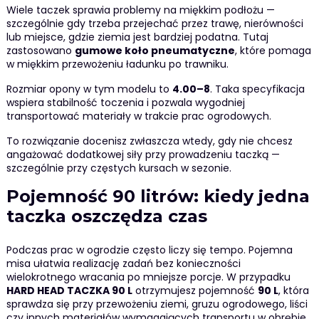
Wiele taczek sprawia problemy na miękkim podłożu —
szczególnie gdy trzeba przejechać przez trawę, nierówności
lub miejsce, gdzie ziemia jest bardziej podatna. Tutaj
zastosowano
gumowe koło pneumatyczne
, które pomaga
w miękkim przewożeniu ładunku po trawniku.
Rozmiar opony w tym modelu to
4.00–8
. Taka specyfikacja
wspiera stabilność toczenia i pozwala wygodniej
transportować materiały w trakcie prac ogrodowych.
To rozwiązanie docenisz zwłaszcza wtedy, gdy nie chcesz
angażować dodatkowej siły przy prowadzeniu taczką —
szczególnie przy częstych kursach w sezonie.
Pojemność 90 litrów: kiedy jedna
taczka oszczędza czas
Podczas prac w ogrodzie często liczy się tempo. Pojemna
misa ułatwia realizację zadań bez konieczności
wielokrotnego wracania po mniejsze porcje. W przypadku
HARD HEAD TACZKA 90 L
otrzymujesz pojemność
90 L
, która
sprawdza się przy przewożeniu ziemi, gruzu ogrodowego, liści
czy innych materiałów wymagających transportu w obrębie