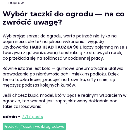
napraw
Wybór taczki do ogrodu — na co
zwrócić uwagę?
Wybierając sprzęt do ogrodu, warto patrzeć nie tylko na
pojemność, ale też na jakość wykonania i wygodę
użytkowania.
HARD HEAD TACZKA 90 L
łączy pojemną misę z
tworzywa z galwanizowaną konstrukcją ze stalowych rurek,
co przekłada się na solidność w codziennej pracy.
Równie istotne jest koło — gumowe pneumatyczne ułatwia
prowadzenie po nierównościach i miękkim podłożu. Dzięki
temu taczka lepiej „pracuje” na trawniku, a Ty mniej się
męczysz podczas kolejnych kursów.
Jeśli chcesz kupić model, który będzie realnym wsparciem w
ogrodzie, ten wariant jest zaprojektowany dokładnie pod
takie zastosowania.
admin
-
7717 posts
Produkt
Taczki i wózki ogrodowe