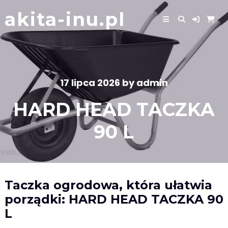
Skip
akita-inu.pl
to
content
17 lipca 2026
by
admin
HARD HEAD TACZKA
90 L
Taczka ogrodowa, która ułatwia
porządki: HARD HEAD TACZKA 90
L