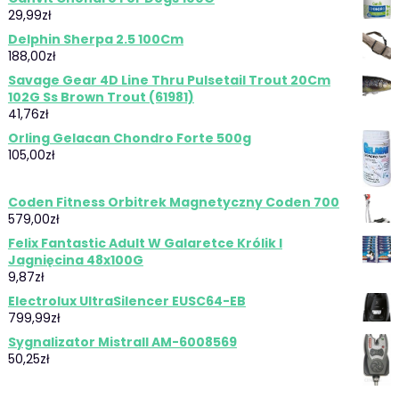
29,99
zł
Delphin Sherpa 2.5 100Cm
188,00
zł
Savage Gear 4D Line Thru Pulsetail Trout 20Cm
102G Ss Brown Trout (61981)
41,76
zł
Orling Gelacan Chondro Forte 500g
105,00
zł
Coden Fitness Orbitrek Magnetyczny Coden 700
579,00
zł
Felix Fantastic Adult W Galaretce Królik I
Jagnięcina 48x100G
9,87
zł
Electrolux UltraSilencer EUSC64-EB
799,99
zł
Sygnalizator Mistrall AM-6008569
50,25
zł