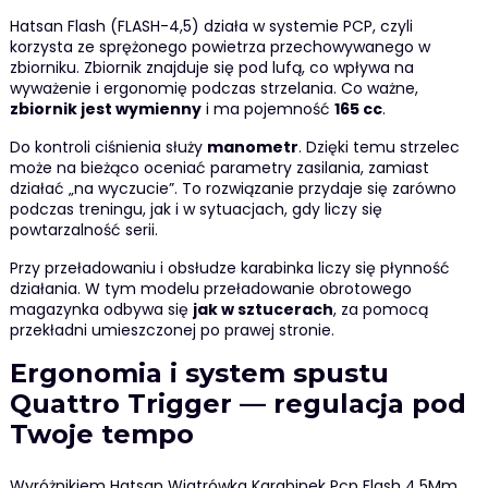
Hatsan Flash (FLASH-4,5) działa w systemie PCP, czyli
korzysta ze sprężonego powietrza przechowywanego w
zbiorniku. Zbiornik znajduje się pod lufą, co wpływa na
wyważenie i ergonomię podczas strzelania. Co ważne,
zbiornik jest wymienny
i ma pojemność
165 cc
.
Do kontroli ciśnienia służy
manometr
. Dzięki temu strzelec
może na bieżąco oceniać parametry zasilania, zamiast
działać „na wyczucie”. To rozwiązanie przydaje się zarówno
podczas treningu, jak i w sytuacjach, gdy liczy się
powtarzalność serii.
Przy przeładowaniu i obsłudze karabinka liczy się płynność
działania. W tym modelu przeładowanie obrotowego
magazynka odbywa się
jak w sztucerach
, za pomocą
przekładni umieszczonej po prawej stronie.
Ergonomia i system spustu
Quattro Trigger — regulacja pod
Twoje tempo
Wyróżnikiem Hatsan Wiatrówka Karabinek Pcp Flash 4,5Mm