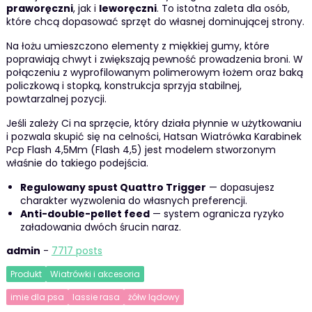
praworęczni
, jak i
leworęczni
. To istotna zaleta dla osób,
które chcą dopasować sprzęt do własnej dominującej strony.
Na łożu umieszczono elementy z miękkiej gumy, które
poprawiają chwyt i zwiększają pewność prowadzenia broni. W
połączeniu z wyprofilowanym polimerowym łożem oraz baką
policzkową i stopką, konstrukcja sprzyja stabilnej,
powtarzalnej pozycji.
Jeśli zależy Ci na sprzęcie, który działa płynnie w użytkowaniu
i pozwala skupić się na celności, Hatsan Wiatrówka Karabinek
Pcp Flash 4,5Mm (Flash 4,5) jest modelem stworzonym
właśnie do takiego podejścia.
Regulowany spust Quattro Trigger
— dopasujesz
charakter wyzwolenia do własnych preferencji.
Anti-double-pellet feed
— system ogranicza ryzyko
załadowania dwóch śrucin naraz.
admin
-
7717 posts
Produkt
Wiatrówki i akcesoria
imie dla psa
lassie rasa
żółw lądowy