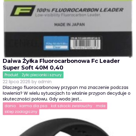
Daiwa Żyłka Fluorocarbonowa Fc Leader
Super Soft 40M 0,40
Produkt
Żyłki plecionki i sznury
22 lipca 2026
by
admin
Dlaczego fluorocarbonowy przypon ma znaczenie podczas
łowienia? W wielu sytuacjach to właśnie przypon decyduje o
skuteczności połowu. Gdy woda jest…
danio
karma dla psa
kot szkocki zwisłouchy
mole
sklep zoologiczny