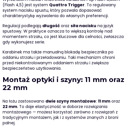
(Flash 4,5) jest system
Quattro Trigger
. To regulowany
system nacisku spustu, który pozwala dopasować
charakterystykę wyzwolenia do własnych preferencji.
Regulacji podlegają
długość
oraz
siła nacisku
na język
spustowy. W praktyce oznacza to większą kontrolę nad
momentem strzału, co jest kluczowe dla celności, zwłaszcza
gdy wykonujesz serie.
Karabinek ma także manualną blokadę bezpiecznika po
oddaniu strzału i przeładowaniu. Taki mechanizm chroni
przed niekontrolowanym oddaniem strzału i zwiększa
bezpieczeństwo użytkowania.
Montaż optyki i szyny: 11 mm oraz
22 mm
Na łożu zastosowano
dwie szyny montażowe
:
11 mm
oraz
22 mm
. To daje elastyczność w doborze rozwiązania
montażowego — możesz korzystać zarówno z rozwiązań z
tradycyjnym montażem, jak i z systemów znanych z broni
palnej.