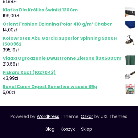
91,98
zł
Klatka Dla Królika Świniki 120Cm
199,00
zł
Orient Fashion Dzianina Polar 410 g/m² Chaber
14,00
zł
Kołowrotek Abu Garcia Superior Spinning 5000H
1500962
395,19
zł
Vidaxl Ogrodzenie Dwustronne Zielone 90X500Cm
213,68
zł
Fiskars Xact (1027043)
43,99
zł
Royal Canin Digest Sensitive w sosie 85g
5,00
zł
Powered by
WordPress
|
Theme:
Oskar
by UXL Themes
Blog
Koszyk
Sklep