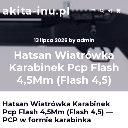
Skip
akita-inu.pl
to
content
13 lipca 2026
by
admin
Hatsan Wiatrówka
Karabinek Pcp Flash
4,5Mm (Flash 4,5)
Hatsan Wiatrówka Karabinek
Pcp Flash 4,5Mm (Flash 4,5) —
PCP w formie karabinka