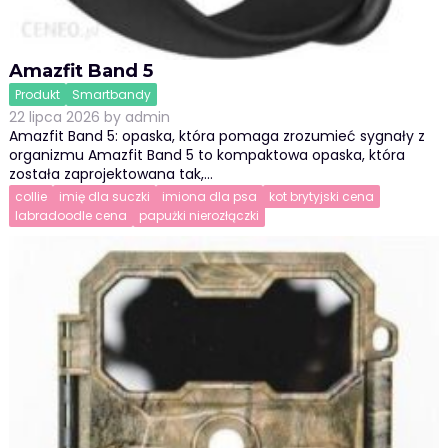
Amazfit Band 5
Produkt
Smartbandy
22 lipca 2026
by
admin
Amazfit Band 5: opaska, która pomaga zrozumieć sygnały z
organizmu Amazfit Band 5 to kompaktowa opaska, która
została zaprojektowana tak,…
collie
imię dla suczki
imiona dla psa
kot brytyjski cena
labradoodle cena
papużki nierozłączki