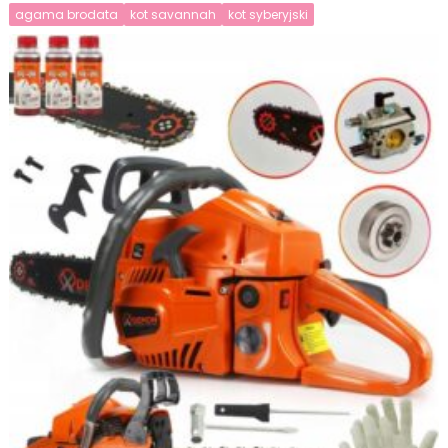
agama brodata
kot savannah
kot syberyjski