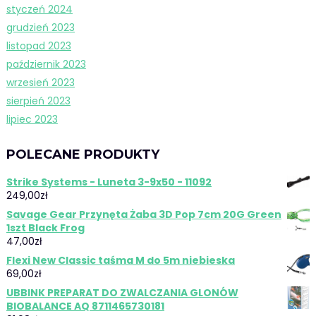
styczeń 2024
grudzień 2023
listopad 2023
październik 2023
wrzesień 2023
sierpień 2023
lipiec 2023
POLECANE PRODUKTY
Strike Systems - Luneta 3-9x50 - 11092
249,00
zł
Savage Gear Przynęta Żaba 3D Pop 7cm 20G Green
1szt Black Frog
47,00
zł
Flexi New Classic taśma M do 5m niebieska
69,00
zł
UBBINK PREPARAT DO ZWALCZANIA GLONÓW
BIOBALANCE AQ 8711465730181