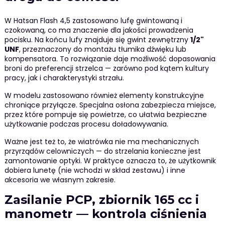
W Hatsan Flash 4,5 zastosowano lufę gwintowaną i
czokowaną, co ma znaczenie dla jakości prowadzenia
pocisku. Na końcu lufy znajduje się gwint zewnętrzny
1/2"
UNF
, przeznaczony do montażu tłumika dźwięku lub
kompensatora. To rozwiązanie daje możliwość dopasowania
broni do preferencji strzelca — zarówno pod kątem kultury
pracy, jak i charakterystyki strzału.
W modelu zastosowano również elementy konstrukcyjne
chroniące przyłącze. Specjalna osłona zabezpiecza miejsce,
przez które pompuje się powietrze, co ułatwia bezpieczne
użytkowanie podczas procesu doładowywania.
Ważne jest też to, że wiatrówka nie ma mechanicznych
przyrządów celowniczych — do strzelania konieczne jest
zamontowanie optyki. W praktyce oznacza to, że użytkownik
dobiera lunetę (nie wchodzi w skład zestawu) i inne
akcesoria we własnym zakresie.
Zasilanie PCP, zbiornik 165 cc i
manometr — kontrola ciśnienia