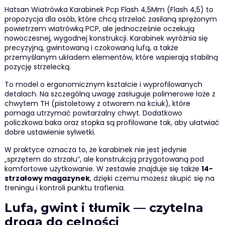
Hatsan Wiatrówka Karabinek Pcp Flash 4,5Mm (Flash 4,5) to
propozycja dla osób, które chcą strzelać zasilaną sprężonym
powietrzem wiatrówką PCP, ale jednocześnie oczekują
nowoczesnej, wygodnej konstrukcji. Karabinek wyróżnia się
precyzyjną, gwintowaną i czokowaną lufą, a także
przemyślanym układem elementów, które wspierają stabilną
pozycję strzelecką.
To model o ergonomicznym kształcie i wyprofilowanych
detalach. Na szczególną uwagę zasługuje polimerowe łoże z
chwytem TH (pistoletowy z otworem na kciuk), które
pomaga utrzymać powtarzalny chwyt. Dodatkowo
policzkowa baka oraz stopka są profilowane tak, aby ułatwiać
dobre ustawienie sylwetki.
W praktyce oznacza to, że karabinek nie jest jedynie
„sprzętem do strzału”, ale konstrukcją przygotowaną pod
komfortowe użytkowanie. W zestawie znajduje się także
14-
strzałowy magazynek
, dzięki czemu możesz skupić się na
treningu i kontroli punktu trafienia.
Lufa, gwint i tłumik — czytelna
droga do celności