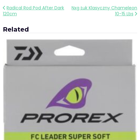
Nawigacja
Radical Rod Pod After Dark
Nxg Łuk Klasyczny Chameleon
120cm
10-15 Lbs
wpisu
Related