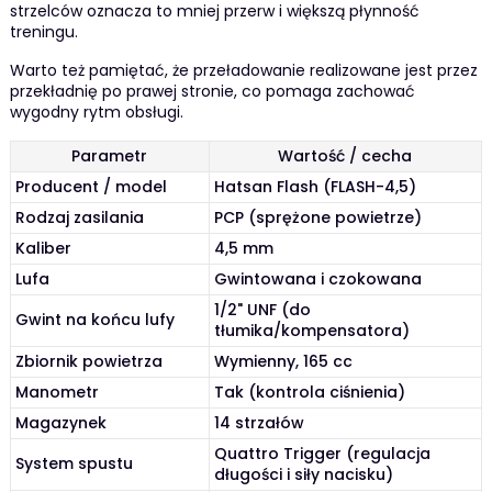
strzelców oznacza to mniej przerw i większą płynność
treningu.
Warto też pamiętać, że przeładowanie realizowane jest przez
przekładnię po prawej stronie, co pomaga zachować
wygodny rytm obsługi.
Parametr
Wartość / cecha
Producent / model
Hatsan Flash (FLASH-4,5)
Rodzaj zasilania
PCP (sprężone powietrze)
Kaliber
4,5 mm
Lufa
Gwintowana i czokowana
1/2" UNF (do
Gwint na końcu lufy
tłumika/kompensatora)
Zbiornik powietrza
Wymienny, 165 cc
Manometr
Tak (kontrola ciśnienia)
Magazynek
14 strzałów
Quattro Trigger (regulacja
System spustu
długości i siły nacisku)