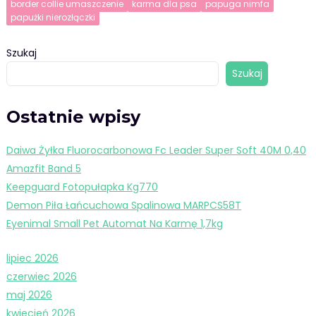
border collie umaszczenie
karma dla psa
papuga nimfa
papużki nierozłączki
Szukaj
Szukaj
Ostatnie wpisy
Daiwa Żyłka Fluorocarbonowa Fc Leader Super Soft 40M 0,40
Amazfit Band 5
Keepguard Fotopułapka Kg770
Demon Piła Łańcuchowa Spalinowa MARPCS58T
Eyenimal Small Pet Automat Na Karmę 1,7kg
lipiec 2026
czerwiec 2026
maj 2026
kwiecień 2026