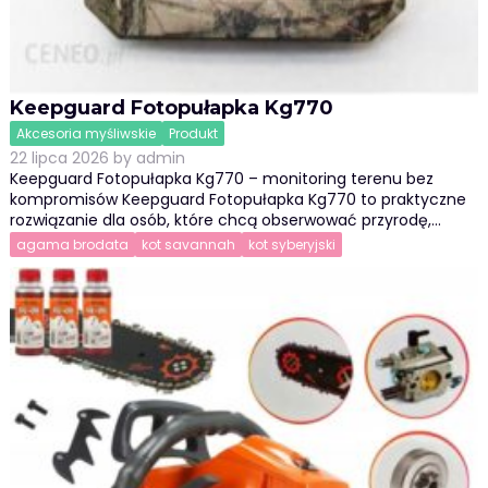
Keepguard Fotopułapka Kg770
Akcesoria myśliwskie
Produkt
22 lipca 2026
by
admin
Keepguard Fotopułapka Kg770 – monitoring terenu bez
kompromisów Keepguard Fotopułapka Kg770 to praktyczne
rozwiązanie dla osób, które chcą obserwować przyrodę,…
agama brodata
kot savannah
kot syberyjski