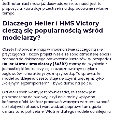
Jeśli natomiast masz już doświadczenie, to nadal jest to
propozycja, która daje przestrzeń na dopracowanie i własne
tempo.
Dlaczego Heller i HMS Victory
cieszą się popularnością wśród
modelarzy?
Okręty historyczne mają w modelarstwie szczególną siłę
przyciągania – każdy projekt niesie ze sobą atmosferę epoki i
zachęca do dokładnego odtworzenia kształtów. W przypadku
Heller Statek Hms Victory (80897)
mamy do czynienia z
jednostką, która kojarzy się z rozpoznawalnym stylem
żaglowców i charakterystyczną sylwetką. To sprawia, że
model po sklejeniu często staje się czymś więcej niż tylko
„kolejnym egzemplarzem” – bywa dumą na półce.
Dla wielu osób ważny jest również fakt, że zestaw jest
przeznaczony do budowy, czyli daje realny wpływ na
końcowy efekt. Możesz pracować własnym rytmem, wracać
do kolejnych etapów i wprowadzać poprawki tam, gdzie
uznasz to za potrzebne. Właśnie dlatego modele do sklejania