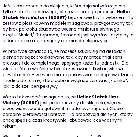
Jeśli lubisz modele do sklejania, które dają satysfakcję nie
tylko z efektu końcowego, ale też z samego procesu,
Heller
Statek Hms Victory (80897)
będzie świetnym wyborem. To
zestaw z plastikowym modelem żaglowca, przygotowany tak,
by krok po kroku zbudować własną miniaturę słynnego
okrętu. Skala 1/100 sprawia, że model jest wyraźny i czytelny, a
jednocześnie ma rozsądny rozmiar do ekspozycji.
W praktyce oznacza to, że możesz skupić się na detalach:
elementy są zaprojektowane tak, aby montaż miał sens i
prowadził do kompletnego, spójnego kształtu jednostki. Dla
wielu osób to właśnie w takich zestawach tkwi największa
przyjemność – w tworzeniu, dopasowywaniu i doprowadzaniu
modelu do formy, która dobrze wygląda zarówno „z bliska”,
jak i z dalszej perspektywy.
Warto też zwrócić uwagę na to, że
Heller Statek Hms
Victory (80897)
jest przeznaczony do sklejania, więc w
przeciwieństwie do gotowych modeli wymaga od Ciebie
odrobiny cierpliwości i precyzji. To propozycja dla tych, którzy
chcą spędzić czas kreatywnie i zbudować coś własnymi
rękami.