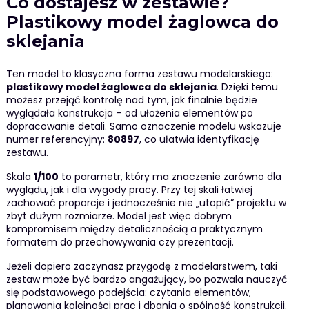
Co dostajesz w zestawie?
Plastikowy model żaglowca do
sklejania
Ten model to klasyczna forma zestawu modelarskiego:
plastikowy model żaglowca do sklejania
. Dzięki temu
możesz przejąć kontrolę nad tym, jak finalnie będzie
wyglądała konstrukcja – od ułożenia elementów po
dopracowanie detali. Samo oznaczenie modelu wskazuje
numer referencyjny:
80897
, co ułatwia identyfikację
zestawu.
Skala
1/100
to parametr, który ma znaczenie zarówno dla
wyglądu, jak i dla wygody pracy. Przy tej skali łatwiej
zachować proporcje i jednocześnie nie „utopić” projektu w
zbyt dużym rozmiarze. Model jest więc dobrym
kompromisem między detalicznością a praktycznym
formatem do przechowywania czy prezentacji.
Jeżeli dopiero zaczynasz przygodę z modelarstwem, taki
zestaw może być bardzo angażujący, bo pozwala nauczyć
się podstawowego podejścia: czytania elementów,
planowania kolejności prac i dbania o spójność konstrukcji.