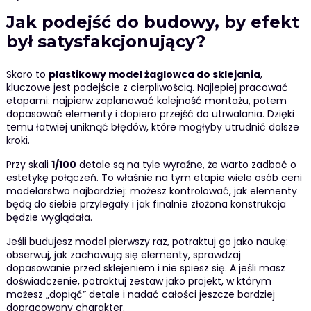
Jak podejść do budowy, by efekt
był satysfakcjonujący?
Skoro to
plastikowy model żaglowca do sklejania
,
kluczowe jest podejście z cierpliwością. Najlepiej pracować
etapami: najpierw zaplanować kolejność montażu, potem
dopasować elementy i dopiero przejść do utrwalania. Dzięki
temu łatwiej uniknąć błędów, które mogłyby utrudnić dalsze
kroki.
Przy skali
1/100
detale są na tyle wyraźne, że warto zadbać o
estetykę połączeń. To właśnie na tym etapie wiele osób ceni
modelarstwo najbardziej: możesz kontrolować, jak elementy
będą do siebie przylegały i jak finalnie złożona konstrukcja
będzie wyglądała.
Jeśli budujesz model pierwszy raz, potraktuj go jako naukę:
obserwuj, jak zachowują się elementy, sprawdzaj
dopasowanie przed sklejeniem i nie spiesz się. A jeśli masz
doświadczenie, potraktuj zestaw jako projekt, w którym
możesz „dopiąć” detale i nadać całości jeszcze bardziej
dopracowany charakter.