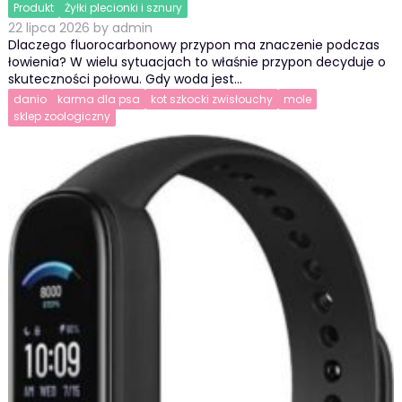
Produkt
Żyłki plecionki i sznury
22 lipca 2026
by
admin
Dlaczego fluorocarbonowy przypon ma znaczenie podczas
łowienia? W wielu sytuacjach to właśnie przypon decyduje o
skuteczności połowu. Gdy woda jest…
danio
karma dla psa
kot szkocki zwisłouchy
mole
sklep zoologiczny