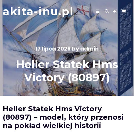
Skip
akita-inu.pl
to
content
17 lipca 2026
by
admin
Heller Statek Hms
Victory (80897)
Heller Statek Hms Victory
(80897) – model, który przenosi
na pokład wielkiej historii