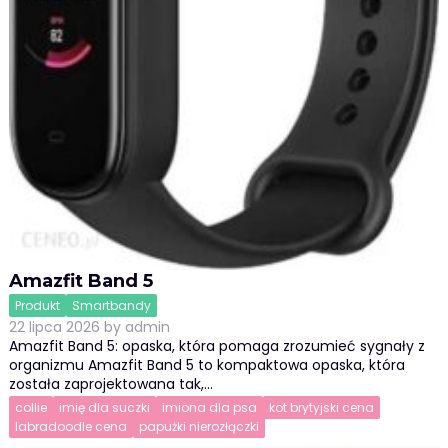
Amazfit Band 5
Produkt
Smartbandy
22 lipca 2026
by
admin
Amazfit Band 5: opaska, która pomaga zrozumieć sygnały z
organizmu Amazfit Band 5 to kompaktowa opaska, która
została zaprojektowana tak,…
collie
imię dla suczki
imiona dla psa
kot brytyjski cena
labradoodle cena
papużki nierozłączki