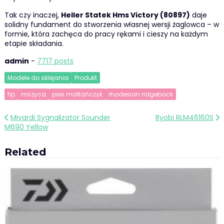
Tak czy inaczej,
Heller Statek Hms Victory (80897)
daje
solidny fundament do stworzenia własnej wersji żaglowca – w
formie, która zachęca do pracy rękami i cieszy na każdym
etapie składania.
admin
-
7717 posts
Modele do sklejania
Produkt
fip
mszyca
pies maltańczyk
rhodesian ridgeback
Nawigacja
Mivardi Sygnalizator Sounder
Ryobi RLM46160S
M690 Yellow
wpisu
Related