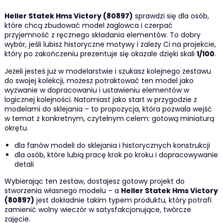
Heller Statek Hms Victory (80897)
sprawdzi się dla osób,
które chcą zbudować model żaglowca i czerpać
przyjemność z ręcznego składania elementów. To dobry
wybór, jeśli lubisz historyczne motywy i zależy Ci na projekcie,
który po zakończeniu prezentuje się okazale dzięki skali
1/100
.
Jeżeli jesteś już w modelarstwie i szukasz kolejnego zestawu
do swojej kolekcji, możesz potraktować ten model jako
wyzwanie w dopracowaniu i ustawieniu elementów w
logicznej kolejności. Natomiast jako start w przygodzie z
modelami do sklejania – to propozycja, która pozwala wejść
w temat z konkretnym, czytelnym celem: gotową miniaturą
okrętu.
dla fanów modeli do sklejania i historycznych konstrukcji
dla osób, które lubią pracę krok po kroku i dopracowywanie
detali
Wybierając ten zestaw, dostajesz gotowy projekt do
stworzenia własnego modelu – a
Heller Statek Hms Victory
(80897)
jest dokładnie takim typem produktu, który potrafi
zamienić wolny wieczór w satysfakcjonujące, twórcze
zajęcie.