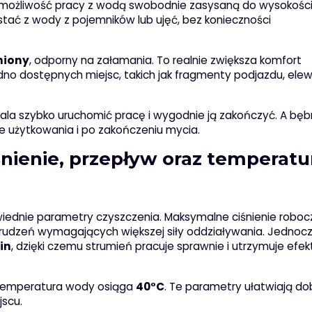
 możliwość pracy z wodą swobodnie zasysaną do wysokości 
stać z wody z pojemników lub ujęć, bez konieczności
iony
, odporny na załamania. To realnie zwiększa komfort
no dostępnych miejsc, takich jak fragmenty podjazdu, ele
a szybko uruchomić pracę i wygodnie ją zakończyć. A bę
 użytkowania i po zakończeniu mycia.
śnienie, przepływ oraz temperatu
iednie parametry czyszczenia. Maksymalne ciśnienie roboc
rudzeń wymagających większej siły oddziaływania. Jednoc
in
, dzięki czemu strumień pracuje sprawnie i utrzymuje ef
temperatura wody osiąga
40°C
. Te parametry ułatwiają do
jscu.