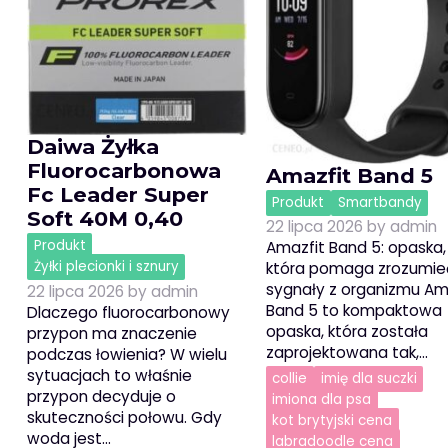
Daiwa Żyłka
Fluorocarbonowa
Amazfit Band 5
Fc Leader Super
Produkt
Smartbandy
Soft 40M 0,40
22 lipca 2026
by
admin
Produkt
Amazfit Band 5: opaska,
Żyłki plecionki i sznury
która pomaga zrozumie
sygnały z organizmu Am
22 lipca 2026
by
admin
Band 5 to kompaktowa
Dlaczego fluorocarbonowy
opaska, która została
przypon ma znaczenie
zaprojektowana tak,…
podczas łowienia? W wielu
sytuacjach to właśnie
collie
imię dla suczki
przypon decyduje o
imiona dla psa
skuteczności połowu. Gdy
kot brytyjski cena
woda jest…
labradoodle cena