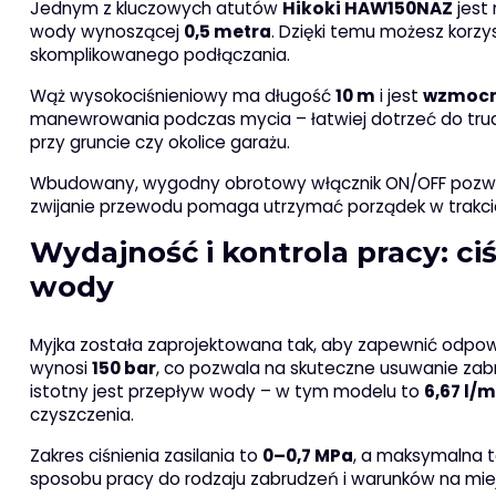
Jednym z kluczowych atutów
Hikoki HAW150NAZ
jest
wody wynoszącej
0,5 metra
. Dzięki temu możesz korzy
skomplikowanego podłączania.
Wąż wysokociśnieniowy ma długość
10 m
i jest
wzmocn
manewrowania podczas mycia – łatwiej dotrzeć do trud
przy gruncie czy okolice garażu.
Wbudowany, wygodny obrotowy włącznik ON/OFF pozwal
zwijanie przewodu pomaga utrzymać porządek w trakcie
Wydajność i kontrola pracy: ci
wody
Myjka została zaprojektowana tak, aby zapewnić odpow
wynosi
150 bar
, co pozwala na skuteczne usuwanie zab
istotny jest przepływ wody – w tym modelu to
6,67 l/m
czyszczenia.
Zakres ciśnienia zasilania to
0–0,7 MPa
, a maksymalna 
sposobu pracy do rodzaju zabrudzeń i warunków na mie