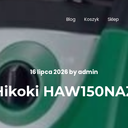
Blog
Koszyk
Sklep
16 lipca 2026
by
admin
Hikoki HAW150NA