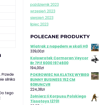
październik 2023
wrzesień 2023
sierpień 2023
lipiec 2023
POLECANE PRODUKTY
Wiatrak z napędem w skali H0
339,00
zł
h
Kołowrotek Cormoran Veycor
Br 7Pif 6000 1974600
194,00
zł
. Przede
POKROWIEC NA KLATKĘ WYBIEG
ie silnika
BUNNY BUSINESS 152 CM
60RUNCVR
224,38
zł
 Do tego
Żołnierz Ii Korpusu Polskiego
t
Tissotoys 12701