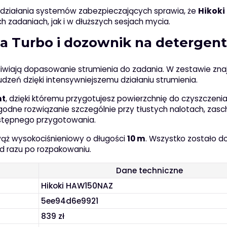
go działania systemów zabezpieczających sprawia, że
Hikoki
 zadaniach, jak i w dłuższych sesjach mycia.
a Turbo i dozownik na detergent
iwiają dopasowanie strumienia do zadania. W zestawie znaj
dzeń dzięki intensywniejszemu działaniu strumienia.
nt
, dzięki któremu przygotujesz powierzchnię do czyszczeni
godne rozwiązanie szczególnie przy tłustych nalotach, zasc
stępnego przygotowania.
ąż wysokociśnieniowy o długości
10 m
. Wszystko zostało d
od razu po rozpakowaniu.
Dane techniczne
Hikoki HAW150NAZ
5ee94d6e9921
839 zł