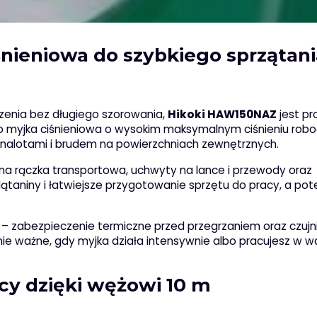
nieniowa do szybkiego sprzątani
zenia bez długiego szorowania,
Hikoki HAW150NAZ
jest pr
To myjka ciśnieniowa o wysokim maksymalnym ciśnieniu rob
i nalotami i brudem na powierzchniach zewnętrznych.
a rączka transportowa, uchwyty na lance i przewody oraz
ątaniny i łatwiejsze przygotowanie sprzętu do pracy, a po
– zabezpieczenie termiczne przed przegrzaniem oraz czujn
lnie ważne, gdy myjka działa intensywnie albo pracujesz w w
acy dzięki wężowi 10 m