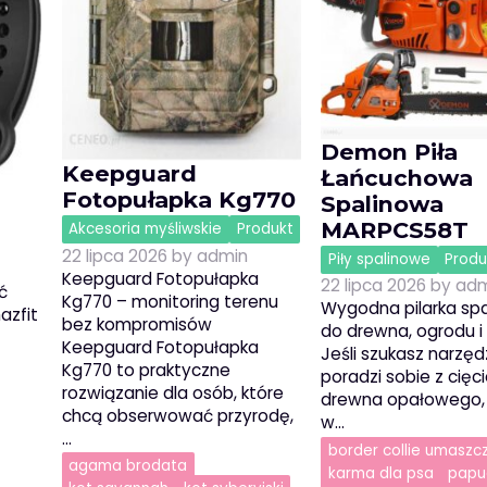
Demon Piła
Keepguard
Łańcuchowa
Fotopułapka Kg770
Spalinowa
MARPCS58T
Akcesoria myśliwskie
Produkt
22 lipca 2026
by
admin
Piły spalinowe
Produ
Keepguard Fotopułapka
22 lipca 2026
by
adm
ć
Kg770 – monitoring terenu
Wygodna pilarka sp
azfit
bez kompromisów
do drewna, ogrodu 
Keepguard Fotopułapka
Jeśli szukasz narzędz
Kg770 to praktyczne
poradzi sobie z cię
rozwiązanie dla osób, które
drewna opałowego,
chcą obserwować przyrodę,
w…
…
border collie umaszc
agama brodata
karma dla psa
papu