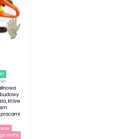
kt
in
alinowa
i budowy
ia, które
ciem
 pracami
zenie
ga nimfa