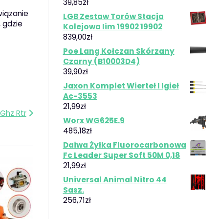
39,85
zł
wiązanie
LGB Zestaw Torów Stacja
 gdzie
Kolejowa Iim 19902 19902
839,00
zł
Poe Lang Kołczan Skórzany
Czarny (B10003D4)
39,90
zł
Jaxon Komplet Wierteł I Igieł
Ac-3553
21,99
zł
4Ghz Rtr
Worx WG625E.9
485,18
zł
Daiwa Żyłka Fluorocarbonowa
Fc Leader Super Soft 50M 0,18
21,99
zł
Universal Animal Nitro 44
Sasz.
256,71
zł