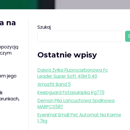
a na
Szukaj
opozycją
oczym
Ostatnie wpisy
Daiwa Żyłka Fluorocarbonowa Fc
tem jego
Leader Super Soft 40M 0,40
Amazfit Band 5
Keepguard Fotopułapka Kg770
ik
arunkach,
Demon Piła Łańcuchowa Spalinowa
MARPCS58T
Eyenimal Small Pet Automat Na Karmę
1,7kg