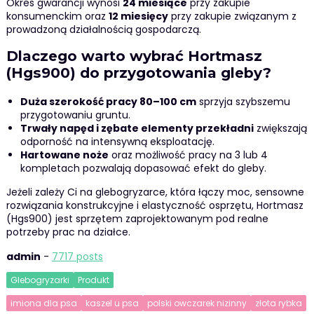
Okres gwarancji wynosi
24 miesiące
przy zakupie
konsumenckim oraz
12 miesięcy
przy zakupie związanym z
prowadzoną działalnością gospodarczą.
Dlaczego warto wybrać Hortmasz
(Hgs900) do przygotowania gleby?
Duża szerokość pracy 80–100 cm
sprzyja szybszemu
przygotowaniu gruntu.
Trwały napęd i zębate elementy przekładni
zwiększają
odporność na intensywną eksploatację.
Hartowane noże
oraz możliwość pracy na 3 lub 4
kompletach pozwalają dopasować efekt do gleby.
Jeżeli zależy Ci na glebogryzarce, która łączy moc, sensowne
rozwiązania konstrukcyjne i elastyczność osprzętu, Hortmasz
(Hgs900) jest sprzętem zaprojektowanym pod realne
potrzeby prac na działce.
admin
-
7717 posts
Glebogryzarki
Produkt
imiona dla psa
kaszel u psa
polski owczarek nizinny
złota rybka