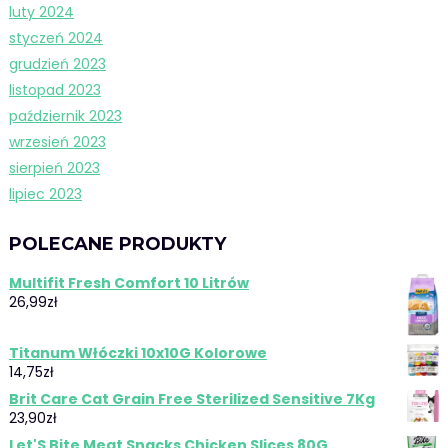
luty 2024
styczeń 2024
grudzień 2023
listopad 2023
październik 2023
wrzesień 2023
sierpień 2023
lipiec 2023
POLECANE PRODUKTY
Multifit Fresh Comfort 10 Litrów
26,99
zł
Titanum Włóczki 10x10G Kolorowe
14,75
zł
Brit Care Cat Grain Free Sterilized Sensitive 7Kg
23,90
zł
Let'S Bite Meat Snacks Chicken Slices 80G