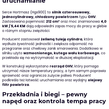
uruchamianie
Serce Hortmasz (Hgs900) to
silnik czterosuwowy,
jednocylindrowy, chłodzony powietrzem
typu
OHV
.
Zastosowana pojemność
212 cm³
oraz moc znamionowa
4,0
kW / 5,44 KM
dają odpowiedni zapas mocy do pracy w glebie
o różnym stopniu zwięzłości.
Producent zastosował
żeliwną tuleję cylindra
, która
wydłuża żywotność jednostki i zwiększa odporność na
przegrzanie oraz chwilowy zanik smarowania. Dodatkowo w
silniku użyto
wzmocnionego, kutego wału korbowego
, co
przekłada się na wytrzymałość w dłuższej eksploatacji.
W konstrukcji wykorzystano
rozrząd OHV
, który pomaga
utrzymać niższe temperatury pracy, a tym samym poprawia
sprawność oraz ogranicza zużycie paliwa. Producent
podkreśla też łatwość uruchamiania oraz wydajny
olejowy
filtr powietrza
.
Przekładnia i biegi – pewny
napęd oraz kontrola tempa pracy