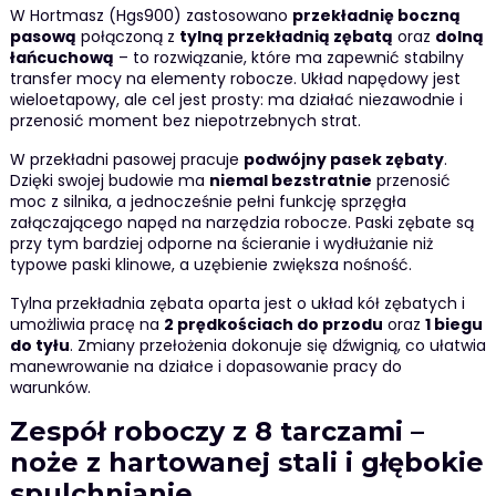
W Hortmasz (Hgs900) zastosowano
przekładnię boczną
pasową
połączoną z
tylną przekładnią zębatą
oraz
dolną
łańcuchową
– to rozwiązanie, które ma zapewnić stabilny
transfer mocy na elementy robocze. Układ napędowy jest
wieloetapowy, ale cel jest prosty: ma działać niezawodnie i
przenosić moment bez niepotrzebnych strat.
W przekładni pasowej pracuje
podwójny pasek zębaty
.
Dzięki swojej budowie ma
niemal bezstratnie
przenosić
moc z silnika, a jednocześnie pełni funkcję sprzęgła
załączającego napęd na narzędzia robocze. Paski zębate są
przy tym bardziej odporne na ścieranie i wydłużanie niż
typowe paski klinowe, a uzębienie zwiększa nośność.
Tylna przekładnia zębata oparta jest o układ kół zębatych i
umożliwia pracę na
2 prędkościach do przodu
oraz
1 biegu
do tyłu
. Zmiany przełożenia dokonuje się dźwignią, co ułatwia
manewrowanie na działce i dopasowanie pracy do
warunków.
Zespół roboczy z 8 tarczami –
noże z hartowanej stali i głębokie
spulchnianie