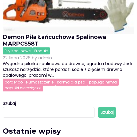
Demon Piła Łańcuchowa Spalinowa
MARPCS58T
Piły spalinowe
Produkt
22 lipca 2026
by
admin
Wygodna pilarka spalinowa do drewna, ogrodu i budowy Jeśli
szukasz narzędzia, które poradzi sobie z cięciem drewna
opałowego, pracami w…
border collie umaszczenie
karma dla psa
papuga nimfa
papużki nierozłączki
Szukaj
Szukaj
Ostatnie wpisy