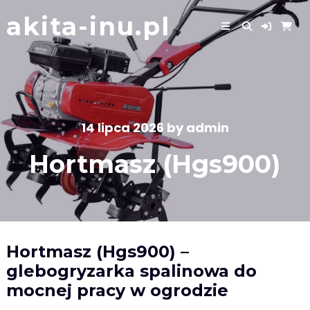
Skip
akita-inu.pl
to
content
14 lipca 2026
by
admin
Hortmasz (Hgs900)
Hortmasz (Hgs900) –
glebogryzarka spalinowa do
mocnej pracy w ogrodzie