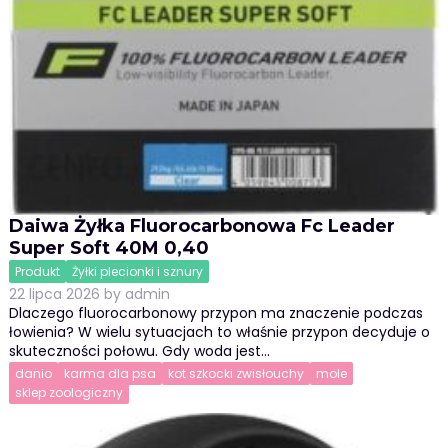
Daiwa Żyłka Fluorocarbonowa Fc Leader
Super Soft 40M 0,40
Produkt
Żyłki plecionki i sznury
22 lipca 2026
by
admin
Dlaczego fluorocarbonowy przypon ma znaczenie podczas
łowienia? W wielu sytuacjach to właśnie przypon decyduje o
skuteczności połowu. Gdy woda jest…
danio
karma dla psa
kot szkocki zwisłouchy
mole
sklep zoologiczny