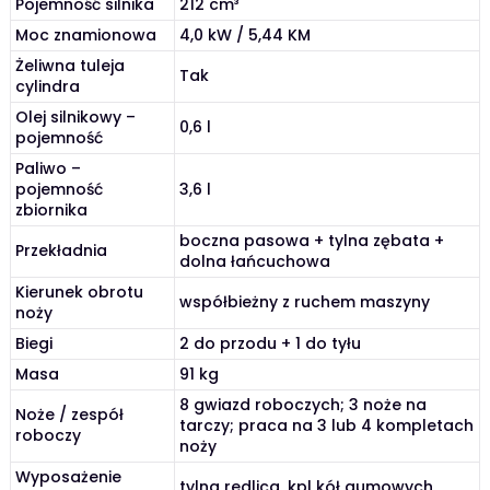
Pojemność silnika
212 cm³
Moc znamionowa
4,0 kW / 5,44 KM
Żeliwna tuleja
Tak
cylindra
Olej silnikowy –
0,6 l
pojemność
Paliwo –
pojemność
3,6 l
zbiornika
boczna pasowa + tylna zębata +
Przekładnia
dolna łańcuchowa
Kierunek obrotu
współbieżny z ruchem maszyny
noży
Biegi
2 do przodu + 1 do tyłu
Masa
91 kg
8 gwiazd roboczych; 3 noże na
Noże / zespół
tarczy; praca na 3 lub 4 kompletach
roboczy
noży
Wyposażenie
tylna redlica, kpl kół gumowych