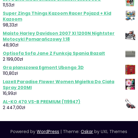
11,53
zł
Super Zings Things Kazoom Racer Pojazd + Kid
Kazoom
98,33
zł
Maisto Harley Davidson 2007 Xl 1200N Nightster
Motocykl Pomarańczowy 1:18
48,90
zł
Optisofa Sofa Jane Z Funkcją Spania Bazalt
2 199,00
zł
Gra planszowa Egmont Ubongo 3D
110,80
zł
Lazell Paradise Flower Women Mgiełka Do Ciała
Spray 200Ml
16,99
zł
AL-KO 470 VS-B PREMIUM (119947)
2 447,00
zł
Powered by
WordPress
|
Theme:
Oskar
by UXL Themes