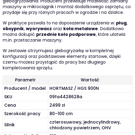
glebogryzowania. Producent przewiduje możliwość zamiany
maszyny w mikrociągnik i montaż dodatkowego osprzętu, co
przydaje się przy różnych pracach w ogrodzie i na działce.
W praktyce pozwala to na doposażenie urządzenia w:
pług
,
obsypnik
,
wyorywacz
oraz
koła metalowe
. Dodatkowo
można dokupić
przednie koło podporowe
, które ułatwia
m.in. przetaczanie maszyny.
W zestawie otrzymujesz glebogryzarkę w kompletnej
konfiguracji oraz podstawowe elementy startowe, dzięki
czemu możesz przystąpić do pracy bez długiego
kompletowania sprzętu.
Parametr
Wartość
Producent / model
HORTMASZ / HGS 900N
SKU
09fa4428628a
Cena
2499 zł
Szerokość pracy
80–100 cm
czterosuwowy, jednocylindrowy,
Silnik
chłodzony powietrzem, OHV