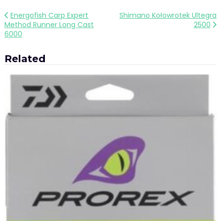
Nawigacja
Energofish Carp Expert
Shimano Kołowrotek Ultegra
Method Runner Long Cast
2500
wpisu
6000
Related