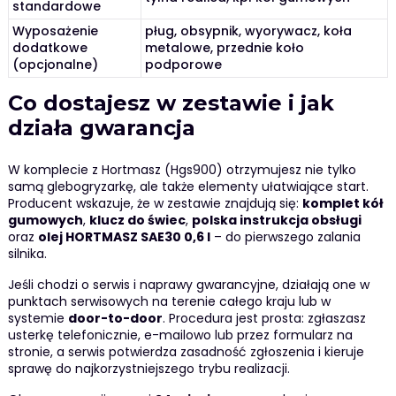
standardowe
Wyposażenie
pług, obsypnik, wyorywacz, koła
dodatkowe
metalowe, przednie koło
(opcjonalne)
podporowe
Co dostajesz w zestawie i jak
działa gwarancja
W komplecie z Hortmasz (Hgs900) otrzymujesz nie tylko
samą glebogryzarkę, ale także elementy ułatwiające start.
Producent wskazuje, że w zestawie znajdują się:
komplet kół
gumowych
,
klucz do świec
,
polska instrukcja obsługi
oraz
olej HORTMASZ SAE30 0,6 l
– do pierwszego zalania
silnika.
Jeśli chodzi o serwis i naprawy gwarancyjne, działają one w
punktach serwisowych na terenie całego kraju lub w
systemie
door-to-door
. Procedura jest prosta: zgłaszasz
usterkę telefonicznie, e-mailowo lub przez formularz na
stronie, a serwis potwierdza zasadność zgłoszenia i kieruje
sprawę do najkorzystniejszego trybu realizacji.