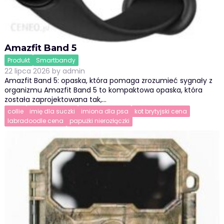
Amazfit Band 5
Produkt
Smartbandy
22 lipca 2026
by
admin
Amazfit Band 5: opaska, która pomaga zrozumieć sygnały z
organizmu Amazfit Band 5 to kompaktowa opaska, która
została zaprojektowana tak,…
collie
imię dla suczki
imiona dla psa
kot brytyjski cena
labradoodle cena
papużki nierozłączki