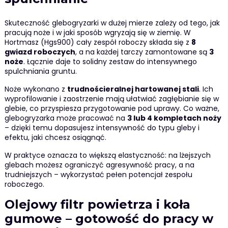
Skuteczność glebogryzarki w dużej mierze zależy od tego, jak
pracują noże i w jaki sposób wgryzają się w ziemię. W
Hortmasz (Hgs900) cały zespół roboczy składa się z
8
gwiazd roboczych
, a na każdej tarczy zamontowane są
3
noże
. Łącznie daje to solidny zestaw do intensywnego
spulchniania gruntu.
Noże wykonano z
trudnościeralnej hartowanej stali
. Ich
wyprofilowanie i zaostrzenie mają ułatwiać zagłębianie się w
glebie, co przyspiesza przygotowanie pod uprawy. Co ważne,
glebogryzarka może pracować na
3 lub 4 kompletach noży
– dzięki temu dopasujesz intensywność do typu gleby i
efektu, jaki chcesz osiągnąć.
W praktyce oznacza to większą elastyczność: na lżejszych
glebach możesz ograniczyć agresywność pracy, a na
trudniejszych – wykorzystać pełen potencjał zespołu
roboczego.
Olejowy filtr powietrza i koła
gumowe – gotowość do pracy w