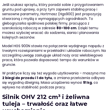
Jeśli szukasz sprzętu, który poradzi sobie z przygotowaniem
gruntu pod uprawy, a przy tym zapewni stabilną pracę i
sensowne parametry, Hortmasz (Hgs900) jest propozycją
stworzoną z myślą o wymagających ogrodnikach. To
glebogryzarka spalinowa polskiej firmy, pracująca z
szerokością roboczą w zakresie
80–100 cm
. Dzięki temu
możesz szybciej wracać do sadzenia, siania i planowania
kolejnych sezonów.
Model HGS 900N stawia na połączenie wydajnego napędu z
trwałymi rozwiązaniami w przekładni i układzie roboczym. Na
szczególną uwagę zasługuje układ noży oraz wielobiegowa
praca, która pozwala dopasować tempo do warunków w
gruncie.
W praktyce liczy się też wygoda użytkowania – maszyna ma
2 biegi do przodu i 1 do tyłu
, a zmiana przełożenia odbywa
się wygodną dźwignią. Masa urządzenia wynosi
91 kg
, co
wpływa na stabilność podczas pracy.
Silnik OHV 212 cm³ i żeliwna
tuleja – trwałość oraz łatwe