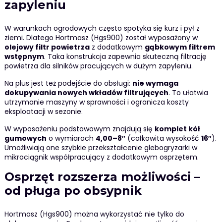
zapyleniu
W warunkach ogrodowych często spotyka się kurz i pył z
ziemi. Dlatego Hortmasz (Hgs900) został wyposażony w
olejowy filtr powietrza
z dodatkowym
gąbkowym filtrem
wstępnym
. Taka konstrukcja zapewnia skuteczną filtrację
powietrza dla silników pracujących w dużym zapyleniu.
Na plus jest też podejście do obsługi:
nie wymaga
dokupywania nowych wkładów filtrujących
. To ułatwia
utrzymanie maszyny w sprawności i ogranicza koszty
eksploatacji w sezonie.
W wyposażeniu podstawowym znajdują się
komplet kół
gumowych
o wymiarach
4,00–8″
(całkowita wysokość
16″
).
Umożliwiają one szybkie przekształcenie glebogryzarki w
mikrociągnik współpracujący z dodatkowym osprzętem.
Osprzęt rozszerza możliwości –
od pługa po obsypnik
Hortmasz (Hgs900) można wykorzystać nie tylko do