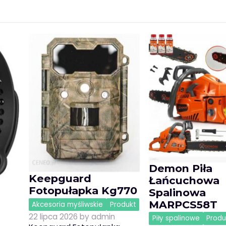
Demon Piła
Keepguard
Łańcuchowa
Fotopułapka Kg770
Spalinowa
MARPCS58T
Akcesoria myśliwskie
Produkt
22 lipca 2026
by
admin
Piły spalinowe
Produ