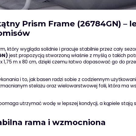
ątny Prism Frame (26784GN) – le
romisów
który wygląda solidnie i pracuje stabilnie przez cały sezo
GN)
jest propozycją stworzoną właśnie z myślą o takich pot
x 1,75 m x 80 cm, dzięki czemu łatwo dopasować go do prze
 wykonania i to, jak basen radzi sobie z codziennym użytkowan
macnianym stelażu oraz wielowarstwowej folii, która ma w
 pomaga utrzymać wodę w lepszej kondycji, a kąpiele stają s
tabilna rama i wzmocniona