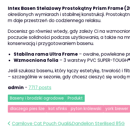
Intex Basen Stelażowy Prostokątny Prism Frame (
określonych wymiarach i stabilnej konstrukcji. Prostokąt
m daje przestrzeń do codziennego relaksu.
Docenisz go również wtedy, gdy zależy Ci na wzmocnionej
poczucie solidności podczas użytkowania, a także na 
konserwacją i przygotowaniem basenu.
Stabilna rama Ultra Frame
– owalne, powlekane pr
Wzmocniona folia
– 3 warstwy PVC SUPER-TOUGH® 
Jeśli szukasz basenu, który łączy estetykę, trwałość i f
– szczególnie w sezonie, gdy chcesz cieszyć się wodą 
admin
-
7717 posts
Baseny i brodziki ogrodowe
Produkt
dlaczego pies liże
kot sfinks
pyton królewski
york biewer
Nawigacja
Carnilove Cat Pouch Quail&Dandelion Sterilised 85G