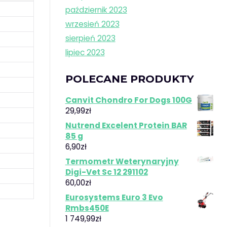
październik 2023
wrzesień 2023
sierpień 2023
lipiec 2023
POLECANE PRODUKTY
Canvit Chondro For Dogs 100G
29,99
zł
Nutrend Excelent Protein BAR
85 g
6,90
zł
Termometr Weterynaryjny
Digi-Vet Sc 12 291102
60,00
zł
Eurosystems Euro 3 Evo
Rmbs450E
1 749,99
zł