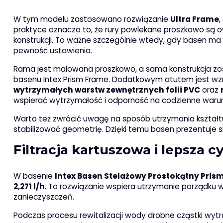
W tym modelu zastosowano rozwiązanie
Ultra Frame
,
praktyce oznacza to, że rury powlekane proszkowo są ow
konstrukcji. To ważne szczególnie wtedy, gdy basen ma 
pewność ustawienia.
Rama jest malowana proszkowo, a sama konstrukcja zo
basenu Intex Prism Frame. Dodatkowym atutem jest wzmo
wytrzymałych warstw zewnętrznych folii PVC
oraz
wspierać wytrzymałość i odporność na codzienne waru
Warto też zwrócić uwagę na sposób utrzymania kształtu
stabilizować geometrię. Dzięki temu basen prezentuje s
Filtracja kartuszowa i lepsza 
W basenie
Intex Basen Stelażowy Prostokątny Pri
2,271 l/h
. To rozwiązanie wspiera utrzymanie porządku 
zanieczyszczeń.
Podczas procesu rewitalizacji wody drobne cząstki wytrąc