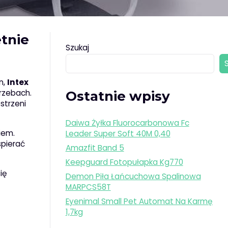
tnie
Szukaj
n,
Intex
rzebach.
Ostatnie wpisy
strzeni
Daiwa Żyłka Fluorocarbonowa Fc
iem.
Leader Super Soft 40M 0,40
spierać
Amazfit Band 5
Keepguard Fotopułapka Kg770
ię
Demon Piła Łańcuchowa Spalinowa
MARPCS58T
Eyenimal Small Pet Automat Na Karmę
1,7kg