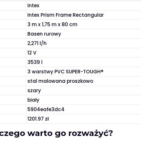
Intex
Intex Prism Frame Rectangular
3 m x 1,75 m x 80 cm
Basen rurowy
2,271 l/h
12 V
3539 l
3 warstwy PVC SUPER-TOUGH®
stal malowana proszkowo
szary
biały
5904eafe3dc4
1201.97 zł
laczego warto go rozważyć?