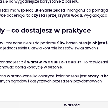
 się na wygodniejsze korzystanie z basenu.
izacji ma wspierać utlenianie żelaza i manganu, co pomaga
kle doceniają, to
czysta i przejrzysta woda
, wyglądająca
y – co dostajesz w praktyce
cm
. Przy napełnieniu do poziomu
90%
basen oferuje
objętoś
 a jednocześnie ułatwia kontrolę kosztów związanych z
konana jest z
3 warstw PVC SUPER-TOUGH®
. To rozwiązan
chować dobrą kondycję w sezonie.
ano w stonowanej kolorystyce: kolor basenu jest
szary
, a
k
snych ogrodów i klasycznych przestrzeni przydomowych.
Wartość