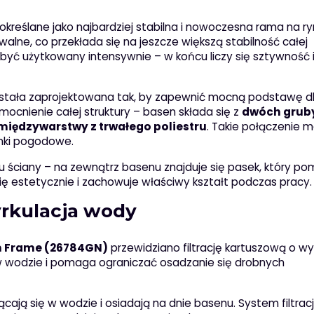
 określane jako najbardziej stabilna i nowoczesna rama na r
alne, co przekłada się na jeszcze większą stabilność całej
być użytkowany intensywnie – w końcu liczy się sztywność 
stała zaprojektowana tak, by zapewnić mocną podstawę dl
cnienie całej struktury – basen składa się z
dwóch grub
międzywarstwy z trwałego poliestru
. Takie połączenie 
nki pogodowe.
 ściany – na zewnątrz basenu znajduje się pasek, który p
ię estetycznie i zachowuje właściwy kształt podczas pracy.
cyrkulacja wody
sm Frame (26784GN)
przewidziano filtrację kartuszową o wy
w wodzie i pomaga ograniczać osadzanie się drobnych
ają się w wodzie i osiadają na dnie basenu. System filtracj