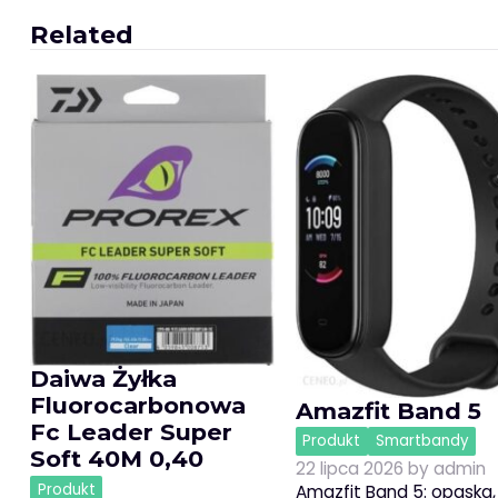
wpisu
Related
Daiwa Żyłka
Fluorocarbonowa
Amazfit Band 5
Fc Leader Super
Produkt
Smartbandy
Soft 40M 0,40
22 lipca 2026
by
admin
Produkt
Amazfit Band 5: opaska,