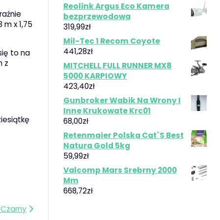
Reolink Argus Eco Kamera
raźnie
bezprzewodowa
 m x 1,75
319,99
zł
Mil-Tec 1 Recom Coyote
441,28
zł
się to na
h z
MITCHELL FULL RUNNER MX8
5000 KARPIOWY
423,40
zł
Gunbroker Wabik Na Wrony I
Inne Krukowate Krc01
iesiątkę
68,00
zł
Retenmaier Polska Cat`S Best
Natura Gold 5kg
59,99
zł
Valcomp Mars Srebrny 2000
Mm
668,72
zł
 Czarny