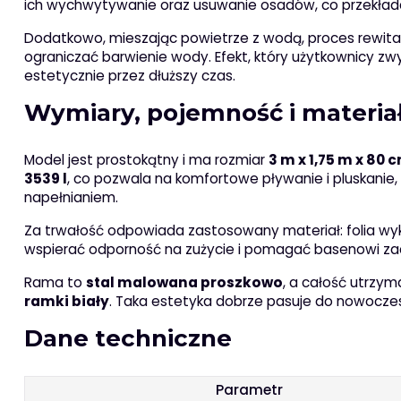
ich wychwytywanie oraz usuwanie osadów, co przekłada
Dodatkowo, mieszając powietrze z wodą, proces rewital
ograniczać barwienie wody. Efekt, który użytkownicy zwy
estetycznie przez dłuższy czas.
Wymiary, pojemność i materiał
Model jest prostokątny i ma rozmiar
3 m x 1,75 m x 80 
3539 l
, co pozwala na komfortowe pływanie i pluskanie,
napełnianiem.
Za trwałość odpowiada zastosowany materiał: folia wy
wspierać odporność na zużycie i pomagać basenowi za
Rama to
stal malowana proszkowo
, a całość utrzym
ramki biały
. Taka estetyka dobrze pasuje do nowocze
Dane techniczne
Parametr