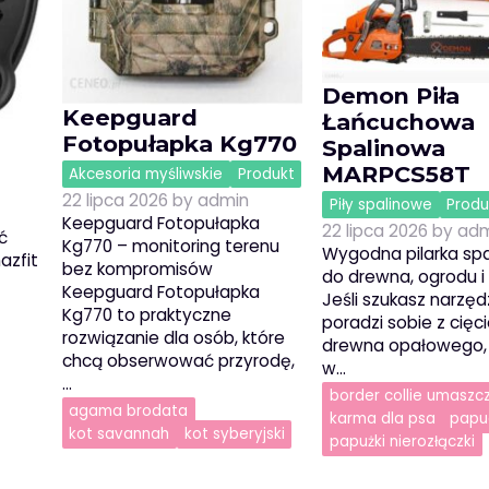
Demon Piła
Keepguard
Łańcuchowa
Fotopułapka Kg770
Spalinowa
MARPCS58T
Akcesoria myśliwskie
Produkt
22 lipca 2026
by
admin
Piły spalinowe
Produ
Keepguard Fotopułapka
22 lipca 2026
by
adm
ć
Kg770 – monitoring terenu
Wygodna pilarka sp
azfit
bez kompromisów
do drewna, ogrodu 
Keepguard Fotopułapka
Jeśli szukasz narzędz
Kg770 to praktyczne
poradzi sobie z cię
rozwiązanie dla osób, które
drewna opałowego,
chcą obserwować przyrodę,
w…
…
border collie umaszc
agama brodata
karma dla psa
papu
kot savannah
kot syberyjski
papużki nierozłączki