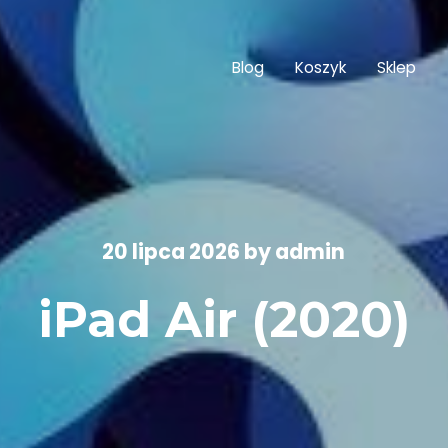
Blog
Koszyk
Sklep
20 lipca 2026
by
admin
iPad Air (2020)