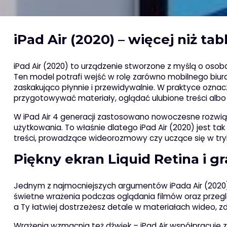
iPad Air (2020) – więcej niż t
iPad Air (2020) to urządzenie stworzone z myślą o osob
Ten model potrafi wejść w rolę zarówno mobilnego biur
zaskakująco płynnie i przewidywalnie. W praktyce oznac
przygotowywać materiały, oglądać ulubione treści albo 
W iPad Air 4 generacji zastosowano nowoczesne rozwiąz
użytkowania. To właśnie dlatego iPad Air (2020) jest t
treści, prowadzące wideorozmowy czy uczące się w try
Piękny ekran Liquid Retina i gra
Jednym z najmocniejszych argumentów iPada Air (2020) 
świetne wrażenia podczas oglądania filmów oraz przegląd
a Ty łatwiej dostrzeżesz detale w materiałach wideo, zd
Wrażenia wzmacnia też dźwięk – iPad Air współpracuje z 