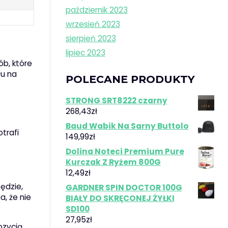
październik 2023
wrzesień 2023
sierpień 2023
lipiec 2023
ób, które
łu na
POLECANE PRODUKTY
STRONG SRT8222 czarny
268,43
zł
Baud Wabik Na Sarny Buttolo
trafi
149,99
zł
Dolina Noteci Premium Pure
Kurczak Z Ryżem 800G
12,49
zł
zędzie,
GARDNER SPIN DOCTOR 100G
a, że nie
BIAŁY DO SKRĘCONEJ ŻYŁKI
SD100
27,95
zł
ozycją,