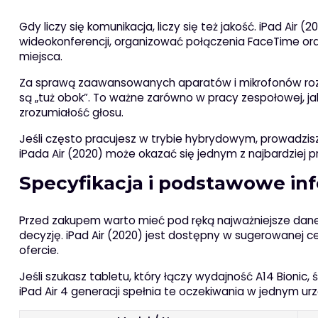
Gdy liczy się komunikacja, liczy się też jakość. iPad Ai
wideokonferencji, organizować połączenia FaceTime or
miejsca.
Za sprawą zaawansowanych aparatów i mikrofonów rozmo
są „tuż obok”. To ważne zarówno w pracy zespołowej, jak 
zrozumiałość głosu.
Jeśli często pracujesz w trybie hybrydowym, prowadzisz 
iPada Air (2020) może okazać się jednym z najbardziej p
Specyfikacja i podstawowe inf
Przed zakupem warto mieć pod ręką najważniejsze dane. P
decyzję. iPad Air (2020) jest dostępny w sugerowanej c
ofercie.
Jeśli szukasz tabletu, który łączy wydajność A14 Bionic,
iPad Air 4 generacji spełnia te oczekiwania w jednym ur