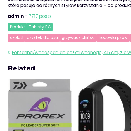
która pasuje do różnych stylów korzystania – od produk
admin
-
7717 posts
Produkt
Tablety PC
axolotl
czystek dla psa
grzywacz chiński
hodowla psów
Nawigacja
Fontanna/wodospad do oczka wodnego, 45 cm, z oś
wpisu
Related