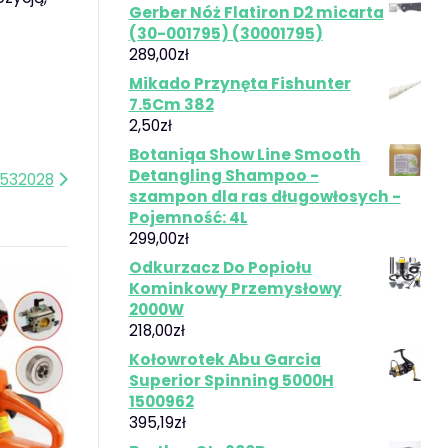
Gerber Nóż Flatiron D2 micarta
(30-001795) (30001795)
289,00
zł
Mikado Przynęta Fishunter
7.5Cm 382
2,50
zł
Botaniqa Show Line Smooth
Detangling Shampoo -
1532028
szampon dla ras długowłosych -
Pojemność: 4L
299,00
zł
Odkurzacz Do Popiołu
Kominkowy Przemysłowy
2000W
218,00
zł
Kołowrotek Abu Garcia
Superior Spinning 5000H
1500962
395,19
zł