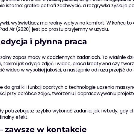
wnie istotne: grafika potrafi zachwycić, a rozgrywka zyskuje 
ozrywki, wyświetlacz ma realny wpływ na komfort. W końcu to
Pad Air (2020) jest po prostu przyjemny w użyciu.
edycja i płynna praca
ważalny zapas mocy w codziennych zadaniach. To właśnie dzi
 takimi jak edycja zdjęć i wideo, praca kreatywna czy twor
cić wideo w wysokiej jakości, a następnie od razu przejść do 
 do grafiki i funkcji opartych o technologie uczenia maszy
ści przy obróbce zdjęć, tworzeniu i dopracowywaniu projek
y potrzebujesz szybko wykonać zadania, jak i wtedy, gdy c
nalny efekt.
– zawsze w kontakcie