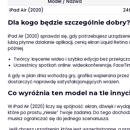
Model / Nazwa
iPad Air (2020)
24
Dla kogo będzie szczególnie dobry
iPad Air (2020) sprawdzi się, gdy potrzebujesz urządzeni
lubią płynne działanie aplikacji, cenią ekran Liquid Ret
później.
Twórcy: kręcenie wideo i szybka edycja bez przełącza
Uczestnicy spotkań online: wideokonferencje, FaceTi
A gdy w plan dnia wchodzą gry, grafika wspierana przez A
dostarczyć naprawdę satysfakcjonujących wrażeń.
Co wyróżnia ten model na tle innyc
W iPad Air (2020) liczy się spójność: ekran, dźwięk i wyd
które po prostu „niesie” Twoje zadania. Do tego dochodz
musisz ograniczać się do jednego scenariusza.
Jeśli chcesz urządzenia, które jest wszechstronne, a prz