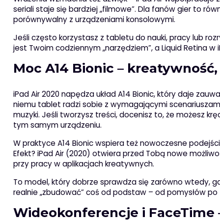
seriali staje się bardziej „filmowe”. Dla fanów gier to ró
porównywalny z urządzeniami konsolowymi.
Jeśli często korzystasz z tabletu do nauki, pracy lub r
jest Twoim codziennym „narzędziem”, a Liquid Retina w i
Moc A14 Bionic – kreatywność, 
iPad Air 2020 napędza układ A14 Bionic, który daje zau
niemu tablet radzi sobie z wymagającymi scenariuszami,
muzyki. Jeśli tworzysz treści, docenisz to, że możesz krę
tym samym urządzeniu.
W praktyce A14 Bionic wspiera też nowoczesne podejście
Efekt? iPad Air (2020) otwiera przed Tobą nowe możliwo
przy pracy w aplikacjach kreatywnych.
To model, który dobrze sprawdza się zarówno wtedy, gd
realnie „zbudować” coś od podstaw – od pomysłów po fi
Wideokonferencje i FaceTime 