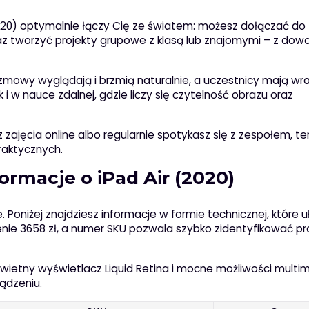
r (2020) optymalnie łączy Cię ze światem: możesz dołączać do
az tworzyć projekty grupowe z klasą lub znajomymi – z dow
wy wyglądają i brzmią naturalnie, a uczestnicy mają wra
i w nauce zdalnej, gdzie liczy się czytelność obrazu oraz
zajęcia online albo regularnie spotykasz się z zespołem, t
raktycznych.
ormacje o iPad Air (2020)
oniżej znajdziesz informacje w formie technicznej, które u
enie 3658 zł, a numer SKU pozwala szybko zidentyfikować p
 świetny wyświetlacz Liquid Retina i mocne możliwości multim
ządzeniu.