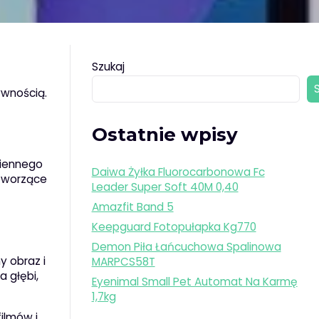
Szukaj
ywnością.
Ostatnie wpisy
ziennego
Daiwa Żyłka Fluorocarbonowa Fc
 tworzące
Leader Super Soft 40M 0,40
Amazfit Band 5
Keepguard Fotopułapka Kg770
Demon Piła Łańcuchowa Spalinowa
y obraz i
MARPCS58T
a głębi,
Eyenimal Small Pet Automat Na Karmę
1,7kg
ilmów i