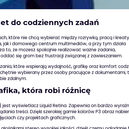
ablet do codziennych zadań
ach, które nie chcą wybierać między rozrywką, pracą i kreat
a, jak i domowego centrum multimediów, a przy tym działa
za to, że możesz spokojnie realizować ważne zadania,
oddać się grom bez frustracji związanej z zawieszaniem.
ania, które wspierają wydajność, grafikę oraz komfort cod
ak chętnie wybierany przez osoby pracujące z dokumentami,
bie zdalnym.
fika, która robi różnicę
jest wyświetlacz Liquid Retina. Zapewnia on bardzo wyraźn
ania treści. Dzięki szerokiej gamie kolorów P3 obraz nabier
jęciach czy projektach graficznych.
głośnikami stereo wysokiej jakości, dzięki czemu oglądanie f