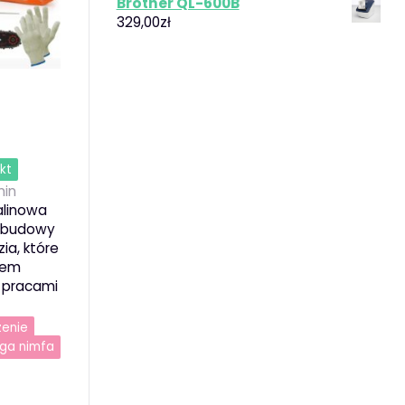
Brother QL-600B
329,00
zł
kt
in
alinowa
i budowy
ia, które
ciem
 pracami
zenie
ga nimfa