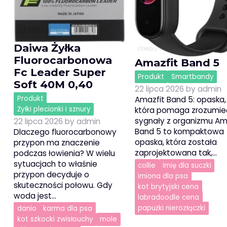
Daiwa Żyłka
Fluorocarbonowa
Amazfit Band 5
Fc Leader Super
Produkt
Smartbandy
Soft 40M 0,40
22 lipca 2026
by
admin
Produkt
Amazfit Band 5: opaska,
Żyłki plecionki i sznury
która pomaga zrozumie
sygnały z organizmu Am
22 lipca 2026
by
admin
Band 5 to kompaktowa
Dlaczego fluorocarbonowy
opaska, która została
przypon ma znaczenie
zaprojektowana tak,…
podczas łowienia? W wielu
sytuacjach to właśnie
collie
imię dla suczki
przypon decyduje o
imiona dla psa
skuteczności połowu. Gdy
kot brytyjski cena
woda jest…
labradoodle cena
papużki nierozłączki
danio
karma dla psa
kot szkocki zwisłouchy
mole