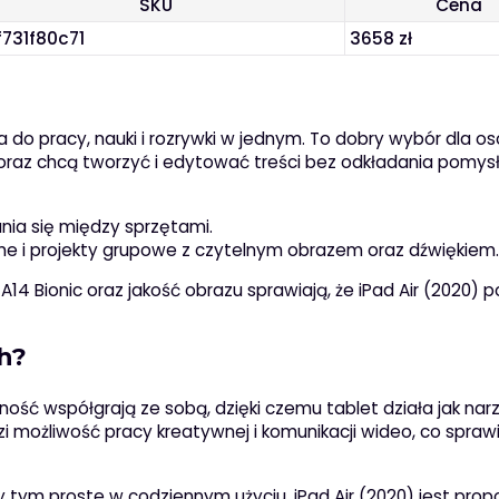
SKU
Cena
f731f80c71
3658 zł
?
a do pracy, nauki i rozrywki w jednym. To dobry wybór dla os
ina oraz chcą tworzyć i edytować treści bez odkładania pomys
nia się między sprzętami.
me i projekty grupowe z czytelnym obrazem oraz dźwiękiem.
14 Bionic oraz jakość obrazu sprawiają, że iPad Air (2020) po
h?
ajność współgrają ze sobą, dzięki czemu tablet działa jak nar
i możliwość pracy kreatywnej i komunikacji wideo, co sprawi
y tym proste w codziennym użyciu, iPad Air (2020) jest prop