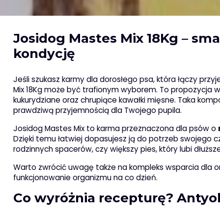
Josidog Mastes Mix 18Kg – smak
kondycję
Jeśli szukasz karmy dla dorosłego psa, która łączy prz
Mix 18Kg może być trafionym wyborem. To propozycja w f
kukurydziane oraz chrupiące kawałki mięsne. Taka kompozy
prawdziwą przyjemnością dla Twojego pupila.
Josidog Mastes Mix to karma przeznaczona dla psów o
Dzięki temu łatwiej dopasujesz ją do potrzeb swojego c
rodzinnych spacerów, czy większy pies, który lubi dłużs
Warto zwrócić uwagę także na kompleks wsparcia dla orga
funkcjonowanie organizmu na co dzień.
Co wyróżnia recepturę? Antyok