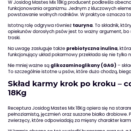
W Josidog Mastes Mix 18Kg producent podkreśla obecno
funkcjonowania organizmu. Jednym z kluczowych elem
powstawanie wolnych rodników. W praktyce oznacza to
Istotną rolę odgrywa również
tauryna
. To składnik, kt
opiekunów dorosłych psów jest to ważny argument, bo s
troski.
Na uwagę zasługuje także
prebiotyczna inulina
, któr
funkcjonujący układ pokarmowy przekłada się nie tylko 
Nie mniej ważne są
glikozaminoglikany (GAG)
– skła
To szczególnie istotne u psów, które dużo chodzą, biega
Skład karmy krok po kroku – c
18Kg
Receptura Josidog Mastes Mix 18Kg opiera się na starann
pełnoziarnistą, jęczmień oraz suszone białko drobiowe.
zwierzęcy, które odpowiadają za mięsny charakter karm