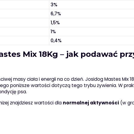
3%
6,7%
1,5%
1%
0,4%
tes Mix 18Kg – jak podawać prz
wej masy ciała i energii na co dzień. Josidog Mastes Mix 18
atego poniższe wartości dotyczą tego trybu żywienia. W pra
ondycję psa.
iżej znajdziesz wartości dla
normalnej aktywności
(w gr