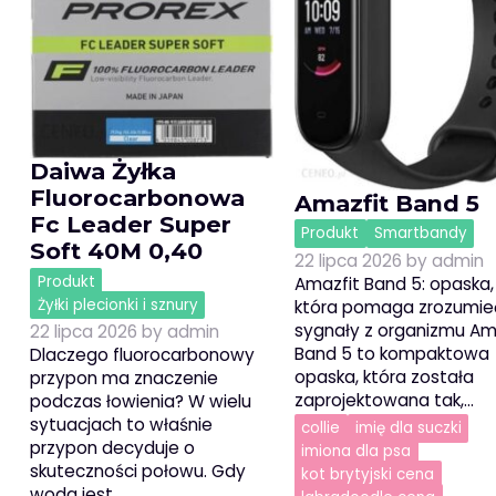
Daiwa Żyłka
Fluorocarbonowa
Amazfit Band 5
Fc Leader Super
Produkt
Smartbandy
Soft 40M 0,40
22 lipca 2026
by
admin
Produkt
Amazfit Band 5: opaska,
Żyłki plecionki i sznury
która pomaga zrozumie
sygnały z organizmu Am
22 lipca 2026
by
admin
Band 5 to kompaktowa
Dlaczego fluorocarbonowy
opaska, która została
przypon ma znaczenie
zaprojektowana tak,…
podczas łowienia? W wielu
sytuacjach to właśnie
collie
imię dla suczki
przypon decyduje o
imiona dla psa
skuteczności połowu. Gdy
kot brytyjski cena
woda jest…