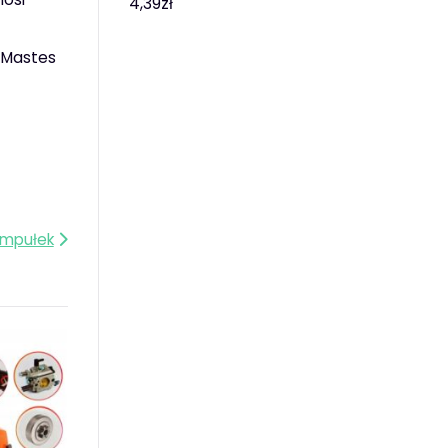
4,39
zł
g Mastes
Ampułek