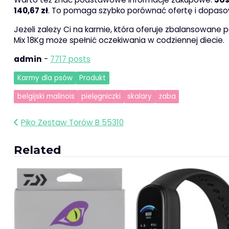
140,67 zł
. To pomaga szybko porównać ofertę i dopaso
Jeżeli zależy Ci na karmie, która oferuje zbalansowane
Mix 18Kg może spełnić oczekiwania w codziennej diecie.
admin
-
7717 posts
Karmy dla psów
Produkt
belgijski malinois
pielęgniczki
skalary
żaba
Nawigacja
Piko Zestaw Torów B 55310
wpisu
Related