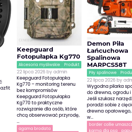
Demon Piła
Keepguard
Łańcuchowa
Fotopułapka Kg770
Spalinowa
MARPCS58T
Akcesoria myśliwskie
Produkt
22 lipca 2026
by
admin
Piły spalinowe
Produ
Keepguard Fotopułapka
22 lipca 2026
by
adm
ć
Kg770 – monitoring terenu
Wygodna pilarka sp
azfit
bez kompromisów
do drewna, ogrodu 
Keepguard Fotopułapka
Jeśli szukasz narzędz
Kg770 to praktyczne
poradzi sobie z cię
rozwiązanie dla osób, które
drewna opałowego,
chcą obserwować przyrodę,
w…
…
border collie umaszc
agama brodata
karma dla psa
papu