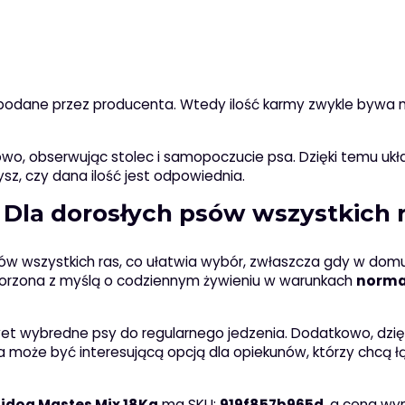
 podane przez producenta. Wtedy ilość karmy zwykle bywa m
wo, obserwując stolec i samopoczucie psa. Dzięki temu ukł
z, czy dana ilość jest odpowiednia.
Dla dorosłych psów wszystkich 
sów wszystkich ras, co ułatwia wybór, zwłaszcza gdy w dom
worzona z myślą o codziennym żywieniu w warunkach
norma
et wybredne psy do regularnego jedzenia. Dodatkowo, dzię
ma może być interesującą opcją dla opiekunów, którzy chcą ł
idog Mastes Mix 18Kg
ma SKU:
919f857b965d
, a cena wy