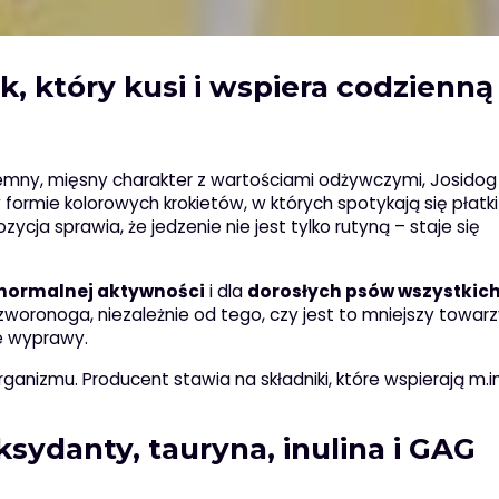
, który kusi i wspiera codzienną
yjemny, mięsny charakter z wartościami odżywczymi, Josido
ormie kolorowych krokietów, w których spotykają się płatki
cja sprawia, że jedzenie nie jest tylko rutyną – staje się
normalnej aktywności
i dla
dorosłych psów wszystkich
zworonoga, niezależnie od tego, czy jest to mniejszy towar
ze wyprawy.
nizmu. Producent stawia na składniki, które wspierają m.in.
sydanty, tauryna, inulina i GAG