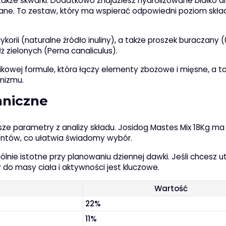
także skwarki. Dodatkowo znajdziesz hydrolizowane białko d
ziane. To zestaw, który ma wspierać odpowiedni poziom skł
orii (naturalne źródło inuliny), a także proszek buraczany (
zielonych (Perna canaliculus).
ikowej formule, która łączy elementy zbożowe i mięsne, a t
nizmu.
hniczne
jsze parametry z analizy składu. Josidog Mastes Mix 18Kg ma
nentów, co ułatwia świadomy wybór.
nie istotne przy planowaniu dziennej dawki. Jeśli chcesz 
 do masy ciała i aktywności jest kluczowe.
Wartość
22%
11%