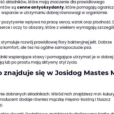
ść składników, które mają znaczenie dla prawidłowego
entów są
cenne antyoksydanty
, które pomagają ogranic
 wsparcie w utrzymaniu dobrej równowagi w organizmie.
óry pozytywnie wpływa na pracę serca, wzrok oraz płodność. D
erce i oczy to obszary, które z wiekiem wymagają szczegól
a stymuluje rozwój prawidłowej flory bakteryjnej jelit. Dobrze
na komfort, ale też na ogólne samopoczucie psa.
dniki wspierające stawy i pomagające utrzymać je w dobrej 
ją lub po prostu mają aktywny styl życia.
o znajduje się w Josidog Mastes 
ie dobranych składnikach. Wśród nich znajdziesz m.in. kuku
 Producent dodaje również mączkę mięsno-kostną i tłuszcz
y.