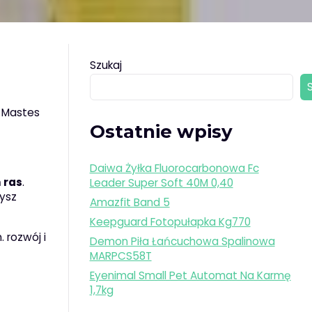
Szukaj
g Mastes
Ostatnie wpisy
Daiwa Żyłka Fluorocarbonowa Fc
 ras
.
Leader Super Soft 40M 0,40
zysz
Amazfit Band 5
Keepguard Fotopułapka Kg770
 rozwój i
Demon Piła Łańcuchowa Spalinowa
MARPCS58T
Eyenimal Small Pet Automat Na Karmę
1,7kg