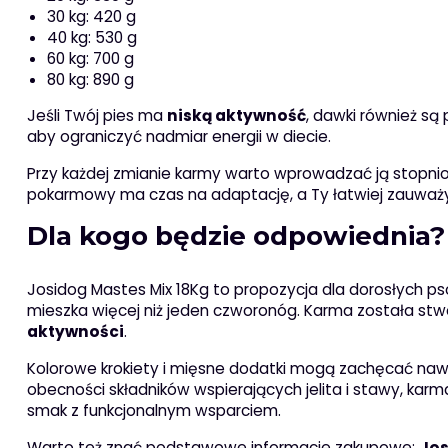
30 kg: 420 g
40 kg: 530 g
60 kg: 700 g
80 kg: 890 g
Jeśli Twój pies ma
niską aktywność
, dawki również są
aby ograniczyć nadmiar energii w diecie.
Przy każdej zmianie karmy warto wprowadzać ją stopnio
pokarmowy ma czas na adaptację, a Ty łatwiej zauważys
Dla kogo będzie odpowiednia? 
Josidog Mastes Mix 18Kg to propozycja dla dorosłych p
mieszka więcej niż jeden czworonóg. Karma została st
aktywności
.
Kolorowe krokiety i mięsne dodatki mogą zachęcać naw
obecności składników wspierających jelita i stawy, kar
smak z funkcjonalnym wsparciem.
Warto też znać podstawowe informacje zakupowe:
Jos