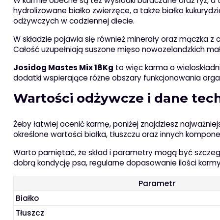
W karmie obecne są też wysłodki buraczane oraz ryż, a 
hydrolizowane białko zwierzęce, a także białko kukuryd
odżywczych w codziennej diecie.
W składzie pojawia się również minerały oraz mączka z cyk
Całość uzupełniają suszone mięso nowozelandzkich małż 
Josidog Mastes Mix 18Kg
to więc karma o wieloskładn
dodatki wspierające różne obszary funkcjonowania orga
Wartości odżywcze i dane tec
Żeby łatwiej ocenić karmę, poniżej znajdziesz najważnie
określone wartości białka, tłuszczu oraz innych kompo
Warto pamiętać, że skład i parametry mogą być szczegól
dobrą kondycję psa, regularne dopasowanie ilości karmy
Parametr
Białko
Tłuszcz