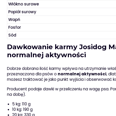
Włókno surowe
Popiół surowy
Wapń
Fosfor
Sód
Dawkowanie karmy Josidog Mas
normalnej aktywności
Dobrze dobrana ilość karmy wpływa na utrzymanie właści
przeznaczona dla psów o
normalnej aktywności
, dl
możesz traktować je jako punkt wyjścia i obserwować k
Producent podaje dawki w przeliczeniu na wagę psa. Pon
na dobę).
5 kg: 110 g
10 kg: 190 g
20 kg: 330 g