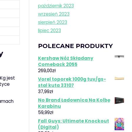
październik 2023
wrzesień 2023
sierpień 2023
lipiec 2023
POLECANE PRODUKTY
y
Kershaw Nóż Składany
Comeback 2055
269,00
zł
Kg jest
Vorel toporek 1000g tuv/gs-
ktyce
stal kuta 33107
37,99
zł
No Brand Ładownica Na Kolbę
amach
Karabinu
59,99
zł
Fall Guys: Ultimate Knockout
(Digital)