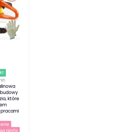
kt
in
alinowa
i budowy
ia, które
ciem
 pracami
zenie
ga nimfa