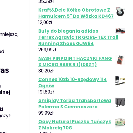
35,39
zł
Kraft&Dele Kółko Obrotowe Z
Hamulcem 5'' Do Wózka KD467
12,00
zł
Buty do biegania adidas
niejsza,
Terrex Agravic TR GORE-TEX Trail
Running Shoes GJW64
269,99
zł
ad
NASH PINPOINT HACZYKI FANG
X MICRO BARB R.1(10SZT)
ras
30,20
zł
Connex 10Sb 10-Rzędowy 114
Ogniw
u
191,89
zł
lnej
amiplay Torba Transportowa
Palermo S Ciemnoszara
ki
99,99
zł
ączyć
Oasy Natural Puszka Tuńczyk
Z Makrelą 70G
nosi