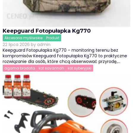
Keepguard Fotopułapka Kg770
Akcesoria myśliwskie
Produkt
22 lipca 2026
by
admin
Keepguard Fotopułapka Kg770 – monitoring terenu bez
kompromisów Keepguard Fotopułapka Kg770 to praktyczne
rozwiązanie dla osób, które chcą obserwować przyrodę,…
agama brodata
kot savannah
kot syberyjski