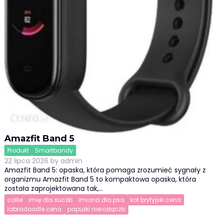
Amazfit Band 5
Produkt
Smartbandy
22 lipca 2026
by
admin
Amazfit Band 5: opaska, która pomaga zrozumieć sygnały z
organizmu Amazfit Band 5 to kompaktowa opaska, która
została zaprojektowana tak,…
collie
imię dla suczki
imiona dla psa
kot brytyjski cena
labradoodle cena
papużki nierozłączki