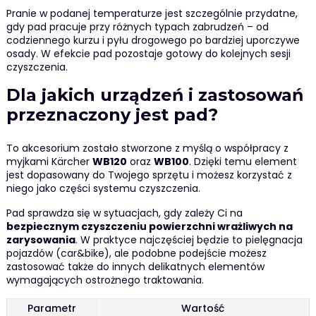
Pranie w podanej temperaturze jest szczególnie przydatne,
gdy pad pracuje przy różnych typach zabrudzeń – od
codziennego kurzu i pyłu drogowego po bardziej uporczywe
osady. W efekcie pad pozostaje gotowy do kolejnych sesji
czyszczenia.
Dla jakich urządzeń i zastosowań
przeznaczony jest pad?
To akcesorium zostało stworzone z myślą o współpracy z
myjkami Kärcher
WB120
oraz
WB100
. Dzięki temu element
jest dopasowany do Twojego sprzętu i możesz korzystać z
niego jako części systemu czyszczenia.
Pad sprawdza się w sytuacjach, gdy zależy Ci na
bezpiecznym czyszczeniu powierzchni wrażliwych na
zarysowania
. W praktyce najczęściej będzie to pielęgnacja
pojazdów (car&bike), ale podobne podejście możesz
zastosować także do innych delikatnych elementów
wymagających ostrożnego traktowania.
Parametr
Wartość