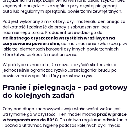
urządzenia na rzep. Dzięki temu wymiana działa szybko i bez
zbędnych narzędzi – szczególnie przy częstej pielęgnacji
auta lub regularnym sprzątaniu powierzchni zewnętrznych.
Pad jest wykonany z mikrofibry, czyli materiału cenionego za
delikatność i zdolność do pracy z zabrudzeniami bez
nadmiernego tarcia. Producent przewidział go do
delikatnego czyszczenia wszystkich wrażliwych na
zarysowania powierzchni
, co ma znaczenie zwłaszcza przy
lakierze, elementach karoserii czy innych powierzchniach,
które łatwo uszkodzić mechanicznie.
W praktyce oznacza to, że możesz czyścić skutecznie, a
jednocześnie ograniczać ryzyko „przeciągania” brudu po
powierzchni w sposób, który pozostawia rysy.
Pranie i pielęgnacja – pad gotowy
do kolejnych zadań
Żeby pad długo zachowywał swoje właściwości, ważne jest
utrzymanie go w czystości. Ten model można
prać w pralce
w temperaturze do 60°C
. To ułatwia regularne odświeżanie
i pozwala utrzymać higienę podczas kolejnych cykli mycia.