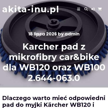
Skip
akita-inu.pl
to
content
18 lipca 2026
by
admin
Karcher pad z
mikrofibry car&bike
dla WB120 oraz WB100
2.644-063.0
Dlaczego warto mieć odpowiedni
pad do myjki Kärcher WB120 i