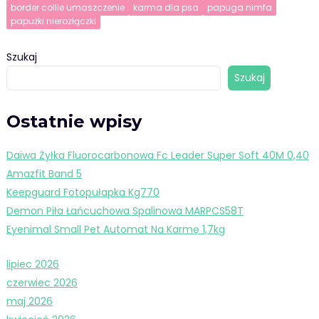
border collie umaszczenie
karma dla psa
papuga nimfa
papużki nierozłączki
Szukaj
Szukaj
Ostatnie wpisy
Daiwa Żyłka Fluorocarbonowa Fc Leader Super Soft 40M 0,40
Amazfit Band 5
Keepguard Fotopułapka Kg770
Demon Piła Łańcuchowa Spalinowa MARPCS58T
Eyenimal Small Pet Automat Na Karmę 1,7kg
lipiec 2026
czerwiec 2026
maj 2026