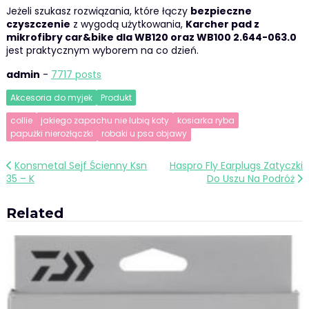
Jeżeli szukasz rozwiązania, które łączy
bezpieczne
czyszczenie
z wygodą użytkowania,
Karcher pad z
mikrofibry car&bike dla WB120 oraz WB100 2.644-063.0
jest praktycznym wyborem na co dzień.
admin
-
7717 posts
Akcesoria do myjek
Produkt
collie
jakiego zapachu nie lubią koty
kosiarka ryba
papużki nierozłączki
robaki u psa objawy
Nawigacja
Konsmetal Sejf Ścienny Ksn
Haspro Fly Earplugs Zatyczki
35 – K
Do Uszu Na Podróż
wpisu
Related