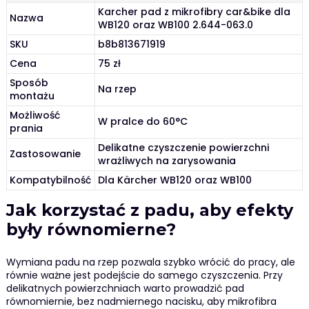
Karcher pad z mikrofibry car&bike dla
Nazwa
WB120 oraz WB100 2.644-063.0
SKU
b8b813671919
Cena
75 zł
Sposób
Na rzep
montażu
Możliwość
W pralce do 60°C
prania
Delikatne czyszczenie powierzchni
Zastosowanie
wrażliwych na zarysowania
Kompatybilność
Dla Kärcher WB120 oraz WB100
Jak korzystać z padu, aby efekty
były równomierne?
Wymiana padu na rzep pozwala szybko wrócić do pracy, ale
równie ważne jest podejście do samego czyszczenia. Przy
delikatnych powierzchniach warto prowadzić pad
równomiernie, bez nadmiernego nacisku, aby mikrofibra