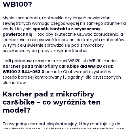
WB100?
Mycie samochodu, motocykla czy innych powierzchni
zewnętrznych wymaga czegoś więcej niż samego strumienia
wody. Liczy się
sposób kontaktu z czyszczoną
powierzchnią
– tak, aby skutecznie usuwać zabrudzenia, a
jednocześnie nie rysować lakieru ani delikatnych materiałów.
W tym celu świetnie sprawdza się pad z mikrofibry
przeznaczony do pracy z myjkami Kärcher.
Jeśli posiadasz urządzenia z serii WB120 lub WB100, model
Karcher pad z mikrofibry car&bike dla WB120 oraz
WB100 2.644-063.0
pomoże Ci utrzymać czystość w
sposób bardziej kontrolowany i „łagodny” dla czyszczonych
elementów.
Karcher pad z mikrofibry
car&bike – co wyróżnia ten
model?
To wygodny element eksploatacyjny, który montuje się do