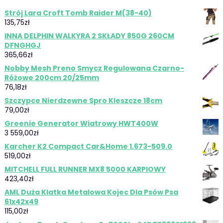
Strój Lara Croft Tomb Raider M(38-40)
135,75
zł
INNA DELPHIN WALKYRA 2 SKŁADY 850G 260CM
DFNGHGJ
365,66
zł
Nobby Mesh Preno Smycz Regulowana Czarno-
Różowe 200cm 20/25mm
76,18
zł
Szczypce Nierdzewne Spro Kleszcze 18cm
79,00
zł
Greenie Generator Wiatrowy HWT400W
3 559,00
zł
Karcher K2 Compact Car&Home 1.673-509.0
519,00
zł
MITCHELL FULL RUNNER MX8 5000 KARPIOWY
423,40
zł
AML Duża Klatka Metalowa Kojec Dla Psów Psa
61x42x49
115,00
zł