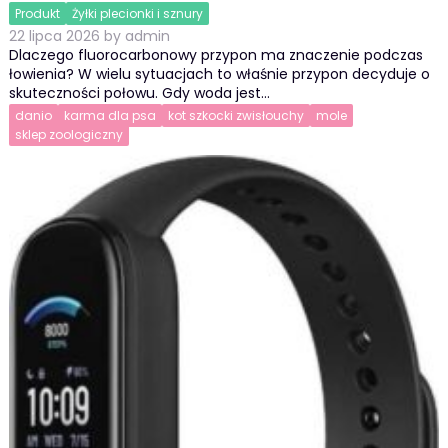
Produkt
Żyłki plecionki i sznury
22 lipca 2026
by
admin
Dlaczego fluorocarbonowy przypon ma znaczenie podczas
łowienia? W wielu sytuacjach to właśnie przypon decyduje o
skuteczności połowu. Gdy woda jest…
danio
karma dla psa
kot szkocki zwisłouchy
mole
sklep zoologiczny