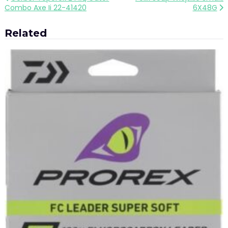
Combo Axe Ii 22-41420
6X48G
wpisu
Related