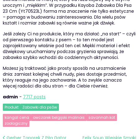
uroczym i „miękkim”. W przypadku Kayoba Zabawka Dla Psa
23 Cm (Yt70523L) forma ma znaczenie nie tylko estetyczne
– pomaga w budowaniu zainteresowania. Dla wielu psów
kształt i rozmiar zabawki są równie ważne jak dźwięk.
Jeśli zależy Ci na produkcie, który ma działać „na start” – czyli
od pierwszego kontaktu z psem – to ten model jest
zaprojektowany właśnie pod ten cel. Miękki materiał i efekt
dźwiękowy uruchamiany podczas gryzienia sprawiają, że
zabawka szybko wchodzi do codziennych aktywności.
Możesz ją traktować jako prosty sposób na urozmaicenie
dnia: zamiast kolejnej chwili nudy, pies dostaje przedmiot,
który reaguje na jego zachowanie. A to zwykle oznacza
więcej radości dla obu stron – dla Ciebie również.
admin
-
7717 posts
Produkt
Zabawki dla psów
kangal cena
owczarek belgijski malinois
savannah kot
zoologiczny
Nawigacja
Gerber Toporek Z Piłą Gator
Felix Soup Wiejskie Smaki