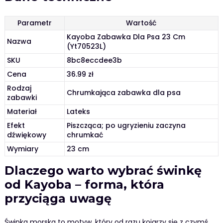
Parametr
Wartość
Kayoba Zabawka Dla Psa 23 Cm
Nazwa
(Yt70523L)
SKU
8bc8eccdee3b
Cena
36.99 zł
Rodzaj
Chrumkająca zabawka dla psa
zabawki
Materiał
Lateks
Efekt
Piszcząca; po ugryzieniu zaczyna
dźwiękowy
chrumkać
Wymiary
23 cm
Dlaczego warto wybrać świnkę
od Kayoba – forma, która
przyciąga uwagę
Świnka morska to motyw, który od razu kojarzy się z czymś