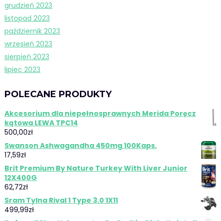
grudzień 2023
listopad 2023
październik 2023
wrzesień 2023
sierpień 2023
lipiec 2023
POLECANE PRODUKTY
Akcesorium dla niepełnosprawnych Merida Poręcz
kątowa LEWA TPC14
500,00
zł
Swanson Ashwagandha 450mg 100Kaps.
17,59
zł
Brit Premium By Nature Turkey With Liver Junior
12X400G
62,72
zł
Sram Tylna Rival 1 Type 3.0 1X11
499,99
zł