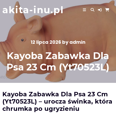
Skip
akita-inu.pl
to
content
12 lipca 2026
by
admin
Kayoba Zabawka Dla
Psa 23 Cm (Yt70523L)
Kayoba Zabawka Dla Psa 23 Cm
(Yt70523L) – urocza świnka, która
chrumka po ugryzieniu