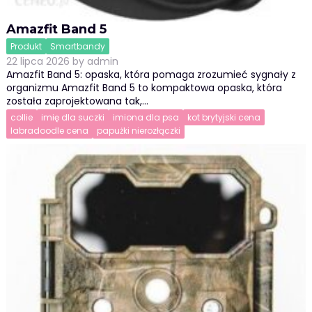
Amazfit Band 5
Produkt
Smartbandy
22 lipca 2026
by
admin
Amazfit Band 5: opaska, która pomaga zrozumieć sygnały z
organizmu Amazfit Band 5 to kompaktowa opaska, która
została zaprojektowana tak,…
collie
imię dla suczki
imiona dla psa
kot brytyjski cena
labradoodle cena
papużki nierozłączki