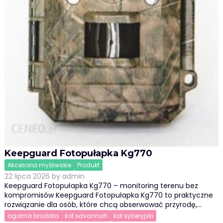
Keepguard Fotopułapka Kg770
Akcesoria myśliwskie
Produkt
22 lipca 2026
by
admin
Keepguard Fotopułapka Kg770 – monitoring terenu bez
kompromisów Keepguard Fotopułapka Kg770 to praktyczne
rozwiązanie dla osób, które chcą obserwować przyrodę,…
agama brodata
kot savannah
kot syberyjski