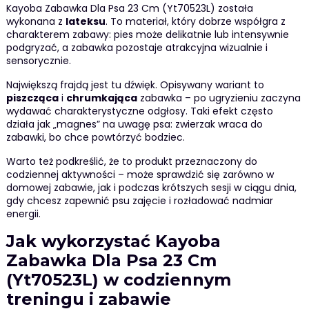
Kayoba Zabawka Dla Psa 23 Cm (Yt70523L) została
wykonana z
lateksu
. To materiał, który dobrze współgra z
charakterem zabawy: pies może delikatnie lub intensywnie
podgryzać, a zabawka pozostaje atrakcyjna wizualnie i
sensorycznie.
Największą frajdą jest tu dźwięk. Opisywany wariant to
piszcząca
i
chrumkająca
zabawka – po ugryzieniu zaczyna
wydawać charakterystyczne odgłosy. Taki efekt często
działa jak „magnes” na uwagę psa: zwierzak wraca do
zabawki, bo chce powtórzyć bodziec.
Warto też podkreślić, że to produkt przeznaczony do
codziennej aktywności – może sprawdzić się zarówno w
domowej zabawie, jak i podczas krótszych sesji w ciągu dnia,
gdy chcesz zapewnić psu zajęcie i rozładować nadmiar
energii.
Jak wykorzystać Kayoba
Zabawka Dla Psa 23 Cm
(Yt70523L) w codziennym
treningu i zabawie