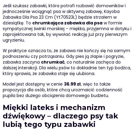
Jeśli szukasz zabawki, która potrafi rozbawić domowników i
jednocześnie wciągnąć psa w aktywną zabawę, Kayoba
Zabawka Dla Psa 23 Cm (Yt70523L) będzie strzałem w
dziesiątkę. To
chrumkająca zabawka dla psa
w formie
sympatycznej świnki morskiej – miękka, przyjemna w dotyku i
zaprojektowana tak, by wywołać reakcję już przy pierwszym
ugryzieniu.
W praktyce oznacza to, że zabawa nie kończy się na samym
podnoszeniu czy potrząsaniu. Gdy pies ją złapie i pogryzie,
zabawka zaczyna
chrumkać
, co naturalnie zachęca do
dalszej interakcji. Dla wielu psów to dokładnie ten typ bodźca,
który sprawia, że zabawka staje się ulubiona.
Model jest dostępny w cenie
36.99 zł
, więc to także
propozycja dla osób, które chcą urozmaicić codzienność
pupila bez dużego obciążenia domowego budżetu.
Miękki lateks i mechanizm
dźwiękowy – dlaczego psy tak
lubią tego typu zabawki