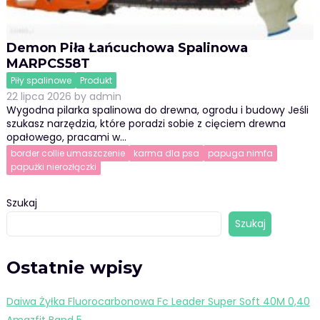
Demon Piła Łańcuchowa Spalinowa
MARPCS58T
Piły spalinowe
Produkt
22 lipca 2026
by
admin
Wygodna pilarka spalinowa do drewna, ogrodu i budowy Jeśli
szukasz narzędzia, które poradzi sobie z cięciem drewna
opałowego, pracami w…
border collie umaszczenie
karma dla psa
papuga nimfa
papużki nierozłączki
Szukaj
Szukaj
Ostatnie wpisy
Daiwa Żyłka Fluorocarbonowa Fc Leader Super Soft 40M 0,40
Amazfit Band 5