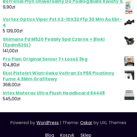
Befrendi Płyn Uniwersalny Do Podłóg Białe Kwiaty 1L
9,90
zł
Vortex Optics Viper Pst Ii 2-10X32 Ffp 30 Mm Ao Ebr-
4
5 139,00
zł
Shimano Pd M520 Pedały Spd Czarne + Bloki
(Epdm520L)
141,00
zł
Pro Plan Original Senior 7+ Łosoś 3kg
104,80
zł
Ekol Pistolet Wiatrówka Voltran Es P66 Picatinny
Fume 4,5Mm Grafitowy
368,00
zł
Intex Materac Ultra Plush Headboard 64448
545,00
zł
Powered by
WordPress
|
Theme:
Oskar
by UXL Themes
Blog
Koszyk
Sklep