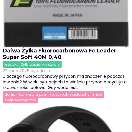
Daiwa Żyłka Fluorocarbonowa Fc Leader
Super Soft 40M 0,40
Produkt
Żyłki plecionki i sznury
22 lipca 2026
by
admin
Dlaczego fluorocarbonowy przypon ma znaczenie podczas
łowienia? W wielu sytuacjach to właśnie przypon decyduje o
skuteczności połowu. Gdy woda jest…
danio
karma dla psa
kot szkocki zwisłouchy
mole
sklep zoologiczny