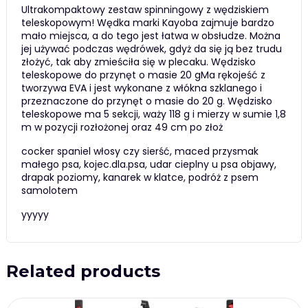
Ultrakompaktowy zestaw spinningowy z wędziskiem
teleskopowym! Wędka marki Kayoba zajmuje bardzo
mało miejsca, a do tego jest łatwa w obsłudze. Można
jej używać podczas wędrówek, gdyż da się ją bez trudu
złożyć, tak aby zmieściła się w plecaku. Wędzisko
teleskopowe do przynęt o masie 20 gMa rękojeść z
tworzywa EVA i jest wykonane z włókna szklanego i
przeznaczone do przynęt o masie do 20 g. Wędzisko
teleskopowe ma 5 sekcji, waży 118 g i mierzy w sumie 1,8
m w pozycji rozłożonej oraz 49 cm po złoż
cocker spaniel włosy czy sierść, maced przysmak
małego psa, kojec.dla.psa, udar cieplny u psa objawy,
drapak poziomy, kanarek w klatce, podróż z psem
samolotem
yyyyy
Related products