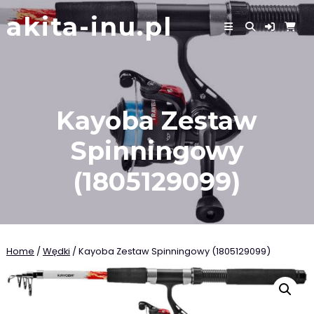
Skip
akita-inu.pl
to
content
Kayoba Zestaw
Spinningowy
(1805129099)
Home
/
Wędki
/ Kayoba Zestaw Spinningowy (1805129099)