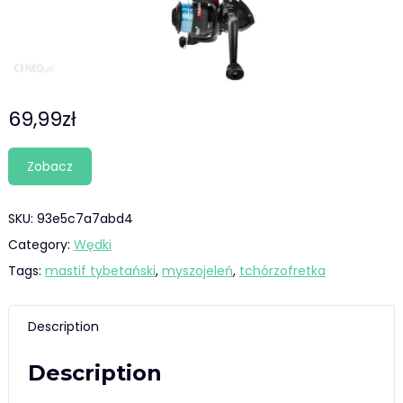
69,99
zł
Zobacz
SKU:
93e5c7a7abd4
Category:
Wędki
Tags:
mastif tybetański
,
myszojeleń
,
tchórzofretka
Description
Description