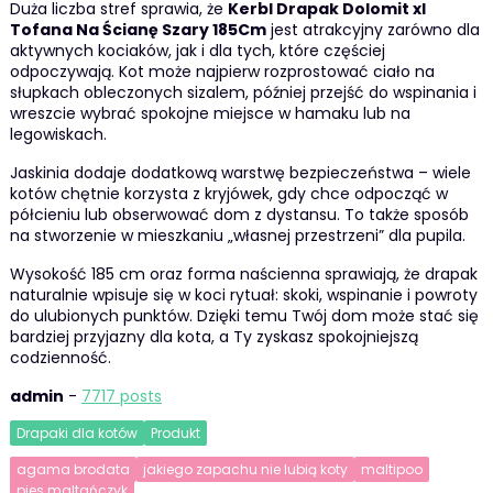
Duża liczba stref sprawia, że
Kerbl Drapak Dolomit xl
Tofana Na Ścianę Szary 185Cm
jest atrakcyjny zarówno dla
aktywnych kociaków, jak i dla tych, które częściej
odpoczywają. Kot może najpierw rozprostować ciało na
słupkach obleczonych sizalem, później przejść do wspinania i
wreszcie wybrać spokojne miejsce w hamaku lub na
legowiskach.
Jaskinia dodaje dodatkową warstwę bezpieczeństwa – wiele
kotów chętnie korzysta z kryjówek, gdy chce odpocząć w
półcieniu lub obserwować dom z dystansu. To także sposób
na stworzenie w mieszkaniu „własnej przestrzeni” dla pupila.
Wysokość 185 cm oraz forma naścienna sprawiają, że drapak
naturalnie wpisuje się w koci rytuał: skoki, wspinanie i powroty
do ulubionych punktów. Dzięki temu Twój dom może stać się
bardziej przyjazny dla kota, a Ty zyskasz spokojniejszą
codzienność.
admin
-
7717 posts
Drapaki dla kotów
Produkt
agama brodata
jakiego zapachu nie lubią koty
maltipoo
pies maltańczyk