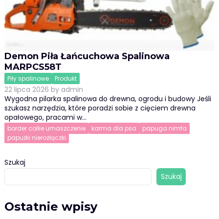
Demon Piła Łańcuchowa Spalinowa
MARPCS58T
Piły spalinowe
Produkt
22 lipca 2026
by
admin
Wygodna pilarka spalinowa do drewna, ogrodu i budowy Jeśli
szukasz narzędzia, które poradzi sobie z cięciem drewna
opałowego, pracami w…
border collie umaszczenie
karma dla psa
papuga nimfa
papużki nierozłączki
Szukaj
Szukaj
Ostatnie wpisy