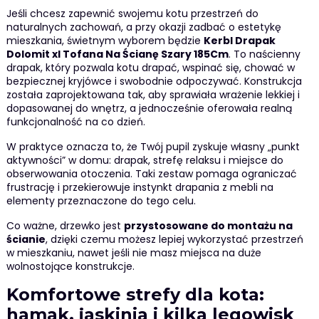
Jeśli chcesz zapewnić swojemu kotu przestrzeń do
naturalnych zachowań, a przy okazji zadbać o estetykę
mieszkania, świetnym wyborem będzie
Kerbl Drapak
Dolomit xl Tofana Na Ścianę Szary 185Cm
. To naścienny
drapak, który pozwala kotu drapać, wspinać się, chować w
bezpiecznej kryjówce i swobodnie odpoczywać. Konstrukcja
została zaprojektowana tak, aby sprawiała wrażenie lekkiej i
dopasowanej do wnętrz, a jednocześnie oferowała realną
funkcjonalność na co dzień.
W praktyce oznacza to, że Twój pupil zyskuje własny „punkt
aktywności” w domu: drapak, strefę relaksu i miejsce do
obserwowania otoczenia. Taki zestaw pomaga ograniczać
frustrację i przekierowuje instynkt drapania z mebli na
elementy przeznaczone do tego celu.
Co ważne, drzewko jest
przystosowane do montażu na
ścianie
, dzięki czemu możesz lepiej wykorzystać przestrzeń
w mieszkaniu, nawet jeśli nie masz miejsca na duże
wolnostojące konstrukcje.
Komfortowe strefy dla kota:
hamak, jaskinia i kilka legowisk