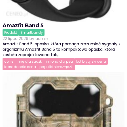
Amazfit Band 5
Produkt
Smartbandy
22 lipca 2026
by
admin
Amazfit Band 5: opaska, która pomaga zrozumieć sygnały z
organizmu Amazfit Band 5 to kompaktowa opaska, która
została zaprojektowana tak,…
collie
imię dla suczki
imiona dla psa
kot brytyjski cena
labradoodle cena
papużki nierozłączki