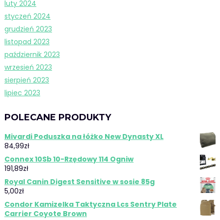
luty 2024
styczeń 2024
grudzień 2023
listopad 2023
październik 2023
wrzesień 2023
sierpień 2023
lipiec 2023
POLECANE PRODUKTY
Mivardi Poduszka na łóżko New Dynasty XL
84,99
zł
Connex 10Sb 10-Rzędowy 114 Ogniw
191,89
zł
Royal Canin Digest Sensitive w sosie 85g
5,00
zł
Condor Kamizelka Taktyczna Lcs Sentry Plate
Carrier Coyote Brown