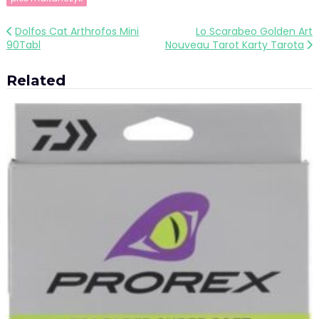
Nawigacja
Dolfos Cat Arthrofos Mini
Lo Scarabeo Golden Art
90Tabl
Nouveau Tarot Karty Tarota
wpisu
Related