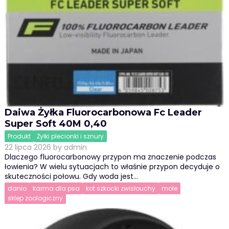
Daiwa Żyłka Fluorocarbonowa Fc Leader
Super Soft 40M 0,40
Produkt
Żyłki plecionki i sznury
22 lipca 2026
by
admin
Dlaczego fluorocarbonowy przypon ma znaczenie podczas
łowienia? W wielu sytuacjach to właśnie przypon decyduje o
skuteczności połowu. Gdy woda jest…
danio
karma dla psa
kot szkocki zwisłouchy
mole
sklep zoologiczny