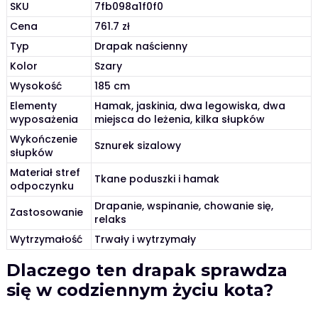
SKU
7fb098a1f0f0
Cena
761.7 zł
Typ
Drapak naścienny
Kolor
Szary
Wysokość
185 cm
Elementy
Hamak, jaskinia, dwa legowiska, dwa
wyposażenia
miejsca do leżenia, kilka słupków
Wykończenie
Sznurek sizalowy
słupków
Materiał stref
Tkane poduszki i hamak
odpoczynku
Drapanie, wspinanie, chowanie się,
Zastosowanie
relaks
Wytrzymałość
Trwały i wytrzymały
Dlaczego ten drapak sprawdza
się w codziennym życiu kota?