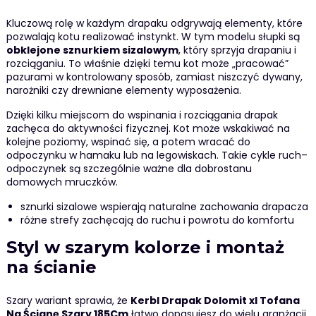
Kluczową rolę w każdym drapaku odgrywają elementy, które
pozwalają kotu realizować instynkt. W tym modelu słupki są
obklejone sznurkiem sizalowym
, który sprzyja drapaniu i
rozciąganiu. To właśnie dzięki temu kot może „pracować”
pazurami w kontrolowany sposób, zamiast niszczyć dywany,
narożniki czy drewniane elementy wyposażenia.
Dzięki kilku miejscom do wspinania i rozciągania drapak
zachęca do aktywności fizycznej. Kot może wskakiwać na
kolejne poziomy, wspinać się, a potem wracać do
odpoczynku w hamaku lub na legowiskach. Takie cykle ruch–
odpoczynek są szczególnie ważne dla dobrostanu
domowych mruczków.
sznurki sizalowe wspierają naturalne zachowania drapacza
różne strefy zachęcają do ruchu i powrotu do komfortu
Styl w szarym kolorze i montaż
na ścianie
Szary wariant sprawia, że
Kerbl Drapak Dolomit xl Tofana
Na Ścianę Szary 185Cm
łatwo dopasujesz do wielu aranżacji