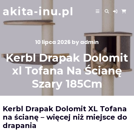
Skip
akita-inu.pl
to
content
10 lipca 2026
by
admin
Kerbl Drapak Dolomit
xl Tofana Na Ścianę
Szary 185Cm
Kerbl Drapak Dolomit XL Tofana
na ścianę – więcej niż miejsce do
drapania