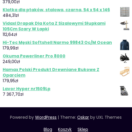
379,00
zł
Klatka dla ptaków, stalowa, czarna, 54 x 54 x 146
484,31
zł
Vidaxl Drapak Dla Kota Z Sizalowymi Słupkami
105Cm Szary W Łapki
112,64
zł
Hi-Tec Męski Softshell Narmo 99843 Oc/M Ocean
179,99
zł
Okuma Powerliner Pro 8000
249,00
zł
Hamax Polski Produkt Drewniane Bukowe Z
Oparciem
179,95
zł
Lavor Hyper nr1509Lp
7 367,70
zł
Powered by
WordPress
|
Theme:
Oskar
by UXL Themes
Blog
Koszyk
Sklep