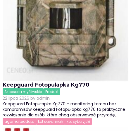
Keepguard Fotopułapka Kg770
Akcesoria myśliwskie
Produkt
22 lipca 2026
by
admin
Keepguard Fotopułapka Kg770 – monitoring terenu bez
kompromisów Keepguard Fotopułapka Kg770 to praktyczne
rozwiązanie dla osób, które chcą obserwować przyrodę,…
agama brodata
kot savannah
kot syberyjski