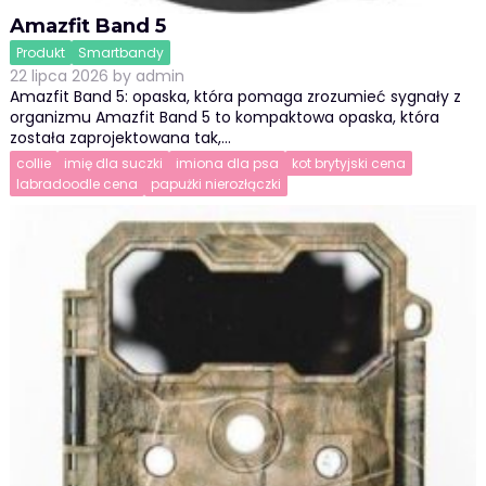
Amazfit Band 5
Produkt
Smartbandy
22 lipca 2026
by
admin
Amazfit Band 5: opaska, która pomaga zrozumieć sygnały z
organizmu Amazfit Band 5 to kompaktowa opaska, która
została zaprojektowana tak,…
collie
imię dla suczki
imiona dla psa
kot brytyjski cena
labradoodle cena
papużki nierozłączki