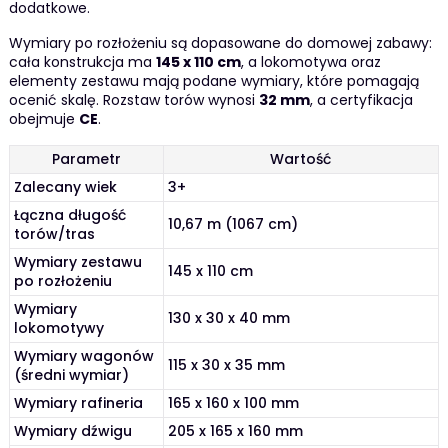
dodatkowe.
Wymiary po rozłożeniu są dopasowane do domowej zabawy:
cała konstrukcja ma
145 x 110 cm
, a lokomotywa oraz
elementy zestawu mają podane wymiary, które pomagają
ocenić skalę. Rozstaw torów wynosi
32 mm
, a certyfikacja
obejmuje
CE
.
Parametr
Wartość
Zalecany wiek
3+
Łączna długość
10,67 m (1067 cm)
torów/tras
Wymiary zestawu
145 x 110 cm
po rozłożeniu
Wymiary
130 x 30 x 40 mm
lokomotywy
Wymiary wagonów
115 x 30 x 35 mm
(średni wymiar)
Wymiary rafineria
165 x 160 x 100 mm
Wymiary dźwigu
205 x 165 x 160 mm