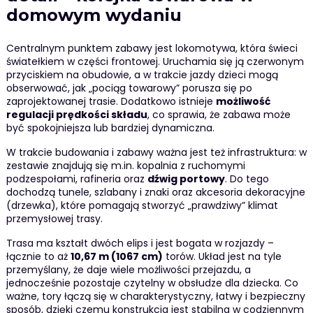
domowym wydaniu
Centralnym punktem zabawy jest lokomotywa, która świeci
światełkiem w części frontowej. Uruchamia się ją czerwonym
przyciskiem na obudowie, a w trakcie jazdy dzieci mogą
obserwować, jak „pociąg towarowy” porusza się po
zaprojektowanej trasie. Dodatkowo istnieje
możliwość
regulacji prędkości składu
, co sprawia, że zabawa może
być spokojniejsza lub bardziej dynamiczna.
W trakcie budowania i zabawy ważna jest też infrastruktura: w
zestawie znajdują się m.in. kopalnia z ruchomymi
podzespołami, rafineria oraz
dźwig portowy
. Do tego
dochodzą tunele, szlabany i znaki oraz akcesoria dekoracyjne
(drzewka), które pomagają stworzyć „prawdziwy” klimat
przemysłowej trasy.
Trasa ma kształt dwóch elips i jest bogata w rozjazdy –
łącznie to aż
10,67 m (1067 cm)
torów. Układ jest na tyle
przemyślany, że daje wiele możliwości przejazdu, a
jednocześnie pozostaje czytelny w obsłudze dla dziecka. Co
ważne, tory łączą się w charakterystyczny, łatwy i bezpieczny
sposób, dzięki czemu konstrukcja jest stabilna w codziennym