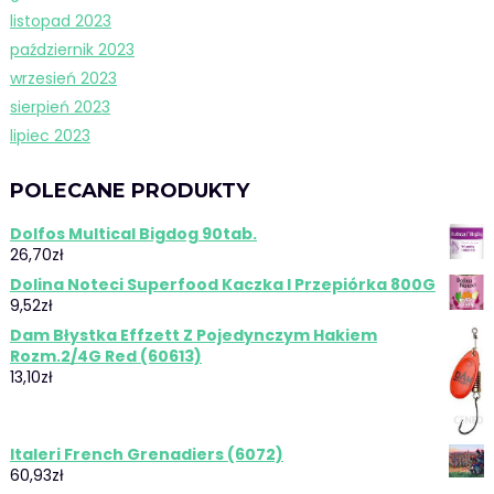
listopad 2023
październik 2023
wrzesień 2023
sierpień 2023
lipiec 2023
POLECANE PRODUKTY
Dolfos Multical Bigdog 90tab.
26,70
zł
Dolina Noteci Superfood Kaczka I Przepiórka 800G
9,52
zł
Dam Błystka Effzett Z Pojedynczym Hakiem
Rozm.2/4G Red (60613)
13,10
zł
Italeri French Grenadiers (6072)
60,93
zł