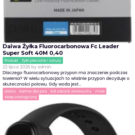
Daiwa Żyłka Fluorocarbonowa Fc Leader
Super Soft 40M 0,40
Produkt
Żyłki plecionki i sznury
22 lipca 2026
by
admin
Dlaczego fluorocarbonowy przypon ma znaczenie podczas
łowienia? W wielu sytuacjach to właśnie przypon decyduje o
skuteczności połowu. Gdy woda jest…
danio
karma dla psa
kot szkocki zwisłouchy
mole
sklep zoologiczny