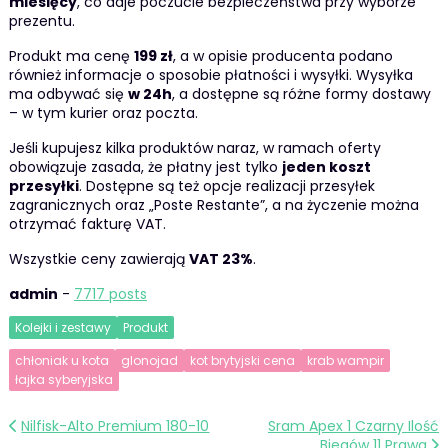
miesięcy
, co daje poczucie bezpieczeństwa przy wyborze
prezentu.
Produkt ma cenę
199 zł
, a w opisie producenta podano
również informacje o sposobie płatności i wysyłki. Wysyłka
ma odbywać się
w 24h
, a dostępne są różne formy dostawy
– w tym kurier oraz poczta.
Jeśli kupujesz kilka produktów naraz, w ramach oferty
obowiązuje zasada, że płatny jest tylko
jeden koszt
przesyłki
. Dostępne są też opcje realizacji przesyłek
zagranicznych oraz „Poste Restante”, a na życzenie można
otrzymać fakturę VAT.
Wszystkie ceny zawierają
VAT 23%
.
admin
-
7717 posts
Kolejki i zestawy
Produkt
chłoniak u kota
glonojad
kot brytyjski cena
krab wampir
łajka syberyjska
Nawigacja
Nilfisk-Alto Premium 180-10
Sram Apex 1 Czarny Ilość
Biegów 11 Prawa