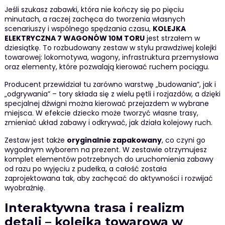
Jeśli szukasz zabawki, która nie kończy się po pięciu
minutach, a raczej zachęca do tworzenia własnych
scenariuszy i wspólnego spędzania czasu,
KOLEJKA
ELEKTRYCZNA 7 WAGONÓW 10M TORU
jest strzałem w
dziesiątkę. To rozbudowany zestaw w stylu prawdziwej kolejki
towarowej: lokomotywa, wagony, infrastruktura przemysłowa
oraz elementy, które pozwalają kierować ruchem pociągu.
Producent przewidział tu zarówno warstwę „budowania”, jak i
„odgrywania” – tory składa się z wielu pętli i rozjazdów, a dzięki
specjalnej dźwigni można kierować przejazdem w wybrane
miejsca. W efekcie dziecko może tworzyć własne trasy,
zmieniać układ zabawy i odkrywać, jak działa kolejowy ruch.
Zestaw jest także
oryginalnie zapakowany
, co czyni go
wygodnym wyborem na prezent. W zestawie otrzymujesz
komplet elementów potrzebnych do uruchomienia zabawy
od razu po wyjęciu z pudełka, a całość została
zaprojektowana tak, aby zachęcać do aktywności i rozwijać
wyobraźnię.
Interaktywna trasa i realizm
detali – kolejka towarowa w