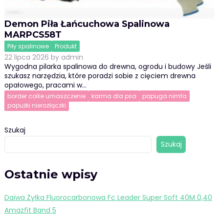
Demon Piła Łańcuchowa Spalinowa
MARPCS58T
Piły spalinowe
Produkt
22 lipca 2026
by
admin
Wygodna pilarka spalinowa do drewna, ogrodu i budowy Jeśli
szukasz narzędzia, które poradzi sobie z cięciem drewna
opałowego, pracami w…
border collie umaszczenie
karma dla psa
papuga nimfa
papużki nierozłączki
Szukaj
Szukaj
Ostatnie wpisy
Daiwa Żyłka Fluorocarbonowa Fc Leader Super Soft 40M 0,40
Amazfit Band 5