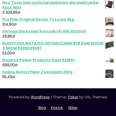
Neo Tools Szkrzynia narzędziowa dla elektryków
52cz. NEO
3 309,99
zł
Pro Plan Original Senior 7+ Łosoś 3kg
104,80
zł
Feringa Dla Kociąt Kurczak I Królik 6X200G
29,80
zł
KLASYCZNA MATA DO ODCHACZANIA RYB DAM 100CM
X 60CM 8305249097
53,00
zł
Daewoo Power Products Dacs 5218Xt
699,00
zł
Dolina Noteci Piper Z Łososiem 12Kg
115,49
zł
Powered by
WordPress
|
Theme:
Oskar
by UXL Themes
Blog
Koszyk
Sklep