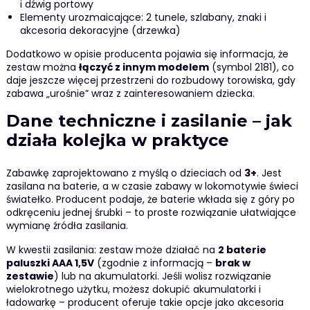
i dźwig portowy
Elementy urozmaicające: 2 tunele, szlabany, znaki i
akcesoria dekoracyjne (drzewka)
Dodatkowo w opisie producenta pojawia się informacja, że
zestaw można
łączyć z innym modelem
(symbol 2181), co
daje jeszcze więcej przestrzeni do rozbudowy torowiska, gdy
zabawa „urośnie” wraz z zainteresowaniem dziecka.
Dane techniczne i zasilanie – jak
działa kolejka w praktyce
Zabawkę zaprojektowano z myślą o dzieciach od
3+
. Jest
zasilana na baterie, a w czasie zabawy w lokomotywie świeci
światełko. Producent podaje, że baterie wkłada się z góry po
odkręceniu jednej śrubki – to proste rozwiązanie ułatwiające
wymianę źródła zasilania.
W kwestii zasilania: zestaw może działać na
2 baterie
paluszki AAA 1,5V
(zgodnie z informacją –
brak w
zestawie
) lub na akumulatorki. Jeśli wolisz rozwiązanie
wielokrotnego użytku, możesz dokupić akumulatorki i
ładowarkę – producent oferuje takie opcje jako akcesoria