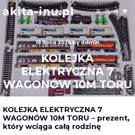
Skip
akita-inu.pl
to
content
19 lipca 2026
by
admin
KOLEJKA
ELEKTRYCZNA 7
WAGONÓW 10M TORU
KOLEJKA ELEKTRYCZNA 7
WAGONÓW 10M TORU – prezent,
który wciąga całą rodzinę