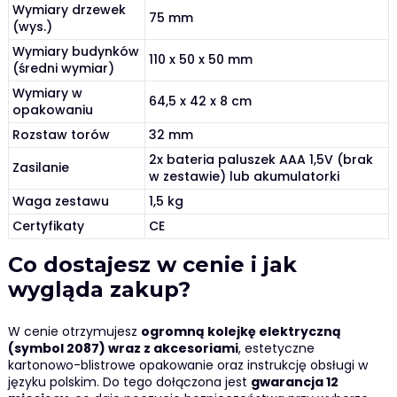
Wymiary drzewek
75 mm
(wys.)
Wymiary budynków
110 x 50 x 50 mm
(średni wymiar)
Wymiary w
64,5 x 42 x 8 cm
opakowaniu
Rozstaw torów
32 mm
2x bateria paluszek AAA 1,5V (brak
Zasilanie
w zestawie) lub akumulatorki
Waga zestawu
1,5 kg
Certyfikaty
CE
Co dostajesz w cenie i jak
wygląda zakup?
W cenie otrzymujesz
ogromną kolejkę elektryczną
(symbol 2087) wraz z akcesoriami
, estetyczne
kartonowo-blistrowe opakowanie oraz instrukcję obsługi w
języku polskim. Do tego dołączona jest
gwarancja 12