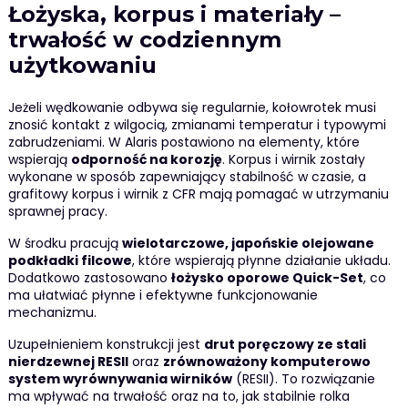
Łożyska, korpus i materiały –
trwałość w codziennym
użytkowaniu
Jeżeli wędkowanie odbywa się regularnie, kołowrotek musi
znosić kontakt z wilgocią, zmianami temperatur i typowymi
zabrudzeniami. W Alaris postawiono na elementy, które
wspierają
odporność na korozję
. Korpus i wirnik zostały
wykonane w sposób zapewniający stabilność w czasie, a
grafitowy korpus i wirnik z CFR mają pomagać w utrzymaniu
sprawnej pracy.
W środku pracują
wielotarczowe, japońskie olejowane
podkładki filcowe
, które wspierają płynne działanie układu.
Dodatkowo zastosowano
łożysko oporowe Quick-Set
, co
ma ułatwiać płynne i efektywne funkcjonowanie
mechanizmu.
Uzupełnieniem konstrukcji jest
drut poręczowy ze stali
nierdzewnej RESII
oraz
zrównoważony komputerowo
system wyrównywania wirników
(RESII). To rozwiązanie
ma wpływać na trwałość oraz na to, jak stabilnie rolka