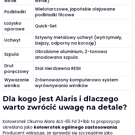
wirnik
wirnik)
Wielotarczowe, japońskie olejowane
Podkładki
podkładki filcowe
Łożysko
Quick-Set
oporowe
Sztywny metalowy uchwyt (wytrzymały,
Uchwyt
lżejszy, odporny na korozję)
Obrobione aluminium, 2-tonowa
Szpula
anodowana szpula
Drut
Stal nierdzewna RESII
poręczowy
Wyważanie
Zrównoważony komputerowo system
wirnika
wyrównywania wirników
Dla kogo jest Alaris i dlaczego
warto zwrócić uwagę na detale?
Kołowrotek Okuma Alaris ALS-65 Fd 3+1bb to propozycja
określana jako
kołowrotek ogólnego zastosowania
.
Producent wskazuje, że sprawdzi się szczególnie jako