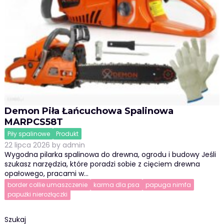
Demon Piła Łańcuchowa Spalinowa
MARPCS58T
Piły spalinowe
Produkt
22 lipca 2026
by
admin
Wygodna pilarka spalinowa do drewna, ogrodu i budowy Jeśli
szukasz narzędzia, które poradzi sobie z cięciem drewna
opałowego, pracami w…
border collie umaszczenie
karma dla psa
papuga nimfa
papużki nierozłączki
Szukaj