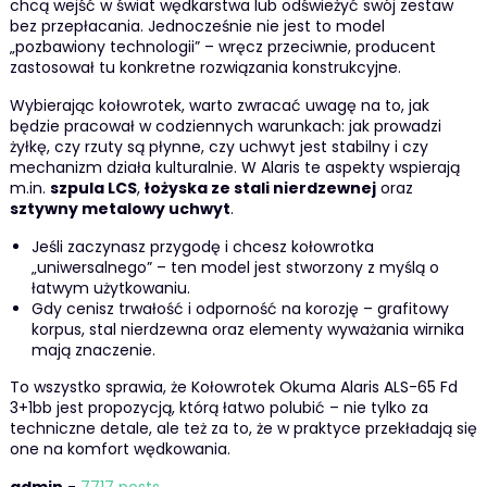
chcą wejść w świat wędkarstwa lub odświeżyć swój zestaw
bez przepłacania. Jednocześnie nie jest to model
„pozbawiony technologii” – wręcz przeciwnie, producent
zastosował tu konkretne rozwiązania konstrukcyjne.
Wybierając kołowrotek, warto zwracać uwagę na to, jak
będzie pracował w codziennych warunkach: jak prowadzi
żyłkę, czy rzuty są płynne, czy uchwyt jest stabilny i czy
mechanizm działa kulturalnie. W Alaris te aspekty wspierają
m.in.
szpula LCS
,
łożyska ze stali nierdzewnej
oraz
sztywny metalowy uchwyt
.
Jeśli zaczynasz przygodę i chcesz kołowrotka
„uniwersalnego” – ten model jest stworzony z myślą o
łatwym użytkowaniu.
Gdy cenisz trwałość i odporność na korozję – grafitowy
korpus, stal nierdzewna oraz elementy wyważania wirnika
mają znaczenie.
To wszystko sprawia, że Kołowrotek Okuma Alaris ALS-65 Fd
3+1bb jest propozycją, którą łatwo polubić – nie tylko za
techniczne detale, ale też za to, że w praktyce przekładają się
one na komfort wędkowania.
admin
-
7717 posts