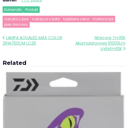
Kołowrotki
Produkt
cieczka u psa
cukrzyca u kota
kapibara cena
maltanczyk
pies domowy
Nawigacja
LAMPA AQUALED MAX COLOR
Nitecore Tm10K
26W/60CM LC26
Akumulatorowa 10000Lm
wpisu
Lnitetm10K
Related