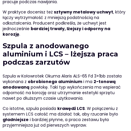
pracuje podczas nawijania.
W praktyce docenisz też
sztywny metalowy uchwyt
, który
łączy wytrzymałość z mniejszą podatnością na
odkształcenia. Producent podkreśla, że uchwyt jest
jednocześnie
bardziej trwały, lżejszy i odporny na
korozję
.
Szpula z anodowanego
aluminium i LCS – lżejsza praca
podczas zarzutów
Szpula w Kołowrotek Okuma Alaris ALS-65 Fd 3+1bb została
wykonana z
obrobionego aluminium
i ma
2-tonową
anodowaną
powłokę. Taki typ wykończenia ma wspierać
odporność na korozję oraz utrzymanie estetyki sprzętu
nawet po dłuższym czasie użytkowania.
Co istotne, szpula posiada
krawędź LCS
. W połączeniu z
systemem LCS całość ma działać tak, aby rzucanie było
gładniejsze
i bardziej płynne, a praca zestawu była
przyjemniejsza już od pierwszych wypraw.