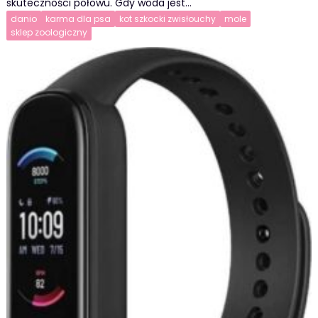
skuteczności połowu. Gdy woda jest…
danio
karma dla psa
kot szkocki zwisłouchy
mole
sklep zoologiczny