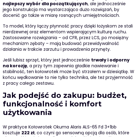
najlepszy wybór dla początkujących
, ale jednocześnie
jego konstrukcja ma wystarczająco dużo rozwiązań, by
docenić go także w miarę rosnących umiejętnościach.
To model, który łączy płynność pracy dzięki łożyskom ze stali
nierdzewnej oraz elementom wspierającym kulturę ruchu.
Zastosowane rozwiązania – od CFR, przez LCS, po mosiężny
mechanizm zębaty – mają budować przewidywalność
działania w trakcie zarzutu i prowadzenia przynęty.
Jeśli lubisz sprzęt, który jest jednocześnie
trwały i odporny
na korozję
, a przy tym zapewnia gładkie nawiewanie i
stabilność, ten kołowrotek może być strzałem w dziesiątkę. W
końcu wędkowanie to nie tylko technika, ale też przyjemność
z pracy całego zestawu.
Jak podejść do zakupu: budżet,
funkcjonalność i komfort
użytkowania
W praktyce Kołowrotek Okuma Alaris ALS-65 Fd 3+1bb
kosztuje
222 zł
, co czyni go sensowną opcją dla osób, które