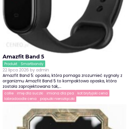
Amazfit Band 5
Produkt
Smartbandy
22 lipca 2026
by
admin
Amazfit Band 5: opaska, która pomaga zrozumieć sygnały z
organizmu Amazfit Band 5 to kompaktowa opaska, która
została zaprojektowana tak,…
collie
imię dla suczki
imiona dla psa
kot brytyjski cena
labradoodle cena
papużki nierozłączki