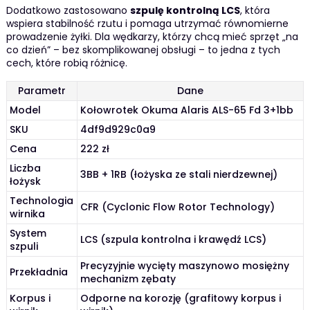
Dodatkowo zastosowano
szpulę kontrolną LCS
, która
wspiera stabilność rzutu i pomaga utrzymać równomierne
prowadzenie żyłki. Dla wędkarzy, którzy chcą mieć sprzęt „na
co dzień” – bez skomplikowanej obsługi – to jedna z tych
cech, które robią różnicę.
Parametr
Dane
Model
Kołowrotek Okuma Alaris ALS-65 Fd 3+1bb
SKU
4df9d929c0a9
Cena
222 zł
Liczba
3BB + 1RB (łożyska ze stali nierdzewnej)
łożysk
Technologia
CFR (Cyclonic Flow Rotor Technology)
wirnika
System
LCS (szpula kontrolna i krawędź LCS)
szpuli
Precyzyjnie wycięty maszynowo mosiężny
Przekładnia
mechanizm zębaty
Korpus i
Odporne na korozję (grafitowy korpus i