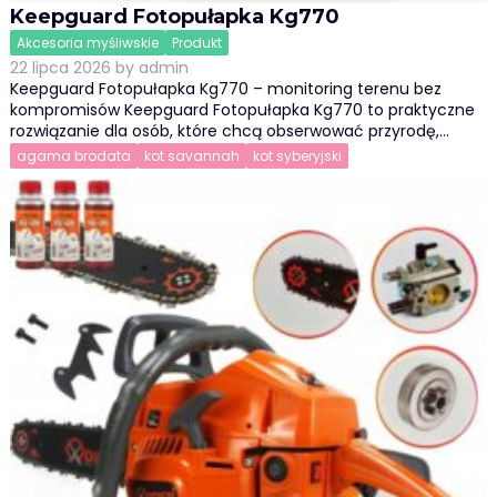
Keepguard Fotopułapka Kg770
Akcesoria myśliwskie
Produkt
22 lipca 2026
by
admin
Keepguard Fotopułapka Kg770 – monitoring terenu bez
kompromisów Keepguard Fotopułapka Kg770 to praktyczne
rozwiązanie dla osób, które chcą obserwować przyrodę,…
agama brodata
kot savannah
kot syberyjski