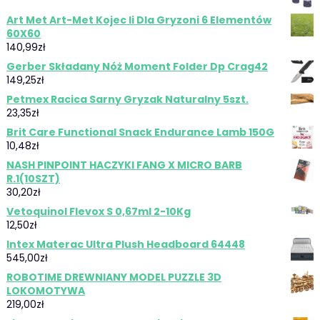
Art Met Art-Met Kojec Ii Dla Gryzoni 6 Elementów
60X60
140,99
zł
Gerber Składany Nóż Moment Folder Dp Crag42
149,25
zł
Petmex Racica Sarny Gryzak Naturalny 5szt.
23,35
zł
Brit Care Functional Snack Endurance Lamb 150G
10,48
zł
NASH PINPOINT HACZYKI FANG X MICRO BARB
R.1(10SZT)
30,20
zł
Vetoquinol Flevox S 0,67ml 2-10Kg
12,50
zł
Intex Materac Ultra Plush Headboard 64448
545,00
zł
ROBOTIME DREWNIANY MODEL PUZZLE 3D
LOKOMOTYWA
219,00
zł