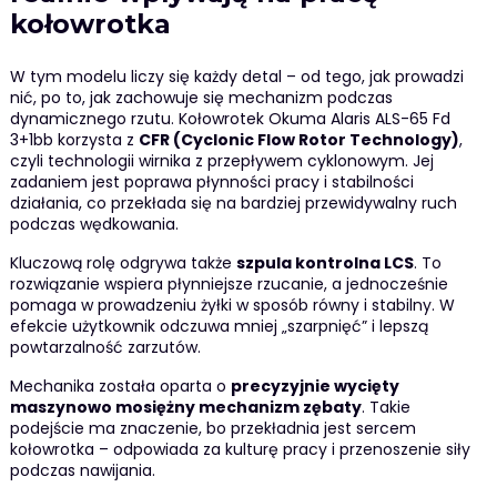
kołowrotka
W tym modelu liczy się każdy detal – od tego, jak prowadzi
nić, po to, jak zachowuje się mechanizm podczas
dynamicznego rzutu. Kołowrotek Okuma Alaris ALS-65 Fd
3+1bb korzysta z
CFR (Cyclonic Flow Rotor Technology)
,
czyli technologii wirnika z przepływem cyklonowym. Jej
zadaniem jest poprawa płynności pracy i stabilności
działania, co przekłada się na bardziej przewidywalny ruch
podczas wędkowania.
Kluczową rolę odgrywa także
szpula kontrolna LCS
. To
rozwiązanie wspiera płynniejsze rzucanie, a jednocześnie
pomaga w prowadzeniu żyłki w sposób równy i stabilny. W
efekcie użytkownik odczuwa mniej „szarpnięć” i lepszą
powtarzalność zarzutów.
Mechanika została oparta o
precyzyjnie wycięty
maszynowo mosiężny mechanizm zębaty
. Takie
podejście ma znaczenie, bo przekładnia jest sercem
kołowrotka – odpowiada za kulturę pracy i przenoszenie siły
podczas nawijania.