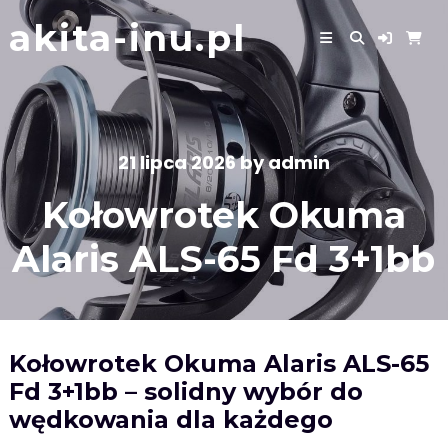
Skip
akita-inu.pl
to
content
21 lipca 2026
by
admin
Kołowrotek Okuma
Alaris ALS-65 Fd 3+1bb
Kołowrotek Okuma Alaris ALS-65
Fd 3+1bb – solidny wybór do
wędkowania dla każdego