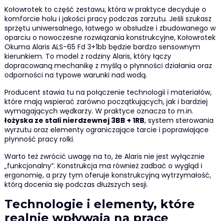
Kołowrotek to część zestawu, która w praktyce decyduje o
komforcie holu i jakości pracy podczas zarzutu. Jeśli szukasz
sprzętu uniwersalnego, łatwego w obsłudze i zbudowanego w
oparciu o nowoczesne rozwiązania konstrukcyjne, Kołowrotek
Okuma Alaris ALS-65 Fd 3+1bb będzie bardzo sensownym
kierunkiem. To model z rodziny Alaris, który łączy
dopracowaną mechanikę z myślą o płynności działania oraz
odporności na typowe warunki nad wodą.
Producent stawia tu na połączenie technologii i materiałów,
które mają wspierać zarówno początkujących, jak i bardziej
wymagających wędkarzy. W praktyce oznacza to m.in.
łożyska ze stali nierdzewnej 3BB + 1RB
, system sterowania
wyrzutu oraz elementy ograniczające tarcie i poprawiające
płynność pracy rolki.
Warto też zwrócić uwagę na to, że Alaris nie jest wyłącznie
„funkcjonalny”. Konstrukcja ma również zadbać o wygląd i
ergonomię, a przy tym oferuje konstrukcyjną wytrzymałość,
którą docenia się podczas dłuższych sesji.
Technologie i elementy, które
realnie wpływają na pracę