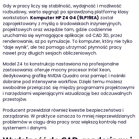
Gdy w pracy liczy się stabilność, wydajność i możliwość
rozbudowy, warto sięgnąć po sprawdzoną platformę klasy
workstation.
Komputer HP Z4 G4 (9LP19EA)
został
zaprojektowany z myślą o środowiskach inżynieryjnych,
projektowych oraz wszędzie tam, gdzie codziennie
uruchamia się wymagające aplikacje: od CAD 3D, przez
renderowanie, aż po symulacje. To komputer, który nie tylko
“daje wynik”, ale też pomaga utrzymać płynność pracy
nawet przy długich sesjach obliczeniowych.
Model Z4 to konstrukcja nastawiona na profesjonalne
zastosowania: oferuje mocny procesor Intel Xeon,
dedykowaną grafikę NVIDIA Quadro oraz pamięć i nośniki
dobrane pod intensywne workflow. Dzięki temu możesz
swobodnie przełączać się między programami projektowymi
i narzędziami wspierającymi wizualizację bez odczuwalnych
przestojów.
Producent przewidział również kwestie bezpieczeństwa i
zarządzania. W praktyce oznacza to mniej nieprzewidzianych
problemów w ciągu dnia pracy oraz większą kontrolę nad
systemem i danymi.