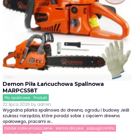
Demon Piła Łańcuchowa Spalinowa
MARPCS58T
Piły spalinowe
Produkt
22 lipca 2026
by
admin
Wygodna pilarka spalinowa do drewna, ogrodu i budowy Jeśli
szukasz narzędzia, które poradzi sobie z cięciem drewna
opałowego, pracami w…
border collie umaszczenie
karma dla psa
papuga nimfa
papużki nierozłączki