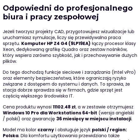
Odpowiedni do profesjonalnego
biura i pracy zespołowej
Jeżeli tworzysz projekty CAD, przygotowujesz wizualizacje lub
uruchamiasz symulacje, liczy się przewidywalna praca
sprzętu.
Komputer HP Z4 G4 (9LP19EA)
łączy procesor klasy
Xeon, dedykowaną grafikę Quadro oraz zestaw nośników,
który wspiera zarówno szybkość, jak i przechowywanie dużych
plików.
Do tego dochodzą funkcje sieciowe i zarządzania (Intel vPro)
oraz elementy bezpieczeństwa, które ograniczają ryzyko
związane z dostępem do systemu i danych. To sprawia, że
stacja dobrze sprawdza się w firmach, gdzie sprzęt jest
częścią większego środowiska IT.
Cena produktu wynosi
11102.48 zł
, a w zestawie otrzymujesz
Windows 10 Pro dla Workstations 64-bit
(wersja angielski
/ polski) oraz gwarancję
36 miesięcy w miejscu instalacji
.
Model ma kolor
czarny
i obsługuje język
polski / region:
Polska
. Dla komfortu użytkowania przewidziano także