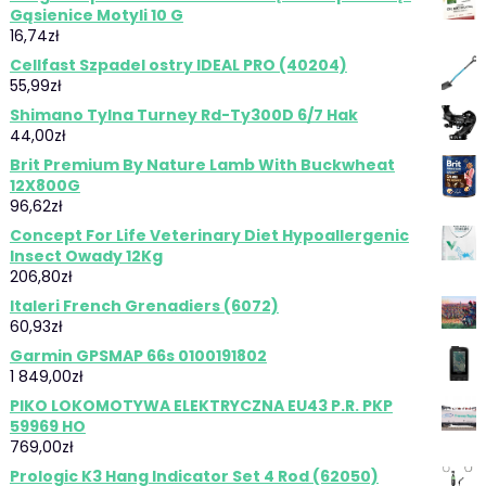
Gąsienice Motyli 10 G
16,74
zł
Cellfast Szpadel ostry IDEAL PRO (40204)
55,99
zł
Shimano Tylna Turney Rd-Ty300D 6/7 Hak
44,00
zł
Brit Premium By Nature Lamb With Buckwheat
12X800G
96,62
zł
Concept For Life Veterinary Diet Hypoallergenic
Insect Owady 12Kg
206,80
zł
Italeri French Grenadiers (6072)
60,93
zł
Garmin GPSMAP 66s 0100191802
1 849,00
zł
PIKO LOKOMOTYWA ELEKTRYCZNA EU43 P.R. PKP
59969 HO
769,00
zł
Prologic K3 Hang Indicator Set 4 Rod (62050)