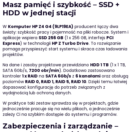
Masz pamięć i szybkość – SSD +
HDD w jednej stacji
W
Komputer HP Z4 G4 (9LP19EA)
producent łączy dwa
światy: szybkość pracy i pojemność na pliki robocze. System i
aplikacje wspiera
SSD 256 GB
(1 x 256 GB, interfejs
PCI
Express
) w technologii
HP Z Turbo Drive
. To rozwiązanie
pomaga przyspieszyć start systemu i skraca czas ładowania
projektów.
Na dane i zasoby projektowe przewidziano
HDD 1 TB
(1 x 1 TB,
SATA 6Gb/s,
7200 obr/min
). Dodatkowo zastosowano
kontroler
1 x RAID
na
SATA 6Gb/s
z
6 kanałami
oraz obsługą
poziomów
RAID 0, RAID 1, RAID 5, RAID 10
. Dzięki temu łatwiej
dopasować konfigurację do potrzeb związanych z
wydajnością lub ochroną danych.
W praktyce taki zestaw sprawdza się w projektach, gdzie
jednocześnie pracuje się na wielu plikach, a jednocześnie
zależy Ci na szybkim dostępie do systemu i programów.
Zabezpieczenia i zarządzanie –