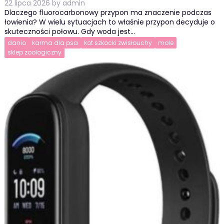
22 lipca 2026
by
admin
Dlaczego fluorocarbonowy przypon ma znaczenie podczas
łowienia? W wielu sytuacjach to właśnie przypon decyduje o
skuteczności połowu. Gdy woda jest…
danio
karma dla psa
kot szkocki zwisłouchy
mole
sklep zoologiczny