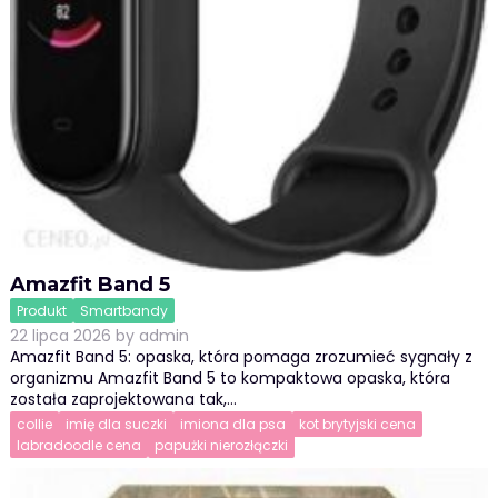
Amazfit Band 5
Produkt
Smartbandy
22 lipca 2026
by
admin
Amazfit Band 5: opaska, która pomaga zrozumieć sygnały z
organizmu Amazfit Band 5 to kompaktowa opaska, która
została zaprojektowana tak,…
collie
imię dla suczki
imiona dla psa
kot brytyjski cena
labradoodle cena
papużki nierozłączki