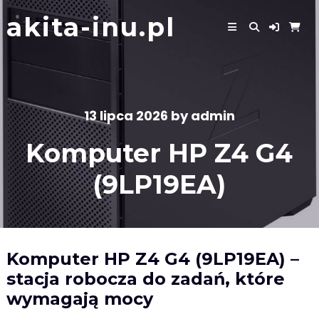
Skip
akita-inu.pl
to
content
13 lipca 2026
by
admin
Komputer HP Z4 G4
(9LP19EA)
Komputer HP Z4 G4 (9LP19EA) –
stacja robocza do zadań, które
wymagają mocy