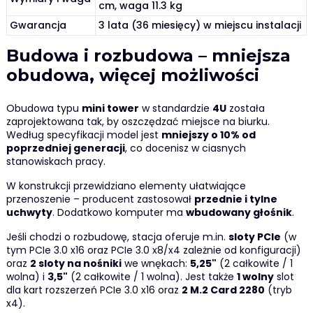
cm, waga 11.3 kg
Gwarancja
3 lata (36 miesięcy) w miejscu instalacji
Budowa i rozbudowa – mniejsza
obudowa, więcej możliwości
Obudowa typu
mini tower
w standardzie
4U
została
zaprojektowana tak, by oszczędzać miejsce na biurku.
Według specyfikacji model jest
mniejszy o 10% od
poprzedniej generacji
, co docenisz w ciasnych
stanowiskach pracy.
W konstrukcji przewidziano elementy ułatwiające
przenoszenie – producent zastosował
przednie i tylne
uchwyty
. Dodatkowo komputer ma
wbudowany głośnik
.
Jeśli chodzi o rozbudowę, stacja oferuje m.in.
sloty PCIe
(w
tym PCIe 3.0 x16 oraz PCIe 3.0 x8/x4 zależnie od konfiguracji)
oraz
2 sloty na nośniki
we wnękach:
5,25"
(2 całkowite / 1
wolna) i
3,5"
(2 całkowite / 1 wolna). Jest także
1 wolny
slot
dla kart rozszerzeń PCIe 3.0 x16 oraz
2 M.2 Card 2280
(tryb
x4).