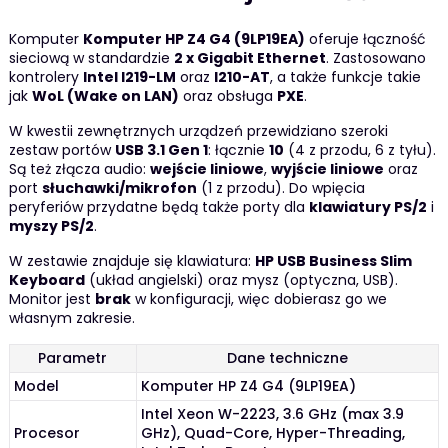
Komputer
Komputer HP Z4 G4 (9LP19EA)
oferuje łączność
sieciową w standardzie
2 x Gigabit Ethernet
. Zastosowano
kontrolery
Intel I219-LM
oraz
I210-AT
, a także funkcje takie
jak
WoL (Wake on LAN)
oraz obsługa
PXE
.
W kwestii zewnętrznych urządzeń przewidziano szeroki
zestaw portów
USB 3.1 Gen 1
: łącznie
10
(4 z przodu, 6 z tyłu).
Są też złącza audio:
wejście liniowe
,
wyjście liniowe
oraz
port
słuchawki/mikrofon
(1 z przodu). Do wpięcia
peryferiów przydatne będą także porty dla
klawiatury PS/2
i
myszy PS/2
.
W zestawie znajduje się klawiatura:
HP USB Business Slim
Keyboard
(układ angielski) oraz mysz (optyczna, USB).
Monitor jest
brak
w konfiguracji, więc dobierasz go we
własnym zakresie.
Parametr
Dane techniczne
Model
Komputer HP Z4 G4 (9LP19EA)
Intel Xeon W-2223, 3.6 GHz (max 3.9
Procesor
GHz), Quad-Core, Hyper-Threading,