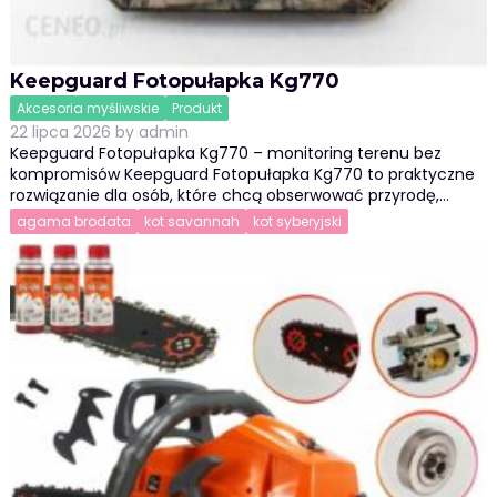
Keepguard Fotopułapka Kg770
Akcesoria myśliwskie
Produkt
22 lipca 2026
by
admin
Keepguard Fotopułapka Kg770 – monitoring terenu bez
kompromisów Keepguard Fotopułapka Kg770 to praktyczne
rozwiązanie dla osób, które chcą obserwować przyrodę,…
agama brodata
kot savannah
kot syberyjski