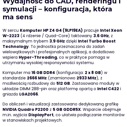
Wydajność do CAD, renderingu i
symulacji – konfiguracja, która
ma sens
W sercu
Komputer HP Z4 G4 (9LP19EA)
pracuje
Intel Xeon
W-2223
(4 rdzenie / Quad-Core) taktowany
3.6 GHz
, z
maksymalnym trybem
3.9 GHz
dzięki
Intel Turbo Boost
Technology
. To jednostka przeznaczona do zadań
wielowątkowych i profesjonalnych aplikacji, a dodatkowo
wspiera
Hyper-Threading
, co w praktyce pomaga w
utrzymaniu wysokiej responsywności systemu.
Komputer ma
16 GB DDR4
(konfiguracja:
2 x 8 GB
) w
standardzie
2666 MHz
(znamionowo
2933 MHz
), z
możliwością rozbudowy do
512 GB
. Zastosowano moduły w
układzie DIMM 288-pin oraz platformę opartą o
Intel C422
i
gniazdo
LGA2066
.
Do obliczeń i wizualizacji zastosowano dedykowaną grafikę
NVIDIA Quadro P2200
z
5 GB GDDR5X
. Wsparcie obejmuje
m.in. wyjścia
DisplayPort
, co ułatwia podłączanie monitorów
w stanowiskach projektowych.