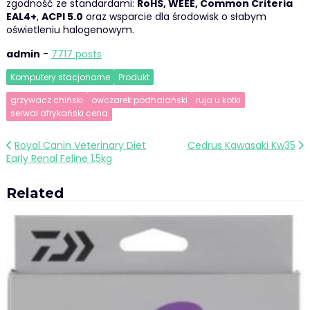
zgodność ze standardami:
RoHS, WEEE, Common Criteria
EAL4+
,
ACPI 5.0
oraz wsparcie dla środowisk o słabym
oświetleniu halogenowym.
admin
-
7717 posts
Komputery stacjonarne
Produkt
grzywacz chiński
owczarek podhalański
ruja u kotki
serwal afrykański cena
Nawigacja
Royal Canin Veterinary Diet
Cedrus Kawasaki Kw35
Early Renal Feline 1,5kg
wpisu
Related