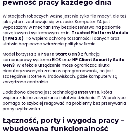
pewność pracy każdego dnia
W stacjach roboczych ważne jest nie tylko “ile mocy”, ale też
jak system zachowuje się w czasie. Komputer Z4 jest
wyposażony w mechanizmy bezpieczeństwa na poziomie
sprzętowym i systemowym, m.in.
Trusted Platform Module
(TPM 2.0)
. To wspiera ochronę tożsamości i danych oraz
ułatwia bezpieczne wdrażanie polityk w firmie.
Model korzysta z
HP Sure Start Gen3
z funkcją
samonaprawy systemu BIOS oraz
HP Client Security Suite
Gen3
. W efekcie urządzenie może ograniczać skutki
nieautoryzowanych zmian w oprogramowaniu, co jest
szczególnie istotne w środowiskach, gdzie komputery są
zarządzane centralnie.
Dodatkowo obecna jest technologia
Intel vPro
, która
wspiera zdalne zarządzanie i ułatwia działania IT. W praktyce
pomaga to szybciej reagować na problemy bez przerywania
pracy użytkownika.
Łączność, porty i wygoda pracy –
wbudowana funkcjonalność