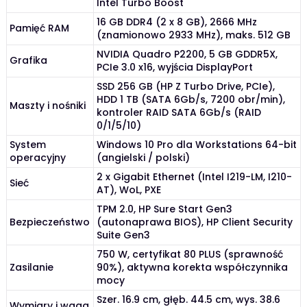
Intel Turbo Boost
16 GB DDR4 (2 x 8 GB), 2666 MHz
Pamięć RAM
(znamionowo 2933 MHz), maks. 512 GB
NVIDIA Quadro P2200, 5 GB GDDR5X,
Grafika
PCIe 3.0 x16, wyjścia DisplayPort
SSD 256 GB (HP Z Turbo Drive, PCIe),
HDD 1 TB (SATA 6Gb/s, 7200 obr/min),
Maszty i nośniki
kontroler RAID SATA 6Gb/s (RAID
0/1/5/10)
System
Windows 10 Pro dla Workstations 64-bit
operacyjny
(angielski / polski)
2 x Gigabit Ethernet (Intel I219-LM, I210-
Sieć
AT), WoL, PXE
TPM 2.0, HP Sure Start Gen3
Bezpieczeństwo
(autonaprawa BIOS), HP Client Security
Suite Gen3
750 W, certyfikat 80 PLUS (sprawność
Zasilanie
90%), aktywna korekta współczynnika
mocy
Szer. 16.9 cm, głęb. 44.5 cm, wys. 38.6
Wymiary i waga