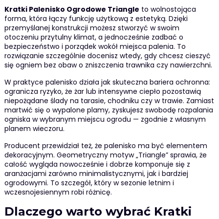
Kratki Palenisko Ogrodowe Triangle
to wolnostojąca
forma, która łączy funkcję użytkową z estetyką. Dzięki
przemyślanej konstrukcji możesz stworzyć w swoim
otoczeniu przytulny klimat, a jednocześnie zadbać o
bezpieczeństwo i porządek wokół miejsca palenia. To
rozwiązanie szczególnie docenisz wtedy, gdy chcesz cieszyć
się ogniem bez obaw o zniszczenia trawnika czy nawierzchni.
W praktyce palenisko działa jak skuteczna bariera ochronna:
ogranicza ryzyko, że żar lub intensywne ciepło pozostawią
niepożądane ślady na tarasie, chodniku czy w trawie. Zamiast
martwić się o wypalone plamy, zyskujesz swobodę rozpalania
ogniska w wybranym miejscu ogrodu — zgodnie z własnym
planem wieczoru.
Producent przewidział też, że palenisko ma być elementem
dekoracyjnym. Geometryczny motyw „Triangle” sprawia, że
całość wygląda nowocześnie i dobrze komponuje się z
aranżacjami zarówno minimalistycznymi, jak i bardziej
ogrodowymi. To szczegół, który w sezonie letnim i
wczesnojesiennym robi różnicę.
Dlaczego warto wybrać Kratki