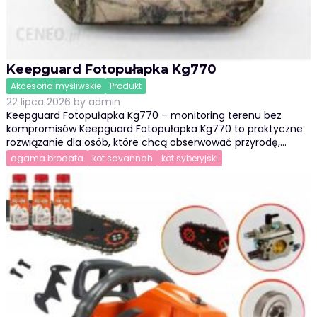
Keepguard Fotopułapka Kg770
Akcesoria myśliwskie
Produkt
22 lipca 2026
by
admin
Keepguard Fotopułapka Kg770 – monitoring terenu bez
kompromisów Keepguard Fotopułapka Kg770 to praktyczne
rozwiązanie dla osób, które chcą obserwować przyrodę,…
agama brodata
kot savannah
kot syberyjski