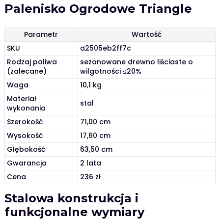
Palenisko Ogrodowe Triangle
Parametr
Wartość
SKU
a2505eb2ff7c
Rodzaj paliwa
sezonowane drewno liściaste o
(zalecane)
wilgotności ≤20%
Waga
10,1 kg
Materiał
stal
wykonania
Szerokość
71,00 cm
Wysokość
17,60 cm
Głębokość
63,50 cm
Gwarancja
2 lata
Cena
236 zł
Stalowa konstrukcja i
funkcjonalne wymiary