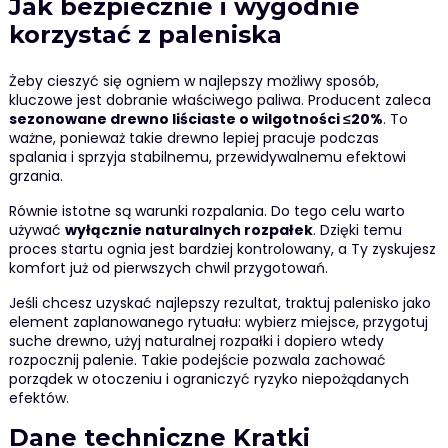
Jak bezpiecznie i wygodnie
korzystać z paleniska
Żeby cieszyć się ogniem w najlepszy możliwy sposób,
kluczowe jest dobranie właściwego paliwa. Producent zaleca
sezonowane drewno liściaste o wilgotności ≤20%
. To
ważne, ponieważ takie drewno lepiej pracuje podczas
spalania i sprzyja stabilnemu, przewidywalnemu efektowi
grzania.
Równie istotne są warunki rozpalania. Do tego celu warto
używać
wyłącznie naturalnych rozpałek
. Dzięki temu
proces startu ognia jest bardziej kontrolowany, a Ty zyskujesz
komfort już od pierwszych chwil przygotowań.
Jeśli chcesz uzyskać najlepszy rezultat, traktuj palenisko jako
element zaplanowanego rytuału: wybierz miejsce, przygotuj
suche drewno, użyj naturalnej rozpałki i dopiero wtedy
rozpocznij palenie. Takie podejście pozwala zachować
porządek w otoczeniu i ograniczyć ryzyko niepożądanych
efektów.
Dane techniczne Kratki