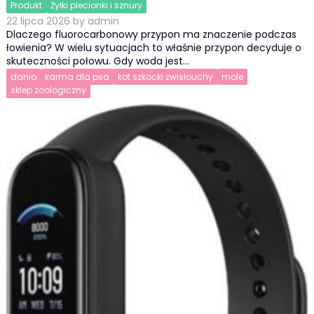
Produkt
Żyłki plecionki i sznury
22 lipca 2026
by
admin
Dlaczego fluorocarbonowy przypon ma znaczenie podczas
łowienia? W wielu sytuacjach to właśnie przypon decyduje o
skuteczności połowu. Gdy woda jest…
danio
karma dla psa
kot szkocki zwisłouchy
mole
sklep zoologiczny