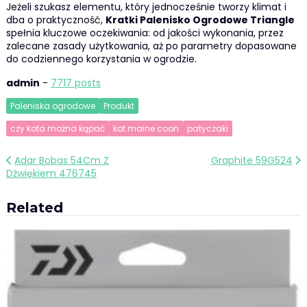
Jeżeli szukasz elementu, który jednocześnie tworzy klimat i
dba o praktyczność,
Kratki Palenisko Ogrodowe Triangle
spełnia kluczowe oczekiwania: od jakości wykonania, przez
zalecane zasady użytkowania, aż po parametry dopasowane
do codziennego korzystania w ogrodzie.
admin
-
7717 posts
Paleniska ogrodowe
Produkt
czy kota można kąpać
kot maine coon
patyczaki
Nawigacja
Adar Bobas 54Cm Z
Graphite 59G524
Dźwiękiem 476745
wpisu
Related