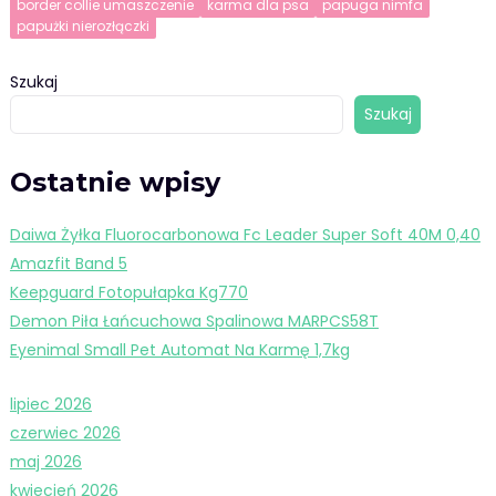
border collie umaszczenie
karma dla psa
papuga nimfa
papużki nierozłączki
Szukaj
Szukaj
Ostatnie wpisy
Daiwa Żyłka Fluorocarbonowa Fc Leader Super Soft 40M 0,40
Amazfit Band 5
Keepguard Fotopułapka Kg770
Demon Piła Łańcuchowa Spalinowa MARPCS58T
Eyenimal Small Pet Automat Na Karmę 1,7kg
lipiec 2026
czerwiec 2026
maj 2026
kwiecień 2026