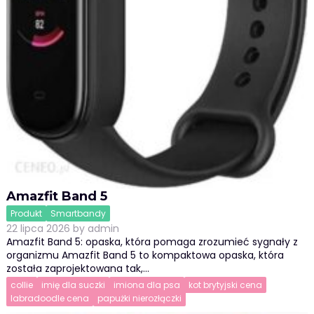
Amazfit Band 5
Produkt
Smartbandy
22 lipca 2026
by
admin
Amazfit Band 5: opaska, która pomaga zrozumieć sygnały z
organizmu Amazfit Band 5 to kompaktowa opaska, która
została zaprojektowana tak,…
collie
imię dla suczki
imiona dla psa
kot brytyjski cena
labradoodle cena
papużki nierozłączki