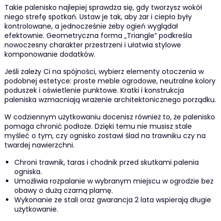
Takie palenisko najlepiej sprawdza się, gdy tworzysz wokół
niego strefę spotkań. Ustaw je tak, aby żar i ciepło były
kontrolowane, a jednocześnie żeby ogień wyglądał
efektownie. Geometryczna forma „Triangle” podkreśla
nowoczesny charakter przestrzeni i ułatwia stylowe
komponowanie dodatków.
Jeśli zależy Ci na spójności, wybierz elementy otoczenia w
podobnej estetyce: proste meble ogrodowe, neutralne kolory
poduszek i oświetlenie punktowe. Kratki i konstrukcja
paleniska wzmacniają wrażenie architektonicznego porządku.
W codziennym użytkowaniu docenisz również to, że palenisko
pomaga chronić podłoże. Dzięki temu nie musisz stale
myśleć o tym, czy ognisko zostawi ślad na trawniku czy na
twardej nawierzchni.
Chroni trawnik, taras i chodnik przed skutkami palenia
ogniska.
Umożliwia rozpalanie w wybranym miejscu w ogrodzie bez
obawy o dużą czarną plamę.
Wykonanie ze stali oraz gwarancja 2 lata wspierają długie
użytkowanie.