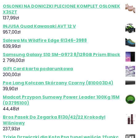
OSŁONKI NA DONICZKI PLECIONE KOMPLET OSŁONEK
X3SZT
137,99
zł
INJUSA Quad Kawasaki AVT 12 V
957,00
zł
Salewa Ms Wildfire Edge 61346-3988
639,99
zł
Samsung Galaxy S10 SM-G973 8/128GB Prism Black
2 799,00
zł
Gift Card karta podarunkowa
200,00
zł
Poe Lang Kołczan Skórzany Czarny (B10003D4)
39,90
zł
Madcat Przypon Sumowy Power Leader 100Kg 15M
(D3795100)
44,48
zł
Bros Pasek Do Zegarka 8130/42/22 Krokodyl
Wiśniowy
237,93
zł
Trixie Drzwiczki dla Kota Psa tunel wejście 2funkc