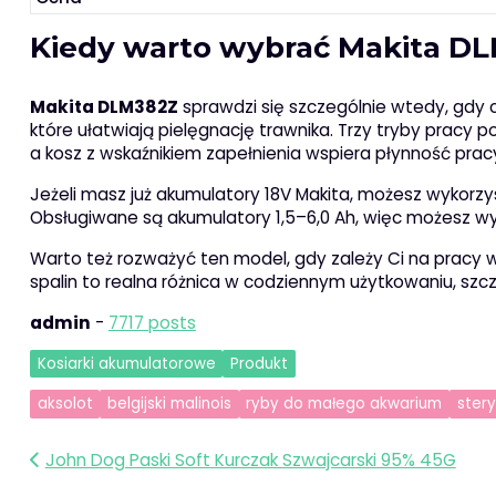
Kiedy warto wybrać Makita D
Makita DLM382Z
sprawdzi się szczególnie wtedy, gdy 
które ułatwiają pielęgnację trawnika. Trzy tryby pracy
a kosz z wskaźnikiem zapełnienia wspiera płynność prac
Jeżeli masz już akumulatory 18V Makita, możesz wykor
Obsługiwane są akumulatory 1,5–6,0 Ah, więc możesz 
Warto też rozważyć ten model, gdy zależy Ci na pracy w
spalin to realna różnica w codziennym użytkowaniu, szc
admin
-
7717 posts
Kosiarki akumulatorowe
Produkt
aksolot
belgijski malinois
ryby do małego akwarium
stery
Nawigacja
John Dog Paski Soft Kurczak Szwajcarski 95% 45G