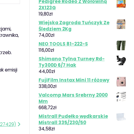
Pedigree Rodeo Z Wołowiną
2X123G
19,80
zł
Wiejska Zagroda Tuńczyk Ze
jami,
Śledziem 2Kg
trawnika,
74,00
zł
NEO TOOLS 81-222-S
116,00
zł
trzeb.
Shimano Tylna Turney Rd-
Ty300D 6/7 Hak
k emisji
44,00
zł
FujiFilm Instax Mini 11 różowy
338,00
zł
Valcomp Mars Srebrny 2000
Mm
668,72
zł
Mistrall Pudełko wędkarskie
Mistrall 335/230/50
127429)
34,58
zł