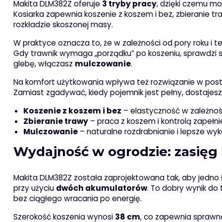
Makita DLM382Z oferuje
3 tryby pracy
, dzięki czemu m
Kosiarka zapewnia koszenie z koszem i bez, zbieranie 
rozkładzie skoszonej masy.
W praktyce oznacza to, że w zależności od pory roku i 
Gdy trawnik wymaga „porządku” po koszeniu, sprawdzi 
glebę, włączasz
mulczowanie
.
Na komfort użytkowania wpływa też rozwiązanie w pos
Zamiast zgadywać, kiedy pojemnik jest pełny, dostajesz
Koszenie z koszem i bez
– elastyczność w zależnoś
Zbieranie trawy
– praca z koszem i kontrolą zapełni
Mulczowanie
– naturalne rozdrabnianie i lepsze wy
Wydajność w ogrodzie: zasięg 
Makita DLM382Z została zaprojektowana tak, aby jedno
przy użyciu
dwóch akumulatorów
. To dobry wynik do
bez ciągłego wracania po energię.
Szerokość koszenia wynosi
38 cm
, co zapewnia sprawn