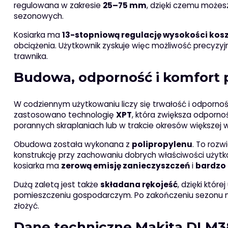
regulowana w zakresie
25–75 mm
, dzięki czemu możes
sezonowych.
Kosiarka ma
13-stopniową regulację wysokości kos
obciążenia. Użytkownik zyskuje więc możliwość precyzy
trawnika.
Budowa, odporność i komfort
W codziennym użytkowaniu liczy się trwałość i odporno
zastosowano technologię
XPT
, która zwiększa odporn
porannych skraplaniach lub w trakcie okresów większej w
Obudowa została wykonana z
polipropylenu
. To roz
konstrukcję przy zachowaniu dobrych właściwości użyt
kosiarka ma
zerową emisję zanieczyszczeń
i
bardzo 
Dużą zaletą jest także
składana rękojeść
, dzięki któr
pomieszczeniu gospodarczym. Po zakończeniu sezonu ni
złożyć.
Dane techniczne Makita DLM