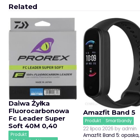
wpisu
Related
Daiwa Żyłka
Fluorocarbonowa
Amazfit Band 5
Fc Leader Super
Produkt
Smartbandy
Soft 40M 0,40
22 lipca 2026
by
admin
Produkt
Amazfit Band 5: opaska,