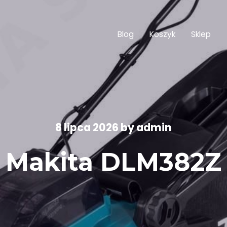
Blog
Koszyk
Sklep
8 lipca 2026
by
admin
Makita DLM382Z