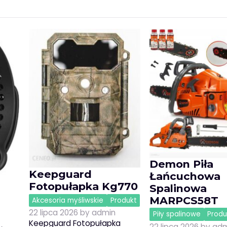
Demon Piła
Keepguard
Łańcuchowa
Fotopułapka Kg770
Spalinowa
MARPCS58T
Akcesoria myśliwskie
Produkt
22 lipca 2026
by
admin
Piły spalinowe
Produ
Keepguard Fotopułapka
22 lipca 2026
by
adm