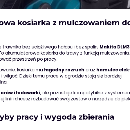
owa kosiarka z mulczowaniem d
trawnika bez uciążliwego hałasu i bez spalin,
Makita DLM
 akumulatorowa kosiarka do trawy z funkcją mulczowania,
ować przestrzeń po pracy.
kowanie: kosiarka ma
łagodny rozruch
oraz
hamulec elek
 wilgoć. Dzięki temu prace w ogrodzie stają się bardziej
lna.
orów i ładowarki
, ale pozostaje kompatybilne z systeme
tej linii i chcesz rozbudować swój zestaw o narzędzie do piel
yby pracy i wygoda zbierania