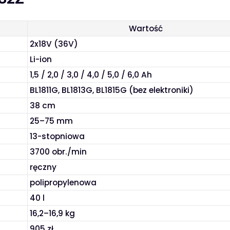
Wartość
2x18V (36V)
Li-ion
1,5 / 2,0 / 3,0 / 4,0 / 5,0 / 6,0 Ah
BL1811G, BL1813G, BL1815G (bez elektroniki)
38 cm
25–75 mm
13-stopniowa
3700 obr./min
ręczny
polipropylenowa
40 l
16,2–16,9 kg
905 zł