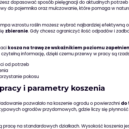
ożesz dopasować sposób pielęgnacji do aktualnych potrzeb
trawy do pojemnika oraz mulczowanie, które pomaga w natu
tempa wzrostu roślin możesz wybrać najbardziej efektywną o
się
zbieranie
. Gdy chcesz ograniczyć ilość odpadów i zadb
taci
kosza na trawę ze wskaźnikiem poziomu zapełnien
 czytelną informację, dzięki czemu przerwy w pracy są rzad
ci od potrzeb
enia
korzystanie pokosu
pracy i parametry koszenia
 ładowanie pozwalało na koszenie ogrodu o powierzchni
do 
 typowych ogrodów przydomowych, gdzie liczy się płynność
ą pracę na standardowych działkach. Wysokość koszenia je