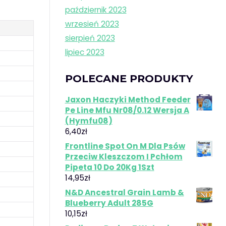
październik 2023
wrzesień 2023
sierpień 2023
lipiec 2023
POLECANE PRODUKTY
Jaxon Haczyki Method Feeder
Pe Line Mfu Nr08/0.12 Wersja A
(Hymfu08)
6,40
zł
Frontline Spot On M Dla Psów
Przeciw Kleszczom I Pchłom
Pipeta 10 Do 20Kg 1Szt
14,95
zł
N&D Ancestral Grain Lamb &
Blueberry Adult 285G
10,15
zł