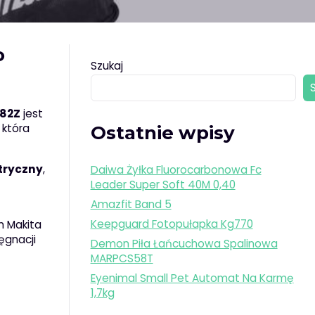
o
Szukaj
382Z
jest
 która
Ostatnie wpisy
tryczny
,
Daiwa Żyłka Fluorocarbonowa Fc
Leader Super Soft 40M 0,40
Amazfit Band 5
Keepguard Fotopułapka Kg770
m Makita
ęgnacji
Demon Piła Łańcuchowa Spalinowa
MARPCS58T
Eyenimal Small Pet Automat Na Karmę
1,7kg