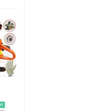
kt
in