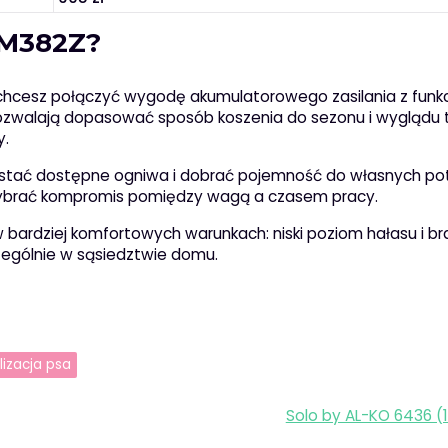
LM382Z?
chcesz połączyć wygodę akumulatorowego zasilania z funkc
 pozwalają dopasować sposób koszenia do sezonu i wyglądu 
y.
zystać dostępne ogniwa i dobrać pojemność do własnych po
wybrać kompromis pomiędzy wagą a czasem pracy.
 bardziej komfortowych warunkach: niski poziom hałasu i bra
zególnie w sąsiedztwie domu.
lizacja psa
Solo by AL-KO 6436 (