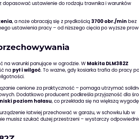
z dopasować ustawienie do rodzaju trawnika i warunków
zenia
, a noże obracają się z prędkością
3700 obr./min
bez
jnego ustawienia pracy – od niższego cięcia po wyższe pro
 przechowywania
ść na warunki panujące w ogrodzie. W
Makita DLM382Z
ość na
pył i wilgoć
. To ważne, gdy kosiarka trafia do pracy p
ilgotności.
wiązanie cenione za praktyczność – pomaga utrzymać solidn
kowych. Dodatkowo producent podkreśla przyjazność dla śr
niski poziom hałasu
, co przekłada się na większą wygodę
ej urządzenie łatwiej przechować w garażu, w schowku lub w
e musisz szukać dużej przestrzeni – wystarczy odpowiednio
382Z