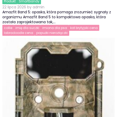
Produkt
Smartbandy
22 lipca 2026
by
admin
Amazfit Band 5: opaska, która pomaga zrozumieć sygnały z
organizmu Amazfit Band 5 to kompaktowa opaska, która
została zaprojektowana tak,…
collie
imię dla suczki
imiona dla psa
kot brytyjski cena
labradoodle cena
papużki nierozłączki