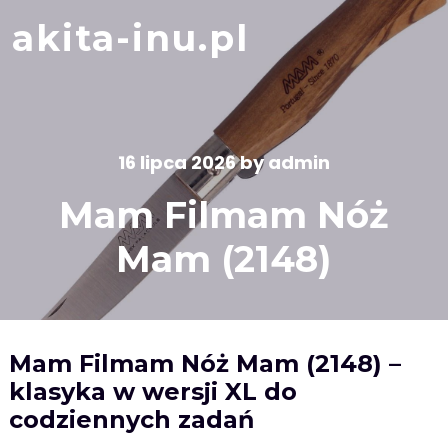
Skip
akita-inu.pl
to
content
16 lipca 2026
by
admin
Mam Filmam Nóż
Mam (2148)
Mam Filmam Nóż Mam (2148) –
klasyka w wersji XL do
codziennych zadań