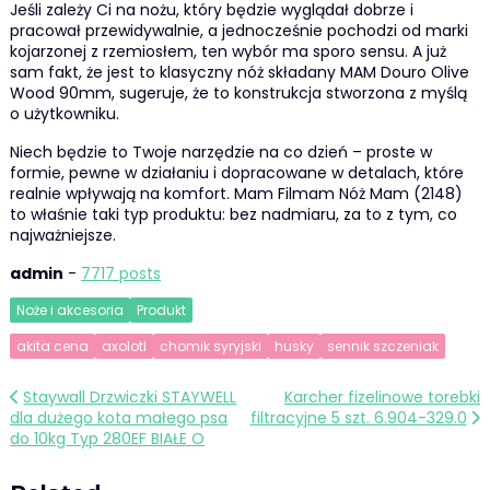
Jeśli zależy Ci na nożu, który będzie wyglądał dobrze i
pracował przewidywalnie, a jednocześnie pochodzi od marki
kojarzonej z rzemiosłem, ten wybór ma sporo sensu. A już
sam fakt, że jest to klasyczny nóż składany MAM Douro Olive
Wood 90mm, sugeruje, że to konstrukcja stworzona z myślą
o użytkowniku.
Niech będzie to Twoje narzędzie na co dzień – proste w
formie, pewne w działaniu i dopracowane w detalach, które
realnie wpływają na komfort. Mam Filmam Nóż Mam (2148)
to właśnie taki typ produktu: bez nadmiaru, za to z tym, co
najważniejsze.
admin
-
7717 posts
Noże i akcesoria
Produkt
akita cena
axolotl
chomik syryjski
husky
sennik szczeniak
Nawigacja
Staywall Drzwiczki STAYWELL
Karcher fizelinowe torebki
dla dużego kota małego psa
filtracyjne 5 szt. 6.904-329.0
wpisu
do 10kg Typ 280EF BIAŁE O