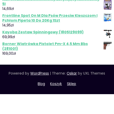
5l
14,69
zł
Frontline Spot On M Dla Psów Przeciw Kleszczom I
Pchłom Pipeta 10 Do 20Kg 1Szt
14,95
zł
Kayoba Zestaw Spinningowy (1805129099)
69,99
zł
Borner Wiatrówka Pistolet Pm-X 4,5 Mm Bbs
(281001)
169,00
zł
Powered by
WordPress
|
Theme:
Oskar
by UXL Themes
Blog
Koszyk
Sklep