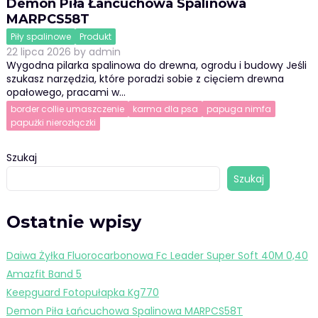
Demon Piła Łańcuchowa Spalinowa
MARPCS58T
Piły spalinowe
Produkt
22 lipca 2026
by
admin
Wygodna pilarka spalinowa do drewna, ogrodu i budowy Jeśli
szukasz narzędzia, które poradzi sobie z cięciem drewna
opałowego, pracami w…
border collie umaszczenie
karma dla psa
papuga nimfa
papużki nierozłączki
Szukaj
Szukaj
Ostatnie wpisy
Daiwa Żyłka Fluorocarbonowa Fc Leader Super Soft 40M 0,40
Amazfit Band 5
Keepguard Fotopułapka Kg770
Demon Piła Łańcuchowa Spalinowa MARPCS58T