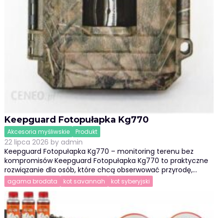
Keepguard Fotopułapka Kg770
Akcesoria myśliwskie
Produkt
22 lipca 2026
by
admin
Keepguard Fotopułapka Kg770 – monitoring terenu bez
kompromisów Keepguard Fotopułapka Kg770 to praktyczne
rozwiązanie dla osób, które chcą obserwować przyrodę,…
agama brodata
kot savannah
kot syberyjski