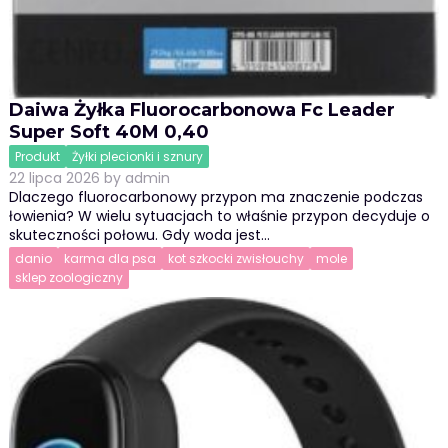
Daiwa Żyłka Fluorocarbonowa Fc Leader
Super Soft 40M 0,40
Produkt
Żyłki plecionki i sznury
22 lipca 2026
by
admin
Dlaczego fluorocarbonowy przypon ma znaczenie podczas
łowienia? W wielu sytuacjach to właśnie przypon decyduje o
skuteczności połowu. Gdy woda jest…
danio
karma dla psa
kot szkocki zwisłouchy
mole
sklep zoologiczny