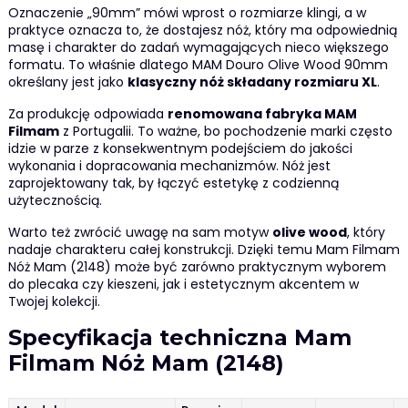
Oznaczenie „90mm” mówi wprost o rozmiarze klingi, a w
praktyce oznacza to, że dostajesz nóż, który ma odpowiednią
masę i charakter do zadań wymagających nieco większego
formatu. To właśnie dlatego MAM Douro Olive Wood 90mm
określany jest jako
klasyczny nóż składany rozmiaru XL
.
Za produkcję odpowiada
renomowana fabryka MAM
Filmam
z Portugalii. To ważne, bo pochodzenie marki często
idzie w parze z konsekwentnym podejściem do jakości
wykonania i dopracowania mechanizmów. Nóż jest
zaprojektowany tak, by łączyć estetykę z codzienną
użytecznością.
Warto też zwrócić uwagę na sam motyw
olive wood
, który
nadaje charakteru całej konstrukcji. Dzięki temu Mam Filmam
Nóż Mam (2148) może być zarówno praktycznym wyborem
do plecaka czy kieszeni, jak i estetycznym akcentem w
Twojej kolekcji.
Specyfikacja techniczna Mam
Filmam Nóż Mam (2148)