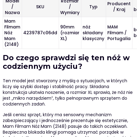
Model
Rozmiar
Producent
/
SKU
/
Typ
/ Kraj
b
Nazwa
Wymiary
Mam
Filmam
90mm
nóż
MAM
b
Nóż
4239787c06dd
(rozmiar
składany
Filmam /
b
Mam
XL)
klasyczny
Portugalia
(2148)
Do czego sprawdzi się ten nóż w
codziennym użyciu?
Ten model jest stworzony z myślą o sytuacjach, w których
liczy się szybki dostęp i stabilność pracy. Składana
konstrukcja ułatwia noszenie, a rozmiar XL sprawia, że nóż nie
jest „mikro narzędziem”, tylko pełnoprawnym sprzętem do
codziennych zadań.
Jeśli cenisz sprzęt, który ma sensowny mechanizm
zabezpieczający i jednocześnie prezentuje się estetycznie,
Mam Filmam Nóż Mam (2148) pasuje do takich oczekiwań.
Bezpieczna blokada klingi pomaga utrzymać porządek w