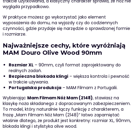
trakcie użytkowania, a klasyczny charakter sprawia, że nóż nie
wygląda przypadkowo.
W praktyce możesz go wykorzystać jako element
wyposażenia do domu, na wyjazdy czy do codziennych
czynności, gdzie przydaje się narzędzie o sprawdzonej formie
i rozmiarze.
Najważniejsze cechy, które wyróżniają
MAM Douro Olive Wood 90mm
Rozmiar XL
– 90mm, czyli format zaprojektowany do
realnych zadań.
Bezpieczna blokada klingi
– większa kontrola i pewność
w trakcie używania.
Portugalska produkcja
– MAM Filmam z Portugalii.
Wybierając
Mam Filmam Nóż Mam (2148)
, stawiasz na
klasykę noża składanego z dopracowanym zabezpieczeniem.
To model, który naturalnie łączy funkcję z charakterem, a
frazę „Mam Filmam Nóż Mam (2148)” łatwo zapamiętać
właśnie dlatego, że produkt jest konkretny: rozmiar XL, 90mm,
blokada klingi i stylistyka olive wood.