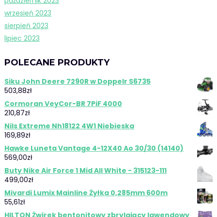
październik 2023
wrzesień 2023
sierpień 2023
lipiec 2023
POLECANE PRODUKTY
Siku John Deere 7290R w Doppelr S6735
503,88
zł
Cormoran VeyCor-BR 7PiF 4000
210,87
zł
Nils Extreme Nh18122 4W1 Niebieska
169,89
zł
Hawke Luneta Vantage 4-12X40 Ao 30/30 (14140)
569,00
zł
Buty Nike Air Force 1 Mid All White - 315123-111
499,00
zł
Mivardi Lumix Mainline Żyłka 0,285mm 600m
55,61
zł
HILTON Żwirek bentonitowy zbrylający lawendowy