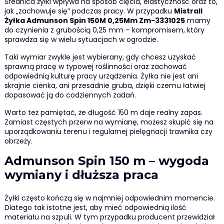
Średnica żyłki wpływa na sposób cięcia, elastyczność oraz to,
jak „zachowuje się” podczas pracy. W przypadku
Mistrall
Żyłka Admunson Spin 150M 0,25Mm Zm-3331025
mamy
do czynienia z grubością 0,25 mm – kompromisem, który
sprawdza się w wielu sytuacjach w ogrodzie.
Taki wymiar zwykle jest wybierany, gdy chcesz uzyskać
sprawną pracę w typowej roślinności oraz zachować
odpowiednią kulturę pracy urządzenia. Żyłka nie jest ani
skrajnie cienka, ani przesadnie gruba, dzięki czemu łatwiej
dopasować ją do codziennych zadań.
Warto też pamiętać, że długość 150 m daje realny zapas.
Zamiast częstych przerw na wymianę, możesz skupić się na
uporządkowaniu terenu i regularnej pielęgnacji trawnika czy
obrzeży.
Admunson Spin 150 m – wygoda
wymiany i dłuższa praca
Żyłki często kończą się w najmniej odpowiednim momencie.
Dlatego tak istotne jest, aby mieć odpowiednią ilość
materiału na szpuli. W tym przypadku producent przewidział