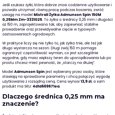
Jeśli szukasz żyłki, która dobrze znosi codzienne użytkowanie i
pozwala utrzymać równą pracę podczas koszenia, zwróć
uwagę na model
Mistrall Żyłka Admunson Spin 150M
0,25Mm Zm-3331025
. To żyłka o średnicy 0,25 mm i długości
aż 150 m, zaprojektowana tak, aby zapewniać stabilne
prowadzenie oraz przewidywalne cięcie w typowych
zastosowaniach ogrodowych.
W praktyce liczy się nie tylko to, jak żyłka tnie, ale też jak
długo wystarcza na sezon. Długi zwój 150 m pomaga
ograniczyć częstotliwość wymian, co jest szczególnie
wygodne, gdy masz większy teren do uporządkowania lub po
prostu chcesz mieć pewność, że „starczy na dłużej”.
Model
Admunson Spin
jest wybierany przez osoby, które
stawiają na sprawdzone parametry i chcą połączyć wygodę
użytkowania z rozsądną ceną. Cena wynosi
13,9 zł
, a sam
produkt ma SKU:
4d1d669671ea
.
Dlaczego średnica 0,25 mm ma
znaczenie?