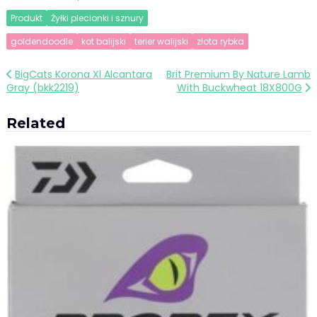
Produkt
Żyłki plecionki i sznury
goldendoodle
kot balijski
terier walijski
złota rybka
Nawigacja
BigCats Korona Xl Alcantara
Brit Premium By Nature Lamb
Gray (bkk2219)
With Buckwheat 18X800G
wpisu
Related