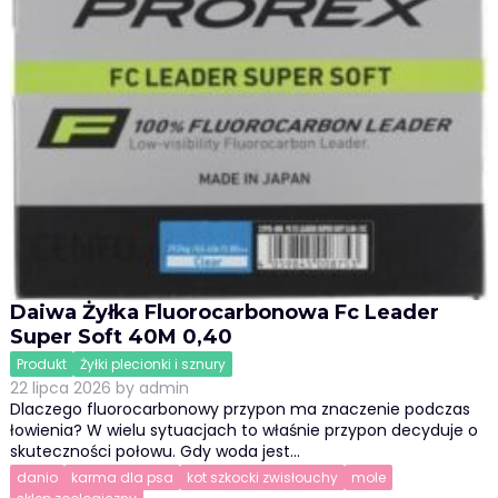
Daiwa Żyłka Fluorocarbonowa Fc Leader
Super Soft 40M 0,40
Produkt
Żyłki plecionki i sznury
22 lipca 2026
by
admin
Dlaczego fluorocarbonowy przypon ma znaczenie podczas
łowienia? W wielu sytuacjach to właśnie przypon decyduje o
skuteczności połowu. Gdy woda jest…
danio
karma dla psa
kot szkocki zwisłouchy
mole