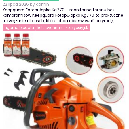
22 lipca 2026
by
admin
Keepguard Fotopułapka Kg770 – monitoring terenu bez
kompromisów Keepguard Fotopułapka Kg770 to praktyczne
rozwiązanie dla osób, które chcą obserwować przyrodę,…
agama brodata
kot savannah
kot syberyjski