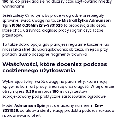
150 m
, co przekłada się na dłuższy czas użytkowania między
wymianami.
Jeżeli zależy Ci na tym, by prace w ogrodzie przebiegały
sprawnie, zwróć uwagę na to, że
Mistrall Żyłka Admunson
Spin 150M 0,25Mm Zm-3331025
to propozycja dla osób,
które chcą utrzymać ciągłość pracy i ograniczyć liczbę
przestojów.
To także dobra opcja, gdy planujesz regularne koszenie lub
masz kilka stref do uporządkowania: obrzeża, miejsca przy
płotach, trudno dostępne fragmenty trawnika.
Właściwości, które docenisz podczas
codziennego użytkowania
Wybierając żyłkę, zwróć uwagę na parametry, które mają
wpływ na komfort pracy: średnicę oraz długość. W tej ofercie
otrzymujesz
0,25 mm
oraz
150 m
, czyli zestaw
zaprojektowany pod praktyczne zastosowania ogrodowe.
Model
Admunson Spin
jest oznaczony numerem
Zm-
3331025
, co ułatwia identyfikację produktu podczas zakupów
i porównywania ofert.