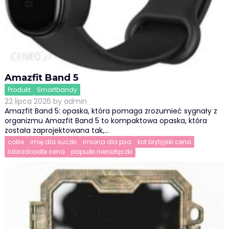
Amazfit Band 5
Produkt
Smartbandy
22 lipca 2026
by
admin
Amazfit Band 5: opaska, która pomaga zrozumieć sygnały z
organizmu Amazfit Band 5 to kompaktowa opaska, która
została zaprojektowana tak,…
collie
imię dla suczki
imiona dla psa
kot brytyjski cena
labradoodle cena
papużki nierozłączki