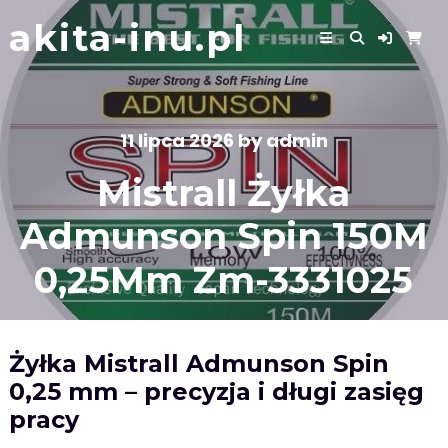
Skip
akita-inu.pl
to
content
11 lipca 2026
by
admin
Mistrall Żyłka
Admunson Spin 150M
0,25Mm Zm-3331025
Żyłka Mistrall Admunson Spin
0,25 mm – precyzja i długi zasięg
pracy