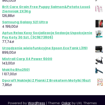
960,00
zł
Brit Care Grain Free Puppy Salmon&Potato Łosoś
Ziemniak 2X3Kg
126,88
zł
Samsung Galaxy S21 Ultra
4 199,00
zł
Aptus Relax Kęsy Socjalizacja Sedacja Uspokojenie
Psy Koty 30 Szt. (3C9E73806)
77,74
zł
Urządzenie wielofunkcyjne Epson EcoTank L3151
899,00
zł
Mistrall Carp X4 Power 6000
143,00
zł
Makita Bhx2501
1 107,00
zł
Dpcraft Naklejki Z Pianki Z Brokatem Motylki 16szt
7,86
zł
Powered by
WordPress
|
Theme:
Oskar
by UXL Themes