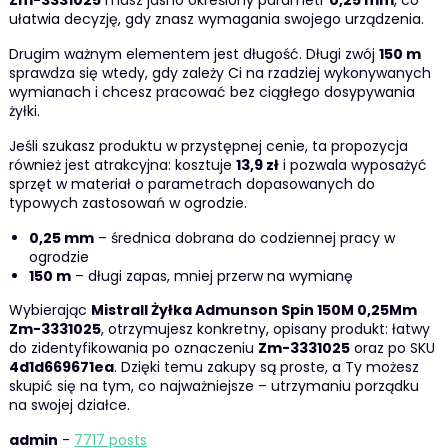
Zm-3331025
masz jasno określony parametr
0,25 mm
, co
ułatwia decyzję, gdy znasz wymagania swojego urządzenia.
Drugim ważnym elementem jest długość. Długi zwój
150 m
sprawdza się wtedy, gdy zależy Ci na rzadziej wykonywanych
wymianach i chcesz pracować bez ciągłego dosypywania
żyłki.
Jeśli szukasz produktu w przystępnej cenie, ta propozycja
również jest atrakcyjna: kosztuje
13,9 zł
i pozwala wyposażyć
sprzęt w materiał o parametrach dopasowanych do
typowych zastosowań w ogrodzie.
0,25 mm
– średnica dobrana do codziennej pracy w
ogrodzie
150 m
– długi zapas, mniej przerw na wymianę
Wybierając
Mistrall Żyłka Admunson Spin 150M 0,25Mm
Zm-3331025
, otrzymujesz konkretny, opisany produkt: łatwy
do zidentyfikowania po oznaczeniu
Zm-3331025
oraz po SKU
4d1d669671ea
. Dzięki temu zakupy są proste, a Ty możesz
skupić się na tym, co najważniejsze – utrzymaniu porządku
na swojej działce.
admin
-
7717 posts