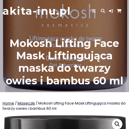
Skip
akita-inu.pl
to
content
Mokosh Lifting Face
Mask Liftingująca
maska do twarzy
owies i bambus 60 ml
Home
/
Maseczki
/ Mokosh Lifting Face Mask Liftingująca maska do
twarzy owies i bambus 60 ml