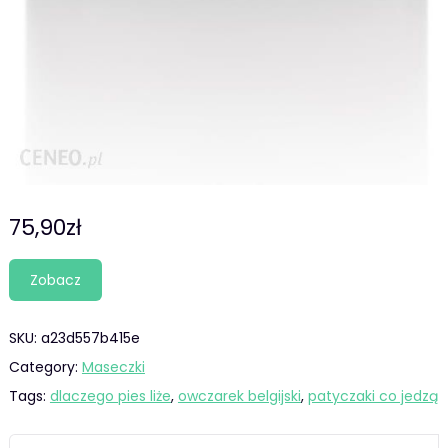
75,90
zł
Zobacz
SKU:
a23d557b415e
Category:
Maseczki
Tags:
dlaczego pies liże
,
owczarek belgijski
,
patyczaki co jedzą