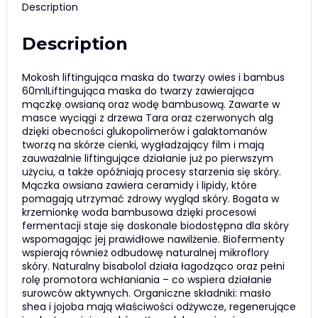
Description
Description
Mokosh liftingująca maska do twarzy owies i bambus
60mlLiftingująca maska do twarzy zawierająca
mączkę owsianą oraz wodę bambusową. Zawarte w
masce wyciągi z drzewa Tara oraz czerwonych alg
dzięki obecności glukopolimerów i galaktomanów
tworzą na skórze cienki, wygładzający film i mają
zauważalnie liftingujące działanie już po pierwszym
użyciu, a także opóźniają procesy starzenia się skóry.
Mączka owsiana zawiera ceramidy i lipidy, które
pomagają utrzymać zdrowy wygląd skóry. Bogata w
krzemionkę woda bambusowa dzięki procesowi
fermentacji staje się doskonale biodostępna dla skóry
wspomagając jej prawidłowe nawilżenie. Biofermenty
wspierają również odbudowę naturalnej mikroflory
skóry. Naturalny bisabolol działa łagodząco oraz pełni
rolę promotora wchłaniania – co wspiera działanie
surowców aktywnych. Organiczne składniki: masło
shea i jojoba mają właściwości odżywcze, regenerujące