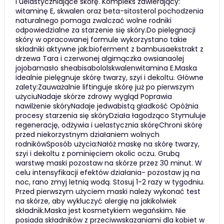
i uelastyczniające skórę. Kompleks zawierający:
witaminę E, skwalen oraz beta-sitosterol pochodzenia
naturalnego pomaga zwalczać wolne rodniki
odpowiedzialne za starzenie się skóry.Do pielęgnacji
skóry w opracowanej formule wykorzystano takie
składniki aktywne jak:bioferment z bambusaekstrakt z
drzewa Tara i czerwonej algimączka owsianaolej
jojobamasło sheabisabololskwalenwitamina E.Maska
idealnie pielęgnuje skórę twarzy, szyi i dekoltu. Główne
zalety:Zauważalnie liftinguje skórę już po pierwszym
użyciuNadaje skórze zdrowy wygląd Poprawia
nawilżenie skóryNadaje jedwabistą gładkość Opóźnia
procesy starzenia się skóryDziała łagodząco Stymuluje
regenerację, odżywia i uelastycznia skóręChroni skórę
przed niekorzystnym działaniem wolnych
rodnikówSposób użycia:Nałóż maskę na skórę twarzy,
szyi i dekoltu z pominięciem okolic oczu. Grubą
warstwę maski pozostaw na skórze przez 30 minut. W
celu intensyfikacji efektów działania- pozostaw ją na
noc, rano zmyj letnią wodą. Stosuj 1-2 razy w tygodniu.
Przed pierwszym użyciem maski należy wykonać test
na skórze, aby wykluczyć alergię na jakikolwiek
składnik.Maska jest kosmetykiem wegańskim. Nie
posiada składników z przeciwwskazaniami dla kobiet w