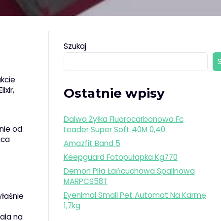
Szukaj
akcie
xir,
Ostatnie wpisy
Daiwa Żyłka Fluorocarbonowa Fc
nie od
Leader Super Soft 40M 0,40
aca
Amazfit Band 5
Keepguard Fotopułapka Kg770
Demon Piła Łańcuchowa Spalinowa
MARPCS58T
Eyenimal Small Pet Automat Na Karmę
właśnie
1,7kg
ala na