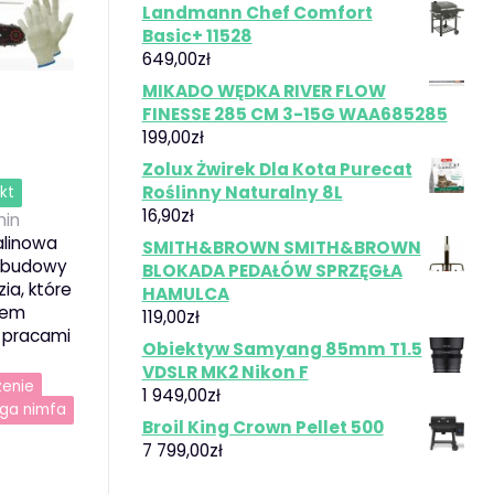
Landmann Chef Comfort
Basic+ 11528
649,00
zł
MIKADO WĘDKA RIVER FLOW
FINESSE 285 CM 3-15G WAA685285
199,00
zł
Zolux Żwirek Dla Kota Purecat
Roślinny Naturalny 8L
kt
16,90
zł
in
alinowa
SMITH&BROWN SMITH&BROWN
i budowy
BLOKADA PEDAŁÓW SPRZĘGŁA
ia, które
HAMULCA
ciem
119,00
zł
 pracami
Obiektyw Samyang 85mm T1.5
VDSLR MK2 Nikon F
zenie
1 949,00
zł
ga nimfa
Broil King Crown Pellet 500
7 799,00
zł