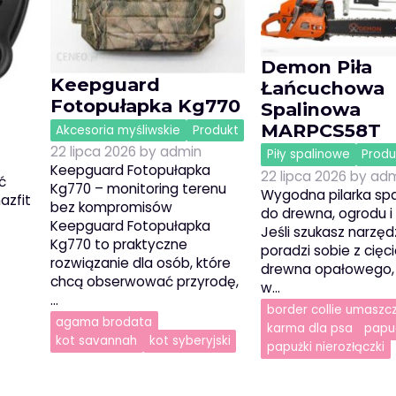
Demon Piła
Keepguard
Łańcuchowa
Fotopułapka Kg770
Spalinowa
MARPCS58T
Akcesoria myśliwskie
Produkt
22 lipca 2026
by
admin
Piły spalinowe
Produ
Keepguard Fotopułapka
22 lipca 2026
by
adm
ć
Kg770 – monitoring terenu
Wygodna pilarka sp
azfit
bez kompromisów
do drewna, ogrodu 
Keepguard Fotopułapka
Jeśli szukasz narzędz
Kg770 to praktyczne
poradzi sobie z cię
rozwiązanie dla osób, które
drewna opałowego,
chcą obserwować przyrodę,
w…
…
border collie umaszc
agama brodata
karma dla psa
papu
kot savannah
kot syberyjski
papużki nierozłączki