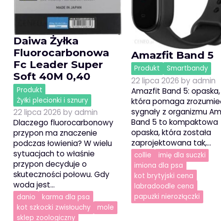
Daiwa Żyłka
Fluorocarbonowa
Amazfit Band 5
Fc Leader Super
Produkt
Smartbandy
Soft 40M 0,40
22 lipca 2026
by
admin
Produkt
Amazfit Band 5: opaska,
Żyłki plecionki i sznury
która pomaga zrozumie
sygnały z organizmu Am
22 lipca 2026
by
admin
Band 5 to kompaktowa
Dlaczego fluorocarbonowy
opaska, która została
przypon ma znaczenie
zaprojektowana tak,…
podczas łowienia? W wielu
sytuacjach to właśnie
collie
imię dla suczki
przypon decyduje o
imiona dla psa
skuteczności połowu. Gdy
kot brytyjski cena
woda jest…
labradoodle cena
papużki nierozłączki
danio
karma dla psa
kot szkocki zwisłouchy
mole
sklep zoologiczny