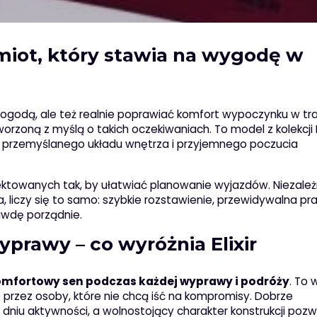
amiot, który stawia na wygodę w
 pogodą, ale też realnie poprawiać komfort wypoczynku w tr
orzoną z myślą o takich oczekiwaniach. To model z kolekcji Eli
ji, przemyślanego układu wnętrza i przyjemnego poczucia
ojektowanych tak, by ułatwiać planowanie wyjazdów. Niezależ
liczy się to samo: szybkie rozstawienie, przewidywalna pr
awdę porządnie.
prawy – co wyróżnia Elixir
mfortowy sen podczas każdej wyprawy i podróży
. To 
ane przez osoby, które nie chcą iść na kompromisy. Dobrze
niu aktywności, a wolnostojący charakter konstrukcji pozw