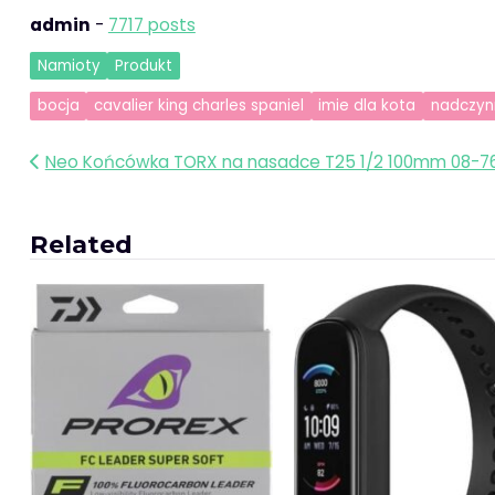
admin
-
7717 posts
Namioty
Produkt
bocja
cavalier king charles spaniel
imie dla kota
nadczyn
Nawigacja
Neo Końcówka TORX na nasadce T25 1/2 100mm 08-7
wpisu
Related