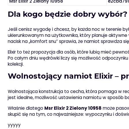
Msr Elixir 2 Zielony 10958
e2cba79
Dla kogo będzie dobry wybór?
Jeśli cenisz wygodę i chcesz, by każda noc w terenie b
ukierunkowanym na użytkownika, który planuje aktywne w
nacisk na „komfort snu” sprawia, że namiot sprawdza się
Elixir to też propozycja dla osób, które lubią mieć pe
Po całym dniu wędrówki liczy się możliwość odpoczynku 
kolekcji.
Wolnostojący namiot Elixir – p
Wolnostojąca konstrukcja to cecha, która pomaga w re
jest idealne, możliwość ustawienia namiotu w sposób b
Właśnie dlatego
Msr Elixir 2 Zielony 10958
może pasowa
skupić się na tym, co najważniejsze: wypoczynku i doświ
yyyyy