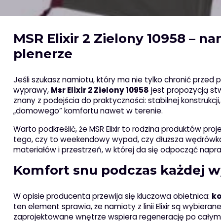
MSR Elixir 2 Zielony 10958 – n
plenerze
Jeśli szukasz namiotu, który ma nie tylko chronić przed
wyprawy,
Msr Elixir 2 Zielony 10958
jest propozycją stw
znany z podejścia do praktyczności: stabilnej konstrukc
„domowego” komfortu nawet w terenie.
Warto podkreślić, że MSR Elixir to rodzina produktów pr
tego, czy to weekendowy wypad, czy dłuższa wędrówka, 
materiałów i przestrzeń, w której da się odpocząć napr
Komfort snu podczas każdej wy
W opisie producenta przewija się kluczowa obietnica:
ko
ten element sprawia, że namioty z linii Elixir są wybier
zaprojektowane wnętrze wspiera regenerację po całym d