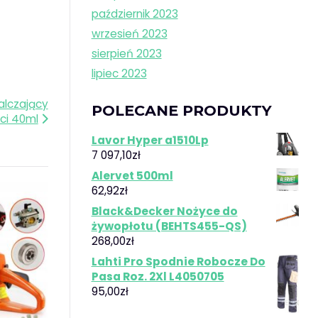
październik 2023
wrzesień 2023
sierpień 2023
lipiec 2023
alczający
POLECANE PRODUKTY
ci 40ml
Lavor Hyper a1510Lp
7 097,10
zł
Alervet 500ml
62,92
zł
Black&Decker Nożyce do
żywopłotu (BEHTS455-QS)
268,00
zł
Lahti Pro Spodnie Robocze Do
Pasa Roz. 2Xl L4050705
95,00
zł