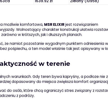
163cd
1639.92 zł
Zielony (10958)
yła możliwie komfortowa,
MSR ELIXIR
jest rozwiązaniem
yjazdy. Wolnostojący charakter konstrukcji ułatwia rozstaw
 zarówno w krótszych, jak i dłuższych planach.
wność, że namiot pozostanie wygodnym punktem odniesienia w
bez pośpiechu, a ten model właśnie tak jest opisywany w k
raktyczność w terenie
alnych warunkach. Gdy teren bywa kapryśny, a podłoże nie
ardziej dopasowany do miejsca zwiększa komfort organizacj
ć do osób, które chcą ograniczyć stres związany z rozsta
adczeniu z podróży.