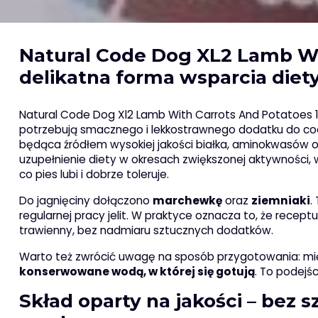
Natural Code Dog XL2 Lamb Wi
delikatna forma wsparcia diet
Natural Code Dog Xl2 Lamb With Carrots And Potatoes 1
potrzebują smacznego i lekkostrawnego dodatku do cod
będąca źródłem wysokiej jakości białka, aminokwasów o
uzupełnienie diety w okresach zwiększonej aktywności,
co pies lubi i dobrze toleruje.
Do jagnięciny dołączono
marchewkę
oraz
ziemniaki
.
regularnej pracy jelit. W praktyce oznacza to, że rece
trawienny, bez nadmiaru sztucznych dodatków.
Warto też zwrócić uwagę na sposób przygotowania: mię
konserwowane wodą, w której się gotują
. To podejś
Skład oparty na jakości – bez