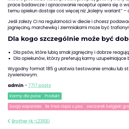
prace badawcze i opracowanie receptur opiera się o w
temu opiekun dostaje coś więcej niż „kolejny wariant” 
Jeśli zależy Ci na regularności w diecie i chcesz podaw
jagnięciną, marchewką i ziemniakami może być trafion
Dla kogo szczególnie może być d
Dla psów, które lubią smak jagnięciny i dobrze reaguj
Dla opiekunów, którzy preferują karmy uzupełniające
Wygodny format 185 g ułatwia testowanie smaku lub s
żywieniowym.
admin
-
7717 posts
Karmy dla psów
Produkt
bocja wspaniała
ile trwa ciąża u psa
owczarek belgijski g
Nawigacja
Brother HL-L2310D