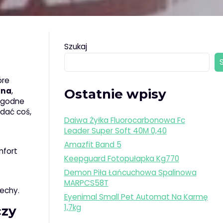
Szukaj
óre
ina
,
Ostatnie wpisy
wygodne
odać coś,
Daiwa Żyłka Fluorocarbonowa Fc
Leader Super Soft 40M 0,40
Amazfit Band 5
mfort
Keepguard Fotopułapka Kg770
Demon Piła Łańcuchowa Spalinowa
MARPCS58T
echy.
Eyenimal Small Pet Automat Na Karmę
1,7kg
czy