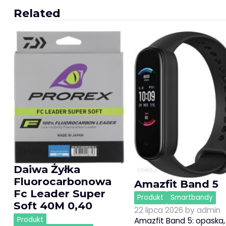
wpisu
Related
Daiwa Żyłka
Fluorocarbonowa
Amazfit Band 5
Fc Leader Super
Produkt
Smartbandy
Soft 40M 0,40
22 lipca 2026
by
admin
Produkt
Amazfit Band 5: opaska,