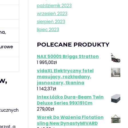
październik 2023
wrzesień 2023
sierpień 2023
lipiec 2023
na,
POLECANE PRODUKTY
surowe
NAX 5000S Briggs Stratton
1 995,00
zł
vidaXL Elektryczny fotel
masujący, rozkładany,
w,
jasnoszary, tkanina
1 142,37
zł
Intex Łóżko Dura-Beam Twin
Deluxe Series 99X191Cm
279,00
zł
ztucznych
Worek Do Ważenia Flotation
sling New DynastyMIVARD
rząt, a