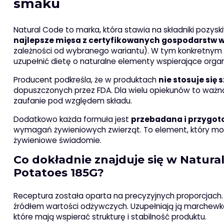
smaku
Natural Code to marka, która stawia na składniki pozys
najlepsze mięsa z certyfikowanych gospodarstw
zależności od wybranego wariantu). W tym konkretnym 
uzupełnić dietę o naturalne elementy wspierające orga
Producent podkreśla, że w produktach
nie stosuje się
dopuszczonych przez FDA. Dla wielu opiekunów to ważna
zaufanie pod względem składu.
Dodatkowo każda formuła jest
przebadana i przygot
wymagań żywieniowych zwierząt. To element, który m
żywieniowe świadomie.
Co dokładnie znajduje się w Natur
Potatoes 185G?
Receptura została oparta na precyzyjnych proporcjach.
źródłem wartości odżywczych. Uzupełniają ją marchewka 
które mają wspierać strukturę i stabilność produktu.