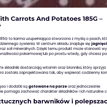
th Carrots And Potatoes 185G –
y
85G to karma uzupełniająca stworzona z myślą o psach, kt
ziennego żywienia. W centrum składu znajduje się
jagnięc
raz soli mineralnych. Dzięki temu produkt może stanowić 
 wrażliwości pokarmowej lub po prostu wtedy, gdy chcesz p
 Te składniki dostarczają witamin oraz błonnika, który sprzyja
ptura została zaprojektowana tak, aby wspierać codzienny ko
so i dodatki są
gotowane na parze
oraz jednocześnie
cie pomaga zachować charakter składników i ich naturalne c
 sztucznych barwników i polepsza