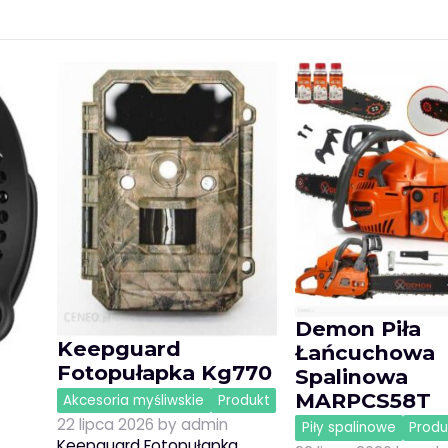
Demon Piła
Keepguard
Łańcuchowa
Fotopułapka Kg770
Spalinowa
MARPCS58T
Akcesoria myśliwskie
Produkt
22 lipca 2026
by
admin
Piły spalinowe
Produ
Keepguard Fotopułapka