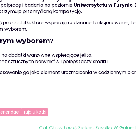
spółpracę i badania na poziomie
Uniwersytetu w Turynie
.
– otrzymuje przemyślaną kompozycję.
ać psu dodatki, które wspierają codzienne funkcjonowanie, t
ym wyborem.
obrym wyborem?
ą na dodatki warzywne wspierające jelita.
 bez sztucznych barwników i polepszaczy smaku.
tosowanie go jako element urozmaicenia w codziennym pla
roenendael
ruja u kotki
Cat Chow Łosoś Zielona Fasolka W Galare