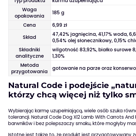
Typ produktu
karma uzupełniająca
Waga
185 g
opakowania
Cena
6,99 zł
47,42% jagnięcina, 41,17% woda, 6,
Skład
0,54% olej słonecznikowy, 0,15% ch
Składniki
wilgotność 83,92%, białko surowe 8
analityczne
1,30%
Metoda
gotowanie na parze oraz konserwow
przygotowania
Natural Code i podejście „natu
którzy chcą więcej niż tylko 
Wybierając karmę uzupełniającą, wiele osób szuka równ
tolerancji. Natural Code Dog Xl2 Lamb With Carrots And
barwników i bez polepszaczy smaku, które mogłyby mas
Istotne jest także to, że produkt jest przygotowywany 