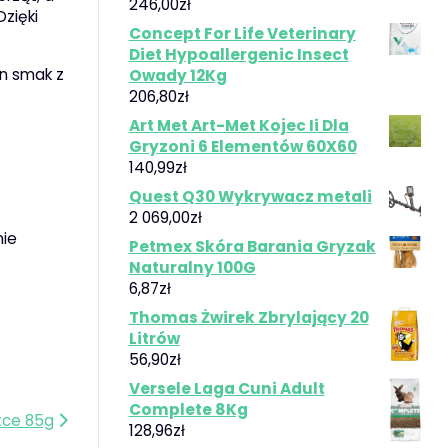
246,00
zł
 Dzięki
Concept For Life Veterinary
Diet Hypoallergenic Insect
en smak z
Owady 12Kg
206,80
zł
Art Met Art-Met Kojec Ii Dla
Gryzoni 6 Elementów 60X60
140,99
zł
Quest Q30 Wykrywacz metali
2 069,00
zł
nie
Petmex Skóra Barania Gryzak
Naturalny 100G
6,87
zł
Thomas Żwirek Zbrylający 20
Litrów
56,90
zł
Versele Laga Cuni Adult
Complete 8Kg
tce 85g
128,96
zł