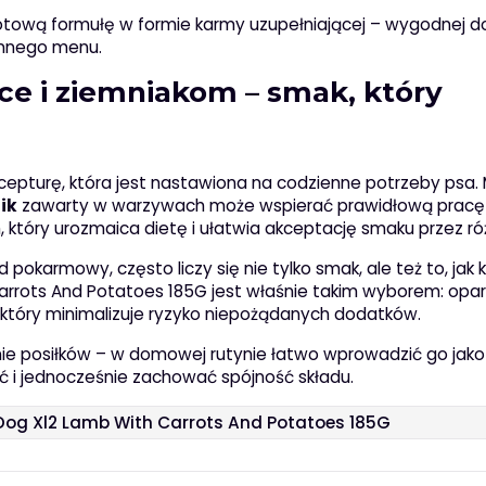
otową formułę w formie karmy uzupełniającej – wygodnej d
ennego menu.
wce i ziemniakom – smak, który
ecepturę, która jest nastawiona na codzienne potrzeby psa
ik
zawarty w warzywach może wspierać prawidłową pracę
który urozmaica dietę i ułatwia akceptację smaku przez ró
pokarmowy, często liczy się nie tylko smak, ale też to, jak
 Carrots And Potatoes 185G jest właśnie takim wyborem: opa
który minimalizuje ryzyko niepożądanych dodatków.
nie posiłków – w domowej rutynie łatwo wprowadzić go jak
ć i jednocześnie zachować spójność składu.
Dog Xl2 Lamb With Carrots And Potatoes 185G