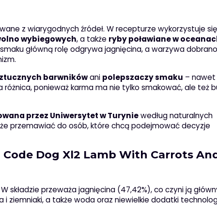
kiwane z wiarygodnych źródeł. W recepturze wykorzystuje si
 wolno wybiegowych
, a także
ryby poławiane w oceanac
smaku główną rolę odgrywa jagnięcina, a warzywa dobrano
nizm.
 sztucznych barwników
ani
polepszaczy smaku
– nawet 
 różnica, ponieważ karma ma nie tylko smakować, ale też b
owana przez Uniwersytet w Turynie
według naturalnych
oże przemawiać do osób, które chcą podejmować decyzje
al Code Dog Xl2 Lamb With Carrots An
 W składzie przeważa jagnięcina (47,42%), co czyni ją głów
i ziemniaki, a także woda oraz niewielkie dodatki technolog