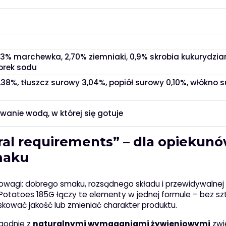
63% marchewka, 2,70% ziemniaki, 0,9% skrobia kukurydzia
lorek sodu
,38%, tłuszcz surowy 3,04%, popiół surowy 0,10%, włókno 
anie wodą, w której się gotuje
ral requirements” – dla opiekunó
smaku
owagi: dobrego smaku, rozsądnego składu i przewidywalnej
 Potatoes 185G łączy te elementy w jednej formule – bez s
kować jakość lub zmieniać charakter produktu.
zgodnie z
naturalnymi wymaganiami żywieniowymi
zwie