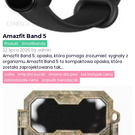
Amazfit Band 5
Produkt
Smartbandy
22 lipca 2026
by
admin
Amazfit Band 5: opaska, która pomaga zrozumieć sygnały z
organizmu Amazfit Band 5 to kompaktowa opaska, która
została zaprojektowana tak,…
collie
imię dla suczki
imiona dla psa
kot brytyjski cena
labradoodle cena
papużki nierozłączki