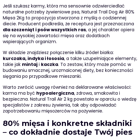
Jeśli szukasz karmy, która ma sensownie odzwierciedlać
naturalne potrzeby żywieniowe psa, Natural Trail Dog Air 80%
Mięsa 2Kg to propozycja stworzona z myślą o codziennej
diecie. Producent podkreśla, że receptura jest przeznaczona
dla szczeniąt i psów wszystkich ras
, a jej charakter opiera
się na wysokiej zawartości mięsa oraz dodatkach
wspierających organizm.
W składzie znajdziesz połączenie kilku źródeł białka:
kurczaka, indyka i łososia
, a także uzupełniające elementy,
takie jak
mintaj
i
kaczka
. To zestaw, który może pomóc w
budowaniu smacznej, urozmaiconej diety, bez konieczności
sięgania po przypadkowe mieszanki.
Warto zwrócić uwagę również na deklarowane właściwości:
karma ma być
hypoalergiczna
, zdrowa, smakowita i
bezpieczna. Natural Trail Air 2 kg powstała w oparciu o wiedzę
specjalistów z zakresu żywienia, tak aby odpowiadać
zapotrzebowaniu mięsożerców na pożywienie.
80% mięsa i konkretne składniki
– co dokładnie dostaje Twój pies