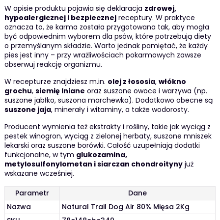
W opisie produktu pojawia się deklaracja
zdrowej,
hypoalergicznej i bezpiecznej
receptury. W praktyce
oznacza to, że karma została przygotowana tak, aby mogła
być odpowiednim wyborem dla psów, które potrzebują diety
o przemyślanym składzie. Warto jednak pamiętać, że każdy
pies jest inny – przy wrażliwościach pokarmowych zawsze
obserwuj reakcję organizmu.
W recepturze znajdziesz m.in.
olej z łososia
,
włókno
grochu
,
siemię lniane
oraz suszone owoce i warzywa (np.
suszone jabłko, suszona marchewka). Dodatkowo obecne są
suszone jaja
, minerały i witaminy, a także wodorosty.
Producent wymienia też ekstrakty i rośliny, takie jak wyciąg z
pestek winogron, wyciąg z zielonej herbaty, suszone mniszek
lekarski oraz suszone borówki. Całość uzupełniają dodatki
funkcjonalne, w tym
glukozamina,
metylosulfonylometan i siarczan chondroityny
już
wskazane wcześniej.
Parametr
Dane
Nazwa
Natural Trail Dog Air 80% Mięsa 2Kg