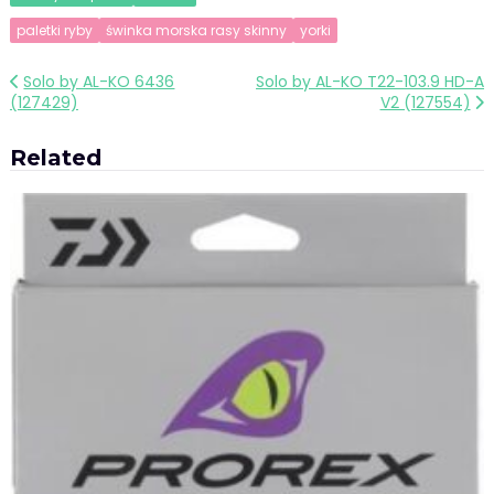
paletki ryby
świnka morska rasy skinny
yorki
Nawigacja
Solo by AL-KO 6436
Solo by AL-KO T22-103.9 HD-A
(127429)
V2 (127554)
wpisu
Related