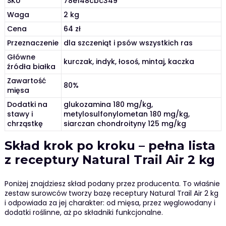
SKU
78e148cbc349
Waga
2 kg
Cena
64 zł
Przeznaczenie
dla szczeniąt i psów wszystkich ras
Główne
kurczak, indyk, łosoś, mintaj, kaczka
źródła białka
Zawartość
80%
mięsa
Dodatki na
glukozamina 180 mg/kg,
stawy i
metylosulfonylometan 180 mg/kg,
chrząstkę
siarczan chondroityny 125 mg/kg
Skład krok po kroku – pełna lista
z receptury Natural Trail Air 2 kg
Poniżej znajdziesz skład podany przez producenta. To właśnie
zestaw surowców tworzy bazę receptury Natural Trail Air 2 kg
i odpowiada za jej charakter: od mięsa, przez węglowodany i
dodatki roślinne, aż po składniki funkcjonalne.