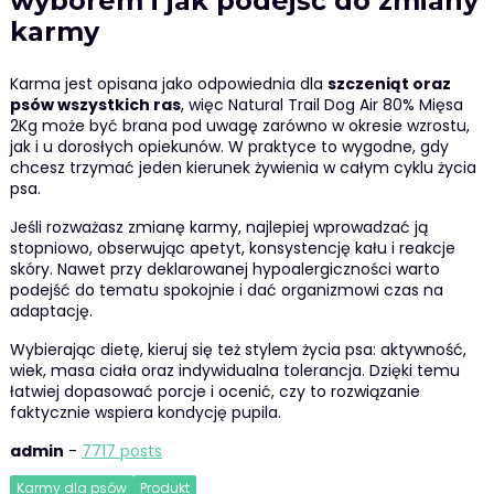
wyborem i jak podejść do zmiany
karmy
Karma jest opisana jako odpowiednia dla
szczeniąt oraz
psów wszystkich ras
, więc Natural Trail Dog Air 80% Mięsa
2Kg może być brana pod uwagę zarówno w okresie wzrostu,
jak i u dorosłych opiekunów. W praktyce to wygodne, gdy
chcesz trzymać jeden kierunek żywienia w całym cyklu życia
psa.
Jeśli rozważasz zmianę karmy, najlepiej wprowadzać ją
stopniowo, obserwując apetyt, konsystencję kału i reakcje
skóry. Nawet przy deklarowanej hypoalergiczności warto
podejść do tematu spokojnie i dać organizmowi czas na
adaptację.
Wybierając dietę, kieruj się też stylem życia psa: aktywność,
wiek, masa ciała oraz indywidualna tolerancja. Dzięki temu
łatwiej dopasować porcje i ocenić, czy to rozwiązanie
faktycznie wspiera kondycję pupila.
admin
-
7717 posts
Karmy dla psów
Produkt