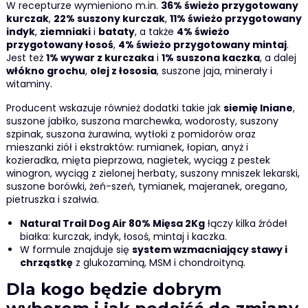
W recepturze wymieniono m.in.
36% świeżo przygotowany
kurczak
,
22% suszony kurczak
,
11% świeżo przygotowany
indyk
,
ziemniaki
i
bataty
, a także
4% świeżo
przygotowany łosoś
,
4% świeżo przygotowany mintaj
.
Jest też
1% wywar z kurczaka
i
1% suszona kaczka
, a dalej
włókno grochu
,
olej z łososia
, suszone jaja, minerały i
witaminy.
Producent wskazuje również dodatki takie jak
siemię lniane
,
suszone jabłko, suszona marchewka, wodorosty, suszony
szpinak, suszona żurawina, wytłoki z pomidorów oraz
mieszanki ziół i ekstraktów: rumianek, łopian, anyż i
kozieradka, mięta pieprzowa, nagietek, wyciąg z pestek
winogron, wyciąg z zielonej herbaty, suszony mniszek lekarski,
suszone borówki, żeń-szeń, tymianek, majeranek, oregano,
pietruszka i szałwia.
Natural Trail Dog Air 80% Mięsa 2Kg
łączy kilka źródeł
białka: kurczak, indyk, łosoś, mintaj i kaczka.
W formule znajduje się
system wzmacniający stawy i
chrząstkę
z glukozaminą, MSM i chondroityną.
Dla kogo będzie dobrym