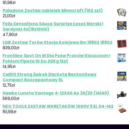
91,98
zł
Paladone Zestaw naklejek Minecraft (102 szt)
21,00
zł
Felix Sensations Sauce Surprise Łosoś Morski I
Sardynki 4x(16x100G)
47,90
zł
LGB Zestaw Torów Stacja Kolejowa Iim 19902 19902
839,00
zł
Frontline Spot On M Dla Psów Przeciw Kleszczom I
Pchłom Pipeta 10 Do 20Kg 1Szt
14,95
zł
Calitti Strong Żwirek Dla Kota Bentonitowy
Compact Bezzapachowy 5L
12,75
zł
Hawke Luneta Vantage 4-12X40 Ao 30/30 (14140)
569,00
zł
NEO TOOLS ZASTAW WKRĘTAKÓW 1000V 9 EL 04-142
151,99
zł