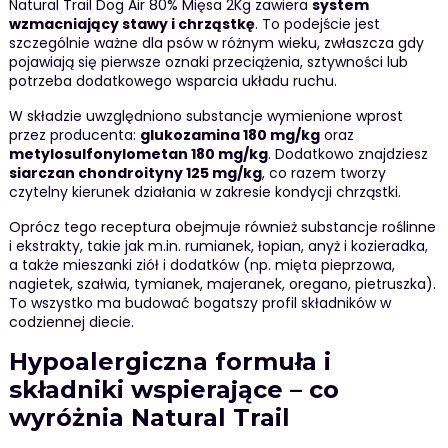
Natural Trail Dog Air 80% Mięsa 2Kg zawiera
system
wzmacniający stawy i chrząstkę
. To podejście jest
szczególnie ważne dla psów w różnym wieku, zwłaszcza gdy
pojawiają się pierwsze oznaki przeciążenia, sztywności lub
potrzeba dodatkowego wsparcia układu ruchu.
W składzie uwzględniono substancje wymienione wprost
przez producenta:
glukozamina 180 mg/kg
oraz
metylosulfonylometan 180 mg/kg
. Dodatkowo znajdziesz
siarczan chondroityny 125 mg/kg
, co razem tworzy
czytelny kierunek działania w zakresie kondycji chrząstki.
Oprócz tego receptura obejmuje również substancje roślinne
i ekstrakty, takie jak m.in. rumianek, łopian, anyż i kozieradka,
a także mieszanki ziół i dodatków (np. mięta pieprzowa,
nagietek, szałwia, tymianek, majeranek, oregano, pietruszka).
To wszystko ma budować bogatszy profil składników w
codziennej diecie.
Hypoalergiczna formuła i
składniki wspierające – co
wyróżnia Natural Trail