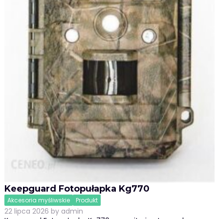
Keepguard Fotopułapka Kg770
Akcesoria myśliwskie
Produkt
22 lipca 2026
by
admin