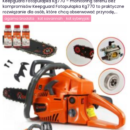
Keepguard Fotopułapka Kg770 – monitoring terenu bez
kompromisów Keepguard Fotopułapka Kg770 to praktyczne
rozwiązanie dla osób, które chcą obserwować przyrodę,…
agama brodata
kot savannah
kot syberyjski