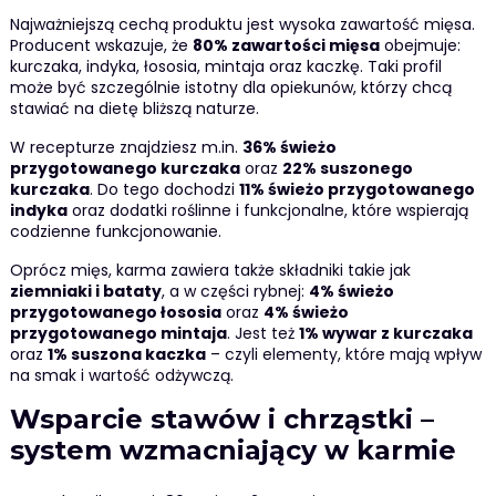
Najważniejszą cechą produktu jest wysoka zawartość mięsa.
Producent wskazuje, że
80% zawartości mięsa
obejmuje:
kurczaka, indyka, łososia, mintaja oraz kaczkę. Taki profil
może być szczególnie istotny dla opiekunów, którzy chcą
stawiać na dietę bliższą naturze.
W recepturze znajdziesz m.in.
36% świeżo
przygotowanego kurczaka
oraz
22% suszonego
kurczaka
. Do tego dochodzi
11% świeżo przygotowanego
indyka
oraz dodatki roślinne i funkcjonalne, które wspierają
codzienne funkcjonowanie.
Oprócz mięs, karma zawiera także składniki takie jak
ziemniaki i bataty
, a w części rybnej:
4% świeżo
przygotowanego łososia
oraz
4% świeżo
przygotowanego mintaja
. Jest też
1% wywar z kurczaka
oraz
1% suszona kaczka
– czyli elementy, które mają wpływ
na smak i wartość odżywczą.
Wsparcie stawów i chrząstki –
system wzmacniający w karmie