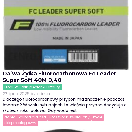
Daiwa Żyłka Fluorocarbonowa Fc Leader
Super Soft 40M 0,40
Produkt
Żyłki plecionki i sznury
22 lipca 2026
by
admin
Dlaczego fluorocarbonowy przypon ma znaczenie podczas
łowienia? W wielu sytuacjach to właśnie przypon decyduje o
skuteczności połowu. Gdy woda jest…
danio
karma dla psa
kot szkocki zwisłouchy
mole
sklep zoologiczny