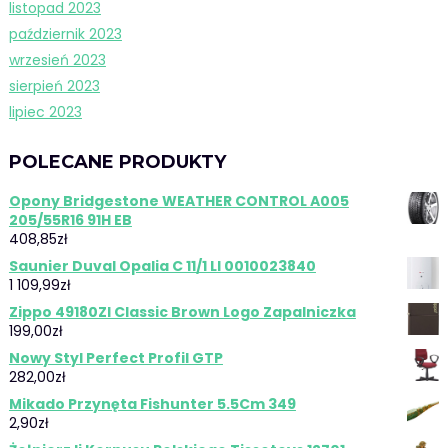
listopad 2023
październik 2023
wrzesień 2023
sierpień 2023
lipiec 2023
POLECANE PRODUKTY
Opony Bridgestone WEATHER CONTROL A005
205/55R16 91H EB
408,85
zł
Saunier Duval Opalia C 11/1 LI 0010023840
1 109,99
zł
Zippo 49180Zl Classic Brown Logo Zapalniczka
199,00
zł
Nowy Styl Perfect Profil GTP
282,00
zł
Mikado Przynęta Fishunter 5.5Cm 349
2,90
zł