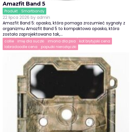
Amazfit Band 5
Produkt
Smartbandy
22 lipca 2026
by
admin
Amazfit Band 5: opaska, która pomaga zrozumieć sygnały z
organizmu Amazfit Band 5 to kompaktowa opaska, która
została zaprojektowana tak,…
collie
imię dla suczki
imiona dla psa
kot brytyjski cena
labradoodle cena
papużki nierozłączki