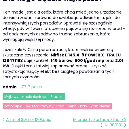
Ten model jest dla osób, które chcą mieć jedno urządzenie
do wielu zadań: zarówno do szybkiego odświeżania, jak i do
intensywniejszych porządków. Sprawdzi się szczególnie
wtedy, gdy w Twoim otoczeniu pojawia się różnorodny brud –
od codziennych osadów po trudne zabrudzenia, które
wymagają większej mocy.
Jeżeli zależy Ci na parametrach, które realnie wspierają
skuteczne czyszczenie,
Nilfisk E 145.4-9 POWER X-TRA EU
128471193
daje konkret:
145 barów
,
500 l/godzinę
oraz
2,01
kW
. Dzięki temu łatwiej zaplanować pracę i uzyskać
satysfakcjonujący efekt bez ciągłego powtarzania tych
samych czynności.
admin
-
7717 posts
Myjki wysokociśnieniowe
Produkt
kot balijski
lęk separacyjny u psa
sennik koty
york biewer
Nawigacja
Antinol Sizarol 120kaps.
Microsoft Surface Studio 2
(LAH00018)
wpisu