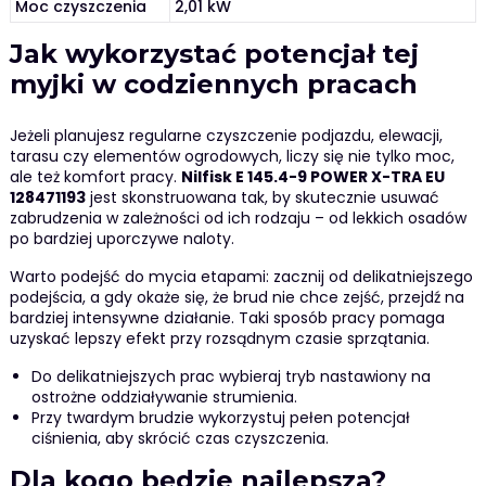
Moc czyszczenia
2,01 kW
Jak wykorzystać potencjał tej
myjki w codziennych pracach
Jeżeli planujesz regularne czyszczenie podjazdu, elewacji,
tarasu czy elementów ogrodowych, liczy się nie tylko moc,
ale też komfort pracy.
Nilfisk E 145.4-9 POWER X-TRA EU
128471193
jest skonstruowana tak, by skutecznie usuwać
zabrudzenia w zależności od ich rodzaju – od lekkich osadów
po bardziej uporczywe naloty.
Warto podejść do mycia etapami: zacznij od delikatniejszego
podejścia, a gdy okaże się, że brud nie chce zejść, przejdź na
bardziej intensywne działanie. Taki sposób pracy pomaga
uzyskać lepszy efekt przy rozsądnym czasie sprzątania.
Do delikatniejszych prac wybieraj tryb nastawiony na
ostrożne oddziaływanie strumienia.
Przy twardym brudzie wykorzystuj pełen potencjał
ciśnienia, aby skrócić czas czyszczenia.
Dla kogo będzie najlepsza?