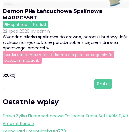
Demon Piła Łańcuchowa Spalinowa
MARPCS58T
Piły spalinowe
Produkt
22 lipca 2026
by
admin
Wygodna pilarka spalinowa do drewna, ogrodu i budowy Jeśli
szukasz narzędzia, które poradzi sobie z cięciem drewna
opałowego, pracami w…
border collie umaszczenie
karma dla psa
papuga nimfa
papużki nierozłączki
Szukaj
Szukaj
Ostatnie wpisy
Daiwa Żyłka Fluorocarbonowa Fc Leader Super Soft 40M 0,40
Amazfit Band 5
Keepguard Fotopułapka Kg770