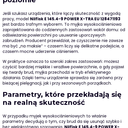
Jeśli szukasz urządzenia, które łączy skuteczność z wygodą
pracy, model
Nilfisk E 145.4-9 POWER X-TRA EU 128471193
jest bardzo trafnym wyborem. To myjka wysokociśnieniowa
zaprojektowana do codziennych zastosowań wokół domu: od
odświeżania powierzchni po usuwanie uporczywych
zabrudzeń. Producent przewidział, że czyszczenie nie zawsze
ma być „na maksie” – czasem liczy się delikatne podejście, a
czasem mocne uderzenie ciśnieniem.
W praktyce oznacza to szeroki zakres zastosowań: możesz
czyścić bardziej miękkie i wrażliwe powierzchnie, a gdy pojawi
się twardy brud, myjka przechodzi w tryb efektywnego
działania. Dzięki temu urządzenie sprawdza się zarówno przy
bieżącej pielęgnacji, jak i przy sezonowych porządkach.
Parametry, które przekładają się
na realną skuteczność
W przypadku myjek wysokociśnieniowych to właśnie
parametry decydują o tym, czy brud da się usunąć szybko i
bez wielokrotnego szorowania.
Nilfisk E 145.4-9 POWER X-