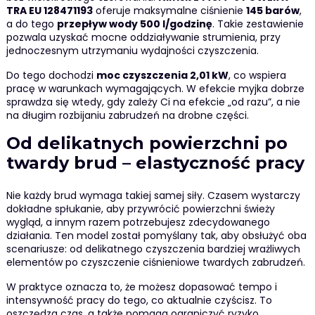
TRA EU 128471193
oferuje maksymalne ciśnienie
145 barów
,
a do tego
przepływ wody 500 l/godzinę
. Takie zestawienie
pozwala uzyskać mocne oddziaływanie strumienia, przy
jednoczesnym utrzymaniu wydajności czyszczenia.
Do tego dochodzi
moc czyszczenia 2,01 kW
, co wspiera
pracę w warunkach wymagających. W efekcie myjka dobrze
sprawdza się wtedy, gdy zależy Ci na efekcie „od razu”, a nie
na długim rozbijaniu zabrudzeń na drobne części.
Od delikatnych powierzchni po
twardy brud – elastyczność pracy
Nie każdy brud wymaga takiej samej siły. Czasem wystarczy
dokładne spłukanie, aby przywrócić powierzchni świeży
wygląd, a innym razem potrzebujesz zdecydowanego
działania. Ten model został pomyślany tak, aby obsłużyć oba
scenariusze: od delikatnego czyszczenia bardziej wrażliwych
elementów po czyszczenie ciśnieniowe twardych zabrudzeń.
W praktyce oznacza to, że możesz dopasować tempo i
intensywność pracy do tego, co aktualnie czyścisz. To
oszczędza czas, a także pomaga ograniczyć ryzyko