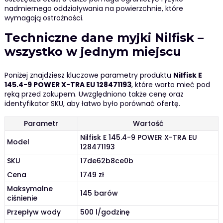
nadmiernego oddziaływania na powierzchnie, które
wymagają ostrożności.
Techniczne dane myjki Nilfisk –
wszystko w jednym miejscu
Poniżej znajdziesz kluczowe parametry produktu
Nilfisk E
145.4-9 POWER X-TRA EU 128471193
, które warto mieć pod
ręką przed zakupem. Uwzględniono także cenę oraz
identyfikator SKU, aby łatwo było porównać ofertę.
Parametr
Wartość
Nilfisk E 145.4-9 POWER X-TRA EU
Model
128471193
SKU
17de62b8ce0b
Cena
1749 zł
Maksymalne
145 barów
ciśnienie
Przepływ wody
500 l/godzinę