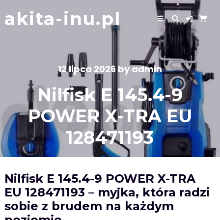
Skip
akita-inu.pl
to
content
12 lipca 2026
by
admin
Nilfisk E 145.4-9
POWER X-TRA EU
128471193
Nilfisk E 145.4-9 POWER X-TRA
EU 128471193 – myjka, która radzi
sobie z brudem na każdym
poziomie