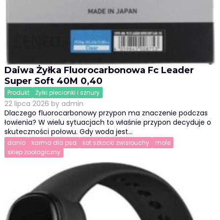
Daiwa Żyłka Fluorocarbonowa Fc Leader
Super Soft 40M 0,40
Produkt
Żyłki plecionki i sznury
22 lipca 2026
by
admin
Dlaczego fluorocarbonowy przypon ma znaczenie podczas
łowienia? W wielu sytuacjach to właśnie przypon decyduje o
skuteczności połowu. Gdy woda jest…
danio
karma dla psa
kot szkocki zwisłouchy
mole
sklep zoologiczny