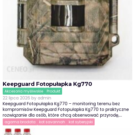
Keepguard Fotopułapka Kg770
Akcesoria myśliwskie
Produkt
22 lipca 2026
by
admin
Keepguard Fotopułapka Kg770 – monitoring terenu bez
kompromisów Keepguard Fotopułapka Kg770 to praktyczne
rozwiązanie dla osób, które chcą obserwować przyrodę,…
agama brodata
kot savannah
kot syberyjski