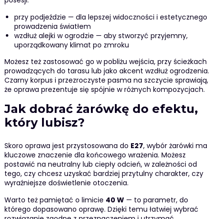
przy podjeździe — dla lepszej widoczności i estetycznego
prowadzenia światłem
wzdłuż alejki w ogrodzie — aby stworzyć przyjemny,
uporządkowany klimat po zmroku
Możesz też zastosować go w pobliżu wejścia, przy ścieżkach
prowadzących do tarasu lub jako akcent wzdłuż ogrodzenia.
Czarny korpus i przezroczyste pasma na szczycie sprawiają,
że oprawa prezentuje się spójnie w różnych kompozycjach.
Jak dobrać żarówkę do efektu,
który lubisz?
Skoro oprawa jest przystosowana do
E27
, wybór żarówki ma
kluczowe znaczenie dla końcowego wrażenia. Możesz
postawić na neutralny lub ciepły odcień, w zależności od
tego, czy chcesz uzyskać bardziej przytulny charakter, czy
wyraźniejsze doświetlenie otoczenia.
Warto też pamiętać o limicie
40 W
— to parametr, do
którego dopasowano oprawę. Dzięki temu łatwiej wybrać
rozwiązanie zgodne z przeznaczeniem i utrzymać