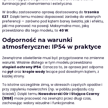
iluminacja jest równomierna i estetyczna.
W środku zastosowano oprawę dostosowaną do
trzonka
E27
. Dzięki temu możesz dopasować żarówkę do własnych
preferencji — zarówno pod kątem barwy światła, jak i efektu,
jaki ma panować na posesji. Maksymalna moc, jaką
przewidziano dla tego modelu, to
40 W
.
Odporność na warunki
atmosferyczne: IP54 w praktyce
Zewnętrzne oświetlenie musi być przygotowane na zmienne
warunki. Właśnie dlatego w tym modelu przewidziano
stopień ochrony IP54
. Oznacza to, że oprawa jest odporna
na
pył
oraz
krople wody
lecące pod dowolnym kątem, z
każdej strony.
To istotne szczególnie zimą, w okresach częstych opadów i
przy zapyleniu nawierzchni (np. w pobliżu podjazdu czy
ścieżek). Dzięki temu
Nowodvorski Oir I Stojąca Czarny
(9158)
może pracować na zewnątrz przez długi czas,
zachowując walory wizualne i funkcjonalne.