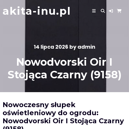
Skip
akita-inu.pl
to
content
14 lipca 2026
by
admin
Nowodvorski Oir I
Stojąca Czarny (9158)
Nowoczesny słupek
oświetleniowy do ogrodu:
Nowodvorski Oir I Stojąca Czarny
(9158)