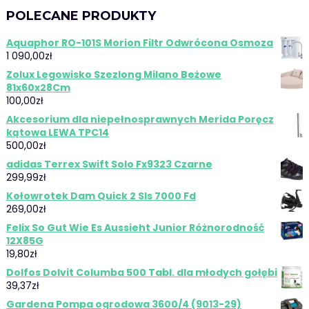
POLECANE PRODUKTY
Aquaphor RO-101S Morion Filtr Odwrócona Osmoza
1 090,00
zł
Zolux Legowisko Szezlong Milano Beżowe
81x60x28Cm
100,00
zł
Akcesorium dla niepełnosprawnych Merida Poręcz
kątowa LEWA TPC14
500,00
zł
adidas Terrex Swift Solo Fx9323 Czarne
299,99
zł
Kołowrotek Dam Quick 2 Sls 7000 Fd
269,00
zł
Felix So Gut Wie Es Aussieht Junior Różnorodność
12X85G
19,80
zł
Dolfos Dolvit Columba 500 Tabl. dla młodych gołębi
39,37
zł
Gardena Pompa ogrodowa 3600/4 (9013-29)