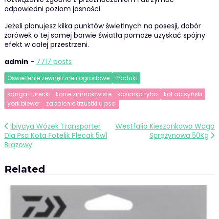
odpowiedni poziom jasności.
Jeżeli planujesz kilka punktów świetlnych na posesji, dobór
żarówek o tej samej barwie światła pomoże uzyskać spójny
efekt w całej przestrzeni.
admin
-
7717 posts
Oświetlenie zewnętrzne i ogrodowe
Produkt
kangal turecki
konie zimnokrwiste
kosiarka ryba
kot abisyński
york biewer
zapalenie trzustki u psa
Nawigacja
Ibiyaya Wózek Transporter
Westfalia Kieszonkowa Waga
Dla Psa Kota Fotelik Plecak 5w1
Sprężynowa 50Kg
wpisu
Brązowy
Related