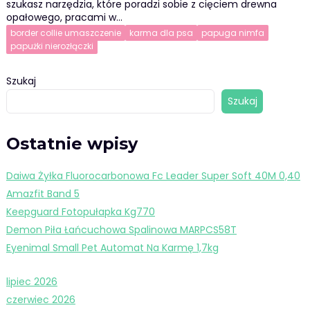
szukasz narzędzia, które poradzi sobie z cięciem drewna
opałowego, pracami w…
border collie umaszczenie
karma dla psa
papuga nimfa
papużki nierozłączki
Szukaj
Szukaj
Ostatnie wpisy
Daiwa Żyłka Fluorocarbonowa Fc Leader Super Soft 40M 0,40
Amazfit Band 5
Keepguard Fotopułapka Kg770
Demon Piła Łańcuchowa Spalinowa MARPCS58T
Eyenimal Small Pet Automat Na Karmę 1,7kg
lipiec 2026
czerwiec 2026