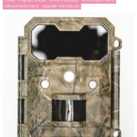
collie
imię dla suczki
imiona dla psa
kot brytyjski cena
labradoodle cena
papużki nierozłączki