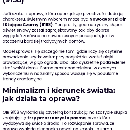
Jeśli szukasz oprawy, która uporządkuje przestrzeń i doda jej
charakteru, świetnym wyborem może być
Nowodvorski Oir
I Stojąca Czarny (9158)
. Ten prosty, geometryczny słupek
oświetleniowy został zaprojektowany tak, aby dobrze
wyglądać zarówno na nowoczesnych posesjach, jak i w
otoczeniu bardziej tradycyjnych domów.
Model sprawdzi się szczególnie tam, gdzie liczy się czytelne
prowadzenie użytkownika: przy podjeździe, wzdłuż alejki
prowadzącej w głąb ogrodu albo jako dyskretne podkreślenie
stref wokół domu. Forma prostopadłościanu w czarnym
wykończeniu w naturalny sposób wpisuje się w popularne
trendy aranżacyjne.
Minimalizm i kierunek światła:
jak działa ta oprawa?
OIR 9158 wyróżnia się czytelną konstrukcją: na szczycie słupka
znajdują się
trzy przezroczyste pasma
, przez które
wydobywa się światło źródła. To rozwiązanie sprawia, że
oprawa wygląda elegancko nawet po zmroku, a sama