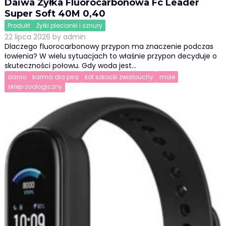
Daiwa Żyłka Fluorocarbonowa Fc Leader
Super Soft 40M 0,40
Produkt
Żyłki plecionki i sznury
22 lipca 2026
by
admin
Dlaczego fluorocarbonowy przypon ma znaczenie podczas
łowienia? W wielu sytuacjach to właśnie przypon decyduje o
skuteczności połowu. Gdy woda jest…
danio
karma dla psa
kot szkocki zwisłouchy
mole
sklep zoologiczny