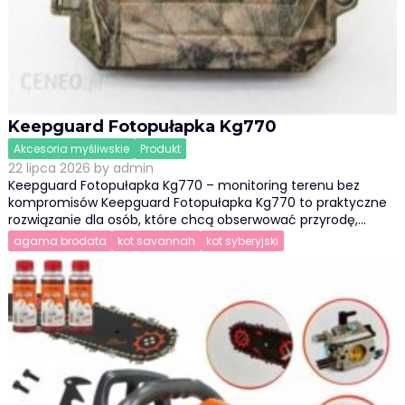
Keepguard Fotopułapka Kg770
Akcesoria myśliwskie
Produkt
22 lipca 2026
by
admin
Keepguard Fotopułapka Kg770 – monitoring terenu bez
kompromisów Keepguard Fotopułapka Kg770 to praktyczne
rozwiązanie dla osób, które chcą obserwować przyrodę,…
agama brodata
kot savannah
kot syberyjski