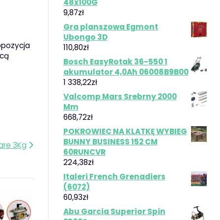
48x100G
9,87
zł
Gra planszowa Egmont
Ubongo 3D
opozycja
110,80
zł
hcą
Bosch EasyRotak 36-550 1
akumulator 4,0Ah 06008B9B00
1 338,22
zł
Valcomp Mars Srebrny 2000
Mm
668,72
zł
POKROWIEC NA KLATKĘ WYBIEG
BUNNY BUSINESS 152 CM
Care 3Kg
60RUNCVR
224,38
zł
Italeri French Grenadiers
(6072)
60,93
zł
Abu Garcia Superior Spin