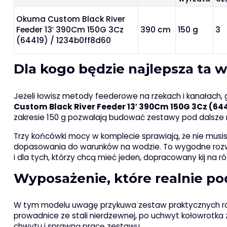
Okuma Custom Black River
Feeder 13′ 390Cm 150G 3Cz
390 cm
150 g
3
(64419) / 1234b0ff8d60
Dla kogo będzie najlepsza ta
Jeżeli łowisz metody feederowe na rzekach i kanałach, 
Custom Black River Feeder 13′ 390Cm 150G 3Cz (64
zakresie 150 g pozwalają budować zestawy pod dalsze rz
Trzy końcówki mocy w komplecie sprawiają, że nie mu
dopasowania do warunków na wodzie. To wygodne rozwi
i dla tych, którzy chcą mieć jeden, dopracowany kij na r
Wyposażenie, które realnie 
W tym modelu uwagę przykuwa zestaw praktycznych rozw
prowadnice ze stali nierdzewnej, po uchwyt kołowrotk
chwytu i sprawną pracę zestawu.