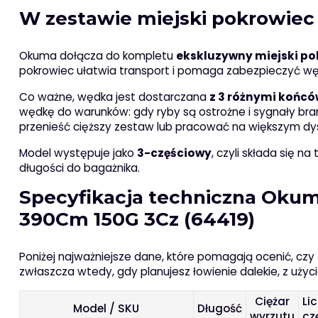
W zestawie miejski pokrowiec
Okuma dołącza do kompletu
ekskluzywny miejski p
pokrowiec ułatwia transport i pomaga zabezpieczyć wę
Co ważne, wędka jest dostarczana
z 3 różnymi końc
wędkę do warunków: gdy ryby są ostrożne i sygnały bra
przenieść cięższy zestaw lub pracować na większym dy
Model występuje jako
3-częściowy
, czyli składa się 
długości do bagażnika.
Specyfikacja techniczna Okum
390Cm 150G 3Cz (64419)
Poniżej najważniejsze dane, które pomagają ocenić, czy
zwłaszcza wtedy, gdy planujesz łowienie dalekie, z użyc
Ciężar
Li
Model / SKU
Długość
wyrzutu
cz