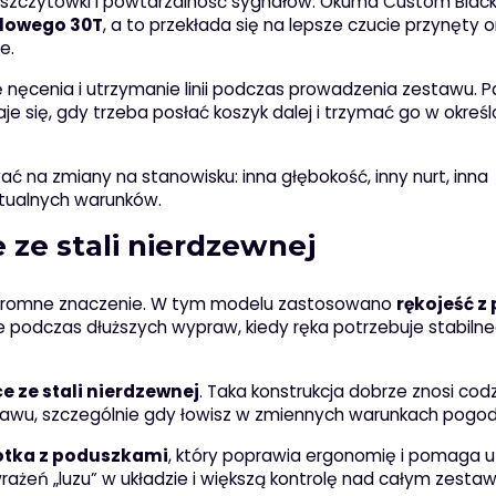
a szczytówki i powtarzalność sygnałów. Okuma Custom Black
glowego 30T
, a to przekłada się na lepsze czucie przynęty o
e.
ę nęcenia i utrzymanie linii podczas prowadzenia zestawu. 
je się, gdy trzeba posłać koszyk dalej i trzymać go w określ
 na zmiany na stanowisku: inna głębokość, inny nurt, inna
ktualnych warunków.
 ze stali nierdzewnej
 ogromne znaczenie. W tym modelu zastosowano
rękojeść z
e podczas dłuższych wypraw, kiedy ręka potrzebuje stabilne
 ze stali nierdzewnej
. Taka konstrukcja dobrze znosi cod
stawu, szczególnie gdy łowisz w zmiennych warunkach pogo
otka z poduszkami
, który poprawia ergonomię i pomaga 
wrażeń „luzu” w układzie i większą kontrolę nad całym zesta