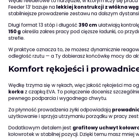
Wędki feederowe to narzędzie, w którym liczy się prac
Feeder 13′ bazuje na
lekkiej konstrukcji z włókna wę
stabilniejsze prowadzenie zestawu na dalszym dystansi
Długi format 13 stóp i długość
390 cm
ułatwiają kontrol
150 g
określa zakres pracy pod cięższe ładunki, co przyda
strefie.
W praktyce oznacza to, że możesz dynamicznie reagować
odległość rzutu — a Ty dobierasz końcówkę mocy do a
Komfort rękojeści i prowadnice
Wędkę trzyma się w rękach, więc jakość rękojeści ma
korka
z czapką EVA. To połączenie docenisz szczególni
pewnego podparcia i wygodnego chwytu.
Za płynność prowadzenia żyłki odpowiadają
prowadnice
użytkowanie i sprzyja utrzymaniu porządku w pracy ze
Dodatkowym detalem jest
grafitowy uchwyt kołowr
kołowrotek w stabilnej pozycji. Dzięki temu masz mniej 