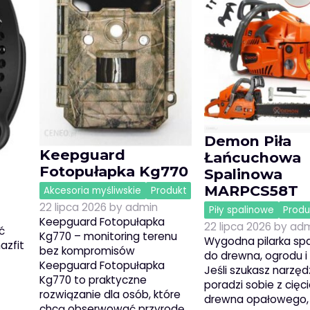
Demon Piła
Keepguard
Łańcuchowa
Fotopułapka Kg770
Spalinowa
MARPCS58T
Akcesoria myśliwskie
Produkt
22 lipca 2026
by
admin
Piły spalinowe
Produ
Keepguard Fotopułapka
22 lipca 2026
by
adm
ć
Kg770 – monitoring terenu
Wygodna pilarka sp
azfit
bez kompromisów
do drewna, ogrodu 
Keepguard Fotopułapka
Jeśli szukasz narzędz
Kg770 to praktyczne
poradzi sobie z cię
rozwiązanie dla osób, które
drewna opałowego,
chcą obserwować przyrodę,