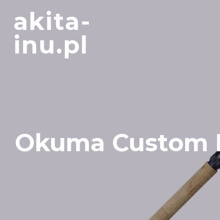
Skip
akita-
to
content
inu.pl
Okuma Custom B