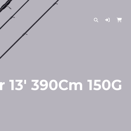
 13′ 390Cm 150G