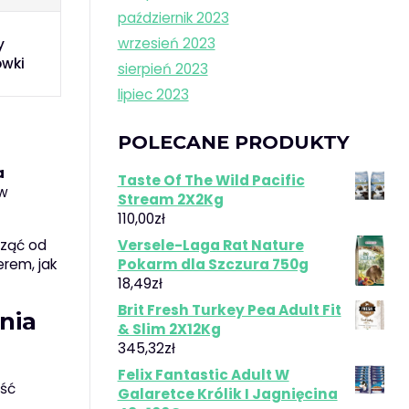
październik 2023
wrzesień 2023
y
ówki
sierpień 2023
lipiec 2023
POLECANE PRODUKTY
a
Taste Of The Wild Pacific
 w
Stream 2X2Kg
110,00
zł
cząć od
Versele-Laga Rat Nature
rem, jak
Pokarm dla Szczura 750g
18,49
zł
Brit Fresh Turkey Pea Adult Fit
nia
& Slim 2X12Kg
345,32
zł
Felix Fantastic Adult W
ość
Galaretce Królik I Jagnięcina