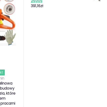
2500S
391,16
zł
kt
in
alinowa
i budowy
ia, które
ciem
 pracami