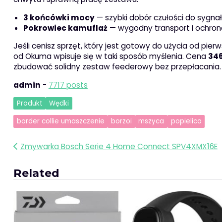
3 końcówki mocy
— szybki dobór czułości do sygna
Pokrowiec kamuflaż
— wygodny transport i ochrona
Jeśli cenisz sprzęt, który jest gotowy do użycia od pi
od Okuma wpisuje się w taki sposób myślenia. Cena
346
zbudować solidny zestaw feederowy bez przepłacania.
admin
-
7717 posts
Produkt
Wędki
border collie umaszczenie
borzoi
mszyca
popielica
Nawigacja
Zmywarka Bosch Serie 4 Home Connect SPV4XMX16E
wpisu
Related