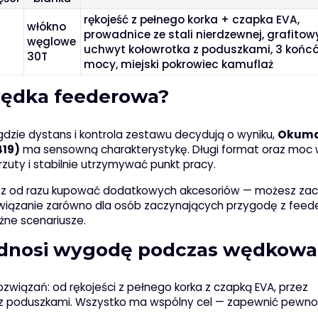
rękojeść z pełnego korka + czapka EVA,
włókno
prowadnice ze stali nierdzewnej, grafitow
węglowe
uchwyt kołowrotka z poduszkami, 3 końc
30T
mocy, miejski pokrowiec kamuflaż
 wędka feederowa?
gdzie dystans i kontrola zestawu decydują o wyniku,
Okum
419)
ma sensowną charakterystykę. Długi format oraz moc
uty i stabilnie utrzymywać punkt pracy.
sisz od razu kupować dodatkowych akcesoriów — możesz za
ązanie zarówno dla osób zaczynających przygodę z feede
óżne scenariusze.
podnosi wygodę podczas wędkowa
iązań: od rękojeści z pełnego korka z czapką EVA, przez
a z poduszkami. Wszystko ma wspólny cel — zapewnić pewn