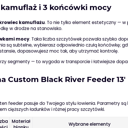
 kamuflaż i 3 końcówki mocy
okrowiec kamuflażu
. To nie tylko element estetyczny — w
dkę w drodze na stanowisko.
ówkami mocy
. Taka liczba szczytówek pozwala szybko do
nia są subtelne, wybierasz odpowiednio czułą końcówkę; gd
stansie, dopasowujesz moc tak, aby utrzymać kontrolę.
na trzy segmenty — to wygoda w transporcie i łatwiejsze do
a Custom Black River Feeder 13′
 ten feeder pasuje do Twojego stylu łowienia. Parametry są
iem cięższych ładunków i różnej pracy szczytówki.
czba
Materiał
Wybrane elementy
ęści
blanku