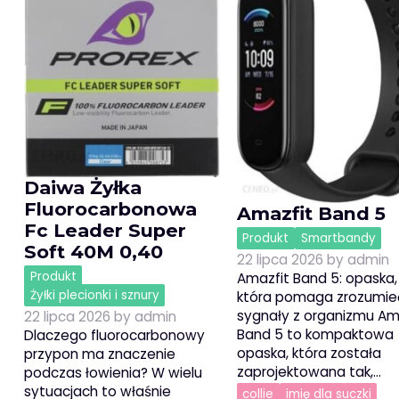
Daiwa Żyłka
Fluorocarbonowa
Amazfit Band 5
Fc Leader Super
Produkt
Smartbandy
Soft 40M 0,40
22 lipca 2026
by
admin
Produkt
Amazfit Band 5: opaska,
Żyłki plecionki i sznury
która pomaga zrozumie
sygnały z organizmu Am
22 lipca 2026
by
admin
Band 5 to kompaktowa
Dlaczego fluorocarbonowy
opaska, która została
przypon ma znaczenie
zaprojektowana tak,…
podczas łowienia? W wielu
sytuacjach to właśnie
collie
imię dla suczki