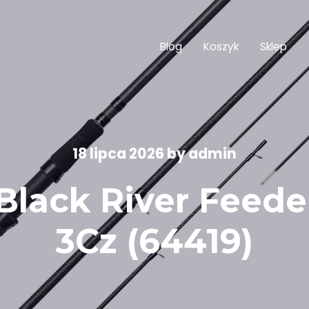
Blog
Koszyk
Sklep
18 lipca 2026
by
admin
lack River Feeder
3Cz (64419)