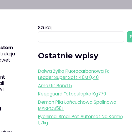
Szukaj
ustom
trukcja
Ostatnie wpisy
nawet
Daiwa Żyłka Fluorocarbonowa Fc
ent
Leader Super Soft 40M 0,40
li
Amazfit Band 5
 i
Keepguard Fotopułapka Kg770
Demon Piła Łańcuchowa Spalinowa
a
MARPCS58T
Eyenimal Small Pet Automat Na Karmę
1,7kg