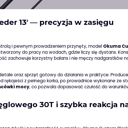
der 13′ — precyzja w zasięgu
 kontrolą i pewnym prowadzeniem przynęty, model
Okuma C
stworzony do pracy na wodach, gdzie liczy się dystans. Kons
łość zachowuje korzystny balans i nie męczy nadgarstków 
detale oraz sprzęt gotowy do działania w praktyce. Produc
od rękojeści z pełnego korka, po prowadnice wykonane ze sta
ońcówki mocy
, co pozwala dopasować czułość do warunków
ęglowego 30T i szybka reakcja n