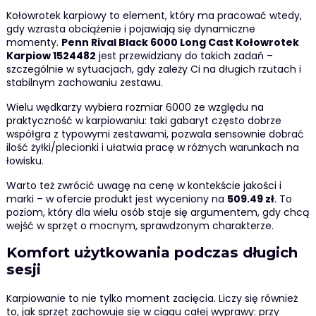
Kołowrotek karpiowy to element, który ma pracować wtedy,
gdy wzrasta obciążenie i pojawiają się dynamiczne
momenty.
Penn Rival Black 6000 Long Cast Kołowrotek
Karpiow 1524482
jest przewidziany do takich zadań –
szczególnie w sytuacjach, gdy zależy Ci na długich rzutach i
stabilnym zachowaniu zestawu.
Wielu wędkarzy wybiera rozmiar 6000 ze względu na
praktyczność w karpiowaniu: taki gabaryt często dobrze
współgra z typowymi zestawami, pozwala sensownie dobrać
ilość żyłki/plecionki i ułatwia pracę w różnych warunkach na
łowisku.
Warto też zwrócić uwagę na cenę w kontekście jakości i
marki – w ofercie produkt jest wyceniony na
509.49 zł
. To
poziom, który dla wielu osób staje się argumentem, gdy chcą
wejść w sprzęt o mocnym, sprawdzonym charakterze.
Komfort użytkowania podczas długich
sesji
Karpiowanie to nie tylko moment zacięcia. Liczy się również
to, jak sprzęt zachowuje się w ciągu całej wyprawy: przy