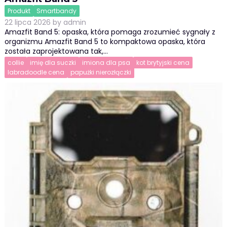
Produkt
Smartbandy
22 lipca 2026
by
admin
Amazfit Band 5: opaska, która pomaga zrozumieć sygnały z
organizmu Amazfit Band 5 to kompaktowa opaska, która
została zaprojektowana tak,…
collie
imię dla suczki
imiona dla psa
kot brytyjski cena
labradoodle cena
papużki nierozłączki