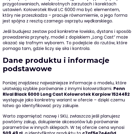
przygotowaniach, wielokrotnych zarzutach i korektach
ustawień. Kołowrotek Rival LC 6000 ma być elementem,
który nie przeszkadza – pracuje równomiernie, a jego forma
jest spójna z resztą czarnego osprzętu wędkarskiego.
Jeśli budujesz zestaw pod konkretne łowisko, dystans i sposób
prowadzenia przynęty, model z dopiskiem „Long Cast” może
okazać się trafnym wyborem. To podejście do rzutów, które
pomaga tam, gdzie liczy się siła i kontrola.
Dane produktu i informacje
podstawowe
Poniżej znajdziesz najważniejsze informacje o modelu, które
ułatwiają szybkie porównanie z innymi kołowrotkami.
Penn
Rival Black 6000 Long Cast Kołowrotek Karpiow 1524482
występuje jako konkretny wariant w ofercie – dzięki czemu
łatwo go identyfikować przy zakupie.
Warto zapamiętać nazwę i SKU, zwłaszcza jeśli planujesz
powtórny zakup, dokupienie akcesoriów lub porównanie
parametrów w innych sklepach. W tej ofercie cena wynosi
509.49 zł
, a identyfikator produktu to
c7af5e7e4e0d
.