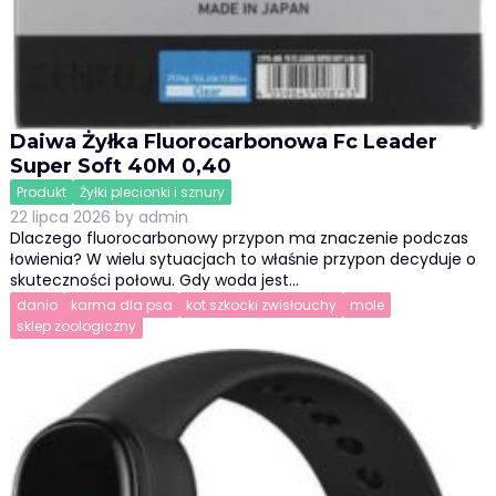
Daiwa Żyłka Fluorocarbonowa Fc Leader
Super Soft 40M 0,40
Produkt
Żyłki plecionki i sznury
22 lipca 2026
by
admin
Dlaczego fluorocarbonowy przypon ma znaczenie podczas
łowienia? W wielu sytuacjach to właśnie przypon decyduje o
skuteczności połowu. Gdy woda jest…
danio
karma dla psa
kot szkocki zwisłouchy
mole
sklep zoologiczny