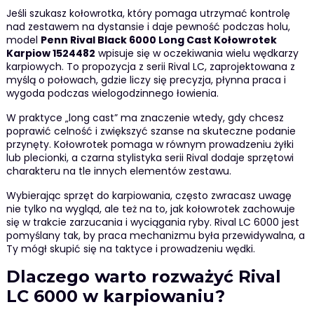
Jeśli szukasz kołowrotka, który pomaga utrzymać kontrolę
nad zestawem na dystansie i daje pewność podczas holu,
model
Penn Rival Black 6000 Long Cast Kołowrotek
Karpiow 1524482
wpisuje się w oczekiwania wielu wędkarzy
karpiowych. To propozycja z serii Rival LC, zaprojektowana z
myślą o połowach, gdzie liczy się precyzja, płynna praca i
wygoda podczas wielogodzinnego łowienia.
W praktyce „long cast” ma znaczenie wtedy, gdy chcesz
poprawić celność i zwiększyć szanse na skuteczne podanie
przynęty. Kołowrotek pomaga w równym prowadzeniu żyłki
lub plecionki, a czarna stylistyka serii Rival dodaje sprzętowi
charakteru na tle innych elementów zestawu.
Wybierając sprzęt do karpiowania, często zwracasz uwagę
nie tylko na wygląd, ale też na to, jak kołowrotek zachowuje
się w trakcie zarzucania i wyciągania ryby. Rival LC 6000 jest
pomyślany tak, by praca mechanizmu była przewidywalna, a
Ty mógł skupić się na taktyce i prowadzeniu wędki.
Dlaczego warto rozważyć Rival
LC 6000 w karpiowaniu?