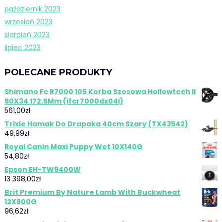
październik 2023
wrzesień 2023
sierpień 2023
lipiec 2023
POLECANE PRODUKTY
Shimano Fc R7000 105 Korba Szosowa Hollowtech Ii
50X34 172.5Mm (ifcr7000dx04l)
561,00
zł
Trixie Hamak Do Drapaka 40cm Szary (TX43542)
49,99
zł
Royal Canin Maxi Puppy Wet 10X140G
54,80
zł
Epson EH-TW9400W
13 398,00
zł
Brit Premium By Nature Lamb With Buckwheat
12X800G
96,62
zł