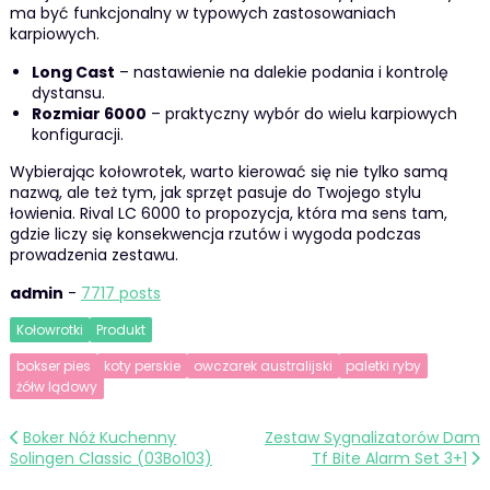
ma być funkcjonalny w typowych zastosowaniach
karpiowych.
Long Cast
– nastawienie na dalekie podania i kontrolę
dystansu.
Rozmiar 6000
– praktyczny wybór do wielu karpiowych
konfiguracji.
Wybierając kołowrotek, warto kierować się nie tylko samą
nazwą, ale też tym, jak sprzęt pasuje do Twojego stylu
łowienia. Rival LC 6000 to propozycja, która ma sens tam,
gdzie liczy się konsekwencja rzutów i wygoda podczas
prowadzenia zestawu.
admin
-
7717 posts
Kołowrotki
Produkt
bokser pies
koty perskie
owczarek australijski
paletki ryby
żółw lądowy
Nawigacja
Boker Nóż Kuchenny
Zestaw Sygnalizatorów Dam
Solingen Classic (03Bo103)
Tf Bite Alarm Set 3+1
wpisu