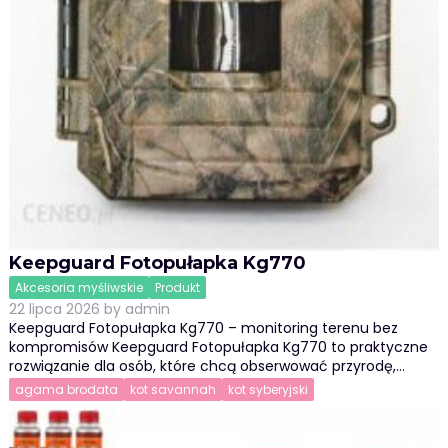
Keepguard Fotopułapka Kg770
Akcesoria myśliwskie
Produkt
22 lipca 2026
by
admin
Keepguard Fotopułapka Kg770 – monitoring terenu bez
kompromisów Keepguard Fotopułapka Kg770 to praktyczne
rozwiązanie dla osób, które chcą obserwować przyrodę,…
agama brodata
kot savannah
kot syberyjski