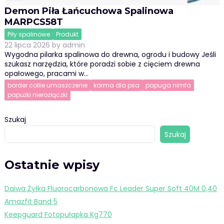
Demon Piła Łańcuchowa Spalinowa
MARPCS58T
Piły spalinowe
Produkt
22 lipca 2026
by
admin
Wygodna pilarka spalinowa do drewna, ogrodu i budowy Jeśli
szukasz narzędzia, które poradzi sobie z cięciem drewna
opałowego, pracami w…
border collie umaszczenie
karma dla psa
papuga nimfa
papużki nierozłączki
Szukaj
Szukaj
Ostatnie wpisy
Daiwa Żyłka Fluorocarbonowa Fc Leader Super Soft 40M 0,40
Amazfit Band 5
Keepguard Fotopułapka Kg770