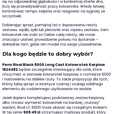
się na odpowiedniej głębokości i w konkretnej strefie dna,
liczy się przewidywalność pracy kołowrotka. Wtedy łatwiej
kontrolować tempo zwijania oraz reagować na sygnały ze
szczytówki.
Dobierając sprzęt, pamiętaj też o dopasowaniu reszty
zestawu: wędki, żyłki lub plecionki oraz ciężaru zestawu. Sam
kołowrotek nie zrobi za Ciebie całej roboty, ale może
znacząco ułatwić prowadzenie połowu na dystansie –
dokładnie tam, gdzie ten model ma swoje uzasadnienie.
Dla kogo będzie to dobry wybór?
Penn Rival Black 6000 Long Cast Kołowrotek Karpiow
1524482
będzie szczególnie interesujący dla osób, które
chcą mieć w zestawie kołowrotek karpiowy o rozmiarze 6000
i nastawieniu na dalekie rzuty. To także propozycja dla tych,
którzy lubią sprzęt w estetyce czarnej i szukają solidnego
elementu do codziennego użytkowania na wodzie.
Jeżeli dopiero kompletujesz podstawowy zestaw karpiowy
albo chcesz wymienić kołowrotek na bardziej „rzutowy”
wariant, Rival LC 6000 może okazać się rozsądnym krokiem.
W tej cenie
509.49 zł
otrzymujesz markowy produkt, który