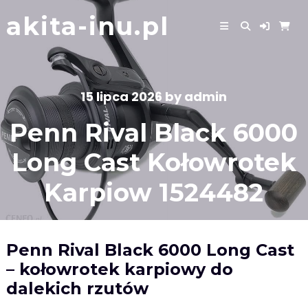
Skip
akita-inu.pl
to
content
15 lipca 2026
by
admin
Penn Rival Black 6000
Long Cast Kołowrotek
Karpiow 1524482
Penn Rival Black 6000 Long Cast
– kołowrotek karpiowy do
dalekich rzutów