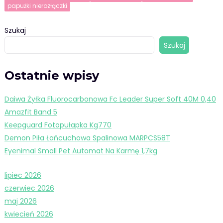
papużki nierozłączki
Szukaj
Szukaj
Ostatnie wpisy
Daiwa Żyłka Fluorocarbonowa Fc Leader Super Soft 40M 0,40
Amazfit Band 5
Keepguard Fotopułapka Kg770
Demon Piła Łańcuchowa Spalinowa MARPCS58T
Eyenimal Small Pet Automat Na Karmę 1,7kg
lipiec 2026
czerwiec 2026
maj 2026
kwiecień 2026