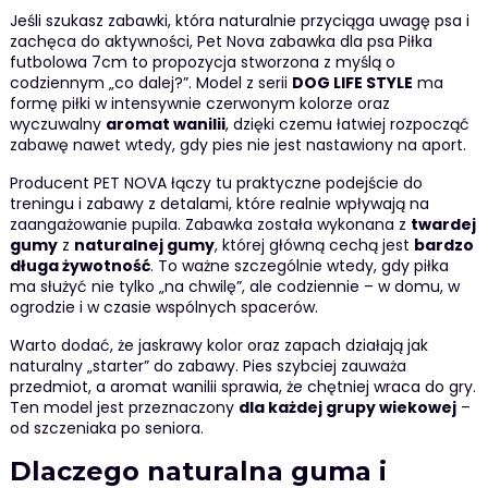
Jeśli szukasz zabawki, która naturalnie przyciąga uwagę psa i
zachęca do aktywności, Pet Nova zabawka dla psa Piłka
futbolowa 7cm to propozycja stworzona z myślą o
codziennym „co dalej?”. Model z serii
DOG LIFE STYLE
ma
formę piłki w intensywnie czerwonym kolorze oraz
wyczuwalny
aromat wanilii
, dzięki czemu łatwiej rozpocząć
zabawę nawet wtedy, gdy pies nie jest nastawiony na aport.
Producent PET NOVA łączy tu praktyczne podejście do
treningu i zabawy z detalami, które realnie wpływają na
zaangażowanie pupila. Zabawka została wykonana z
twardej
gumy
z
naturalnej gumy
, której główną cechą jest
bardzo
długa żywotność
. To ważne szczególnie wtedy, gdy piłka
ma służyć nie tylko „na chwilę”, ale codziennie – w domu, w
ogrodzie i w czasie wspólnych spacerów.
Warto dodać, że jaskrawy kolor oraz zapach działają jak
naturalny „starter” do zabawy. Pies szybciej zauważa
przedmiot, a aromat wanilii sprawia, że chętniej wraca do gry.
Ten model jest przeznaczony
dla każdej grupy wiekowej
–
od szczeniaka po seniora.
Dlaczego naturalna guma i