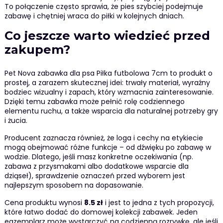
To połączenie często sprawia, że pies szybciej podejmuje
zabawę i chętniej wraca do piłki w kolejnych dniach.
Co jeszcze warto wiedzieć przed
zakupem?
Pet Nova zabawka dla psa Piłka futbolowa 7cm to produkt o
prostej, a zarazem skutecznej idei: trwały materiał, wyraźny
bodziec wizualny i zapach, który wzmacnia zainteresowanie.
Dzięki temu zabawka może pełnić rolę codziennego
elementu ruchu, a także wsparcia dla naturalnej potrzeby gry
i żucia.
Producent zaznacza również, że loga i cechy na etykiecie
mogą obejmować różne funkcje – od dźwięku po zabawę w
wodzie. Dlatego, jeśli masz konkretne oczekiwania (np.
zabawa z przysmakami albo dodatkowe wsparcie dla
dziąseł), sprawdzenie oznaczeń przed wyborem jest
najlepszym sposobem na dopasowanie.
Cena produktu wynosi
8.5 zł
i jest to jedna z tych propozycji,
które łatwo dodać do domowej kolekcji zabawek. Jeden
egzemplarz może wystarczyć na codzienną rozrywkę, ale jeśli