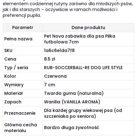
elementem codziennej rutyny zarówno dla młodszych psów,
jak i dla starszych – oczywiście w ramach możliwości i
preferencji pupila.
Parametr
Dane produktu
Pet Nova zabawka dla psa Piłka
Pełna nazwa
futbolowa 7cm
SKU
1a6c6e1da7f8
Cena
8.5 zł
Typ / seria
RUB-SOCCERBALL-RE DOG LIFE STYLE
Kolor
Czerwona
Wymiary
7 cm
Materiał
Twarda guma (naturalna)
Zapach
Wanilia (VANILLA AROMA)
Dla każdej grupy wiekowej psa (od
Przeznaczenie
szczeniaka po seniora)
Główna cecha
Bardzo długa żywotność
materiału