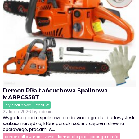
Demon Piła Łańcuchowa Spalinowa
MARPCS58T
Piły spalinowe
Produkt
22 lipca 2026
by
admin
Wygodna pilarka spalinowa do drewna, ogrodu i budowy Jeśli
szukasz narzędzia, które poradzi sobie z cięciem drewna
opałowego, pracami w…
border collie umaszczenie
karma dla psa
papuga nimfa