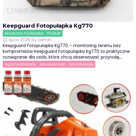
Keepguard Fotopułapka Kg770
Akcesoria myśliwskie
Produkt
22 lipca 2026
by
admin
Keepguard Fotopułapka Kg770 – monitoring terenu bez
kompromisów Keepguard Fotopułapka Kg770 to praktyczne
rozwiązanie dla osób, które chcą obserwować przyrodę,…
agama brodata
kot savannah
kot syberyjski