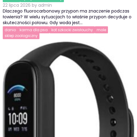
22 lipca 2026
by
admin
Dlaczego fluorocarbonowy przypon ma znaczenie podczas
łowienia? W wielu sytuacjach to właśnie przypon decyduje o
skuteczności połowu. Gdy woda jest…
danio
karma dla psa
kot szkocki zwisłouchy
mole
sklep zoologiczny