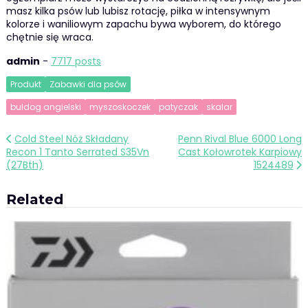
masz kilka psów lub lubisz rotację, piłka w intensywnym
kolorze i waniliowym zapachu bywa wyborem, do którego
chętnie się wraca.
admin
-
7717 posts
Produkt
Zabawki dla psów
buldog angielski
myszoskoczek
patyczak
skalar
Nawigacja
Cold Steel Nóż Składany
Penn Rival Blue 6000 Long
Recon 1 Tanto Serrated S35Vn
Cast Kołowrotek Karpiowy
wpisu
(27Bth)
1524489
Related