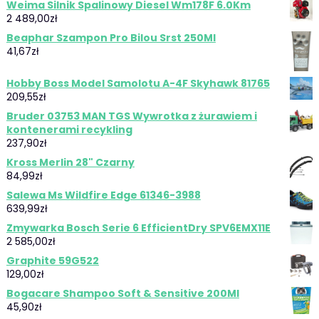
Weima Silnik Spalinowy Diesel Wm178F 6.0Km
2 489,00
zł
Beaphar Szampon Pro Bilou Srst 250Ml
41,67
zł
Hobby Boss Model Samolotu A-4F Skyhawk 81765
209,55
zł
Bruder 03753 MAN TGS Wywrotka z żurawiem i
kontenerami recykling
237,90
zł
Kross Merlin 28" Czarny
84,99
zł
Salewa Ms Wildfire Edge 61346-3988
639,99
zł
Zmywarka Bosch Serie 6 EfficientDry SPV6EMX11E
2 585,00
zł
Graphite 59G522
129,00
zł
Bogacare Shampoo Soft & Sensitive 200Ml
45,90
zł