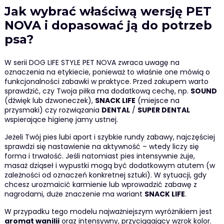
Jak wybrać właściwą wersję PET
NOVA i dopasować ją do potrzeb
psa?
W serii DOG LIFE STYLE PET NOVA zwraca uwagę na
oznaczenia na etykiecie, ponieważ to właśnie one mówią o
funkcjonalności zabawki w praktyce. Przed zakupem warto
sprawdzić, czy Twoja piłka ma dodatkową cechę, np.
SOUND
(dźwięk lub dzwoneczek),
SNACK LIFE
(miejsce na
przysmaki) czy rozwiązania
DENTAL
/
SUPER DENTAL
wspierające higienę jamy ustnej.
Jeżeli Twój pies lubi aport i szybkie rundy zabawy, najczęściej
sprawdzi się nastawienie na aktywność – wtedy liczy się
forma i trwałość. Jeśli natomiast pies intensywnie żuje,
masaż dziąseł i wypustki mogą być dodatkowym atutem (w
zależności od oznaczeń konkretnej sztuki). W sytuacji, gdy
chcesz urozmaicić karmienie lub wprowadzić zabawę z
nagrodami, duże znaczenie ma wariant
SNACK LIFE
.
W przypadku tego modelu najważniejszym wyróżnikiem jest
aromat wanilii
oraz intensywny, przyciągający wzrok kolor.