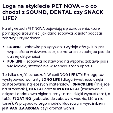
Loga na etykiecie PET NOVA – o co
chodzi z SOUND, DENTAL czy SNACK
LIFE?
Na etykietach PET NOVA pojawiają się oznaczenia, które
pomagają zrozumieć, jak dana zabawka „działa” podczas
zabawy. Przykładowo:
SOUND
– zabawka po ugryzieniu wydaje dźwięk lub jest
wyposażona w dzwoneczek, co naturalnie zachęca psa do
dalszej aktywności.
FUN LIFE
– zabawka nastawiona na wspólną zabawę psa i
właściciela, szczególnie w scenariuszach aportu.
To tylko część oznaczeń. W serii DOG LIFE STYLE mogą też
występować warianty
LONG LIFE
(długa żywotność dzięki
zastosowaniu najlepszych materiałów),
SNACK LIFE
(miejsce
na przysmaki),
DENTAL
oraz
SUPER DENTAL
(masowanie
dziąseł i dodatkowa higiena jamy ustnej dzięki wypustkom), a
także
FLOATING
(zabawka do zabawy w wodzie, która nie
tonie). W przypadku tego modelu kluczowym wyróżnikiem
jest
VANILLA AROMA
, czyli aromat wanilii.