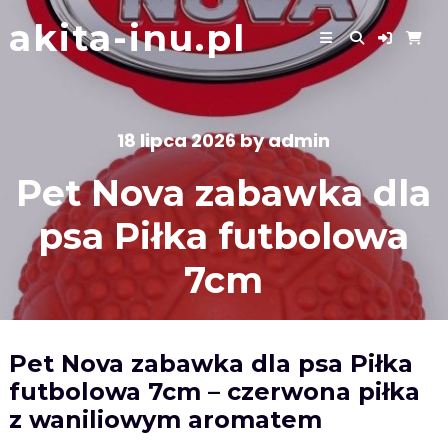
Skip
akita-inu.pl
to
content
18 lipca 2026
by
admin
Pet Nova zabawka dla
psa Piłka futbolowa
7cm
Pet Nova zabawka dla psa Piłka
futbolowa 7cm – czerwona piłka
z waniliowym aromatem