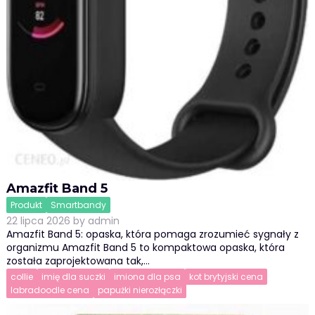
Amazfit Band 5
Produkt
Smartbandy
22 lipca 2026
by
admin
Amazfit Band 5: opaska, która pomaga zrozumieć sygnały z
organizmu Amazfit Band 5 to kompaktowa opaska, która
została zaprojektowana tak,…
collie
imię dla suczki
imiona dla psa
kot brytyjski cena
labradoodle cena
papużki nierozłączki