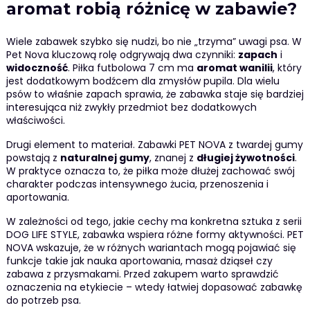
aromat robią różnicę w zabawie?
Wiele zabawek szybko się nudzi, bo nie „trzyma” uwagi psa. W
Pet Nova kluczową rolę odgrywają dwa czynniki:
zapach
i
widoczność
. Piłka futbolowa 7 cm ma
aromat wanilii
, który
jest dodatkowym bodźcem dla zmysłów pupila. Dla wielu
psów to właśnie zapach sprawia, że zabawka staje się bardziej
interesująca niż zwykły przedmiot bez dodatkowych
właściwości.
Drugi element to materiał. Zabawki PET NOVA z twardej gumy
powstają z
naturalnej gumy
, znanej z
długiej żywotności
.
W praktyce oznacza to, że piłka może dłużej zachować swój
charakter podczas intensywnego żucia, przenoszenia i
aportowania.
W zależności od tego, jakie cechy ma konkretna sztuka z serii
DOG LIFE STYLE, zabawka wspiera różne formy aktywności. PET
NOVA wskazuje, że w różnych wariantach mogą pojawiać się
funkcje takie jak nauka aportowania, masaż dziąseł czy
zabawa z przysmakami. Przed zakupem warto sprawdzić
oznaczenia na etykiecie – wtedy łatwiej dopasować zabawkę
do potrzeb psa.