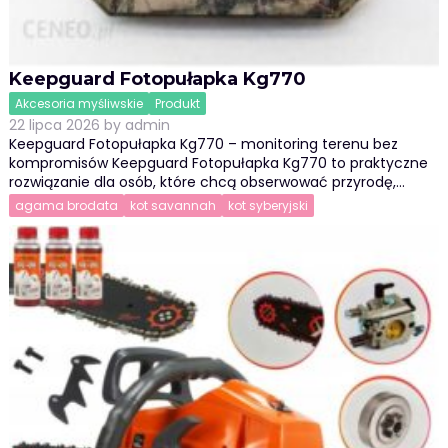
Keepguard Fotopułapka Kg770
Akcesoria myśliwskie
Produkt
22 lipca 2026
by
admin
Keepguard Fotopułapka Kg770 – monitoring terenu bez
kompromisów Keepguard Fotopułapka Kg770 to praktyczne
rozwiązanie dla osób, które chcą obserwować przyrodę,…
agama brodata
kot savannah
kot syberyjski