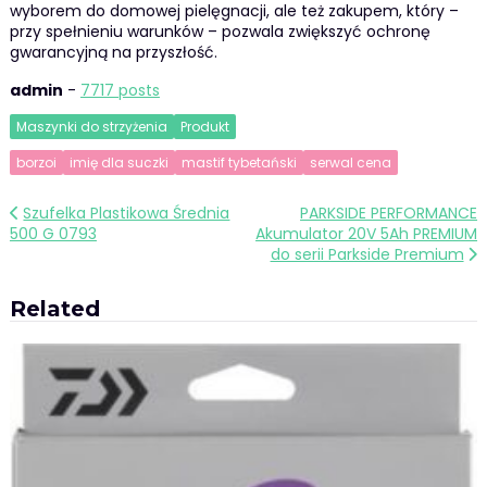
wyborem do domowej pielęgnacji, ale też zakupem, który –
przy spełnieniu warunków – pozwala zwiększyć ochronę
gwarancyjną na przyszłość.
admin
-
7717 posts
Maszynki do strzyżenia
Produkt
borzoi
imię dla suczki
mastif tybetański
serwal cena
Nawigacja
Szufelka Plastikowa Średnia
PARKSIDE PERFORMANCE
500 G 0793
Akumulator 20V 5Ah PREMIUM
wpisu
do serii Parkside Premium
Related