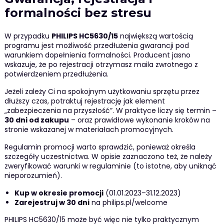
formalności bez stresu
W przypadku
PHILIPS HC5630/15
największą wartością
programu jest możliwość przedłużenia gwarancji pod
warunkiem dopełnienia formalności. Producent jasno
wskazuje, że po rejestracji otrzymasz maila zwrotnego z
potwierdzeniem przedłużenia.
Jeżeli zależy Ci na spokojnym użytkowaniu sprzętu przez
dłuższy czas, potraktuj rejestrację jak element
„zabezpieczenia na przyszłość”. W praktyce liczy się termin –
30 dni od zakupu
– oraz prawidłowe wykonanie kroków na
stronie wskazanej w materiałach promocyjnych.
Regulamin promocji warto sprawdzić, ponieważ określa
szczegóły uczestnictwa. W opisie zaznaczono też, że należy
zweryfikować warunki w regulaminie (to istotne, aby uniknąć
nieporozumień).
Kup w okresie promocji
(01.01.2023–31.12.2023)
Zarejestruj w 30 dni
na philips.pl/welcome
PHILIPS HC5630/15 może być więc nie tylko praktycznym