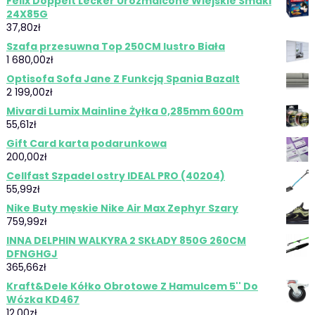
Felix Doppelt Lecker Urozmaicone Wiejskie Smaki
24X85G
37,80
zł
Szafa przesuwna Top 250CM lustro Biała
1 680,00
zł
Optisofa Sofa Jane Z Funkcją Spania Bazalt
2 199,00
zł
Mivardi Lumix Mainline Żyłka 0,285mm 600m
55,61
zł
Gift Card karta podarunkowa
200,00
zł
Cellfast Szpadel ostry IDEAL PRO (40204)
55,99
zł
Nike Buty męskie Nike Air Max Zephyr Szary
759,99
zł
INNA DELPHIN WALKYRA 2 SKŁADY 850G 260CM
DFNGHGJ
365,66
zł
Kraft&Dele Kółko Obrotowe Z Hamulcem 5'' Do
Wózka KD467
12,00
zł