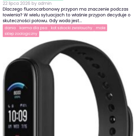
22 lipca 2026
by
admin
Dlaczego fluorocarbonowy przypon ma znaczenie podczas
łowienia? W wielu sytuacjach to właśnie przypon decyduje o
skuteczności połowu. Gdy woda jest…
danio
karma dla psa
kot szkocki zwisłouchy
mole
sklep zoologiczny