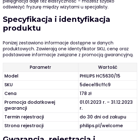
pielęgnacja daje też elastyczność – możesz szybko
odświeżyć fryzurę między wizytami u specjalisty.
Specyfikacja i identyfikacja
produktu
Poniżej zestawiono informacje dostępne w danych
produktowych. Zawierają one identyfikator SKU, cenę oraz
podstawowe informacje związane z promocją gwarancyjną.
Parametr
Wartość
Model
PHILIPS HC5630/15
SKU
5dece19cffc9
Cena
178 zł
Promocja dodatkowej
01.01.2023 r. – 31.12.2023
gwarancji
r.
Termin rejestracji
do 30 dni od zakupu
Strona rejestracji
philips.pl/welcome
Gwarancja, rejestracja i