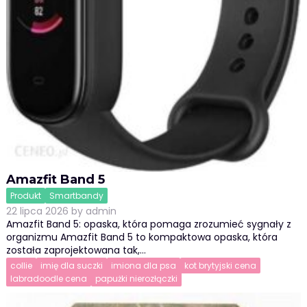
Amazfit Band 5
Produkt
Smartbandy
22 lipca 2026
by
admin
Amazfit Band 5: opaska, która pomaga zrozumieć sygnały z
organizmu Amazfit Band 5 to kompaktowa opaska, która
została zaprojektowana tak,…
collie
imię dla suczki
imiona dla psa
kot brytyjski cena
labradoodle cena
papużki nierozłączki