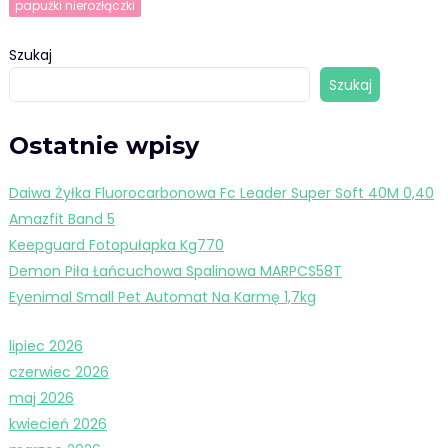
papużki nierozłączki
Szukaj
Szukaj
Ostatnie wpisy
Daiwa Żyłka Fluorocarbonowa Fc Leader Super Soft 40M 0,40
Amazfit Band 5
Keepguard Fotopułapka Kg770
Demon Piła Łańcuchowa Spalinowa MARPCS58T
Eyenimal Small Pet Automat Na Karmę 1,7kg
lipiec 2026
czerwiec 2026
maj 2026
kwiecień 2026