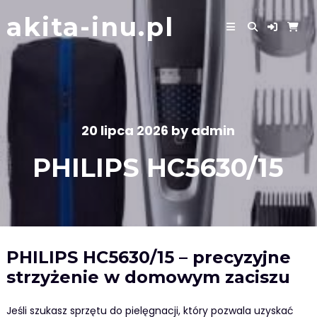
Skip
akita-inu.pl
to
content
20 lipca 2026
by
admin
PHILIPS HC5630/15
PHILIPS HC5630/15 – precyzyjne
strzyżenie w domowym zaciszu
Jeśli szukasz sprzętu do pielęgnacji, który pozwala uzyskać