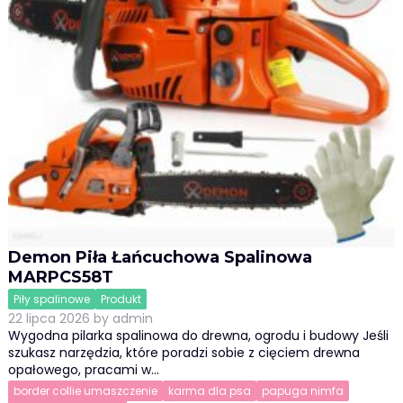
Demon Piła Łańcuchowa Spalinowa
MARPCS58T
Piły spalinowe
Produkt
22 lipca 2026
by
admin
Wygodna pilarka spalinowa do drewna, ogrodu i budowy Jeśli
szukasz narzędzia, które poradzi sobie z cięciem drewna
opałowego, pracami w…
border collie umaszczenie
karma dla psa
papuga nimfa