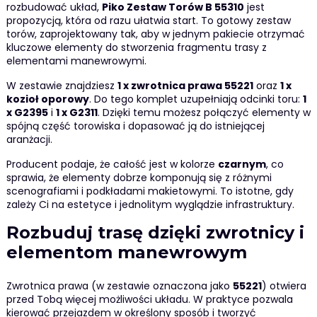
rozbudować układ,
Piko Zestaw Torów B 55310
jest
propozycją, która od razu ułatwia start. To gotowy zestaw
torów, zaprojektowany tak, aby w jednym pakiecie otrzymać
kluczowe elementy do stworzenia fragmentu trasy z
elementami manewrowymi.
W zestawie znajdziesz
1 x zwrotnica prawa 55221
oraz
1 x
kozioł oporowy
. Do tego komplet uzupełniają odcinki toru:
1
x G2395
i
1 x G2311
. Dzięki temu możesz połączyć elementy w
spójną część torowiska i dopasować ją do istniejącej
aranżacji.
Producent podaje, że całość jest w kolorze
czarnym
, co
sprawia, że elementy dobrze komponują się z różnymi
scenografiami i podkładami makietowymi. To istotne, gdy
zależy Ci na estetyce i jednolitym wyglądzie infrastruktury.
Rozbuduj trasę dzięki zwrotnicy i
elementom manewrowym
Zwrotnica prawa (w zestawie oznaczona jako
55221
) otwiera
przed Tobą więcej możliwości układu. W praktyce pozwala
kierować przejazdem w określony sposób i tworzyć