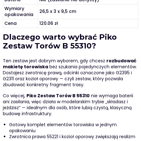
Wymiary
26,5 x 3 x 9,5 cm
opakowania
Cena
120.06 zł
Dlaczego warto wybrać Piko
Zestaw Torów B 55310?
Ten zestaw jest dobrym wyborem, gdy chcesz
rozbudować
makietę torowiska
bez szukania pojedynczych elementów.
Dostajesz zwrotnicę prawą, odcinki oznaczone jako G2395 i
G2311 oraz kozioł oporowy — czyli zestaw, który pozwala
zbudować konkretny fragment trasy.
Co więcej,
Piko Zestaw Torów B 55310
nie wymaga baterii
ani zasilania, więc działa w modelarskim trybie „składasz i
jeździsz” — idealnym dla osób, które lubią czystą, klasyczną
budowę infrastruktury.
Gotowy komplet elementów torowiska w jednym
opakowaniu
Zwrotnica prawa 55221 i kozioł oporowy zwiększają realizm