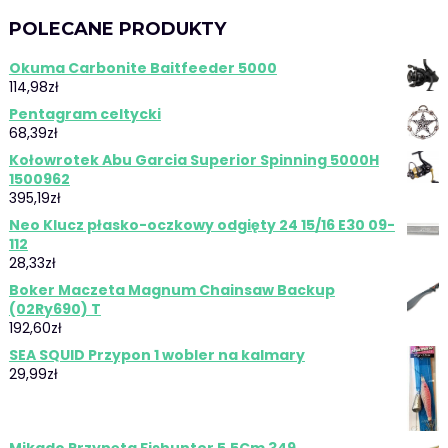
POLECANE PRODUKTY
Okuma Carbonite Baitfeeder 5000
114,98
zł
Pentagram celtycki
68,39
zł
Kołowrotek Abu Garcia Superior Spinning 5000H
1500962
395,19
zł
Neo Klucz płasko-oczkowy odgięty 24 15/16 E30 09-
112
28,33
zł
Boker Maczeta Magnum Chainsaw Backup
(02Ry690) T
192,60
zł
SEA SQUID Przypon 1 wobler na kalmary
29,99
zł