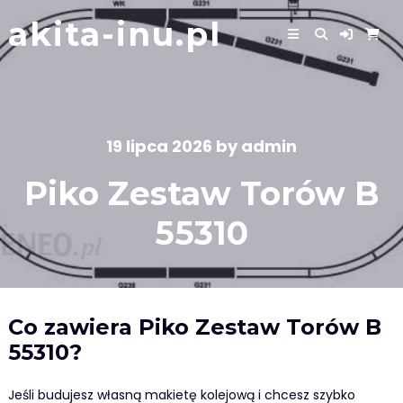
Skip
akita-inu.pl
to
content
19 lipca 2026
by
admin
Piko Zestaw Torów B
55310
Co zawiera Piko Zestaw Torów B
55310?
Jeśli budujesz własną makietę kolejową i chcesz szybko