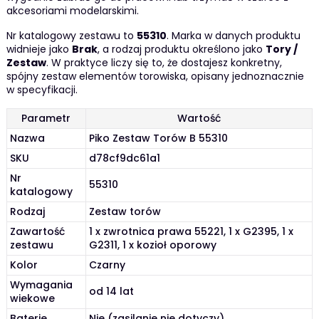
akcesoriami modelarskimi.
Nr katalogowy zestawu to
55310
. Marka w danych produktu
widnieje jako
Brak
, a rodzaj produktu określono jako
Tory /
Zestaw
. W praktyce liczy się to, że dostajesz konkretny,
spójny zestaw elementów torowiska, opisany jednoznacznie
w specyfikacji.
Parametr
Wartość
Nazwa
Piko Zestaw Torów B 55310
SKU
d78cf9dc61a1
Nr
55310
katalogowy
Rodzaj
Zestaw torów
Zawartość
1 x zwrotnica prawa 55221, 1 x G2395, 1 x
zestawu
G2311, 1 x kozioł oporowy
Kolor
Czarny
Wymagania
od 14 lat
wiekowe
Baterie
Nie (zasilanie nie dotyczy)