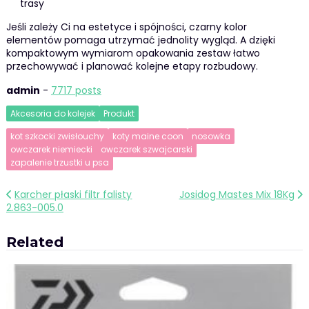
trasy
Jeśli zależy Ci na estetyce i spójności, czarny kolor
elementów pomaga utrzymać jednolity wygląd. A dzięki
kompaktowym wymiarom opakowania zestaw łatwo
przechowywać i planować kolejne etapy rozbudowy.
admin
-
7717 posts
Akcesoria do kolejek
Produkt
kot szkocki zwisłouchy
koty maine coon
nosowka
owczarek niemiecki
owczarek szwajcarski
zapalenie trzustki u psa
Nawigacja
Karcher płaski filtr falisty
Josidog Mastes Mix 18Kg
2.863-005.0
wpisu
Related