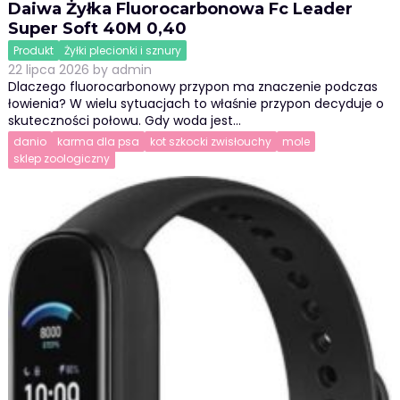
Daiwa Żyłka Fluorocarbonowa Fc Leader
Super Soft 40M 0,40
Produkt
Żyłki plecionki i sznury
22 lipca 2026
by
admin
Dlaczego fluorocarbonowy przypon ma znaczenie podczas
łowienia? W wielu sytuacjach to właśnie przypon decyduje o
skuteczności połowu. Gdy woda jest…
danio
karma dla psa
kot szkocki zwisłouchy
mole
sklep zoologiczny