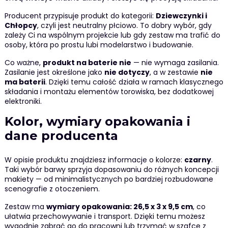
Producent przypisuje produkt do kategorii:
Dziewczynki i
Chłopcy
, czyli jest neutralny płciowo. To dobry wybór, gdy
zależy Ci na wspólnym projekcie lub gdy zestaw ma trafić do
osoby, która po prostu lubi modelarstwo i budowanie.
Co ważne,
produkt na baterie nie
— nie wymaga zasilania.
Zasilanie jest określone jako
nie dotyczy
, a w zestawie
nie
ma baterii
. Dzięki temu całość działa w ramach klasycznego
składania i montażu elementów torowiska, bez dodatkowej
elektroniki.
Kolor, wymiary opakowania i
dane producenta
W opisie produktu znajdziesz informacje o kolorze:
czarny
.
Taki wybór barwy sprzyja dopasowaniu do różnych koncepcji
makiety — od minimalistycznych po bardziej rozbudowane
scenografie z otoczeniem.
Zestaw ma
wymiary opakowania: 26,5 x 3 x 9,5 cm
, co
ułatwia przechowywanie i transport. Dzięki temu możesz
wygodnie zabrać go do pracowni lub trzymać w szafce z