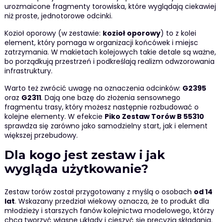
urozmaicone fragmenty torowiska, które wyglądają ciekawiej
niż proste, jednotorowe odcinki.
Kozioł oporowy (w zestawie:
kozioł oporowy
) to z kolei
element, który pomaga w organizacji końcówek i miejsc
zatrzymania. W makietach kolejowych takie detale są ważne,
bo porządkują przestrzeń i podkreślają realizm odwzorowania
infrastruktury.
Warto też zwrócić uwagę na oznaczenia odcinków:
G2395
oraz
G2311
. Dają one bazę do złożenia sensownego
fragmentu trasy, który możesz następnie rozbudować o
kolejne elementy. W efekcie
Piko Zestaw Torów B 55310
sprawdza się zarówno jako samodzielny start, jak i element
większej przebudowy.
Dla kogo jest zestaw i jak
wygląda użytkowanie?
Zestaw torów został przygotowany z myślą o osobach
od 14
lat
. Wskazany przedział wiekowy oznacza, że to produkt dla
młodzieży i starszych fanów kolejnictwa modelowego, którzy
chcą tworzyć własne układy i cieszyć się precyzją składania.