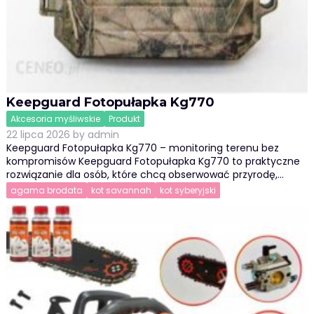
Keepguard Fotopułapka Kg770
Akcesoria myśliwskie
Produkt
22 lipca 2026
by
admin
Keepguard Fotopułapka Kg770 – monitoring terenu bez
kompromisów Keepguard Fotopułapka Kg770 to praktyczne
rozwiązanie dla osób, które chcą obserwować przyrodę,…
agama brodata
kot savannah
kot syberyjski