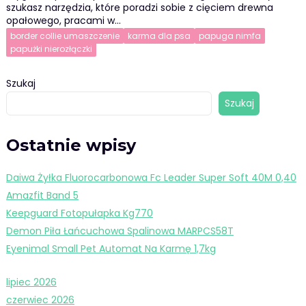
szukasz narzędzia, które poradzi sobie z cięciem drewna
opałowego, pracami w…
border collie umaszczenie
karma dla psa
papuga nimfa
papużki nierozłączki
Szukaj
Szukaj
Ostatnie wpisy
Daiwa Żyłka Fluorocarbonowa Fc Leader Super Soft 40M 0,40
Amazfit Band 5
Keepguard Fotopułapka Kg770
Demon Piła Łańcuchowa Spalinowa MARPCS58T
Eyenimal Small Pet Automat Na Karmę 1,7kg
lipiec 2026
czerwiec 2026