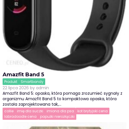
Amazfit Band 5
Produkt
Smartbandy
22 lipca 2026
by
admin
Amazfit Band 5: opaska, która pomaga zrozumieć sygnały z
organizmu Amazfit Band 5 to kompaktowa opaska, która
została zaprojektowana tak,…
collie
imię dla suczki
imiona dla psa
kot brytyjski cena
labradoodle cena
papużki nierozłączki