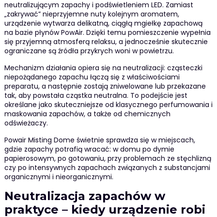
neutralizującym zapachy i podświetleniem LED. Zamiast
„zakrywać” nieprzyjemne nuty kolejnym aromatem,
urządzenie wytwarza delikatną, ciągłą mgiełkę zapachową
na bazie płynów PowAir. Dzięki temu pomieszczenie wypełnia
się przyjemną atmosferą relaksu, a jednocześnie skutecznie
ograniczane są źródła przykrych woni w powietrzu.
Mechanizm działania opiera się na neutralizacji: cząsteczki
niepożądanego zapachu łączą się z właściwościami
preparatu, a następnie zostają zniwelowane lub przekazane
tak, aby powstała cząstka neutralna. To podejście jest
określane jako skuteczniejsze od klasycznego perfumowania i
maskowania zapachów, a także od chemicznych
odświeżaczy.
Powair Misting Dome świetnie sprawdza się w miejscach,
gdzie zapachy potrafią wracać: w domu po dymie
papierosowym, po gotowaniu, przy problemach ze stęchlizną
czy po intensywnych zapachach związanych z substancjami
organicznymi i nieorganicznymi.
Neutralizacja zapachów w
praktyce – kiedy urządzenie robi