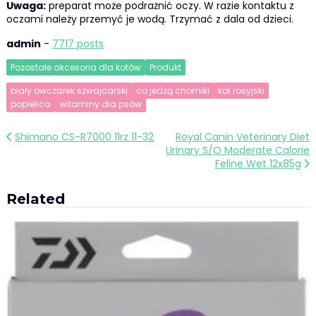
Uwaga:
preparat może podrażnić oczy. W razie kontaktu z
oczami należy przemyć je wodą. Trzymać z dala od dzieci.
admin
-
7717 posts
Pozostałe akcesoria dla kotów
Produkt
biały owczarek szwajcarski
co jedzą chomiki
kot rosyjski
popielica
witaminy dla psów
Nawigacja
Shimano CS-R7000 11rz 11-32
Royal Canin Veterinary Diet
Urinary S/O Moderate Calorie
wpisu
Feline Wet 12x85g
Related