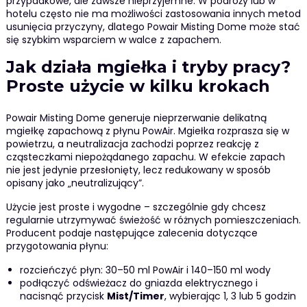
przypadkowe, ale zawsze nieprzyjemne. W podróży lub w
hotelu często nie ma możliwości zastosowania innych metod
usunięcia przyczyny, dlatego Powair Misting Dome może stać
się szybkim wsparciem w walce z zapachem.
Jak działa mgiełka i tryby pracy?
Proste użycie w kilku krokach
Powair Misting Dome generuje nieprzerwanie delikatną
mgiełkę zapachową z płynu PowAir. Mgiełka rozprasza się w
powietrzu, a neutralizacja zachodzi poprzez reakcję z
cząsteczkami niepożądanego zapachu. W efekcie zapach
nie jest jedynie przesłonięty, lecz redukowany w sposób
opisany jako „neutralizujący”.
Użycie jest proste i wygodne – szczególnie gdy chcesz
regularnie utrzymywać świeżość w różnych pomieszczeniach.
Producent podaje następujące zalecenia dotyczące
przygotowania płynu:
rozcieńczyć płyn: 30–50 ml PowAir i 140–150 ml wody
podłączyć odświeżacz do gniazda elektrycznego i
nacisnąć przycisk
Mist/Timer
, wybierając 1, 3 lub 5 godzin