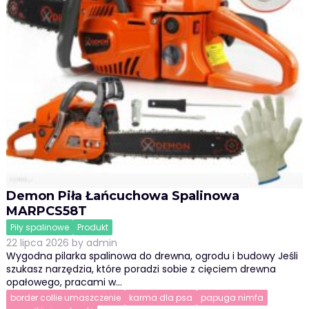
Demon Piła Łańcuchowa Spalinowa
MARPCS58T
Piły spalinowe
Produkt
22 lipca 2026
by
admin
Wygodna pilarka spalinowa do drewna, ogrodu i budowy Jeśli
szukasz narzędzia, które poradzi sobie z cięciem drewna
opałowego, pracami w…
border collie umaszczenie
karma dla psa
papuga nimfa