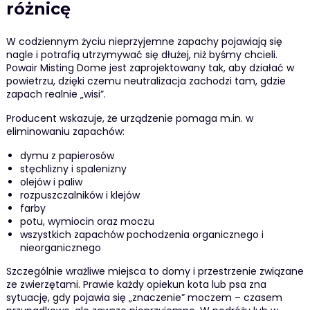
różnicę
W codziennym życiu nieprzyjemne zapachy pojawiają się
nagle i potrafią utrzymywać się dłużej, niż byśmy chcieli.
Powair Misting Dome jest zaprojektowany tak, aby działać w
powietrzu, dzięki czemu neutralizacja zachodzi tam, gdzie
zapach realnie „wisi”.
Producent wskazuje, że urządzenie pomaga m.in. w
eliminowaniu zapachów:
dymu z papierosów
stęchlizny i spalenizny
olejów i paliw
rozpuszczalników i klejów
farby
potu, wymiocin oraz moczu
wszystkich zapachów pochodzenia organicznego i
nieorganicznego
Szczególnie wrażliwe miejsca to domy i przestrzenie związane
ze zwierzętami. Prawie każdy opiekun kota lub psa zna
sytuację, gdy pojawia się „znaczenie” moczem – czasem