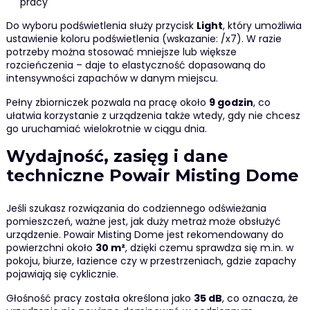
pracy
Do wyboru podświetlenia służy przycisk
Light
, który umożliwia
ustawienie koloru podświetlenia (wskazanie: /x7). W razie
potrzeby można stosować mniejsze lub większe
rozcieńczenia – daje to elastyczność dopasowaną do
intensywności zapachów w danym miejscu.
Pełny zbiorniczek pozwala na pracę około
9 godzin
, co
ułatwia korzystanie z urządzenia także wtedy, gdy nie chcesz
go uruchamiać wielokrotnie w ciągu dnia.
Wydajność, zasięg i dane
techniczne Powair Misting Dome
Jeśli szukasz rozwiązania do codziennego odświeżania
pomieszczeń, ważne jest, jak duży metraż może obsłużyć
urządzenie. Powair Misting Dome jest rekomendowany do
powierzchni około
30 m²
, dzięki czemu sprawdza się m.in. w
pokoju, biurze, łazience czy w przestrzeniach, gdzie zapachy
pojawiają się cyklicznie.
Głośność pracy została określona jako
35 dB
, co oznacza, że