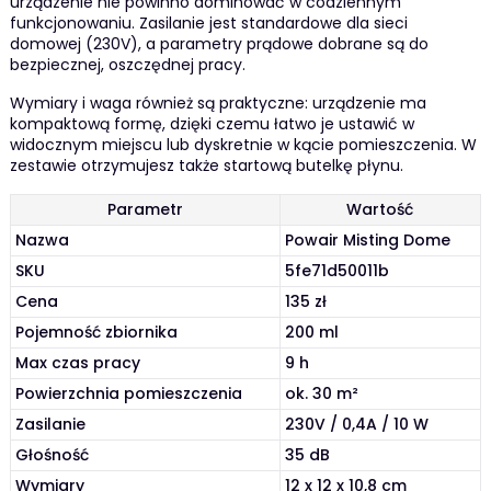
urządzenie nie powinno dominować w codziennym
funkcjonowaniu. Zasilanie jest standardowe dla sieci
domowej (230V), a parametry prądowe dobrane są do
bezpiecznej, oszczędnej pracy.
Wymiary i waga również są praktyczne: urządzenie ma
kompaktową formę, dzięki czemu łatwo je ustawić w
widocznym miejscu lub dyskretnie w kącie pomieszczenia. W
zestawie otrzymujesz także startową butelkę płynu.
Parametr
Wartość
Nazwa
Powair Misting Dome
SKU
5fe71d50011b
Cena
135 zł
Pojemność zbiornika
200 ml
Max czas pracy
9 h
Powierzchnia pomieszczenia
ok. 30 m²
Zasilanie
230V / 0,4A / 10 W
Głośność
35 dB
Wymiary
12 x 12 x 10,8 cm