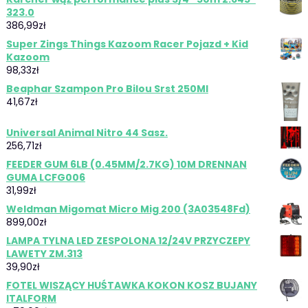
323.0
386,99
zł
Super Zings Things Kazoom Racer Pojazd + Kid
Kazoom
98,33
zł
Beaphar Szampon Pro Bilou Srst 250Ml
41,67
zł
Universal Animal Nitro 44 Sasz.
256,71
zł
FEEDER GUM 6LB (0.45MM/2.7KG) 10M DRENNAN
GUMA LCFG006
31,99
zł
Weldman Migomat Micro Mig 200 (3A03548Fd)
899,00
zł
LAMPA TYLNA LED ZESPOLONA 12/24V PRZYCZEPY
LAWETY ZM.313
39,90
zł
FOTEL WISZĄCY HUŚTAWKA KOKON KOSZ BUJANY
ITALFORM