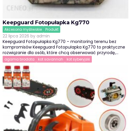
Keepguard Fotopułapka Kg770
Akcesoria myśliwskie
Produkt
22 lipca 2026
by
admin
Keepguard Fotopułapka Kg770 – monitoring terenu bez
kompromisów Keepguard Fotopułapka Kg770 to praktyczne
rozwiązanie dla osób, które chcą obserwować przyrodę,…
agama brodata
kot savannah
kot syberyjski