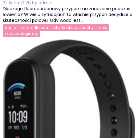
22 lipca 2026
by
admin
Dlaczego fluorocarbonowy przypon ma znaczenie podczas
łowienia? W wielu sytuacjach to właśnie przypon decyduje o
skuteczności połowu. Gdy woda jest…
danio
karma dla psa
kot szkocki zwisłouchy
mole
sklep zoologiczny