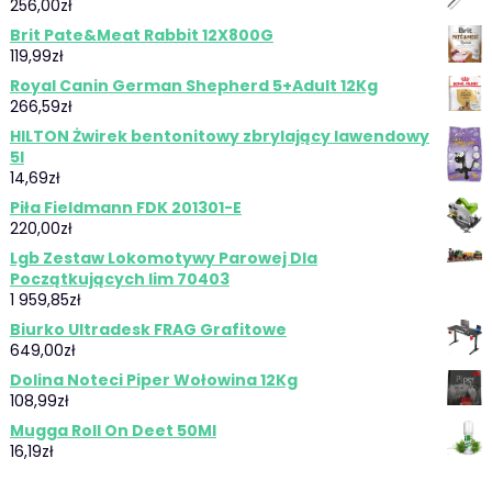
256,00
zł
Brit Pate&Meat Rabbit 12X800G
119,99
zł
Royal Canin German Shepherd 5+Adult 12Kg
266,59
zł
HILTON Żwirek bentonitowy zbrylający lawendowy
5l
14,69
zł
Piła Fieldmann FDK 201301-E
220,00
zł
Lgb Zestaw Lokomotywy Parowej Dla
Początkujących Iim 70403
1 959,85
zł
Biurko Ultradesk FRAG Grafitowe
649,00
zł
Dolina Noteci Piper Wołowina 12Kg
108,99
zł
Mugga Roll On Deet 50Ml
16,19
zł