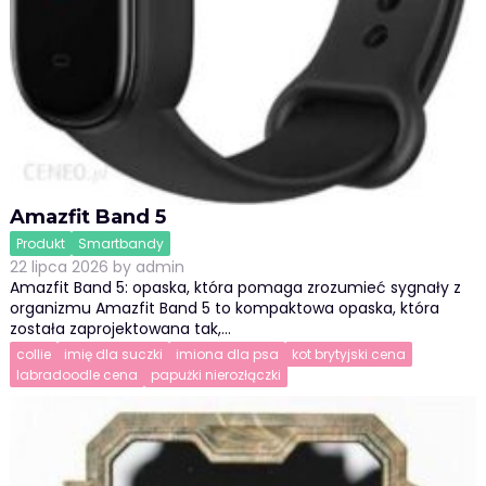
Amazfit Band 5
Produkt
Smartbandy
22 lipca 2026
by
admin
Amazfit Band 5: opaska, która pomaga zrozumieć sygnały z
organizmu Amazfit Band 5 to kompaktowa opaska, która
została zaprojektowana tak,…
collie
imię dla suczki
imiona dla psa
kot brytyjski cena
labradoodle cena
papużki nierozłączki