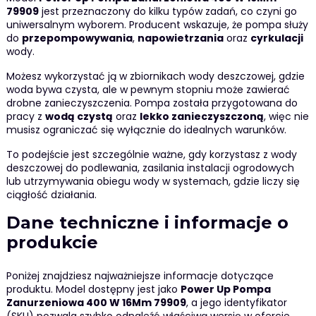
79909
jest przeznaczony do kilku typów zadań, co czyni go
uniwersalnym wyborem. Producent wskazuje, że pompa służy
do
przepompowywania
,
napowietrzania
oraz
cyrkulacji
wody.
Możesz wykorzystać ją w zbiornikach wody deszczowej, gdzie
woda bywa czysta, ale w pewnym stopniu może zawierać
drobne zanieczyszczenia. Pompa została przygotowana do
pracy z
wodą czystą
oraz
lekko zanieczyszczoną
, więc nie
musisz ograniczać się wyłącznie do idealnych warunków.
To podejście jest szczególnie ważne, gdy korzystasz z wody
deszczowej do podlewania, zasilania instalacji ogrodowych
lub utrzymywania obiegu wody w systemach, gdzie liczy się
ciągłość działania.
Dane techniczne i informacje o
produkcie
Poniżej znajdziesz najważniejsze informacje dotyczące
produktu. Model dostępny jest jako
Power Up Pompa
Zanurzeniowa 400 W 16Mm 79909
, a jego identyfikator
(SKU) pozwala szybko odnaleźć właściwą wersję w ofercie.