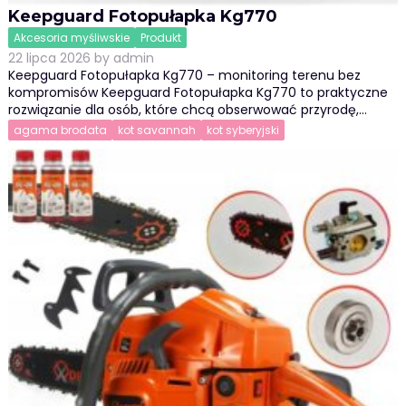
Keepguard Fotopułapka Kg770
Akcesoria myśliwskie
Produkt
22 lipca 2026
by
admin
Keepguard Fotopułapka Kg770 – monitoring terenu bez
kompromisów Keepguard Fotopułapka Kg770 to praktyczne
rozwiązanie dla osób, które chcą obserwować przyrodę,…
agama brodata
kot savannah
kot syberyjski