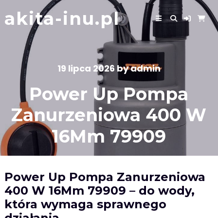
Skip
akita-inu.pl
to
content
19 lipca 2026
by
admin
Power Up Pompa
Zanurzeniowa 400 W
16Mm 79909
Power Up Pompa Zanurzeniowa
400 W 16Mm 79909 – do wody,
która wymaga sprawnego
działania