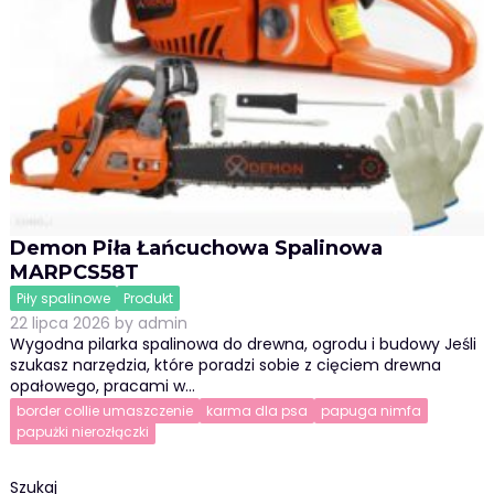
Demon Piła Łańcuchowa Spalinowa
MARPCS58T
Piły spalinowe
Produkt
22 lipca 2026
by
admin
Wygodna pilarka spalinowa do drewna, ogrodu i budowy Jeśli
szukasz narzędzia, które poradzi sobie z cięciem drewna
opałowego, pracami w…
border collie umaszczenie
karma dla psa
papuga nimfa
papużki nierozłączki
Szukaj