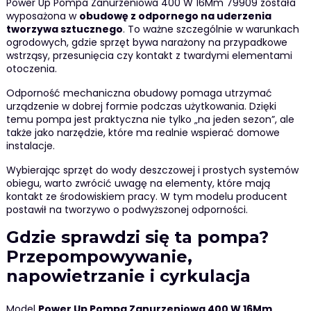
Power Up Pompa Zanurzeniowa 400 W 16Mm 79909 została
wyposażona w
obudowę z odpornego na uderzenia
tworzywa sztucznego
. To ważne szczególnie w warunkach
ogrodowych, gdzie sprzęt bywa narażony na przypadkowe
wstrząsy, przesunięcia czy kontakt z twardymi elementami
otoczenia.
Odporność mechaniczna obudowy pomaga utrzymać
urządzenie w dobrej formie podczas użytkowania. Dzięki
temu pompa jest praktyczna nie tylko „na jeden sezon”, ale
także jako narzędzie, które ma realnie wspierać domowe
instalacje.
Wybierając sprzęt do wody deszczowej i prostych systemów
obiegu, warto zwrócić uwagę na elementy, które mają
kontakt ze środowiskiem pracy. W tym modelu producent
postawił na tworzywo o podwyższonej odporności.
Gdzie sprawdzi się ta pompa?
Przepompowywanie,
napowietrzanie i cyrkulacja
Model
Power Up Pompa Zanurzeniowa 400 W 16Mm