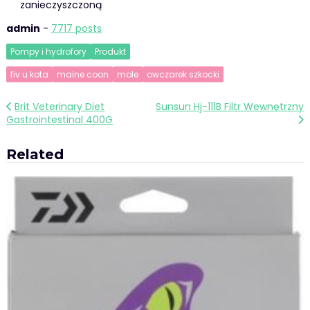
zanieczyszczoną
admin
-
7717 posts
Pompy i hydrofory
Produkt
fiv u kota
maine coon
mole
owczarek szkocki
Nawigacja
Brit Veterinary Diet
Sunsun Hj-111B Filtr Wewnętrzny
Gastrointestinal 400G
wpisu
Related