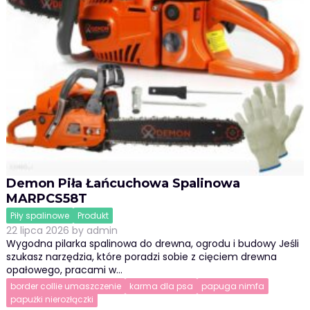
Demon Piła Łańcuchowa Spalinowa
MARPCS58T
Piły spalinowe
Produkt
22 lipca 2026
by
admin
Wygodna pilarka spalinowa do drewna, ogrodu i budowy Jeśli
szukasz narzędzia, które poradzi sobie z cięciem drewna
opałowego, pracami w…
border collie umaszczenie
karma dla psa
papuga nimfa
papużki nierozłączki