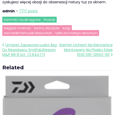
zyskujesz więcej okazji do obserwacji natury tuż za oknem.
admin
-
7717 posts
Karmniki i budki lęgowe
Produkt
belgijski malinois
karmy dla psów
korgi
owczarek francuski beauceron
rybki do małego akwarium
Nawigacja
Umarex Zapasowa Łuska Asg
Garmin Uchwyt Na Kierownicę
Do Rewolweru Smith&Wesson
Montowany Na Płasko Edge
wpisu
M&P R8 8 Szt. (2.6447.1)
1030 010-12563-00
Related