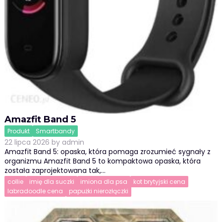
Amazfit Band 5
Produkt
Smartbandy
22 lipca 2026
by
admin
Amazfit Band 5: opaska, która pomaga zrozumieć sygnały z
organizmu Amazfit Band 5 to kompaktowa opaska, która
została zaprojektowana tak,…
collie
imię dla suczki
imiona dla psa
kot brytyjski cena
labradoodle cena
papużki nierozłączki