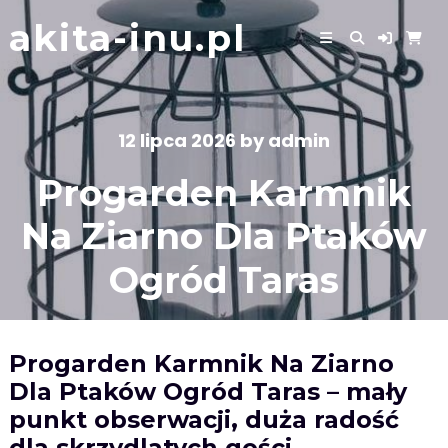
Skip
akita-inu.pl
to
content
12 lipca 2026
by
admin
Progarden Karmnik
Na Ziarno Dla Ptaków
Ogród Taras
Progarden Karmnik Na Ziarno
Dla Ptaków Ogród Taras – mały
punkt obserwacji, duża radość
dla skrzydlatych gości