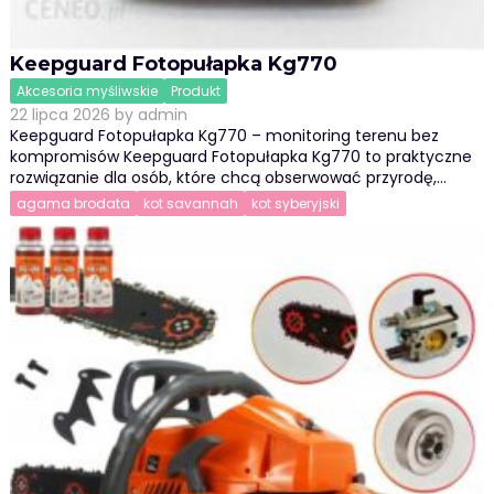
Keepguard Fotopułapka Kg770
Akcesoria myśliwskie
Produkt
22 lipca 2026
by
admin
Keepguard Fotopułapka Kg770 – monitoring terenu bez
kompromisów Keepguard Fotopułapka Kg770 to praktyczne
rozwiązanie dla osób, które chcą obserwować przyrodę,…
agama brodata
kot savannah
kot syberyjski