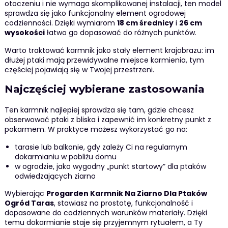
otoczeniu i nie wymaga skomplikowanej instalacji, ten model
sprawdza się jako funkcjonalny element ogrodowej
codzienności. Dzięki wymiarom
18 cm średnicy
i
26 cm
wysokości
łatwo go dopasować do różnych punktów.
Warto traktować karmnik jako stały element krajobrazu: im
dłużej ptaki mają przewidywalne miejsce karmienia, tym
częściej pojawiają się w Twojej przestrzeni.
Najczęściej wybierane zastosowania
Ten karmnik najlepiej sprawdza się tam, gdzie chcesz
obserwować ptaki z bliska i zapewnić im konkretny punkt z
pokarmem. W praktyce możesz wykorzystać go na:
tarasie lub balkonie, gdy zależy Ci na regularnym
dokarmianiu w pobliżu domu
w ogrodzie, jako wygodny „punkt startowy” dla ptaków
odwiedzających ziarno
Wybierając
Progarden Karmnik Na Ziarno Dla Ptaków
Ogród Taras
, stawiasz na prostotę, funkcjonalność i
dopasowane do codziennych warunków materiały. Dzięki
temu dokarmianie staje się przyjemnym rytuałem, a Ty