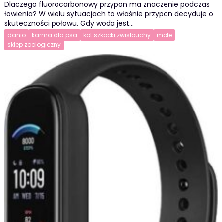
Dlaczego fluorocarbonowy przypon ma znaczenie podczas
łowienia? W wielu sytuacjach to właśnie przypon decyduje o
skuteczności połowu. Gdy woda jest…
danio
karma dla psa
kot szkocki zwisłouchy
mole
sklep zoologiczny