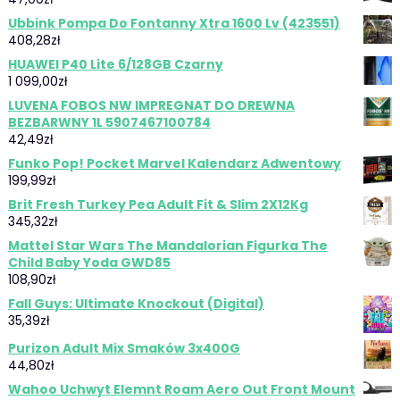
Ubbink Pompa Do Fontanny Xtra 1600 Lv (423551)
408,28
zł
HUAWEI P40 Lite 6/128GB Czarny
1 099,00
zł
LUVENA FOBOS NW IMPREGNAT DO DREWNA
BEZBARWNY 1L 5907467100784
42,49
zł
Funko Pop! Pocket Marvel Kalendarz Adwentowy
199,99
zł
Brit Fresh Turkey Pea Adult Fit & Slim 2X12Kg
345,32
zł
Mattel Star Wars The Mandalorian Figurka The
Child Baby Yoda GWD85
108,90
zł
Fall Guys: Ultimate Knockout (Digital)
35,39
zł
Purizon Adult Mix Smaków 3x400G
44,80
zł
Wahoo Uchwyt Elemnt Roam Aero Out Front Mount