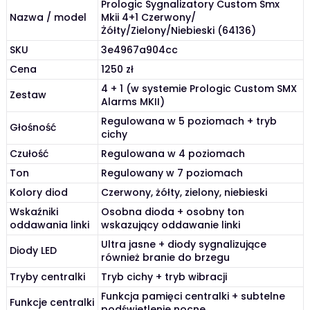
Prologic Sygnalizatory Custom Smx
Nazwa / model
Mkii 4+1 Czerwony/
Żółty/Zielony/Niebieski (64136)
SKU
3e4967a904cc
Cena
1250 zł
4 + 1 (w systemie Prologic Custom SMX
Zestaw
Alarms MKII)
Regulowana w 5 poziomach + tryb
Głośność
cichy
Czułość
Regulowana w 4 poziomach
Ton
Regulowany w 7 poziomach
Kolory diod
Czerwony, żółty, zielony, niebieski
Wskaźniki
Osobna dioda + osobny ton
oddawania linki
wskazujący oddawanie linki
Ultra jasne + diody sygnalizujące
Diody LED
również branie do brzegu
Tryby centralki
Tryb cichy + tryb wibracji
Funkcja pamięci centralki + subtelne
Funkcje centralki
podświetlenie nocne