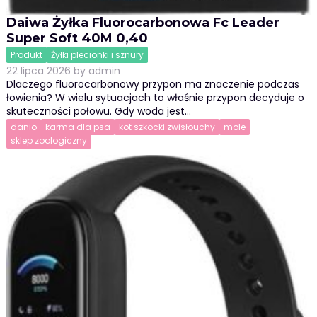
Daiwa Żyłka Fluorocarbonowa Fc Leader
Super Soft 40M 0,40
Produkt
Żyłki plecionki i sznury
22 lipca 2026
by
admin
Dlaczego fluorocarbonowy przypon ma znaczenie podczas
łowienia? W wielu sytuacjach to właśnie przypon decyduje o
skuteczności połowu. Gdy woda jest…
danio
karma dla psa
kot szkocki zwisłouchy
mole
sklep zoologiczny