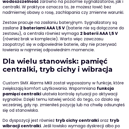
wodoszczelność
zarówno na poziomie sygnalizatorów, jak i
centralki. W praktyce oznacza to, że możesz łowić bez
nadmiernej obawy o rosę, zachlapania czy zmienne warunki.
Zestaw pracuje na zasilaniu bateryjnym. Sygnalizatory są
zasilane
2 bateriami AAA 1,5 V
(baterie nie są dołączone do
zestawu), a centrala również wymaga
2 baterii AAA 1,5 V
(również brak w komplecie). Warto więc zawczasu
zaopatrzyć się w odpowiednie baterie, aby nie przerywać
łowienia w najmniej odpowiednim momencie.
Dla wielu stanowisk: pamięć
centralki, tryb cichy i wibracja
Custom SMX Alarms MKII został wyposażony w funkcje, które
zwiększają komfort użytkowania. Wspomniana
funkcja
pamięci centralki
ułatwia kontrolę sytuacji po aktywacji
sygnałów. Dzięki temu łatwiej wrócić do tego, co działo się
wcześniej, gdy np. zmieniłeś pozycję lub na chwilę odsunąłeś
się od stanowiska.
Do dyspozycji jest również
tryb cichy centralki
oraz
tryb
wibracji centralki
. Jeśli łowisko wymaga dyskrecji albo po