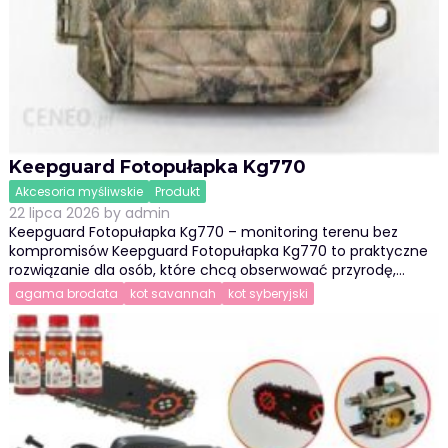
Keepguard Fotopułapka Kg770
Akcesoria myśliwskie
Produkt
22 lipca 2026
by
admin
Keepguard Fotopułapka Kg770 – monitoring terenu bez
kompromisów Keepguard Fotopułapka Kg770 to praktyczne
rozwiązanie dla osób, które chcą obserwować przyrodę,…
agama brodata
kot savannah
kot syberyjski