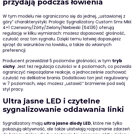
przydają podczas łowienia
W tym modelu nie ograniczono się do jednej, „ustawionej z
góry” charakterystyki. Prologic Sygnalizatory Custom Smx Mkii
4+1 Czerwony/Żółty/Zielony/Niebieski (64136) oferują
regulację w kilku wymiarach: możesz dopasować głośność,
czułość oraz ton sygnału. Dzięki temu łatwiej dopasujesz
sprzęt do warunków na łowisku, a także do własnych
preferencji.
Producent przewidział 5 poziomów głośności, w tym
tryb
cichy
. Jest też regulacja czułości w 4 poziomach, co pozwala
ograniczyć niepożądane reakcje, a jednocześnie zachować
czułość na delikatne brania. Dodatkowo ton jest regulowany
w 7 poziomach, więc możesz „ustawić” brzmienie pod swój
styl pracy.
Ultra jasne LED i czytelne
sygnalizowanie oddawania linki
Sygnalizatory mają
ultra jasne diody LED
, które nie tylko
pokazują aktywność, ale także ułatwiają rozpoznanie zdarzeń