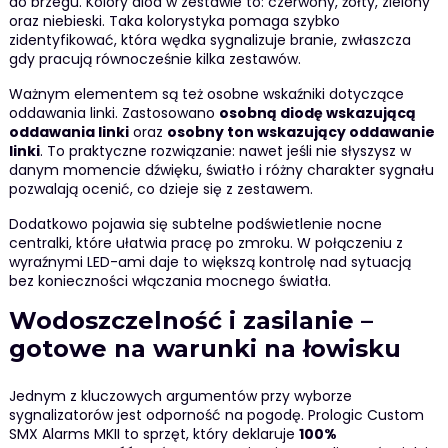
do brzegu. Kolory diod w zestawie to: czerwony, żółty, zielony
oraz niebieski. Taka kolorystyka pomaga szybko
zidentyfikować, która wędka sygnalizuje branie, zwłaszcza
gdy pracują równocześnie kilka zestawów.
Ważnym elementem są też osobne wskaźniki dotyczące
oddawania linki. Zastosowano
osobną diodę wskazującą
oddawania linki
oraz
osobny ton wskazujący oddawanie
linki
. To praktyczne rozwiązanie: nawet jeśli nie słyszysz w
danym momencie dźwięku, światło i różny charakter sygnału
pozwalają ocenić, co dzieje się z zestawem.
Dodatkowo pojawia się subtelne podświetlenie nocne
centralki, które ułatwia pracę po zmroku. W połączeniu z
wyraźnymi LED-ami daje to większą kontrolę nad sytuacją
bez konieczności włączania mocnego światła.
Wodoszczelność i zasilanie –
gotowe na warunki na łowisku
Jednym z kluczowych argumentów przy wyborze
sygnalizatorów jest odporność na pogodę. Prologic Custom
SMX Alarms MKII to sprzęt, który deklaruje
100%