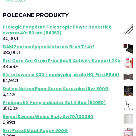
lipiec 2023
POLECANE PRODUKTY
Prologic Podpórka Telescopic Power Bankstick
czarna 40-60 cm (54363)
40,00
zł
DAM Zestaw Sygnalizatorów Brań Tf 4+1
383,00
zł
Brit Care Cat Grain Free Adult Activity Support 2Kg
44,99
zł
Skrzyżowanie K30 z podsypką, skala H0, Piko 55441
114,94
zł
Dolina Noteci Piper Serca Kurczaka I Ryż 800G
5,44
zł
Prologic K3 Hang Indicator Set 4 Rod (62050)
351,00
zł
Bispol Świeca Walec Biały Sw70/100090
6,99
zł
Brit Pate&Meat Puppy 800G