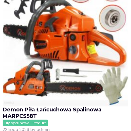
Demon Piła Łańcuchowa Spalinowa
MARPCS58T
Piły spalinowe
Produkt
22 lipca 2026
by
admin