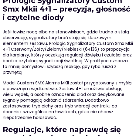
Prologic Sygnalizatory Custom
Smx Mkii 4+1 – precyzja, głośność
i czytelne diody
Jeśli łowisz nocą albo na stanowiskach, gdzie trudno o stałą
obserwację, sygnalizatory brań stają się kluczowym
elementem zestawu. Prologic Sygnalizatory Custom Smx Mkii
4+1 Czerwony/Żółty/Zielony/Niebieski (64136) to propozycja
dla karpiarzy, którzy oczekują regulacji dźwięku i czułości oraz
bardzo czytelnej sygnalizacji świetlnej. W praktyce oznacza
to mniej domysłów i szybszą reakcję, gdy ryba rusza z
przynętą.
Model Custom SMX Alarms MKII został przygotowany z myślą
o poważnym wędkarstwie. Zestaw 4+1 umożliwia obsługę
wielu wędek, a osobne oznaczenia diod oraz dedykowane
sygnały pomagają odróżnić zdarzenia. Dodatkowo
zastosowano tryb cichy oraz tryb wibracji centralki, co
docenisz szczególnie na łowiskach, gdzie nie chcesz
niepotrzebnie hałasować.
Regulacje, które naprawdę się