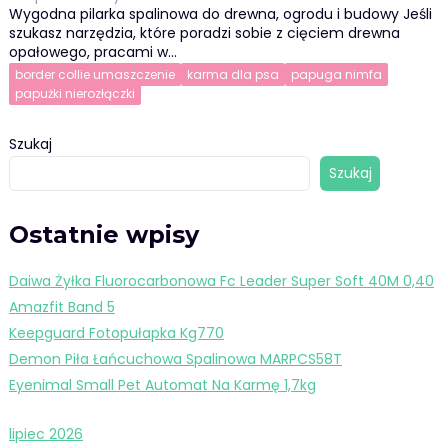
Wygodna pilarka spalinowa do drewna, ogrodu i budowy Jeśli
szukasz narzędzia, które poradzi sobie z cięciem drewna
opałowego, pracami w…
border collie umaszczenie
karma dla psa
papuga nimfa
papużki nierozłączki
Szukaj
Szukaj
Ostatnie wpisy
Daiwa Żyłka Fluorocarbonowa Fc Leader Super Soft 40M 0,40
Amazfit Band 5
Keepguard Fotopułapka Kg770
Demon Piła Łańcuchowa Spalinowa MARPCS58T
Eyenimal Small Pet Automat Na Karmę 1,7kg
lipiec 2026