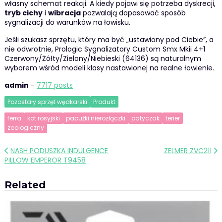
własny schemat reakcji. A kiedy pojawi się potrzeba dyskrecji,
tryb cichy
i
wibracja
pozwalają dopasować sposób
sygnalizacji do warunków na łowisku.
Jeśli szukasz sprzętu, który ma być „ustawiony pod Ciebie”, a
nie odwrotnie, Prologic Sygnalizatory Custom Smx Mkii 4+1
Czerwony/Żółty/Zielony/Niebieski (64136) są naturalnym
wyborem wśród modeli klasy nastawionej na realne łowienie.
admin
-
7717 posts
Pozostały sprzęt wędkarski
Produkt
ferra
kot rosyjski
papużki nierozłączki
patyczak
terier
zoologiczny
Nawigacja
NASH PODUSZKA INDULGENCE
ZELMER ZVC211
PILLOW EMPEROR T9458
wpisu
Related