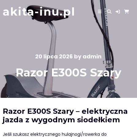
Skip
akita-inu.pl
to
content
20 lipca 2026
by
admin
Razor E300S Szary
Razor E300S Szary – elektryczna
jazda z wygodnym siodełkiem
Jeśli szukasz elektrycznego hulajnogi/rowerka do