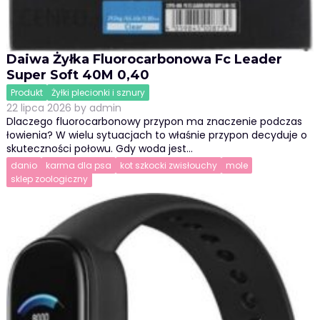
Daiwa Żyłka Fluorocarbonowa Fc Leader
Super Soft 40M 0,40
Produkt
Żyłki plecionki i sznury
22 lipca 2026
by
admin
Dlaczego fluorocarbonowy przypon ma znaczenie podczas
łowienia? W wielu sytuacjach to właśnie przypon decyduje o
skuteczności połowu. Gdy woda jest…
danio
karma dla psa
kot szkocki zwisłouchy
mole
sklep zoologiczny