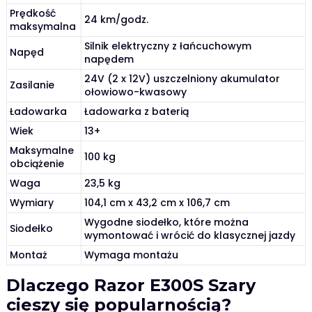
Prędkość
24 km/godz.
maksymalna
Silnik elektryczny z łańcuchowym
Napęd
napędem
24V (2 x 12V) uszczelniony akumulator
Zasilanie
ołowiowo-kwasowy
Ładowarka
Ładowarka z baterią
Wiek
13+
Maksymalne
100 kg
obciążenie
Waga
23,5 kg
Wymiary
104,1 cm x 43,2 cm x 106,7 cm
Wygodne siodełko, które można
Siodełko
wymontować i wrócić do klasycznej jazdy
Montaż
Wymaga montażu
Dlaczego Razor E300S Szary
cieszy się popularnością?