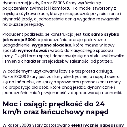
dynamicznej jazdy, Razor E300S Szary wyróżnia się
połączeniem zwinności i komfortu. To model stworzony z
myślą o użytkownikach, którzy chcą poczuć przyspieszenie i
płynność jazdy, a jednocześnie cenią wygodne rozwiązania
na dłuższe przejazdy.
Producent podkreśla, że konstrukcja jest
tak samo szybka
jak wersja E300
, a jednocześnie oferuje praktyczne
udogodnienie:
wygodne siodełko
, które można w łatwy
sposób
wymontować
i wrócić do klasycznego sposobu
jazdy. Dzięki temu sprzęt dopasowuje się do stylu użytkownika
i zmienia charakter przejażdżek w zależności od potrzeb.
W codziennym użytkowaniu liczy się też prosta obsługa.
Razor E300S Szary jest zasilany elektrycznie, a napęd opiera
się na łańcuchu, co sprzyja sprawnemu przenoszeniu mocy.
To propozycja dla osób, które chcą jeździć dynamicznie i
jednocześnie mieć przyjemność z dopracowanej mechaniki.
Moc i osiągi: prędkość do 24
km/h oraz łańcuchowy napęd
W Razor E300S Szary zastosowano
elektrycznie napędzany