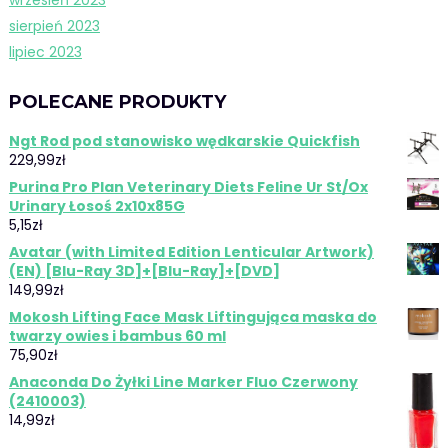
sierpień 2023
lipiec 2023
POLECANE PRODUKTY
Ngt Rod pod stanowisko wędkarskie Quickfish
229,99
zł
Purina Pro Plan Veterinary Diets Feline Ur St/Ox
Urinary Łosoś 2x10x85G
5,15
zł
Avatar (with Limited Edition Lenticular Artwork)
(EN) [Blu-Ray 3D]+[Blu-Ray]+[DVD]
149,99
zł
Mokosh Lifting Face Mask Liftingująca maska do
twarzy owies i bambus 60 ml
75,90
zł
Anaconda Do Żyłki Line Marker Fluo Czerwony
(2410003)
14,99
zł