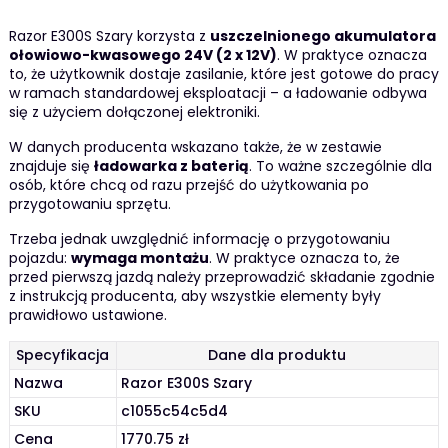
Razor E300S Szary korzysta z
uszczelnionego akumulatora
ołowiowo-kwasowego 24V (2 x 12V)
. W praktyce oznacza
to, że użytkownik dostaje zasilanie, które jest gotowe do pracy
w ramach standardowej eksploatacji – a ładowanie odbywa
się z użyciem dołączonej elektroniki.
W danych producenta wskazano także, że w zestawie
znajduje się
ładowarka z baterią
. To ważne szczególnie dla
osób, które chcą od razu przejść do użytkowania po
przygotowaniu sprzętu.
Trzeba jednak uwzględnić informację o przygotowaniu
pojazdu:
wymaga montażu
. W praktyce oznacza to, że
przed pierwszą jazdą należy przeprowadzić składanie zgodnie
z instrukcją producenta, aby wszystkie elementy były
prawidłowo ustawione.
Specyfikacja
Dane dla produktu
Nazwa
Razor E300S Szary
SKU
c1055c54c5d4
Cena
1770.75 zł