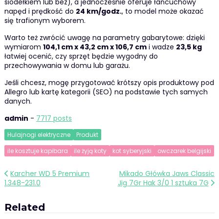
siodełkiem lub bez), a jednocześnie oferuje łańcuchowy
napęd i prędkość do
24 km/godz.
, to model może okazać
się trafionym wyborem.
Warto też zwrócić uwagę na parametry gabarytowe: dzięki
wymiarom
104,1 cm x 43,2 cm x 106,7 cm
i wadze
23,5 kg
łatwiej ocenić, czy sprzęt będzie wygodny do
przechowywania w domu lub garażu.
Jeśli chcesz, mogę przygotować krótszy opis produktowy pod
Allegro lub kartę kategorii (SEO) na podstawie tych samych
danych.
admin
-
7717 posts
Hulajnogi elektryczne
Produkt
ile kosztuje kapibara
ile żyją koty
kot syberyjski
owczarek belgijski
Nawigacja
Karcher WD 5 Premium
Mikado Główka Jaws Classic
1.348-231.0
Jig 7Gr Hak 3/0 1 sztuka 7G
wpisu
Related