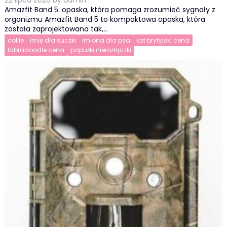
Amazfit Band 5: opaska, która pomaga zrozumieć sygnały z
organizmu Amazfit Band 5 to kompaktowa opaska, która
została zaprojektowana tak,…
collie
imię dla suczki
imiona dla psa
kot brytyjski cena
labradoodle cena
papużki nierozłączki