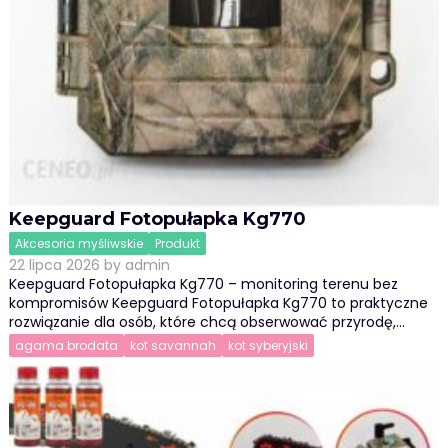
Keepguard Fotopułapka Kg770
Akcesoria myśliwskie
Produkt
22 lipca 2026
by
admin
Keepguard Fotopułapka Kg770 – monitoring terenu bez
kompromisów Keepguard Fotopułapka Kg770 to praktyczne
rozwiązanie dla osób, które chcą obserwować przyrodę,…
agama brodata
kot savannah
kot syberyjski