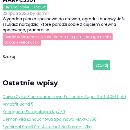
MARPCS58T
Piły spalinowe
Produkt
22 lipca 2026
by
admin
Wygodna pilarka spalinowa do drewna, ogrodu i budowy Jeśli
szukasz narzędzia, które poradzi sobie z cięciem drewna
opałowego, pracami w…
border collie umaszczenie
karma dla psa
papuga nimfa
papużki nierozłączki
Szukaj
Szukaj
Ostatnie wpisy
Daiwa Żyłka Fluorocarbonowa Fc Leader Super Soft 40M 0,40
Amazfit Band 5
Keepguard Fotopułapka Kg770
Demon Piła Łańcuchowa Spalinowa MARPCS58T
Eyenimal Small Pet Automat Na Karmę 1,7kg