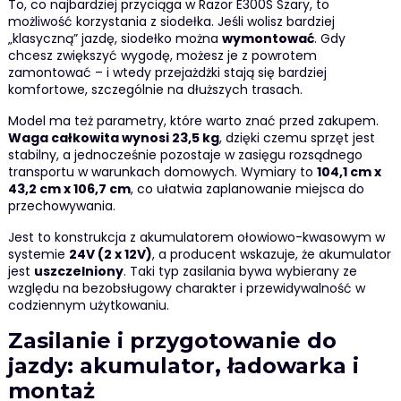
To, co najbardziej przyciąga w Razor E300S Szary, to
możliwość korzystania z siodełka. Jeśli wolisz bardziej
„klasyczną” jazdę, siodełko można
wymontować
. Gdy
chcesz zwiększyć wygodę, możesz je z powrotem
zamontować – i wtedy przejażdżki stają się bardziej
komfortowe, szczególnie na dłuższych trasach.
Model ma też parametry, które warto znać przed zakupem.
Waga całkowita wynosi 23,5 kg
, dzięki czemu sprzęt jest
stabilny, a jednocześnie pozostaje w zasięgu rozsądnego
transportu w warunkach domowych. Wymiary to
104,1 cm x
43,2 cm x 106,7 cm
, co ułatwia zaplanowanie miejsca do
przechowywania.
Jest to konstrukcja z akumulatorem ołowiowo-kwasowym w
systemie
24V (2 x 12V)
, a producent wskazuje, że akumulator
jest
uszczelniony
. Taki typ zasilania bywa wybierany ze
względu na bezobsługowy charakter i przewidywalność w
codziennym użytkowaniu.
Zasilanie i przygotowanie do
jazdy: akumulator, ładowarka i
montaż