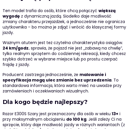
Ten model trafia do osób, które chcą połączyć
większą
wygodę
z dynamiczną jazdą. Siodełko daje możliwość
zmiany charakteru przejażdżek, a jednocześnie nie ogranicza
użytkownika – bo można je zdjąć i wrócić do klasycznej formy
jazdy.
Ważnym atutem jest też czytelna charakterystyka osiągów.
24 km/godz.
sprawia, że pojazd nie jest „zabawą na chwilę”,
tylko realnym sprzętem do codziennej rekreacji, kiedy chcesz
szybko dotrzeć w wybrane miejsce lub po prostu czerpać
frajdę z jazdy.
Producent zastrzega jednocześnie, że
malowanie i
specyfikacja mogą ulec zmianie bez uprzedzenia
. To
standardowa informacja, która warto mieć na uwadze przy
zamówieniach i oczekiwaniach wizualnych.
Dla kogo będzie najlepszy?
Razor E300S Szary jest przeznaczony dla osób w wieku
13+
i
przy maksymalnym obciążeniu
do 100 kg
. Jeśli zależy Ci na
sprzęcie, który daje możliwość jazdy w różnych wariantach (z