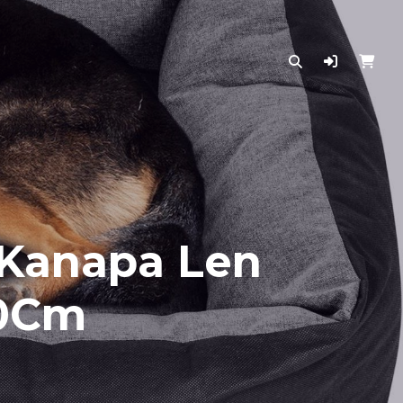
 Kanapa Len
0Cm