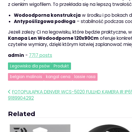
z cienkim wigofilem. To przekłada się na lepszą trwałoś
Wodoodporna konstrukcja
w środku i po bokach d
Antypoślizgowa podłoga
– stabilność podczas co
Jeżeli zależy Ci na legowisku, które będzie praktyczn
Kanapa Len Wodoodporne 120x90Cm
oferuje konkre
czytelne wymiary, dzięki którym łatwiej zaplanować mie
admin
-
7717 posts
Legowiska dla psów
Produkt
belgian malinois
kangal cena
lassie rasa
Nawigacja
FOTOPUŁAPKA DENVER WCS-5020 FULLHD KAMERA IR IP6
9189904292
wpisu
Related