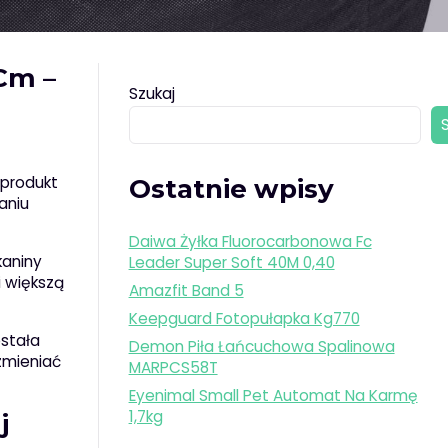
Cm –
Szukaj
 produkt
Ostatnie wpisy
aniu
Daiwa Żyłka Fluorocarbonowa Fc
kaniny
Leader Super Soft 40M 0,40
i większą
Amazfit Band 5
Keepguard Fotopułapka Kg770
stała
Demon Piła Łańcuchowa Spalinowa
 zmieniać
MARPCS58T
Eyenimal Small Pet Automat Na Karmę
1,7kg
j