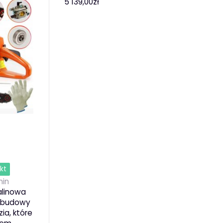
5 139,00
zł
kt
in
alinowa
i budowy
ia, które