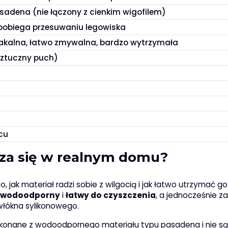
adena (nie łączony z cienkim wigofilem)
pobiega przesuwaniu legowiska
akalna, łatwo zmywalna, bardzo wytrzymała
sztuczny puch)
cu
za się w realnym domu?
o, jak materiał radzi sobie z wilgocią i jak łatwo utrzymać g
ł wodoodporny
i
łatwy do czyszczenia
, a jednocześnie z
włókna sylikonowego.
 wykonane z wodoodpornego materiału typu pasadena i nie s