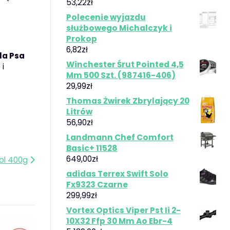
53,22
zł
Polecenie wyjazdu
służbowego Michalczyk i
Prokop
6,82
zł
la Psa
Winchester Śrut Pointed 4,5
 i
Mm 500 Szt. (987416-406)
29,99
zł
Thomas Żwirek Zbrylający 20
Litrów
56,90
zł
Landmann Chef Comfort
Basic+ 11528
649,00
zł
ol 400g
adidas Terrex Swift Solo
Fx9323 Czarne
299,99
zł
Vortex Optics Viper Pst Ii 2-
10X32 Ffp 30 Mm Ao Ebr-4