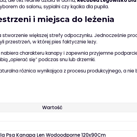
ąda, ale też realnie działa w domu,
Recobed Legowisko Dla
borem do salonu, sypialni czy kącika dla pupila.
trzeni i miejsca do leżenia
ia stworzenie większej strefy odpoczynku. Jednocześnie pr
zyli przestrzeń, w której pies faktycznie leży.
o nabiera charakteru kanapy i zapewnia przyjemne podparcie
bią „opierać się” podczas snu lub drzemki.
aturalna różnica wynikająca z procesu produkcyjnego, a nie 
Wartość
Dla Psa Kanapa Len Wodoodporne 120x90Cm