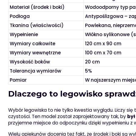
Materiał (środek i boki)
Wodoodporny typ pas
Podłoga
Antypoślizgowa – za
Tkanina (właściwości)
Powlekana, nieprzem
Wypełnienie
Włókno sylikonowe (
Wymiary całkowite
120 cm x 90 cm
Wymiary wewnętrzne
100 cm x 70 cm
Wysokość boków
20 cm
Tolerancja wymiarów
5%
Pomiar
W najszerszym miejs
Dlaczego to legowisko sprawd
Wybór legowiska to nie tylko kwestia wyglądu. Liczy się t
czystości. Ten model został zaprojektowany tak, by
by
przyjemne miejsce do odpoczynku dzięki wypełnieniu z 
Wielu opiekunów docenia też fakt, że środek i boki są