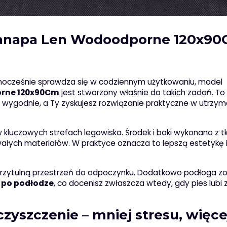
Kanapa Len Wodoodporne 120x90
jednocześnie sprawdza się w codziennym użytkowaniu, model
orne 120x90Cm
jest stworzony właśnie do takich zadań. To
 wygodnie, a Ty zyskujesz rozwiązanie praktyczne w utrzym
luczowych strefach legowiska. Środek i boki wykonano z t
wałych materiałów. W praktyce oznacza to lepszą estetykę 
rzytulną przestrzeń do odpoczynku. Dodatkowo podłoga zo
ę po podłodze
, co docenisz zwłaszcza wtedy, gdy pies lubi
zyszczenie – mniej stresu, więce