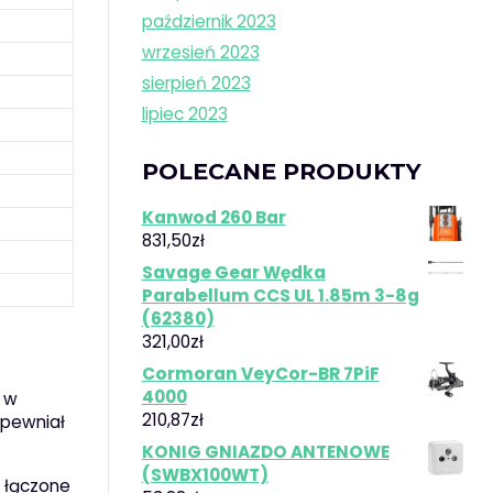
październik 2023
wrzesień 2023
sierpień 2023
lipiec 2023
POLECANE PRODUKTY
Kanwod 260 Bar
831,50
zł
Savage Gear Wędka
Parabellum CCS UL 1.85m 3-8g
(62380)
321,00
zł
Cormoran VeyCor-BR 7PiF
4000
o w
210,87
zł
apewniał
KONIG GNIAZDO ANTENOWE
(SWBX100WT)
ą łączone