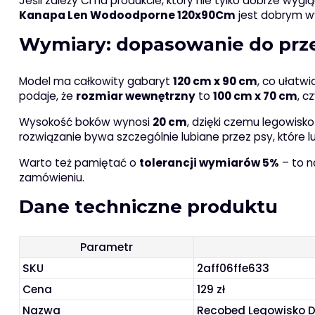
Jeśli zależy Ci na produkcie, który nie tylko dobrze wygl
Kanapa Len Wodoodporne 120x90Cm
jest dobrym wy
Wymiary: dopasowanie do przes
Model ma całkowity gabaryt
120 cm x 90 cm
, co ułatw
podaje, że
rozmiar wewnętrzny
to
100 cm x 70 cm
, c
Wysokość boków wynosi
20 cm
, dzięki czemu legowisk
rozwiązanie bywa szczególnie lubiane przez psy, które lu
Warto też pamiętać o
tolerancji wymiarów 5%
– to n
zamówieniu.
Dane techniczne produktu
Parametr
SKU
2aff06ffe633
Cena
129 zł
Nazwa
Recobed Legowisko 