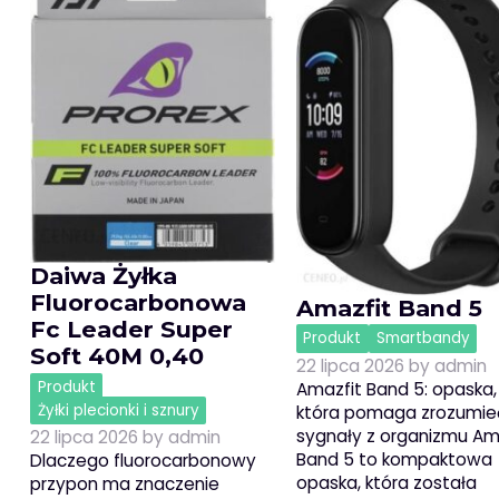
Daiwa Żyłka
Fluorocarbonowa
Amazfit Band 5
Fc Leader Super
Produkt
Smartbandy
Soft 40M 0,40
22 lipca 2026
by
admin
Produkt
Amazfit Band 5: opaska,
Żyłki plecionki i sznury
która pomaga zrozumie
sygnały z organizmu Am
22 lipca 2026
by
admin
Band 5 to kompaktowa
Dlaczego fluorocarbonowy
opaska, która została
przypon ma znaczenie