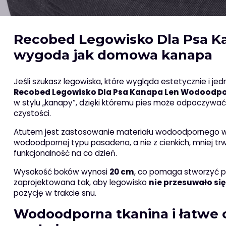
Recobed Legowisko Dla Psa 
wygoda jak domowa kanapa
Jeśli szukasz legowiska, które wygląda estetycznie i 
Recobed Legowisko Dla Psa Kanapa Len Wodoodp
w stylu „kanapy”, dzięki któremu pies może odpoczywać
czystości.
Atutem jest zastosowanie materiału wodoodpornego w k
wodoodpornej typu pasadena, a nie z cienkich, mniej tr
funkcjonalność na co dzień.
Wysokość boków wynosi
20 cm
, co pomaga stworzyć p
zaprojektowana tak, aby legowisko
nie przesuwało si
pozycję w trakcie snu.
Wodoodporna tkanina i łatwe c