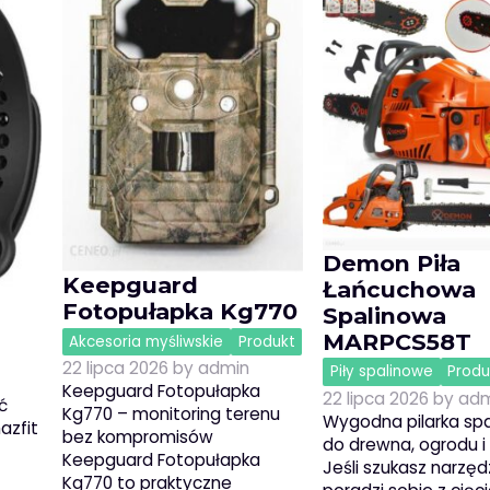
Demon Piła
Keepguard
Łańcuchowa
Fotopułapka Kg770
Spalinowa
MARPCS58T
Akcesoria myśliwskie
Produkt
22 lipca 2026
by
admin
Piły spalinowe
Produ
Keepguard Fotopułapka
22 lipca 2026
by
adm
ć
Kg770 – monitoring terenu
Wygodna pilarka sp
azfit
bez kompromisów
do drewna, ogrodu 
Keepguard Fotopułapka
Jeśli szukasz narzędz
Kg770 to praktyczne