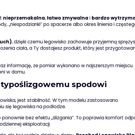
st
nieprzemakalna
,
łatwo zmywalna
i
bardzo wytrzyma
y, „niespodzianki” po spacerze albo okres linienia i częste
puch)
, dzięki czemu legowisko zachowuje przyjemną sprężys
enia ciała, a Ty dostajesz produkt, który jest przygotowa
az informację, że pomiar wykonano w najszerszym miejscu.
zeni w domu.
antypoślizgowemu spodowi
gowiska, jest stabilność. W tym modelu zastosowano
iu się legowiska na podłodze.
 ponownie bez efektu „ślizgania”. To poprawia komfort odp
dziennej eksploatacji.