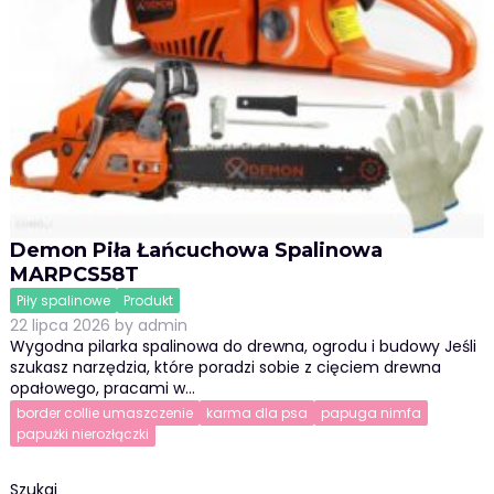
Demon Piła Łańcuchowa Spalinowa
MARPCS58T
Piły spalinowe
Produkt
22 lipca 2026
by
admin
Wygodna pilarka spalinowa do drewna, ogrodu i budowy Jeśli
szukasz narzędzia, które poradzi sobie z cięciem drewna
opałowego, pracami w…
border collie umaszczenie
karma dla psa
papuga nimfa
papużki nierozłączki
Szukaj