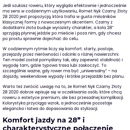
Jeśli szukasz roweru, który wygląda efektownie i jednocześnie
ma sens w codziennym użytkowaniu, Romet Nyk Czarny Złoty
28 2020 jest propozycją, która trafia w gusta miłośników
klasycznej formy z nowoczesnym akcentem. Czarny z
dodatkami złota buduje wyrazisty charakter, a koła 28”
sprzyjają płynnej jeździe po mieście i poza nim, gdy chcesz
po prostu sprawnie dojechać do celu.
W codziennym rytmie liczy się komfort: starty, postoje,
przejazdy przez nierówności i odcinki o różnej nawierzchni.
Ten model został pomyślany tak, aby zapewnić stabilność i
wygodę tam, gdzie typowa trasa lubi zaskoczyć. To
szczególnie ważne, gdy rower ma być „uniwersalny” – na
dojazdy, weekendowe wypady i krótkie przejażdżki bez planu.
Warto też zwrócić uwagę na to, że Romet Nyk Czarny Złoty
28 2020 dobrze wpisuje się w oczekiwania osób, które chcą
roweru o estetyce premium, ale bez przesadnej komplikacji.
Kolorystyka przyciąga wzrok, a jednocześnie pozostaje
elegancka i łatwa do dopasowania do stylizacji.
Komfort jazdy na 28” i
charakterystyczne połączenie