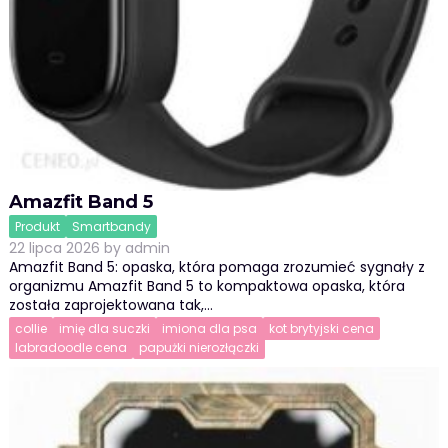
Amazfit Band 5
Produkt
Smartbandy
22 lipca 2026
by
admin
Amazfit Band 5: opaska, która pomaga zrozumieć sygnały z
organizmu Amazfit Band 5 to kompaktowa opaska, która
została zaprojektowana tak,…
collie
imię dla suczki
imiona dla psa
kot brytyjski cena
labradoodle cena
papużki nierozłączki