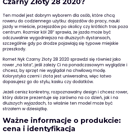
Czarny Złoty 28 2020?
Ten model jest dobrym wyborem dla osób, które chcą
roweru do codziennego użytku: dojazdów do pracy, nauki
jazdy w mieście, przejazdów po okolicy czy krótkich tras poza
centrum. Rozmiar kół 28” sprawia, że jazda może być
odczuwalnie wygodniejsza na dłuższych dystansach,
szczególnie gdy po drodze pojawiają się typowe miejskie
przeszkody.
Romet Nyk Czarny Złoty 28 2020 sprawdzi się również jako
rower „na lata”, jeśli zależy Ci na ponadczasowym wyglądzie i
chcesz, by sprzęt nie wyglądał na chwilową modę.
Kolorystyka czerni i złota jest uniwersalna, więc łatwo
dopasujesz go do stylu, kasku czy dodatków.
Jeżeli cenisz konkretny, rozpoznawalny design i chcesz rower,
który dobrze prezentuje się zarówno na co dzień, jak i na
dłuższych wyjazdach, to właśnie ten model może być
strzałem w dziesiątkę.
Ważne informacje o produkcie:
cena i identyfikacja