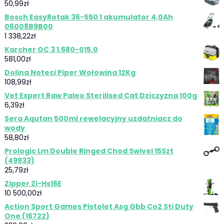
50,99
zł
Bosch EasyRotak 36-550 1 akumulator 4,0Ah
06008B9B00
1 338,22
zł
Karcher OC 3 1.680-015.0
581,00
zł
Dolina Noteci Piper Wołowina 12Kg
108,99
zł
Vet Expert Raw Paleo Sterilised Cat Dziczyzna 100g
6,39
zł
Sera Aqutan 500ml rewelacyjny uzdatniacz do
wody
58,80
zł
Prologic Lm Double Ringed Chod Swivel 15Szt
(49933)
25,79
zł
Zipper Zi-Hs16E
10 500,00
zł
Action Sport Games Pistolet Asg Gbb Co2 Sti Duty
One (16722)