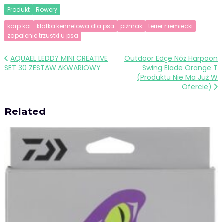
Produkt
Rowery
karp koi
klatka kennelowa dla psa
piżmak
terier niemiecki
zapalenie trzustki u psa
Nawigacja
AQUAEL LEDDY MINI CREATIVE
Outdoor Edge Nóż Harpoon
SET 30 ZESTAW AKWARIOWY
Swing Blade Orange T
wpisu
(Produktu Nie Ma Już W
Ofercie)
Related