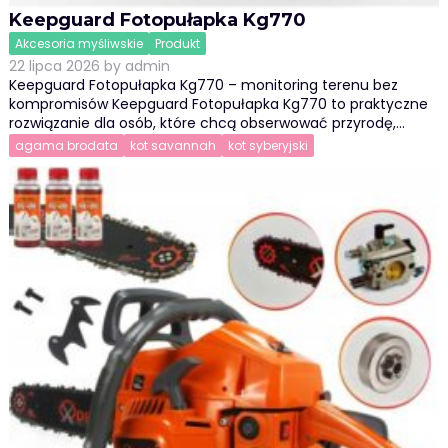
Keepguard Fotopułapka Kg770
Akcesoria myśliwskie
Produkt
22 lipca 2026
by
admin
Keepguard Fotopułapka Kg770 – monitoring terenu bez
kompromisów Keepguard Fotopułapka Kg770 to praktyczne
rozwiązanie dla osób, które chcą obserwować przyrodę,…
agama brodata
kot savannah
kot syberyjski