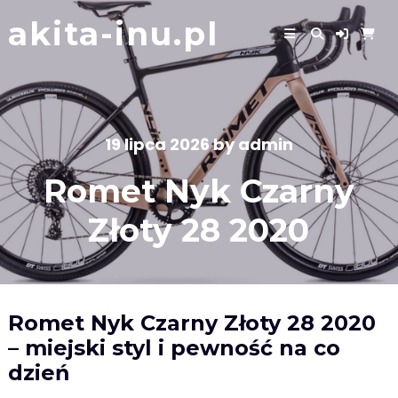
Skip
akita-inu.pl
to
content
19 lipca 2026
by
admin
Romet Nyk Czarny
Złoty 28 2020
Romet Nyk Czarny Złoty 28 2020
– miejski styl i pewność na co
dzień