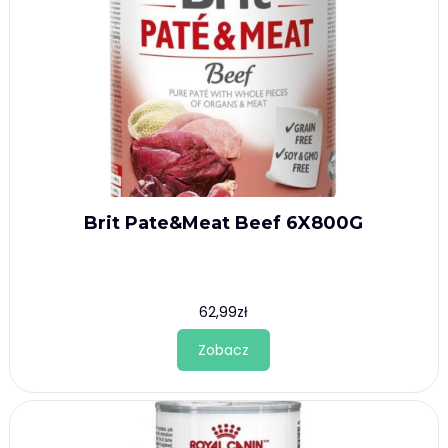
Brit Pate&Meat Beef 6X800G
62,99
zł
Zobacz