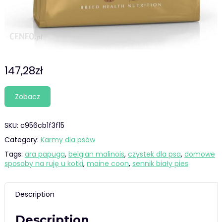
147,28
zł
Zobacz
SKU:
c956cb1f3f15
Category:
Karmy dla psów
Tags:
ara papuga
,
belgian malinois
,
czystek dla psa
,
domowe
sposoby na ruję u kotki
,
maine coon
,
sennik biały pies
Description
Description