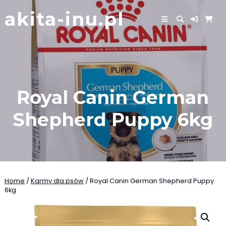
Skip
akita-inu.pl
to
content
Royal Canin German
Shepherd Puppy 6kg
Home
/
Karmy dla psów
/ Royal Canin German Shepherd Puppy
6kg