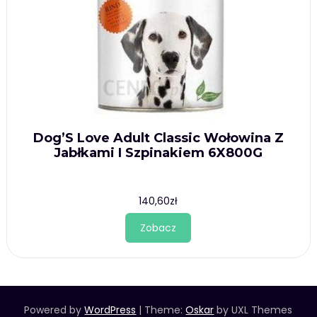
Dog’S Love Adult Classic Wołowina Z
Jabłkami I Szpinakiem 6X800G
140,60
zł
Zobacz
Powered by
WordPress
|
Theme:
Oskar
by UXL Themes