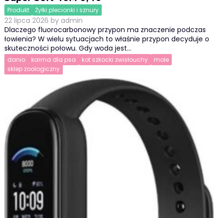
Produkt
Żyłki plecionki i sznury
22 lipca 2026
by
admin
Dlaczego fluorocarbonowy przypon ma znaczenie podczas
łowienia? W wielu sytuacjach to właśnie przypon decyduje o
skuteczności połowu. Gdy woda jest…
danio
karma dla psa
kot szkocki zwisłouchy
mole
sklep zoologiczny