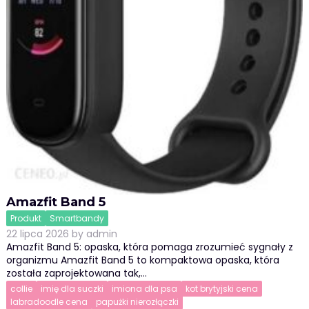
Amazfit Band 5
Produkt
Smartbandy
22 lipca 2026
by
admin
Amazfit Band 5: opaska, która pomaga zrozumieć sygnały z
organizmu Amazfit Band 5 to kompaktowa opaska, która
została zaprojektowana tak,…
collie
imię dla suczki
imiona dla psa
kot brytyjski cena
labradoodle cena
papużki nierozłączki