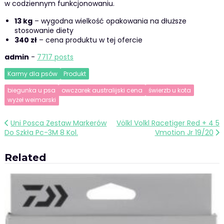
w codziennym funkcjonowaniu.
13 kg
– wygodna wielkość opakowania na dłuższe
stosowanie diety
340 zł
– cena produktu w tej ofercie
admin
-
7717 posts
Karmy dla psów
Produkt
biegunka u psa
owczarek australijski cena
świerzb u kota
wyżeł weimarski
Nawigacja
Uni Posca Zestaw Markerów
Völkl Volkl Racetiger Red + 4 5
Do Szkła Pc-3M 8 Kol.
Vmotion Jr 19/20
wpisu
Related