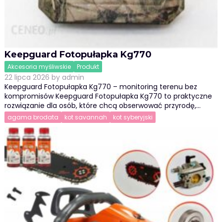
Keepguard Fotopułapka Kg770
Akcesoria myśliwskie
Produkt
22 lipca 2026
by
admin
Keepguard Fotopułapka Kg770 – monitoring terenu bez
kompromisów Keepguard Fotopułapka Kg770 to praktyczne
rozwiązanie dla osób, które chcą obserwować przyrodę,…
agama brodata
kot savannah
kot syberyjski