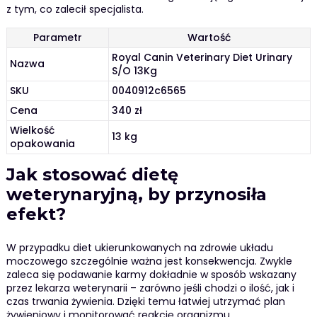
z tym, co zalecił specjalista.
Parametr
Wartość
Royal Canin Veterinary Diet Urinary
Nazwa
S/O 13Kg
SKU
0040912c6565
Cena
340 zł
Wielkość
13 kg
opakowania
Jak stosować dietę
weterynaryjną, by przynosiła
efekt?
W przypadku diet ukierunkowanych na zdrowie układu
moczowego szczególnie ważna jest konsekwencja. Zwykle
zaleca się podawanie karmy dokładnie w sposób wskazany
przez lekarza weterynarii – zarówno jeśli chodzi o ilość, jak i
czas trwania żywienia. Dzięki temu łatwiej utrzymać plan
żywieniowy i monitorować reakcję organizmu.