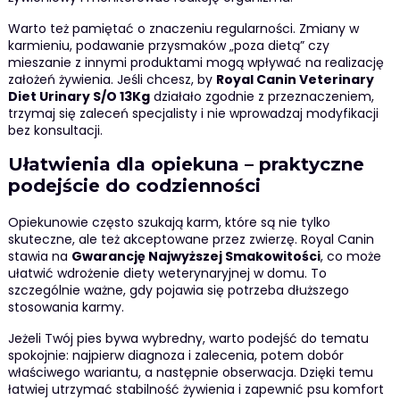
Warto też pamiętać o znaczeniu regularności. Zmiany w
karmieniu, podawanie przysmaków „poza dietą” czy
mieszanie z innymi produktami mogą wpływać na realizację
założeń żywienia. Jeśli chcesz, by
Royal Canin Veterinary
Diet Urinary S/O 13Kg
działało zgodnie z przeznaczeniem,
trzymaj się zaleceń specjalisty i nie wprowadzaj modyfikacji
bez konsultacji.
Ułatwienia dla opiekuna – praktyczne
podejście do codzienności
Opiekunowie często szukają karm, które są nie tylko
skuteczne, ale też akceptowane przez zwierzę. Royal Canin
stawia na
Gwarancję Najwyższej Smakowitości
, co może
ułatwić wdrożenie diety weterynaryjnej w domu. To
szczególnie ważne, gdy pojawia się potrzeba dłuższego
stosowania karmy.
Jeżeli Twój pies bywa wybredny, warto podejść do tematu
spokojnie: najpierw diagnoza i zalecenia, potem dobór
właściwego wariantu, a następnie obserwacja. Dzięki temu
łatwiej utrzymać stabilność żywienia i zapewnić psu komfort