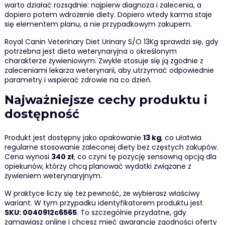
warto działać rozsądnie: najpierw diagnoza i zalecenia, a
dopiero potem wdrożenie diety. Dopiero wtedy karma staje
się elementem planu, a nie przypadkowym zakupem.
Royal Canin Veterinary Diet Urinary S/O 13Kg sprawdzi się, gdy
potrzebna jest dieta weterynaryjna o określonym
charakterze żywieniowym. Zwykle stosuje się ją zgodnie z
zaleceniami lekarza weterynarii, aby utrzymać odpowiednie
parametry i wspierać zdrowie na co dzień.
Najważniejsze cechy produktu i
dostępność
Produkt jest dostępny jako opakowanie
13 kg
, co ułatwia
regularne stosowanie zaleconej diety bez częstych zakupów.
Cena wynosi
340 zł
, co czyni tę pozycję sensowną opcją dla
opiekunów, którzy chcą planować wydatki związane z
żywieniem weterynaryjnym.
W praktyce liczy się też pewność, że wybierasz właściwy
wariant. W tym przypadku identyfikatorem produktu jest
SKU: 0040912c6565
. To szczególnie przydatne, gdy
zamawiasz online i chcesz mieć gwarancję zgodności oferty