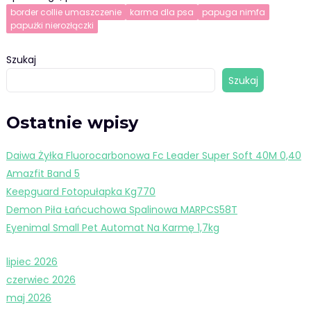
border collie umaszczenie
karma dla psa
papuga nimfa
papużki nierozłączki
Szukaj
Szukaj
Ostatnie wpisy
Daiwa Żyłka Fluorocarbonowa Fc Leader Super Soft 40M 0,40
Amazfit Band 5
Keepguard Fotopułapka Kg770
Demon Piła Łańcuchowa Spalinowa MARPCS58T
Eyenimal Small Pet Automat Na Karmę 1,7kg
lipiec 2026
czerwiec 2026
maj 2026