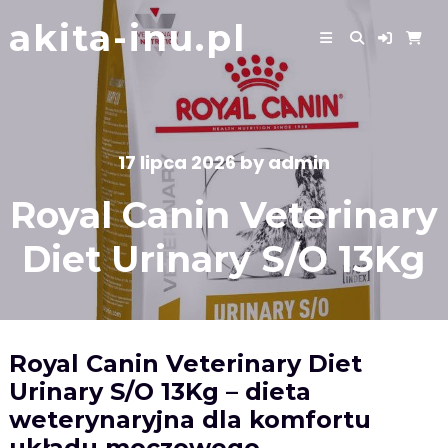
Skip
akita-inu.pl
to
content
17 lipca 2026
by
admin
Royal Canin Veterinary
Diet Urinary S/O 13Kg
Royal Canin Veterinary Diet
Urinary S/O 13Kg – dieta
weterynaryjna dla komfortu
układu moczowego