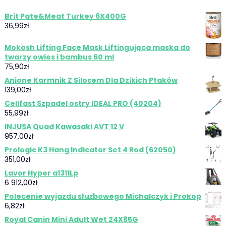
Brit Pate&Meat Turkey 6X400G
36,99
zł
Mokosh Lifting Face Mask Liftingująca maska do
twarzy owies i bambus 60 ml
75,90
zł
Anione Karmnik Z Silosem Dla Dzikich Ptaków
139,00
zł
Cellfast Szpadel ostry IDEAL PRO (40204)
55,99
zł
INJUSA Quad Kawasaki AVT 12 V
957,00
zł
Prologic K3 Hang Indicator Set 4 Rod (62050)
351,00
zł
Lavor Hyper a1311Lp
6 912,00
zł
Polecenie wyjazdu służbowego Michalczyk i Prokop
6,82
zł
Royal Canin Mini Adult Wet 24X85G