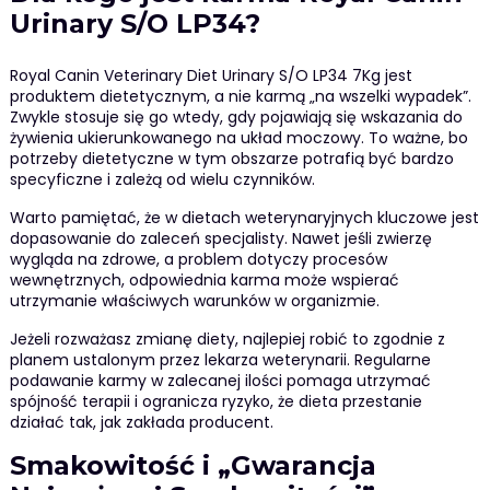
Urinary S/O LP34?
Royal Canin Veterinary Diet Urinary S/O LP34 7Kg jest
produktem dietetycznym, a nie karmą „na wszelki wypadek”.
Zwykle stosuje się go wtedy, gdy pojawiają się wskazania do
żywienia ukierunkowanego na układ moczowy. To ważne, bo
potrzeby dietetyczne w tym obszarze potrafią być bardzo
specyficzne i zależą od wielu czynników.
Warto pamiętać, że w dietach weterynaryjnych kluczowe jest
dopasowanie do zaleceń specjalisty. Nawet jeśli zwierzę
wygląda na zdrowe, a problem dotyczy procesów
wewnętrznych, odpowiednia karma może wspierać
utrzymanie właściwych warunków w organizmie.
Jeżeli rozważasz zmianę diety, najlepiej robić to zgodnie z
planem ustalonym przez lekarza weterynarii. Regularne
podawanie karmy w zalecanej ilości pomaga utrzymać
spójność terapii i ogranicza ryzyko, że dieta przestanie
działać tak, jak zakłada producent.
Smakowitość i „Gwarancja