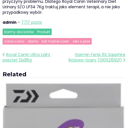
przyczyny problemu. Dlatego Royal Canin Veterinary Diet
Urinary S/O LP34 7Kg traktuj jako element terapii, a nie jako
przypadkowy wybór.
admin
-
7717 posts
Karmy dla kotów
Produkt
cane corso
danio
kot maine coon
sen o psie
Nawigacja
Royal Canin Ultra Light
Garmin Fenix 6S Sapphire
pasztet 12x85g
Różowo-Szary (0100215921)
wpisu
Related