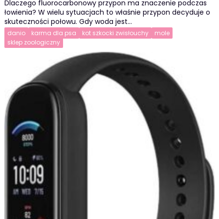
Dlaczego fluorocarbonowy przypon ma znaczenie podczas
łowienia? W wielu sytuacjach to właśnie przypon decyduje o
skuteczności połowu. Gdy woda jest…
danio
karma dla psa
kot szkocki zwisłouchy
mole
sklep zoologiczny