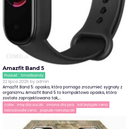
Amazfit Band 5
Produkt
Smartbandy
22 lipca 2026
by
admin
Amazfit Band 5: opaska, która pomaga zrozumieć sygnały z
organizmu Amazfit Band 5 to kompaktowa opaska, która
została zaprojektowana tak,…
collie
imię dla suczki
imiona dla psa
kot brytyjski cena
labradoodle cena
papużki nierozłączki