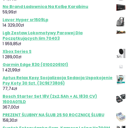
No Brand Ładownica Na Kolbę Karabinu
59,99
zł
Lavor Hyper sr1509Lp
14 329,00
zł
Lgb Zestaw Lokomotywy Parowej Dla
Początkujących Iim 70403
1 959,85
zł
Xbox Series S
1 289,00
zł
Garmin Edge 830 (0100206101)
1 421,99
zł
Aptus Relax Kęsy Socjalizacja Sedacja Uspokojenie
Psy Koty 30 Szt. (3C9E73806)
77,74
zł
Bosch Starter Set 18V (2x2,5Ah + AL 1830 CV)
1600A011LD
367,00
zł
PREZENT ŚLUBNY NA ŚLUB 25 50 ROCZNICĘ ŚLUBU
158,30
zł
Suntek Fotopułapka Gsm, Kamera Leśna Hc300M