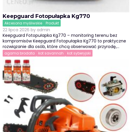
Keepguard Fotopułapka Kg770
Akcesoria myśliwskie
Produkt
22 lipca 2026
by
admin
Keepguard Fotopułapka Kg770 – monitoring terenu bez
kompromisów Keepguard Fotopułapka Kg770 to praktyczne
rozwiązanie dla osób, które chcą obserwować przyrodę,…
agama brodata
kot savannah
kot syberyjski