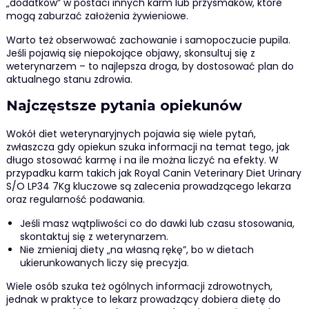
„dodatków” w postaci innych karm lub przysmaków, które
mogą zaburzać założenia żywieniowe.
Warto też obserwować zachowanie i samopoczucie pupila.
Jeśli pojawią się niepokojące objawy, skonsultuj się z
weterynarzem – to najlepsza droga, by dostosować plan do
aktualnego stanu zdrowia.
Najczęstsze pytania opiekunów
Wokół diet weterynaryjnych pojawia się wiele pytań,
zwłaszcza gdy opiekun szuka informacji na temat tego, jak
długo stosować karmę i na ile można liczyć na efekty. W
przypadku karm takich jak Royal Canin Veterinary Diet Urinary
S/O LP34 7Kg kluczowe są zalecenia prowadzącego lekarza
oraz regularność podawania.
Jeśli masz wątpliwości co do dawki lub czasu stosowania,
skontaktuj się z weterynarzem.
Nie zmieniaj diety „na własną rękę”, bo w dietach
ukierunkowanych liczy się precyzja.
Wiele osób szuka też ogólnych informacji zdrowotnych,
jednak w praktyce to lekarz prowadzący dobiera dietę do