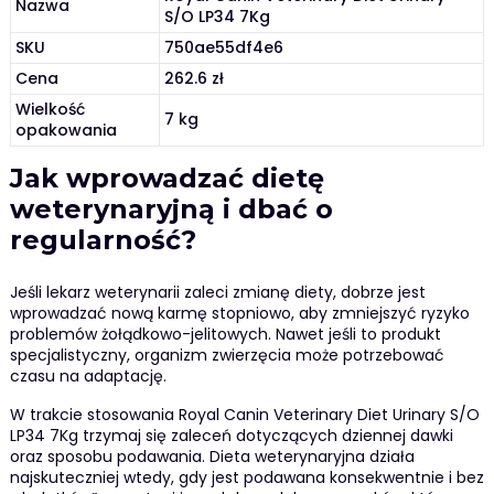
Nazwa
S/O LP34 7Kg
SKU
750ae55df4e6
Cena
262.6 zł
Wielkość
7 kg
opakowania
Jak wprowadzać dietę
weterynaryjną i dbać o
regularność?
Jeśli lekarz weterynarii zaleci zmianę diety, dobrze jest
wprowadzać nową karmę stopniowo, aby zmniejszyć ryzyko
problemów żołądkowo-jelitowych. Nawet jeśli to produkt
specjalistyczny, organizm zwierzęcia może potrzebować
czasu na adaptację.
W trakcie stosowania Royal Canin Veterinary Diet Urinary S/O
LP34 7Kg trzymaj się zaleceń dotyczących dziennej dawki
oraz sposobu podawania. Dieta weterynaryjna działa
najskuteczniej wtedy, gdy jest podawana konsekwentnie i bez