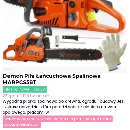
Demon Piła Łańcuchowa Spalinowa
MARPCS58T
Piły spalinowe
Produkt
22 lipca 2026
by
admin
Wygodna pilarka spalinowa do drewna, ogrodu i budowy Jeśli
szukasz narzędzia, które poradzi sobie z cięciem drewna
opałowego, pracami w…
border collie umaszczenie
karma dla psa
papuga nimfa
papużki nierozłączki