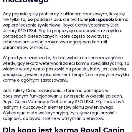
Gdy pojawiają się problemy z układem moczowym, liczy się
nie tylko to,
co
podajesz psu, ale też to,
w jaki sposób
karma
wspiera leczenie żywieniowe. Royal Canin Veterinary Diet
Urinary S/O LP34 7Kg to propozycja opracowana z myślą o
potrzebach dietetycznych, które często towarzyszą
schorzeniom urologicznym wymagającym kontroli
parametrów w moczu.
W praktyce oznacza to, że taki wybór ma sens szczególnie
wtedy, gdy lekarz weterynarii zaleci karmę specjalistyczną. To
właśnie wtedy warto postawić na produkt, który jest częścią
podejścia „żywienie jako element terapii”, a nie jedynie zwykłą
karmę o ogólnym zastosowaniu.
Jeśli zależy Ci na rozwiązaniu, które ma pomagać w
codziennym funkcjonowaniu zwierzęcia w okresie zaleceń,
Royal Canin Veterinary Diet Urinary S/O LP34 7Kg może być
jednym z kluczowych elementów planu żywieniowego.
Wybierając dietę weterynaryjną, zyskujesz regularność i
spójność, co bywa istotne w utrzymaniu efektów.
Dla kogo jest karma Royal Canin