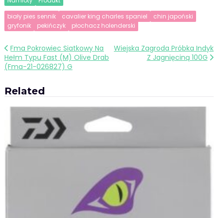
Namioty
Produkt
biały pies sennik
cavalier king charles spaniel
chin japoński
gryfonik
pekińczyk
płochacz holenderski
Nawigacja
Fma Pokrowiec Siatkowy Na
Wiejska Zagroda Próbka Indyk
Hełm Typu Fast (M) Olive Drab
Z Jagnięciną 100G
wpisu
(Fma-21-026827) G
Related