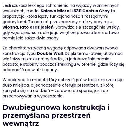
Jeśli szukasz lekkiego schronienia na wyjazdy w zmiennych
warunkach, model
Salewa Micra Ii 5311 Cactus Grey
to
propozycja, która łączy funkcjonalność z rozsądnymi
gabarytami. To namiot przeznaczony na trzy pory roku:
wiosna, lato oraz jesień
. Sprawdza się szczególnie wtedy,
gdy wędrujesz sam, ale jego wnętrze pozwala komfortowo
pomieścić także dwie osoby.
Za charakterystyczną wygodę odpowiada dwuwarstwowa
konstrukcja typu
Double Wall
. Dzięki temu łatwiej utrzymać
właściwy mikroklimat w środku, a jednocześnie namiot
pozostaje stabilny podczas trekkingu w terenie, gdzie liczy się
odporność na wiatr i opady.
W praktyce to model, który dobrze “gra” w trasie: nie zajmuje
dużo miejsca, a jednocześnie oferuje przestrzeń, z której
korzysta się na co dzień – zarówno do spania, jak i do
przechowywania wyposażenia.
Dwubiegunowa konstrukcja i
przemyślana przestrzeń
wewnątrz