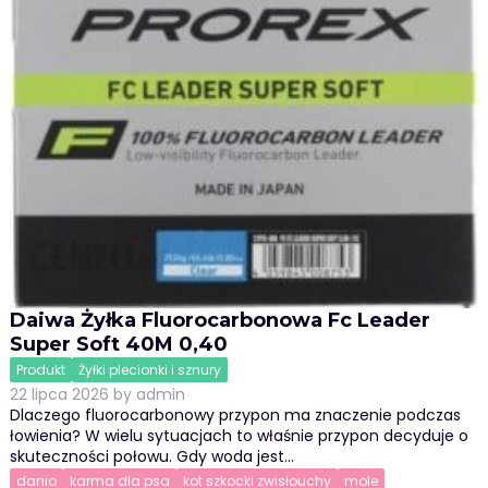
Daiwa Żyłka Fluorocarbonowa Fc Leader
Super Soft 40M 0,40
Produkt
Żyłki plecionki i sznury
22 lipca 2026
by
admin
Dlaczego fluorocarbonowy przypon ma znaczenie podczas
łowienia? W wielu sytuacjach to właśnie przypon decyduje o
skuteczności połowu. Gdy woda jest…
danio
karma dla psa
kot szkocki zwisłouchy
mole