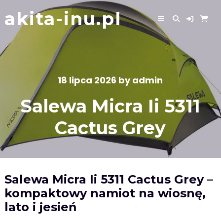
Skip
akita-inu.pl
to
content
18 lipca 2026
by
admin
Salewa Micra Ii 5311
Cactus Grey
Salewa Micra Ii 5311 Cactus Grey –
kompaktowy namiot na wiosnę,
lato i jesień