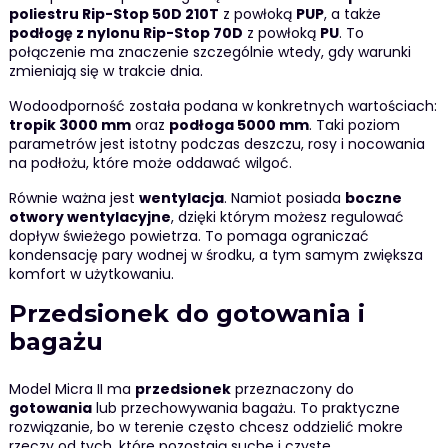
poliestru Rip-Stop 50D 210T
z powłoką
PUP
, a także
podłogę z nylonu Rip-Stop 70D
z powłoką
PU
. To
połączenie ma znaczenie szczególnie wtedy, gdy warunki
zmieniają się w trakcie dnia.
Wodoodporność została podana w konkretnych wartościach:
tropik 3000 mm
oraz
podłoga 5000 mm
. Taki poziom
parametrów jest istotny podczas deszczu, rosy i nocowania
na podłożu, które może oddawać wilgoć.
Równie ważna jest
wentylacja
. Namiot posiada
boczne
otwory wentylacyjne
, dzięki którym możesz regulować
dopływ świeżego powietrza. To pomaga ograniczać
kondensację pary wodnej w środku, a tym samym zwiększa
komfort w użytkowaniu.
Przedsionek do gotowania i
bagażu
Model Micra II ma
przedsionek
przeznaczony do
gotowania
lub przechowywania bagażu. To praktyczne
rozwiązanie, bo w terenie często chcesz oddzielić mokre
rzeczy od tych, które pozostają suche i czyste.