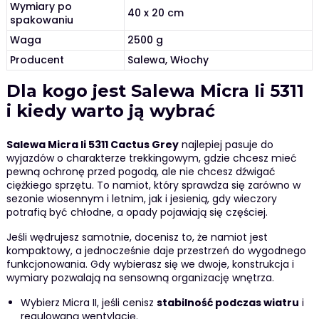
Wymiary po
40 x 20 cm
spakowaniu
Waga
2500 g
Producent
Salewa, Włochy
Dla kogo jest Salewa Micra Ii 5311
i kiedy warto ją wybrać
Salewa Micra Ii 5311 Cactus Grey
najlepiej pasuje do
wyjazdów o charakterze trekkingowym, gdzie chcesz mieć
pewną ochronę przed pogodą, ale nie chcesz dźwigać
ciężkiego sprzętu. To namiot, który sprawdza się zarówno w
sezonie wiosennym i letnim, jak i jesienią, gdy wieczory
potrafią być chłodne, a opady pojawiają się częściej.
Jeśli wędrujesz samotnie, docenisz to, że namiot jest
kompaktowy, a jednocześnie daje przestrzeń do wygodnego
funkcjonowania. Gdy wybierasz się we dwoje, konstrukcja i
wymiary pozwalają na sensowną organizację wnętrza.
Wybierz Micra II, jeśli cenisz
stabilność podczas wiatru
i
regulowaną wentylację.