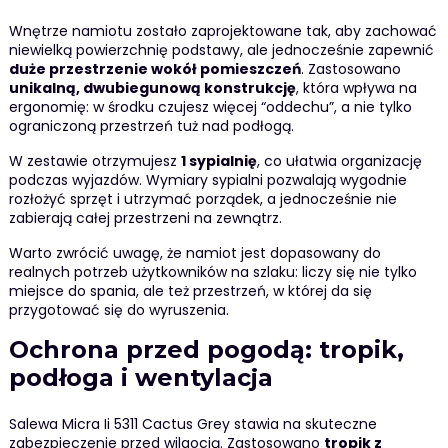
Wnętrze namiotu zostało zaprojektowane tak, aby zachować
niewielką powierzchnię podstawy, ale jednocześnie zapewnić
duże przestrzenie wokół pomieszczeń
. Zastosowano
unikalną, dwubiegunową konstrukcję
, która wpływa na
ergonomię: w środku czujesz więcej “oddechu”, a nie tylko
ograniczoną przestrzeń tuż nad podłogą.
W zestawie otrzymujesz
1 sypialnię
, co ułatwia organizację
podczas wyjazdów. Wymiary sypialni pozwalają wygodnie
rozłożyć sprzęt i utrzymać porządek, a jednocześnie nie
zabierają całej przestrzeni na zewnątrz.
Warto zwrócić uwagę, że namiot jest dopasowany do
realnych potrzeb użytkowników na szlaku: liczy się nie tylko
miejsce do spania, ale też przestrzeń, w której da się
przygotować się do wyruszenia.
Ochrona przed pogodą: tropik,
podłoga i wentylacja
Salewa Micra Ii 5311 Cactus Grey stawia na skuteczne
zabezpieczenie przed wilgocią. Zastosowano
tropik z