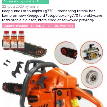
Akcesoria myśliwskie
Produkt
22 lipca 2026
by
admin
Keepguard Fotopułapka Kg770 – monitoring terenu bez
kompromisów Keepguard Fotopułapka Kg770 to praktyczne
rozwiązanie dla osób, które chcą obserwować przyrodę,…
agama brodata
kot savannah
kot syberyjski