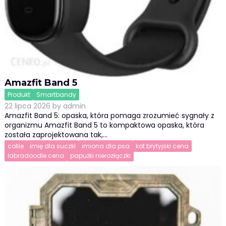
Amazfit Band 5
Produkt
Smartbandy
22 lipca 2026
by
admin
Amazfit Band 5: opaska, która pomaga zrozumieć sygnały z
organizmu Amazfit Band 5 to kompaktowa opaska, która
została zaprojektowana tak,…
collie
imię dla suczki
imiona dla psa
kot brytyjski cena
labradoodle cena
papużki nierozłączki