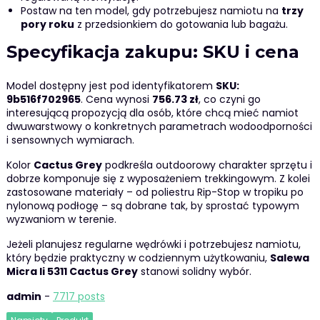
Postaw na ten model, gdy potrzebujesz namiotu na
trzy
pory roku
z przedsionkiem do gotowania lub bagażu.
Specyfikacja zakupu: SKU i cena
Model dostępny jest pod identyfikatorem
SKU:
9b516f702965
. Cena wynosi
756.73 zł
, co czyni go
interesującą propozycją dla osób, które chcą mieć namiot
dwuwarstwowy o konkretnych parametrach wodoodporności
i sensownych wymiarach.
Kolor
Cactus Grey
podkreśla outdoorowy charakter sprzętu i
dobrze komponuje się z wyposażeniem trekkingowym. Z kolei
zastosowane materiały – od poliestru Rip-Stop w tropiku po
nylonową podłogę – są dobrane tak, by sprostać typowym
wyzwaniom w terenie.
Jeżeli planujesz regularne wędrówki i potrzebujesz namiotu,
który będzie praktyczny w codziennym użytkowaniu,
Salewa
Micra Ii 5311 Cactus Grey
stanowi solidny wybór.
admin
-
7717 posts