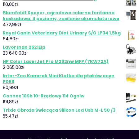
110,00
zł
Blumfeldt Speyer, ogrodowa solarna fontanna
kaskadowa, 4 poziomy, zasilanie akumulatorowe
472,99
zł
Royal Canin Veterinary Diet Urinary S/O LP34 1,5kg
64,80
zł
Lavor Indo 2521Elp
23 640,00
zł
HP Color LaserJet Pro M282nw MFP (7KW72A)
2 065,00
zł
Inter-Zoo Kanarek Mini Klatka dla ptaków ocyn
P058
80,99
zł
Connex 10Sb 10-Rzędowy 114 Ogniw
191,89
zł
Trixie Obroża Świecąca Silikon Led Usb M-L 50 /3
55,47
zł