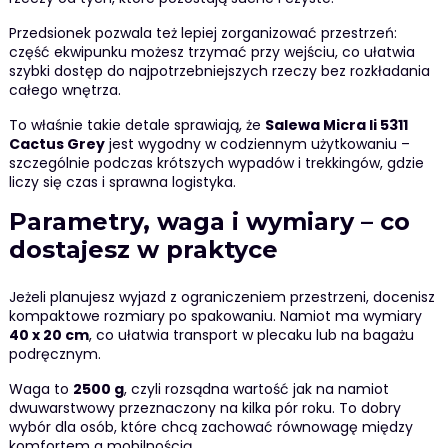
Przedsionek pozwala też lepiej zorganizować przestrzeń:
część ekwipunku możesz trzymać przy wejściu, co ułatwia
szybki dostęp do najpotrzebniejszych rzeczy bez rozkładania
całego wnętrza.
To właśnie takie detale sprawiają, że
Salewa Micra Ii 5311
Cactus Grey
jest wygodny w codziennym użytkowaniu –
szczególnie podczas krótszych wypadów i trekkingów, gdzie
liczy się czas i sprawna logistyka.
Parametry, waga i wymiary – co
dostajesz w praktyce
Jeżeli planujesz wyjazd z ograniczeniem przestrzeni, docenisz
kompaktowe rozmiary po spakowaniu. Namiot ma wymiary
40 x 20 cm
, co ułatwia transport w plecaku lub na bagażu
podręcznym.
Waga to
2500 g
, czyli rozsądna wartość jak na namiot
dwuwarstwowy przeznaczony na kilka pór roku. To dobry
wybór dla osób, które chcą zachować równowagę między
komfortem a mobilnością.