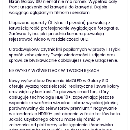
Ekran Galaxy S10 niemal nie ma ramek. Wypełnia cały
front urządzenia od krawędzi do krawędzi. Daj się
wciągnąć oglądanym filmom i serialom.
Ulepszone aparaty (3 tylne i 1 przedni) pozwalają z
łatwością robić profesjonalnie wyglądające fotografie.
Zarówno tylna, jak i przednia kamera pozwalają
rejestrować wideo w rozdzielczości UHD.
Ultradźwiękowy czytnik linii papilarnych w prosty i szybki
sposób zabezpieczy Twoje wiadomości i zdjęcia oraz
sprawi, że błyskawicznie odblokujesz swoje urządzenie.
NIEZWYKŁY WYŚWIETLACZ W TWOICH RĘKACH
Nowy wyświetlacz Dynamic AMOLED w Galaxy S10
oferuje wyższą rozdzielczość, realistyczne i żywe kolory
oraz większy kontrast.To pierwszy smartfon, który
obsługuje technologię HDR 10+, zapewniając jeszcze
wspanialsze wrażenia wizualne i obraz wysokiej jakości,
porównywalny do telewizorów premium.* Nagrywanie
w standardzie HDR10+ jest obecnie w fazie testów beta.
Jakość uzyskanego obrazu może się różnić w
zależności od platformy udostępniania i środowiska