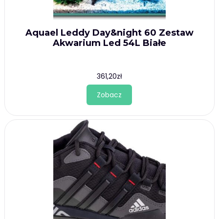
Aquael Leddy Day&night 60 Zestaw
Akwarium Led 54L Białe
361,20
zł
Zobacz