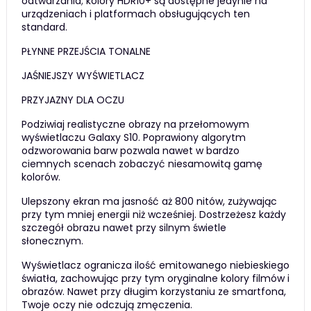
odtwarzania; kolory HDR10+ są dostępne jedynie na
urządzeniach i platformach obsługujących ten
standard.
PŁYNNE PRZEJŚCIA TONALNE
JAŚNIEJSZY WYŚWIETLACZ
PRZYJAZNY DLA OCZU
Podziwiaj realistyczne obrazy na przełomowym
wyświetlaczu Galaxy S10. Poprawiony algorytm
odzworowania barw pozwala nawet w bardzo
ciemnych scenach zobaczyć niesamowitą gamę
kolorów.
Ulepszony ekran ma jasność aż 800 nitów, zużywając
przy tym mniej energii niż wcześniej. Dostrzeżesz każdy
szczegół obrazu nawet przy silnym świetle
słonecznym.
Wyświetlacz ogranicza ilość emitowanego niebieskiego
światła, zachowując przy tym oryginalne kolory filmów i
obrazów. Nawet przy długim korzystaniu ze smartfona,
Twoje oczy nie odczują zmęczenia.