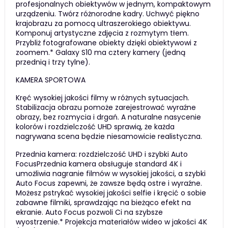
profesjonalnych obiektywów w jednym, kompaktowym
urządzeniu. Twórz różnorodne kadry. Uchwyć piękno
krajobrazu za pomocą ultraszerokiego obiektywu.
Komponuj artystyczne zdjęcia z rozmytym tłem.
Przybliż fotografowane obiekty dzięki obiektywowi z
zoomem.* Galaxy S10 ma cztery kamery (jedną
przednią i trzy tylne).
KAMERA SPORTOWA
Kręć wysokiej jakości filmy w różnych sytuacjach.
Stabilizacja obrazu pomoże zarejestrować wyraźne
obrazy, bez rozmycia i drgań. A naturalne nasycenie
kolorów i rozdzielczość UHD sprawią, że każda
nagrywana scena będzie niesamowicie realistyczna.
Przednia kamera: rozdzielczość UHD i szybki Auto
FocusPrzednia kamera obsługuje standard 4K i
umożliwia nagranie filmów w wysokiej jakości, a szybki
Auto Focus zapewni, że zawsze będą ostre i wyraźne.
Możesz pstrykać wysokiej jakości selfie i kręcić o sobie
zabawne filmiki, sprawdzając na bieżąco efekt na
ekranie. Auto Focus pozwoli Ci na szybsze
wyostrzenie.* Projekcja materiałów wideo w jakości 4K