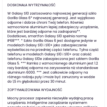
DOSKONAŁA WYTRZYMAŁOŚĆ
W Galaxy S10 zastosowano najnowszej generacji szkło
Gorilla Glass 6* najnowszej generacji. Jest wyjątkowo
odporne i dobrze chroni Twój telefon. Również
wzmocnione aluminium lepiej zabezpieczy urządzenie,
które jest bardziej odporne na zadrapania**.
Dodatkowo, smartfon Galaxy S10 spełnia normę
IP68***. * Szkło Gorilla Glass 6 jest dostępne jedynie w
modelach Galaxy S10 i S10+ jako zabezpieczenie
wyświetlacza na przedniej części telefonu. Tylna część
telefonu w modelach Galaxy S10 i S10+ oraz całość
telefonu Galaxy S10e zabezpieczona jest szkłem Gorilla
Glass 5. *** Ramka z wzmocnionego aluminium jest 1.2
razy bardziej odporna na zarysowania niż standardowe
aluminium 6000. *** Jest całkowicie odporny na
różnego rodzaju pyły i może być zanurzony w wodzie
do 1,5 m głębokości przez 30 minut.
ZOPTYMALIZOWANA WYDAJNOŚĆ
Mocny procesor zapewnia niezwykle wydajną pracę
urządzenia. Inteligentne zarządzanie systemem