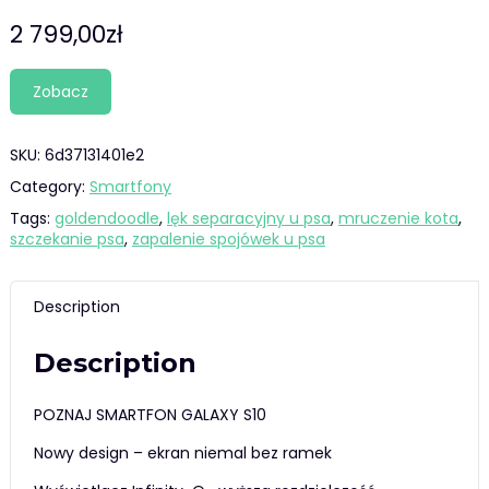
2 799,00
zł
Zobacz
SKU:
6d37131401e2
Category:
Smartfony
Tags:
goldendoodle
,
lęk separacyjny u psa
,
mruczenie kota
,
szczekanie psa
,
zapalenie spojówek u psa
Description
Description
POZNAJ SMARTFON GALAXY S10
Nowy design – ekran niemal bez ramek