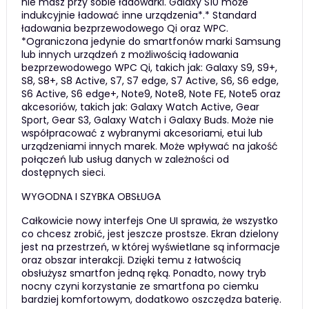
nie masz przy sobie ładowarki. Galaxy S10 może
indukcyjnie ładować inne urządzenia*.* Standard
ładowania bezprzewodowego Qi oraz WPC.
*Ograniczona jedynie do smartfonów marki Samsung
lub innych urządzeń z możliwością ładowania
bezprzewodowego WPC Qi, takich jak: Galaxy S9, S9+,
S8, S8+, S8 Active, S7, S7 edge, S7 Active, S6, S6 edge,
S6 Active, S6 edge+, Note9, Note8, Note FE, Note5 oraz
akcesoriów, takich jak: Galaxy Watch Active, Gear
Sport, Gear S3, Galaxy Watch i Galaxy Buds. Może nie
współpracować z wybranymi akcesoriami, etui lub
urządzeniami innych marek. Może wpływać na jakość
połączeń lub usług danych w zależności od
dostępnych sieci.
WYGODNA I SZYBKA OBSŁUGA
Całkowicie nowy interfejs One UI sprawia, że wszystko
co chcesz zrobić, jest jeszcze prostsze. Ekran dzielony
jest na przestrzeń, w której wyświetlane są informacje
oraz obszar interakcji. Dzięki temu z łatwością
obsłużysz smartfon jedną ręką. Ponadto, nowy tryb
nocny czyni korzystanie ze smartfona po ciemku
bardziej komfortowym, dodatkowo oszczędza baterię.