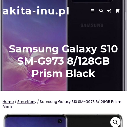
Skip
akita-inu.pl
to
content
Samsung Galaxy S10
SM-G973 8/128GB
Prism Black
Home
/
Smartfony
/ Samsung Galaxy S10 SM-G973 8/128GB Prism
Black