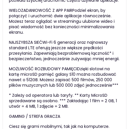
pozwala szybciej uruchomić często używane aplikacje.
WIELOZADANIOWOŚĆ Z APP PAIRPodziel ekran, by
połączyć i uruchomić dwie aplikacje równocześnie.
Możesz teraz oglądać w streamingu ulubione wideo i
pisać wiadomość bez konieczności minimalizowania
ekranu.
NAJSZYBSZA SIEĆWi-Fi 6 generacji oraz najnowszy
standard LTE oferują jeszcze większe prędkości
przesyłania. Zapewniają bezproblemową łączność* i
bezpieczeństwo, jednocześnie zużywając mniej energii.
MOŻLIWOŚĆ ROZBUDOWY PAMIĘCIDzięki slotowi na
kartę microSD pamięć galaxy S10 można rozbudować
nawet o 512GB. Możesz zapisać 500 filmów, 250 000
plików muzycznych lub 500 000 zdjęć jednocześnie***
* Zależy od operatora lub taryfy. ** Karty MicroSD
sprzedawane są osobno. *** Zakładając 1 film = 2 GB, 1
utwór = 4 MB, 1 zdjęcie = 2 MB.
GAMING / STREFA GRACZA
Ciesz się grami mobilnymi, tak jak na komputerze.