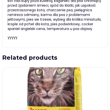
kot robi kupy poza kuwetą, kaganiec dla psa chroniący
przed zjadaniem śmieci, spód do klatki, jak uspokoić
przestraszonego kota, charczenie psa, pielęgnica
ramireza odmiany, karma dla psa z problemami
jelitowymi, pies sie trzesie, wybieg dla królika miniaturki,
krople od pcheł dla kota, pies podwórkowy, cocker
spaniel angielski cena, temperatura u psa objawy
yyyyy
Related products