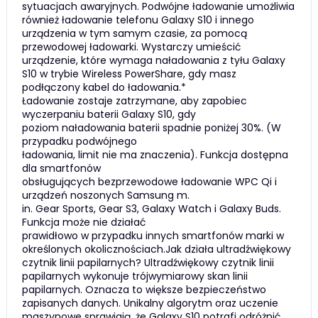
sytuacjach awaryjnych. Podwójne ładowanie umożliwia
również ładowanie telefonu Galaxy S10 i innego
urządzenia w tym samym czasie, za pomocą
przewodowej ładowarki. Wystarczy umieścić
urządzenie, które wymaga naładowania z tyłu Galaxy
S10 w trybie Wireless PowerShare, gdy masz
podłączony kabel do ładowania.*
Ładowanie zostaje zatrzymane, aby zapobiec
wyczerpaniu baterii Galaxy S10, gdy
poziom naładowania baterii spadnie poniżej 30%. (W
przypadku podwójnego
ładowania, limit nie ma znaczenia). Funkcja dostępna
dla smartfonów
obsługujących bezprzewodowe ładowanie WPC Qi i
urządzeń noszonych Samsung m.
in. Gear Sports, Gear S3, Galaxy Watch i Galaxy Buds.
Funkcja może nie działać
prawidłowo w przypadku innych smartfonów marki w
określonych okolicznościach.Jak działa ultradźwiękowy
czytnik linii papilarnych? Ultradźwiękowy czytnik linii
papilarnych wykonuje trójwymiarowy skan linii
papilarnych. Oznacza to większe bezpieczeństwo
zapisanych danych. Unikalny algorytm oraz uczenie
maszynowe sprawiają, że Galaxy S10 potrafi odróżnić