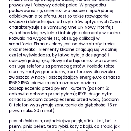
prawdziwy i fałszywy odcisk palca. W przypadku
podszywania się, uniemożliwia osobie niepożądanej
odblokowanie telefonu. Jest to także rozwiązanie
szybsze i dokładniejsze od czytników optycznych.Czym
charakteryzuje się Samsung One UI? Nowy interfejs
zyskał bardziej czytelne i intuicyjne elementy wizualne.
Pozwala na wygodniejszą obsługę aplikacji w
smartfonie. Ekran dzielony jest na dwie strefy: treści
oraz interakcji. Elementy klikalne znajdują się w dolnej
części wyświetlacza, by łatwo było je dosięgnąć i
obsłużyć jedną ręką. Nowy interfejs umożliwia również
obsługę telefonu za pomocą gestów. Posiada także
ciemny motyw granaficzny, komfortowy dla wzroku
zwłaszcza w nocy i oszczędzający energię.Co oznacza
IP68? IP6X: pierwsza cyfra oznacza poziom
zabezpieczenia przed pyłem i kurzem (poziom 6:
całkowita ochrona przed pyłem); IPX8: druga cyfra
oznacza poziom zabezpieczenia przed wodą (poziom
8: telefon wytrzymuje zanurzenie do głębokości 1,5 m
przez maks. 30 minut).
pies chiński rasa, najładniejszy pająk, sfinks kot, bolt z
psem, pinio pellet, tetra rybki, koty z bajki, co zrobić jak