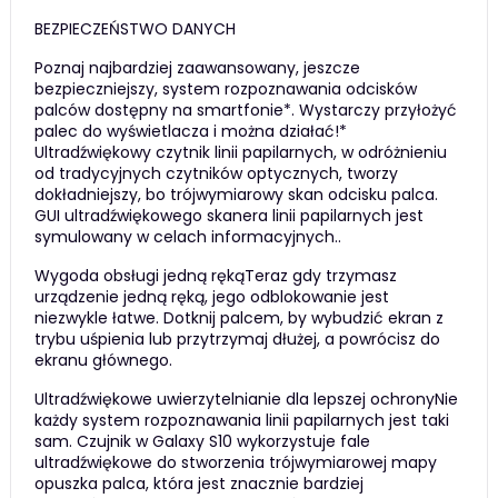
BEZPIECZEŃSTWO DANYCH
Poznaj najbardziej zaawansowany, jeszcze
bezpieczniejszy, system rozpoznawania odcisków
palców dostępny na smartfonie*. Wystarczy przyłożyć
palec do wyświetlacza i można działać!*
Ultradźwiękowy czytnik linii papilarnych, w odróżnieniu
od tradycyjnych czytników optycznych, tworzy
dokładniejszy, bo trójwymiarowy skan odcisku palca.
GUI ultradźwiękowego skanera linii papilarnych jest
symulowany w celach informacyjnych..
Wygoda obsługi jedną rękąTeraz gdy trzymasz
urządzenie jedną ręką, jego odblokowanie jest
niezwykle łatwe. Dotknij palcem, by wybudzić ekran z
trybu uśpienia lub przytrzymaj dłużej, a powrócisz do
ekranu głównego.
Ultradźwiękowe uwierzytelnianie dla lepszej ochronyNie
każdy system rozpoznawania linii papilarnych jest taki
sam. Czujnik w Galaxy S10 wykorzystuje fale
ultradźwiękowe do stworzenia trójwymiarowej mapy
opuszka palca, która jest znacznie bardziej