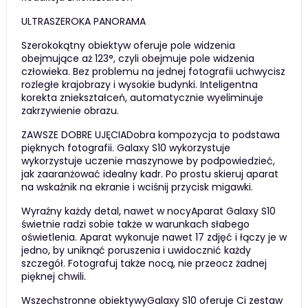
ULTRASZEROKA PANORAMA
Szerokokątny obiektyw oferuje pole widzenia
obejmujące aż 123°, czyli obejmuje pole widzenia
człowieka. Bez problemu na jednej fotografii uchwycisz
rozległe krajobrazy i wysokie budynki. Inteligentna
korekta zniekształceń, automatycznie wyeliminuje
zakrzywienie obrazu.
ZAWSZE DOBRE UJĘCIADobra kompozycja to podstawa
pięknych fotografii. Galaxy S10 wykorzystuje
wykorzystuje uczenie maszynowe by podpowiedzieć,
jak zaaranżować idealny kadr. Po prostu skieruj aparat
na wskaźnik na ekranie i wciśnij przycisk migawki.
Wyraźny każdy detal, nawet w nocyAparat Galaxy S10
świetnie radzi sobie także w warunkach słabego
oświetlenia. Aparat wykonuje nawet 17 zdjęć i łączy je w
jedno, by uniknąć poruszenia i uwidocznić każdy
szczegół. Fotografuj także nocą, nie przeocz żadnej
pięknej chwili.
Wszechstronne obiektywyGalaxy S10 oferuje Ci zestaw