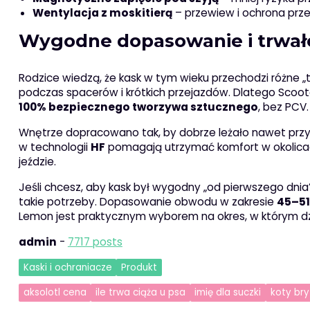
Wentylacja z moskitierą
– przewiew i ochrona prz
Wygodne dopasowanie i trwało
Rodzice wiedzą, że kask w tym wieku przechodzi różne 
podczas spacerów i krótkich przejazdów. Dlatego Sco
100% bezpiecznego tworzywa sztucznego
, bez PCV
Wnętrze dopracowano tak, by dobrze leżało nawet przy
w technologii
HF
pomagają utrzymać komfort w okolicach
jeździe.
Jeśli chcesz, aby kask był wygodny „od pierwszego dnia”
takie potrzeby. Dopasowanie obwodu w zakresie
45–5
Lemon jest praktycznym wyborem na okres, w którym dz
admin
-
7717 posts
Kaski i ochraniacze
Produkt
aksolotl cena
ile trwa ciąża u psa
imię dla suczki
koty bry