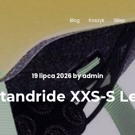
Blog
Koszyk
Sklep
19 lipca 2026
by
admin
tandride XXS-S 