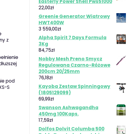
Easterly Power Shell Pws51000
22,00
zł
Greenie Generator Wiatrowy
HWT400W
3 559,00
zł
e
Alpha Spirit 7 Days Formula
ny z
3Kg
84,75
zł
ełnienie
Nobby Mesh Preno Smycz
łuższej
Regulowana Czarno-Różowe
200cm 20/25mm
76,18
zł
nie pod
Kayoba Zestaw Spinningowy
XS-S
(1805129099)
69,99
zł
Swanson Ashwagandha
450mg 100Kaps.
17,59
zł
Dolfos Dolvit Columba 500