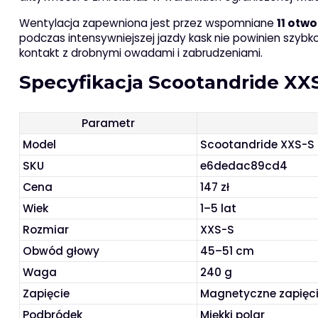
Wentylacja zapewniona jest przez wspomniane
11 otw
podczas intensywniejszej jazdy kask nie powinien szy
kontakt z drobnymi owadami i zabrudzeniami.
Specyfikacja Scootandride XX
Parametr
Model
Scootandride XXS-S
SKU
e6dedac89cd4
Cena
147 zł
Wiek
1–5 lat
Rozmiar
XXS-S
Obwód głowy
45–51 cm
Waga
240 g
Zapięcie
Magnetyczne zapięci
Podbródek
Miękki polar