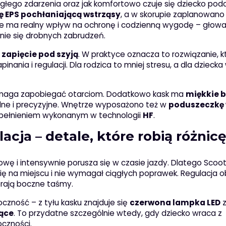
 nagłego zdarzenia oraz jak komfortowo czuje się dziecko pod
 EPS pochłaniającą wstrząsy
, a w skorupie zaplanowan
ie ma realny wpływ na ochronę i codzienną wygodę – głow
nie się drobnych zabrudzeń.
zapięcie pod szyją
. W praktyce oznacza to rozwiązanie, k
inania i regulacji. Dla rodzica to mniej stresu, a dla dziecka
omaga zapobiegać otarciom. Dodatkowo kask ma
miękkie 
bilne i precyzyjne. Wnętrze wyposażono też w
poduszeczkę
pełnieniem wykonanym w technologii
HF
.
acja – detale, które robią różnic
wę i intensywnie porusza się w czasie jazdy. Dlatego Scoo
ię na miejscu i nie wymagał ciągłych poprawek. Regulacja
erają boczne taśmy.
zność – z tyłu kasku znajduje się
czerwona lampka LED
ące
. To przydatne szczególnie wtedy, gdy dziecko wraca z
czności.