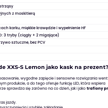
strząsy
jnych z moskitierą
ach karku, miękkie krawędzie i wypełnienie HF
 3 tryby (ciągły + 2 migające)
rzywo sztuczne, bez PCV
de XXS-S Lemon jako kask na prezent
 dopasowanie, wygodne zapięcie i sensowne rozwiązania went
m produkcie, a do tego oferuje funkcję LED, która wspiera
ze sprawdza się zarówno na co dzień, jak i jako
trafiony p
as jazdy.
zyszczypnięcia i szybkie zakładanie.