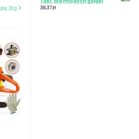
Tabl. dla młodych gołębi
39,37
zł
care 7Kg