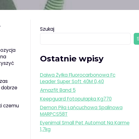
.
Szukaj
ozycja
 na
Ostatnie wpisy
zyszyć
Daiwa Żyłka Fluorocarbonowa Fc
czas
Leader Super Soft 40M 0,40
 dobrze
Amazfit Band 5
Keepguard Fotopułapka Kg770
ęki czemu
Demon Piła Łańcuchowa Spalinowa
MARPCS58T
Eyenimal Small Pet Automat Na Karmę
1,7kg