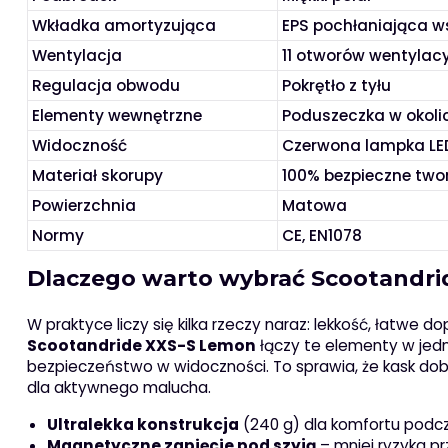
Wkładka amortyzująca
EPS pochłaniająca w
Wentylacja
11 otworów wentylacy
Regulacja obwodu
Pokrętło z tyłu
Elementy wewnętrzne
Poduszeczka w okolic
Widoczność
Czerwona lampka LED:
Materiał skorupy
100% bezpieczne two
Powierzchnia
Matowa
Normy
CE, EN1078
Dlaczego warto wybrać Scootandri
W praktyce liczy się kilka rzeczy naraz: lekkość, łatwe
Scootandride XXS-S Lemon
łączy te elementy w jedny
bezpieczeństwo w widoczności. To sprawia, że kask dobr
dla aktywnego malucha.
Ultralekka konstrukcja
(240 g) dla komfortu podcz
Magnetyczne zapięcie pod szyją
– mniej ryzyka pr