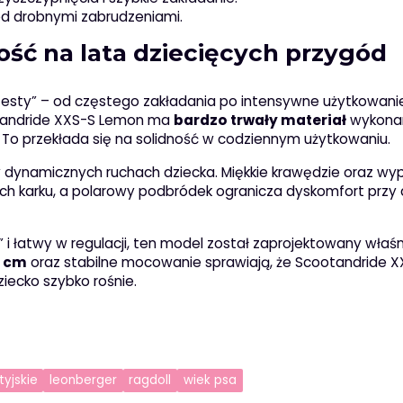
ed drobnymi zabrudzeniami.
ść na lata dziecięcych przygód
„testy” – od częstego zakładania po intensywne użytkowani
otandride XXS-S Lemon ma
bardzo trwały materiał
wykona
. To przekłada się na solidność w codziennym użytkowaniu.
 dynamicznych ruchach dziecka. Miękkie krawędzie oraz wyp
 karku, a polarowy podbródek ogranicza dyskomfort przy d
 i łatwy w regulacji, ten model został zaprojektowany właś
1 cm
oraz stabilne mocowanie sprawiają, że Scootandride X
iecko szybko rośnie.
tyjskie
leonberger
ragdoll
wiek psa