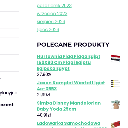
październik 2023
wrzesień 2023
sierpień 2023
lipiec 2023
POLECANE PRODUKTY
Hurtownia Flag Flaga Egipt
150X90 Cm Flagi Egiptu
Egipska Egypt
27,90
zł
?
Jaxon Komplet Wierteł I Igieł
Ac-3553
ylacyjne.
21,99
zł
Simba Disney Mandalorian
rezent
Baby Yoda 25cm
40,91
zł
Ładowarka Samochodowa