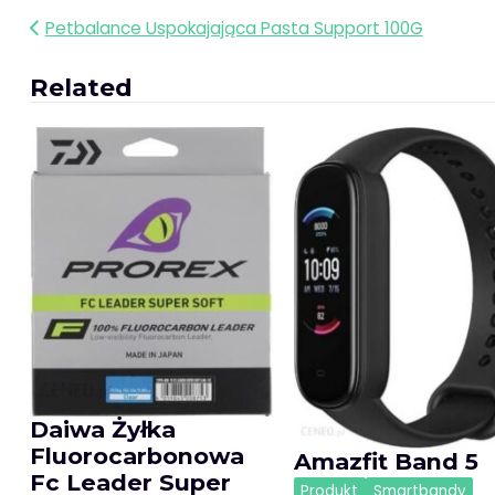
Nawigacja
Petbalance Uspokajająca Pasta Support 100G
wpisu
Related
Daiwa Żyłka
Fluorocarbonowa
Amazfit Band 5
Fc Leader Super
Produkt
Smartbandy