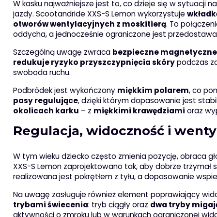
W kasku najważniejsze jest to, co dzieje się w sytuacji
jazdy. Scootandride XXS-S Lemon wykorzystuje
wkładkę
otworów wentylacyjnych z moskitierą
. To połączen
oddycha, a jednocześnie ograniczone jest przedostawa
Szczególną uwagę zwraca
bezpieczne magnetyczne 
redukuje ryzyko przyszczypnięcia skóry
podczas zap
swoboda ruchu.
Podbródek jest wykończony
miękkim polarem
, co p
pasy regulujące
, dzięki którym dopasowanie jest sta
okolicach karku
– z
miękkimi krawędziami
oraz wy
Regulacja, widoczność i wentyl
W tym wieku dziecko często zmienia pozycję, obraca gło
XXS-S Lemon zaprojektowano tak, aby dobrze trzymał s
realizowana jest pokrętłem z tyłu, a dopasowanie wspi
Na uwagę zasługuje również element poprawiający widoc
trybami świecenia
: tryb ciągły oraz
dwa tryby migaj
aktywności o zmroku lub w warunkach ograniczonej wido