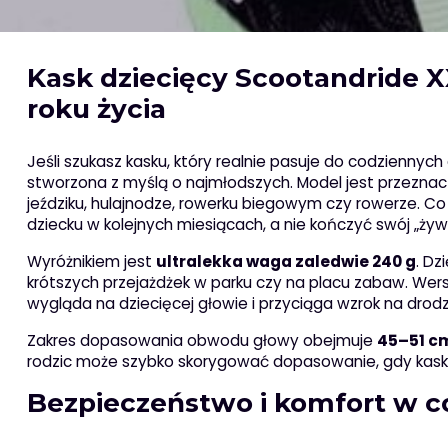
Kask dziecięcy Scootandride X
roku życia
Jeśli szukasz kasku, który realnie pasuje do codziennyc
stworzona z myślą o najmłodszych. Model jest przeznac
jeździku, hulajnodze, rowerku biegowym czy rowerze. C
dziecku w kolejnych miesiącach, a nie kończyć swój „ży
Wyróżnikiem jest
ultralekka waga zaledwie 240 g
. Dz
krótszych przejażdżek w parku czy na placu zabaw. We
wygląda na dziecięcej głowie i przyciąga wzrok na drodz
Zakres dopasowania obwodu głowy obejmuje
45–51 c
rodzic może szybko skorygować dopasowanie, gdy kask 
Bezpieczeństwo i komfort w 