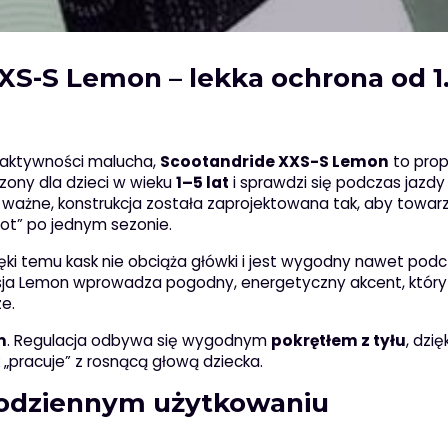
XS-S Lemon – lekka ochrona od 1
h aktywności malucha,
Scootandride XXS-S Lemon
to prop
zony dla dzieci w wieku
1–5 lat
i sprawdzi się podczas jazdy
o ważne, konstrukcja została zaprojektowana tak, aby towar
wot” po jednym sezonie.
ięki temu kask nie obciąża główki i jest wygodny nawet pod
rsja Lemon wprowadza pogodny, energetyczny akcent, który
e.
m
. Regulacja odbywa się wygodnym
pokrętłem z tyłu
, dzi
„pracuje” z rosnącą głową dziecka.
codziennym użytkowaniu