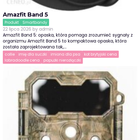
Amazfit Band 5
Produkt
Smartbandy
22 lipca 2026
by
admin
Amazfit Band 5: opaska, która pomaga zrozumieć sygnały z
organizmu Amazfit Band 5 to kompaktowa opaska, która
została zaprojektowana tak,…
collie
imię dla suczki
imiona dla psa
kot brytyjski cena
labradoodle cena
papużki nierozłączki