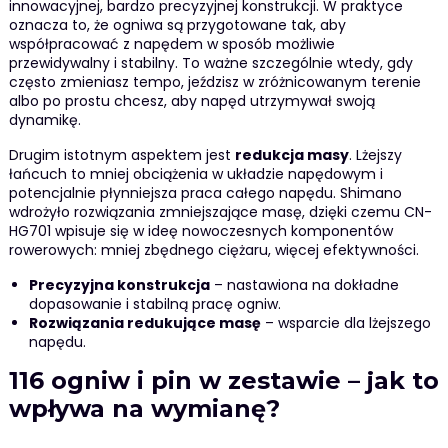
innowacyjnej, bardzo precyzyjnej konstrukcji. W praktyce
oznacza to, że ogniwa są przygotowane tak, aby
współpracować z napędem w sposób możliwie
przewidywalny i stabilny. To ważne szczególnie wtedy, gdy
często zmieniasz tempo, jeździsz w zróżnicowanym terenie
albo po prostu chcesz, aby napęd utrzymywał swoją
dynamikę.
Drugim istotnym aspektem jest
redukcja masy
. Lżejszy
łańcuch to mniej obciążenia w układzie napędowym i
potencjalnie płynniejsza praca całego napędu. Shimano
wdrożyło rozwiązania zmniejszające masę, dzięki czemu CN-
HG701 wpisuje się w ideę nowoczesnych komponentów
rowerowych: mniej zbędnego ciężaru, więcej efektywności.
Precyzyjna konstrukcja
– nastawiona na dokładne
dopasowanie i stabilną pracę ogniw.
Rozwiązania redukujące masę
– wsparcie dla lżejszego
napędu.
116 ogniw i pin w zestawie – jak to
wpływa na wymianę?