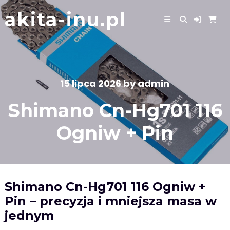
Skip
akita-inu.pl
to
content
15 lipca 2026
by
admin
Shimano Cn-Hg701 116
Ogniw + Pin
Shimano Cn-Hg701 116 Ogniw +
Pin – precyzja i mniejsza masa w
jednym