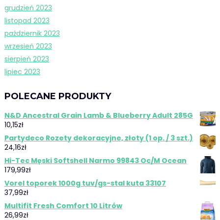
grudzień 2023
listopad 2023
październik 2023
wrzesień 2023
sierpień 2023
lipiec 2023
POLECANE PRODUKTY
N&D Ancestral Grain Lamb & Blueberry Adult 285G
10,15
zł
Partydeco Rozety dekoracyjne, złoty (1 op. / 3 szt.)
24,16
zł
Hi-Tec Męski Softshell Narmo 99843 Oc/M Ocean
179,99
zł
Vorel toporek 1000g tuv/gs-stal kuta 33107
37,99
zł
Multifit Fresh Comfort 10 Litrów
26,99
zł