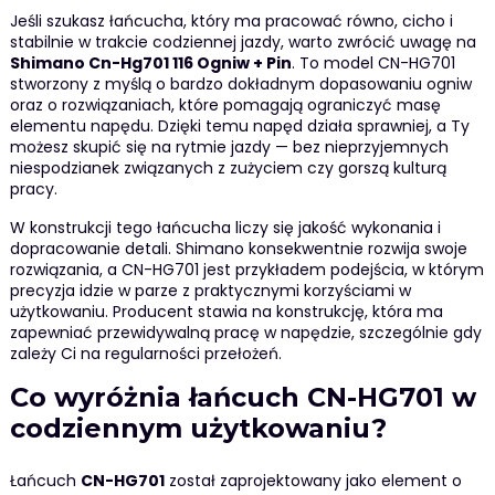
Jeśli szukasz łańcucha, który ma pracować równo, cicho i
stabilnie w trakcie codziennej jazdy, warto zwrócić uwagę na
Shimano Cn-Hg701 116 Ogniw + Pin
. To model CN-HG701
stworzony z myślą o bardzo dokładnym dopasowaniu ogniw
oraz o rozwiązaniach, które pomagają ograniczyć masę
elementu napędu. Dzięki temu napęd działa sprawniej, a Ty
możesz skupić się na rytmie jazdy — bez nieprzyjemnych
niespodzianek związanych z zużyciem czy gorszą kulturą
pracy.
W konstrukcji tego łańcucha liczy się jakość wykonania i
dopracowanie detali. Shimano konsekwentnie rozwija swoje
rozwiązania, a CN-HG701 jest przykładem podejścia, w którym
precyzja idzie w parze z praktycznymi korzyściami w
użytkowaniu. Producent stawia na konstrukcję, która ma
zapewniać przewidywalną pracę w napędzie, szczególnie gdy
zależy Ci na regularności przełożeń.
Co wyróżnia łańcuch CN-HG701 w
codziennym użytkowaniu?
Łańcuch
CN-HG701
został zaprojektowany jako element o