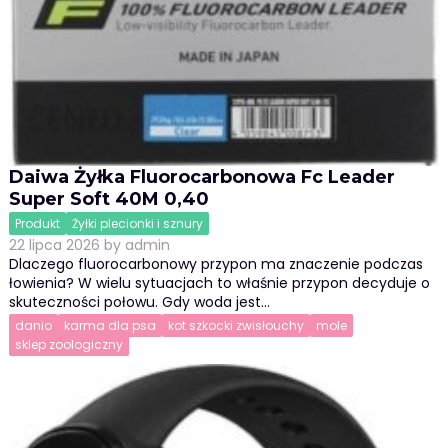
Daiwa Żyłka Fluorocarbonowa Fc Leader
Super Soft 40M 0,40
Produkt
Żyłki plecionki i sznury
22 lipca 2026
by
admin
Dlaczego fluorocarbonowy przypon ma znaczenie podczas
łowienia? W wielu sytuacjach to właśnie przypon decyduje o
skuteczności połowu. Gdy woda jest…
danio
karma dla psa
kot szkocki zwisłouchy
mole
sklep zoologiczny