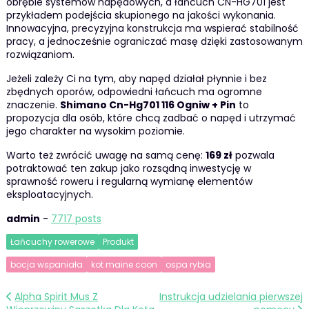
obrębie systemów napędowych, a łańcuch CN-HG701 jest
przykładem podejścia skupionego na jakości wykonania.
Innowacyjna, precyzyjna konstrukcja ma wspierać stabilność
pracy, a jednocześnie ograniczać masę dzięki zastosowanym
rozwiązaniom.
Jeżeli zależy Ci na tym, aby napęd działał płynnie i bez
zbędnych oporów, odpowiedni łańcuch ma ogromne
znaczenie.
Shimano Cn-Hg701 116 Ogniw + Pin
to
propozycja dla osób, które chcą zadbać o napęd i utrzymać
jego charakter na wysokim poziomie.
Warto też zwrócić uwagę na samą cenę:
169 zł
pozwala
potraktować ten zakup jako rozsądną inwestycję w
sprawność roweru i regularną wymianę elementów
eksploatacyjnych.
admin
-
7717 posts
Łańcuchy rowerowe
Produkt
bocja wspaniała
kot maine coon
ospa rybia
Nawigacja
Alpha Spirit Mus Z
Instrukcja udzielania pierwszej