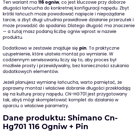
Ten wariant ma
116 ogniw
, co jest kluczowe przy doborze
długości łańcucha do konkretnej konfiguracji napędu. Zbyt
krótki łańcuch może powodować napięcie i niepożądane
tarcie, a zbyt długi utrudnia prawidłowe działanie przerzutek i
może prowadzić do spadania. Dlatego długość ma znaczenie
— a tutaj masz podaną liczbę ogniw wprost w nazwie
produktu.
Dodatkowo w zestawie znajduje się
pin
. To praktyczne
uzupełnienie, które ułatwia montaż po wymianie. W
codziennym serwisowaniu liczy się to, aby proces był
możliwie prosty i przewidywalny, bez konieczności szukania
dodatkowych elementów.
Jeżeli planujesz wymianę łańcucha, warto pamiętać, że
poprawny montaż i właściwe dobranie długości przekładają
się na kulturę pracy napędu. CN-HG701 jest przygotowany
tak, abyś mógł skompletować komplet do działania w
oparciu o właściwe parametry.
Dane produktu: Shimano Cn-
Hg701 116 Ogniw + Pin