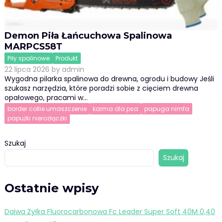
Demon Piła Łańcuchowa Spalinowa
MARPCS58T
Piły spalinowe
Produkt
22 lipca 2026
by
admin
Wygodna pilarka spalinowa do drewna, ogrodu i budowy Jeśli
szukasz narzędzia, które poradzi sobie z cięciem drewna
opałowego, pracami w…
border collie umaszczenie
karma dla psa
papuga nimfa
papużki nierozłączki
Szukaj
Szukaj
Ostatnie wpisy
Daiwa Żyłka Fluorocarbonowa Fc Leader Super Soft 40M 0,40