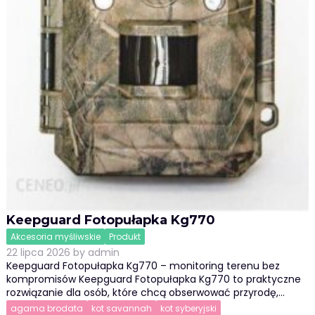
Keepguard Fotopułapka Kg770
Akcesoria myśliwskie
Produkt
22 lipca 2026
by
admin
Keepguard Fotopułapka Kg770 – monitoring terenu bez
kompromisów Keepguard Fotopułapka Kg770 to praktyczne
rozwiązanie dla osób, które chcą obserwować przyrodę,…
agama brodata
kot savannah
kot syberyjski