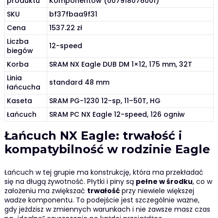
produktu
Komponentów (007918076001)
SKU
bf37fbaa9f31
Cena
1537.22 zł
Liczba
12-speed
biegów
Korba
SRAM NX Eagle DUB DM 1×12, 175 mm, 32T
Linia
standard 48 mm
łańcucha
Kaseta
SRAM PG-1230 12-sp, 11–50T, HG
Łańcuch
SRAM PC NX Eagle 12-speed, 126 ogniw
Łańcuch NX Eagle: trwałość i
kompatybilność w rodzinie Eagle
Łańcuch w tej grupie ma konstrukcję, która ma przekładać
się na długą żywotność. Płytki i piny są
pełne w środku
, co w
założeniu ma zwiększać
trwałość
przy niewiele większej
wadze komponentu. To podejście jest szczególnie ważne,
gdy jeździsz w zmiennych warunkach i nie zawsze masz czas