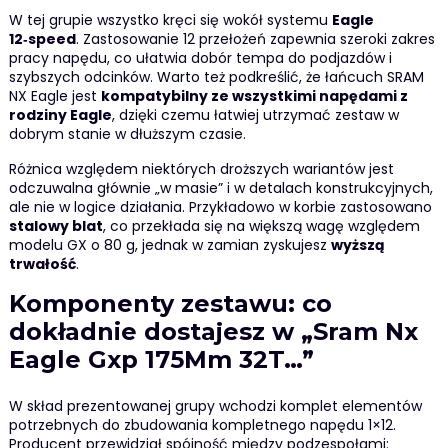
W tej grupie wszystko kręci się wokół systemu
Eagle
12‑speed
. Zastosowanie 12 przełożeń zapewnia szeroki zakres
pracy napędu, co ułatwia dobór tempa do podjazdów i
szybszych odcinków. Warto też podkreślić, że łańcuch SRAM
NX Eagle jest
kompatybilny ze wszystkimi napędami z
rodziny Eagle
, dzięki czemu łatwiej utrzymać zestaw w
dobrym stanie w dłuższym czasie.
Różnica względem niektórych droższych wariantów jest
odczuwalna głównie „w masie” i w detalach konstrukcyjnych,
ale nie w logice działania. Przykładowo w korbie zastosowano
stalowy blat
, co przekłada się na większą wagę względem
modelu GX o 80 g, jednak w zamian zyskujesz
wyższą
trwałość
.
Komponenty zestawu: co
dokładnie dostajesz w „Sram Nx
Eagle Gxp 175Mm 32T…”
W skład prezentowanej grupy wchodzi komplet elementów
potrzebnych do zbudowania kompletnego napędu 1×12.
Producent przewidział spójność między podzespołami: