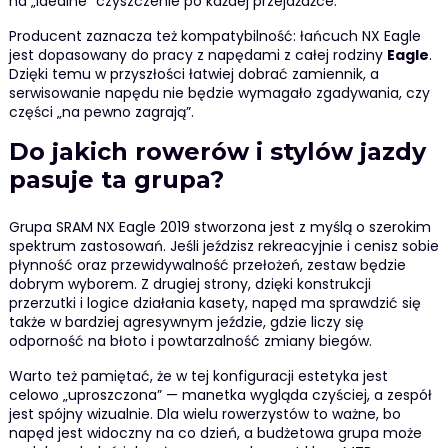
na „idealne” czyszczenie po każdej przejażdżce.
Producent zaznacza też kompatybilność: łańcuch NX Eagle
jest dopasowany do pracy z napędami z całej rodziny
Eagle
.
Dzięki temu w przyszłości łatwiej dobrać zamiennik, a
serwisowanie napędu nie będzie wymagało zgadywania, czy
części „na pewno zagrają”.
Do jakich rowerów i stylów jazdy
pasuje ta grupa?
Grupa SRAM NX Eagle 2019 stworzona jest z myślą o szerokim
spektrum zastosowań. Jeśli jeździsz rekreacyjnie i cenisz sobie
płynność oraz przewidywalność przełożeń, zestaw będzie
dobrym wyborem. Z drugiej strony, dzięki konstrukcji
przerzutki i logice działania kasety, napęd ma sprawdzić się
także w bardziej agresywnym jeździe, gdzie liczy się
odporność na błoto i powtarzalność zmiany biegów.
Warto też pamiętać, że w tej konfiguracji estetyka jest
celowo „uproszczona” — manetka wygląda czyściej, a zespół
jest spójny wizualnie. Dla wielu rowerzystów to ważne, bo
napęd jest widoczny na co dzień, a budżetowa grupa może