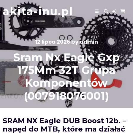
Skip
akita-inu.pl
to
content
12 lipca 2026
by
admin
Sram Nx Eagle Gxp
175Mm 32T Grupa
Komponentów
(007918076001)
SRAM NX Eagle DUB Boost 12b. –
napęd do MTB, które ma działać