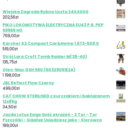
Wiejska Zagroda Rybna Uczta 24X400G
202,56
zł
PIKO LOKOMOTYWA ELEKTRYCZNA EU43 P.R. PKP
59969 HO
769,00
zł
Karcher K2 Compact Car&Home 1.673-509.0
519,00
zł
Strój Lara Croft Tomb Raider M(38-40)
135,75
zł
Oleo-Mac GSH 560 (50329051E2A)
1 198,00
zł
JBL Reflect Flow Czarny
499,00
zł
CAT CHOW STERILISED z kurczakiem i bakłażanem
12x85g
34,50
zł
Jazda Lotus Exige Ilość okrążeń - 2 Tor - Tor
Pszczółki - Gdańsk Usiądziesz jako - Kierowca
199,00
zł