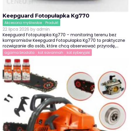
Keepguard Fotopułapka Kg770
Akcesoria myśliwskie
Produkt
22 lipca 2026
by
admin
Keepguard Fotopułapka Kg770 – monitoring terenu bez
kompromisów Keepguard Fotopułapka Kg770 to praktyczne
rozwiązanie dla osób, które chcą obserwować przyrodę,…
agama brodata
kot savannah
kot syberyjski