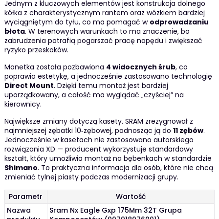
Jednym z kluczowych elementów jest konstrukcja dolnego
kółka z charakterystycznym rantem oraz wózkiem bardziej
wyciągniętym do tyłu, co ma pomagać w
odprowadzaniu
błota
. W terenowych warunkach to ma znaczenie, bo
zabrudzenia potrafią pogarszać pracę napędu i zwiększać
ryzyko przeskoków.
Manetka została pozbawiona
4 widocznych śrub
, co
poprawia estetykę, a jednocześnie zastosowano technologię
Direct Mount
. Dzięki temu montaż jest bardziej
uporządkowany, a całość ma wyglądać „czyściej” na
kierownicy.
Największe zmiany dotyczą kasety. SRAM zrezygnował z
najmniejszej zębatki 10‑zębowej, podnosząc ją do
11 zębów
.
Jednocześnie w kasetach nie zastosowano autorskiego
rozwiązania XD — producent wykorzystuje standardowy
kształt, który umożliwia montaż na bębenkach w standardzie
Shimano
. To praktyczna informacja dla osób, które nie chcą
zmieniać tylnej piasty podczas modernizacji grupy.
Parametr
Wartość
Nazwa
Sram Nx Eagle Gxp 175Mm 32T Grupa