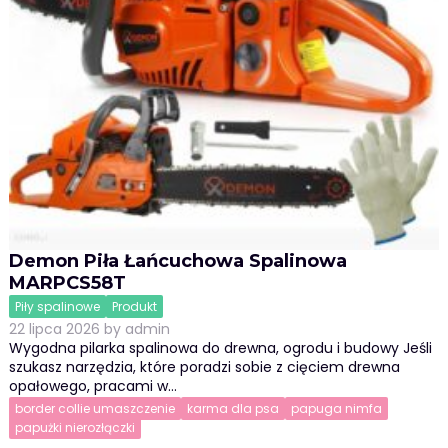
Demon Piła Łańcuchowa Spalinowa
MARPCS58T
Piły spalinowe
Produkt
22 lipca 2026
by
admin
Wygodna pilarka spalinowa do drewna, ogrodu i budowy Jeśli
szukasz narzędzia, które poradzi sobie z cięciem drewna
opałowego, pracami w…
border collie umaszczenie
karma dla psa
papuga nimfa
papużki nierozłączki