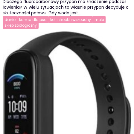
Dlaczego fluorocarbonowy przypon ma znaczenie podczas
łowienia? W wielu sytuacjach to właśnie przypon decyduje o
skuteczności połowu. Gdy woda jest…
danio
karma dla psa
kot szkocki zwisłouchy
mole
sklep zoologiczny