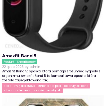
Amazfit Band 5
Produkt
Smartbandy
22 lipca 2026
by
admin
Amazfit Band 5: opaska, która pomaga zrozumieć sygnały z
organizmu Amazfit Band 5 to kompaktowa opaska, która
została zaprojektowana tak,…
collie
imię dla suczki
imiona dla psa
kot brytyjski cena
labradoodle cena
papużki nierozłączki