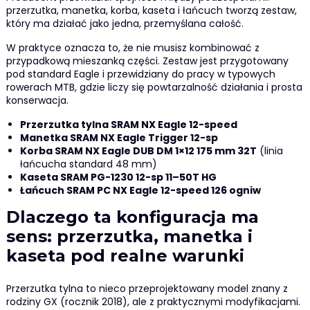
przerzutka, manetka, korba, kaseta i łańcuch tworzą zestaw,
który ma działać jako jedna, przemyślana całość.
W praktyce oznacza to, że nie musisz kombinować z
przypadkową mieszanką części. Zestaw jest przygotowany
pod standard Eagle i przewidziany do pracy w typowych
rowerach MTB, gdzie liczy się powtarzalność działania i prosta
konserwacja.
Przerzutka tylna SRAM NX Eagle 12-speed
Manetka SRAM NX Eagle Trigger 12-sp
Korba SRAM NX Eagle DUB DM 1×12 175 mm 32T
(linia
łańcucha standard 48 mm)
Kaseta SRAM PG-1230 12-sp 11–50T HG
Łańcuch SRAM PC NX Eagle 12-speed 126 ogniw
Dlaczego ta konfiguracja ma
sens: przerzutka, manetka i
kaseta pod realne warunki
Przerzutka tylna to nieco przeprojektowany model znany z
rodziny GX (rocznik 2018), ale z praktycznymi modyfikacjami.