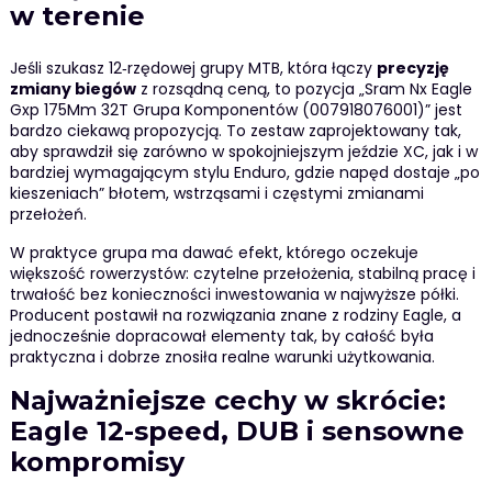
w terenie
Jeśli szukasz 12‑rzędowej grupy MTB, która łączy
precyzję
zmiany biegów
z rozsądną ceną, to pozycja „Sram Nx Eagle
Gxp 175Mm 32T Grupa Komponentów (007918076001)” jest
bardzo ciekawą propozycją. To zestaw zaprojektowany tak,
aby sprawdził się zarówno w spokojniejszym jeździe XC, jak i w
bardziej wymagającym stylu Enduro, gdzie napęd dostaje „po
kieszeniach” błotem, wstrząsami i częstymi zmianami
przełożeń.
W praktyce grupa ma dawać efekt, którego oczekuje
większość rowerzystów: czytelne przełożenia, stabilną pracę i
trwałość bez konieczności inwestowania w najwyższe półki.
Producent postawił na rozwiązania znane z rodziny Eagle, a
jednocześnie dopracował elementy tak, by całość była
praktyczna i dobrze znosiła realne warunki użytkowania.
Najważniejsze cechy w skrócie:
Eagle 12-speed, DUB i sensowne
kompromisy