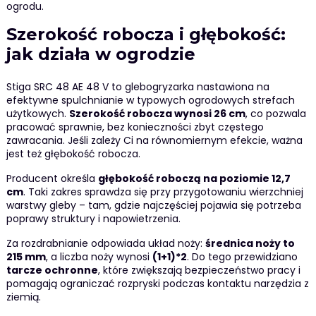
ogrodu.
Szerokość robocza i głębokość:
jak działa w ogrodzie
Stiga SRC 48 AE 48 V to glebogryzarka nastawiona na
efektywne spulchnianie w typowych ogrodowych strefach
użytkowych.
Szerokość robocza wynosi 26 cm
, co pozwala
pracować sprawnie, bez konieczności zbyt częstego
zawracania. Jeśli zależy Ci na równomiernym efekcie, ważna
jest też głębokość robocza.
Producent określa
głębokość roboczą na poziomie 12,7
cm
. Taki zakres sprawdza się przy przygotowaniu wierzchniej
warstwy gleby – tam, gdzie najczęściej pojawia się potrzeba
poprawy struktury i napowietrzenia.
Za rozdrabnianie odpowiada układ noży:
średnica noży to
215 mm
, a liczba noży wynosi
(1+1)*2
. Do tego przewidziano
tarcze ochronne
, które zwiększają bezpieczeństwo pracy i
pomagają ograniczać rozpryski podczas kontaktu narzędzia z
ziemią.