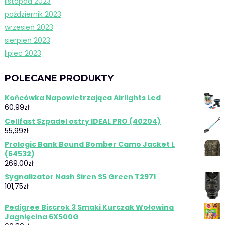
listopad 2023
październik 2023
wrzesień 2023
sierpień 2023
lipiec 2023
POLECANE PRODUKTY
Końcówka Napowietrzająca Airlights Led
60,99
zł
Cellfast Szpadel ostry IDEAL PRO (40204)
55,99
zł
Prologic Bank Bound Bomber Camo Jacket L
(64532)
269,00
zł
Sygnalizator Nash Siren S5 Green T2971
101,75
zł
Pedigree Biscrok 3 Smaki Kurczak Wołowina
Jagnięcina 6X500G