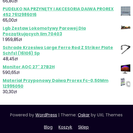
66,80
zł
PUDEŁKO NA PRZYNĘTY I AKCESORIA DAIWA PROREX
452 7612986016
65,00
zł
Lgb Zestaw Lokomotywy Parowej Dla
Początkujących Iim 70403
1 959,85
zł
Schrade Krzesiwo Large Ferro Rod Z Striker Plate
Schfs1 (16106) Sp
48,45
zł
Monitor AOC 27" 27B2H
590,65
zł
Materiał Przyponowy Daiwa Prorex Fc-0,50Mm
12995050
30,30
zł
Powered by
WordPress
|
Theme:
Oskar
by UXL Themes
Blog
Koszyk
Sklep