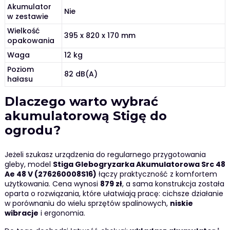
Akumulator
Nie
w zestawie
Wielkość
395 x 820 x 170 mm
opakowania
Waga
12 kg
Poziom
82 dB(A)
hałasu
Dlaczego warto wybrać
akumulatorową Stigę do
ogrodu?
Jeżeli szukasz urządzenia do regularnego przygotowania
gleby, model
Stiga Glebogryzarka Akumulatorowa Src 48
Ae 48 V (276260008S16)
łączy praktyczność z komfortem
użytkowania. Cena wynosi
879 zł
, a sama konstrukcja została
oparta o rozwiązania, które ułatwiają pracę: cichsze działanie
w porównaniu do wielu sprzętów spalinowych,
niskie
wibracje
i ergonomia.