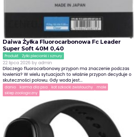
Daiwa Żyłka Fluorocarbonowa Fc Leader
Super Soft 40M 0,40
Produkt
Żyłki plecionki i sznury
22 lipca 2026
by
admin
Dlaczego fluorocarbonowy przypon ma znaczenie podczas
łowienia? W wielu sytuacjach to właśnie przypon decyduje o
skuteczności połowu. Gdy woda jest…
danio
karma dla psa
kot szkocki zwisłouchy
mole
sklep zoologiczny