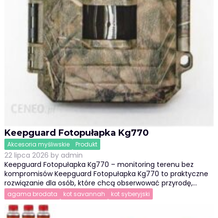
Keepguard Fotopułapka Kg770
Akcesoria myśliwskie
Produkt
22 lipca 2026
by
admin
Keepguard Fotopułapka Kg770 – monitoring terenu bez
kompromisów Keepguard Fotopułapka Kg770 to praktyczne
rozwiązanie dla osób, które chcą obserwować przyrodę,…
agama brodata
kot savannah
kot syberyjski