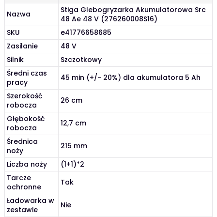
Stiga Glebogryzarka Akumulatorowa Src
Nazwa
48 Ae 48 V (276260008S16)
SKU
e41776658685
Zasilanie
48 V
Silnik
Szczotkowy
Średni czas
45 min (+/- 20%) dla akumulatora 5 Ah
pracy
Szerokość
26 cm
robocza
Głębokość
12,7 cm
robocza
Średnica
215 mm
noży
Liczba noży
(1+1)*2
Tarcze
Tak
ochronne
Ładowarka w
Nie
zestawie