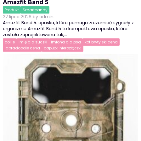
Amazfit Band 5
Produkt
Smartbandy
22 lipca 2026
by
admin
Amazfit Band 5: opaska, która pomaga zrozumieć sygnały z
organizmu Amazfit Band 5 to kompaktowa opaska, która
została zaprojektowana tak,…
collie
imię dla suczki
imiona dla psa
kot brytyjski cena
labradoodle cena
papużki nierozłączki