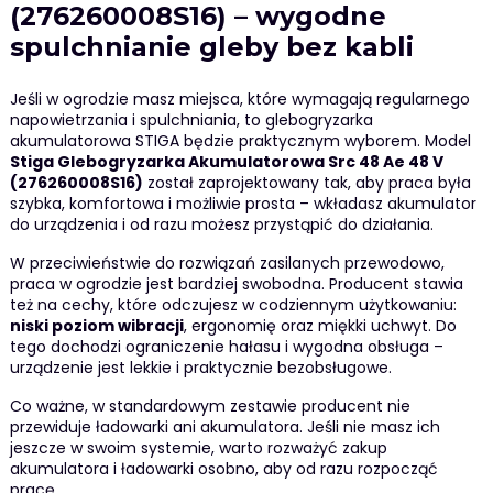
(276260008S16) – wygodne
spulchnianie gleby bez kabli
Jeśli w ogrodzie masz miejsca, które wymagają regularnego
napowietrzania i spulchniania, to glebogryzarka
akumulatorowa STIGA będzie praktycznym wyborem. Model
Stiga Glebogryzarka Akumulatorowa Src 48 Ae 48 V
(276260008S16)
został zaprojektowany tak, aby praca była
szybka, komfortowa i możliwie prosta – wkładasz akumulator
do urządzenia i od razu możesz przystąpić do działania.
W przeciwieństwie do rozwiązań zasilanych przewodowo,
praca w ogrodzie jest bardziej swobodna. Producent stawia
też na cechy, które odczujesz w codziennym użytkowaniu:
niski poziom wibracji
, ergonomię oraz miękki uchwyt. Do
tego dochodzi ograniczenie hałasu i wygodna obsługa –
urządzenie jest lekkie i praktycznie bezobsługowe.
Co ważne, w standardowym zestawie producent nie
przewiduje ładowarki ani akumulatora. Jeśli nie masz ich
jeszcze w swoim systemie, warto rozważyć zakup
akumulatora i ładowarki osobno, aby od razu rozpocząć
pracę.