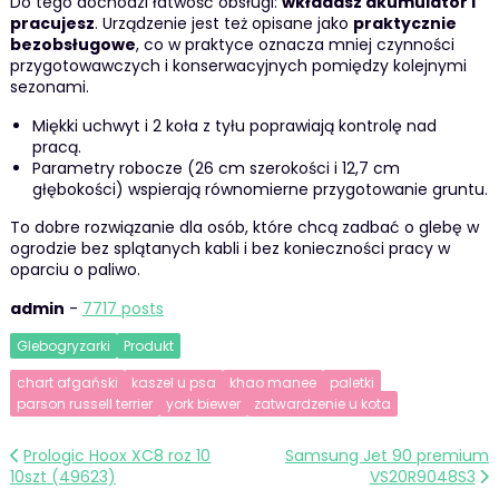
Do tego dochodzi łatwość obsługi:
wkładasz akumulator i
pracujesz
. Urządzenie jest też opisane jako
praktycznie
bezobsługowe
, co w praktyce oznacza mniej czynności
przygotowawczych i konserwacyjnych pomiędzy kolejnymi
sezonami.
Miękki uchwyt i 2 koła z tyłu poprawiają kontrolę nad
pracą.
Parametry robocze (26 cm szerokości i 12,7 cm
głębokości) wspierają równomierne przygotowanie gruntu.
To dobre rozwiązanie dla osób, które chcą zadbać o glebę w
ogrodzie bez splątanych kabli i bez konieczności pracy w
oparciu o paliwo.
admin
-
7717 posts
Glebogryzarki
Produkt
chart afgański
kaszel u psa
khao manee
paletki
parson russell terrier
york biewer
zatwardzenie u kota
Nawigacja
Prologic Hoox XC8 roz 10
Samsung Jet 90 premium
10szt (49623)
VS20R9048S3
wpisu