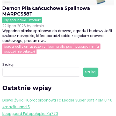
Demon Piła Łańcuchowa Spalinowa
MARPCS58T
Piły spalinowe
Produkt
22 lipca 2026
by
admin
Wygodna pilarka spalinowa do drewna, ogrodu i budowy Jeśli
szukasz narzędzia, które poradzi sobie z cięciem drewna
opałowego, pracami w…
border collie umaszczenie
karma dla psa
papuga nimfa
papużki nierozłączki
Szukaj
Szukaj
Ostatnie wpisy
Daiwa Żyłka Fluorocarbonowa Fc Leader Super Soft 40M 0,40
Amazfit Band 5
Keepguard Fotopułapka Kg770