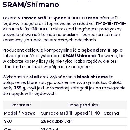
SRAM/Shimano
Kaseta
Sunrace Ms8 11-Speed 11-40T Czarna
oferuje 11-
rzędowy napęd oraz stopniowanie w układzie:
11-13-15-17-19-
21-24-28-32-36-40T
. Taki rozkład biegów jest praktyczny:
pozwala utrzymać tempo na płaskim i jednocześnie mieć
sensowny „ratunek” na stromszych odcinkach.
Producent deklaruje kompatybilność z
bębenkiem 11-sp
, a
także zgodność z systemami
SRAM/Shimano
. To ważne, bo
w doborze kasety liczy się nie tylko liczba rzędów, ale też
standard montażu i współpraca z napędem.
Wykonanie z
stali
oraz wykończenie
black chrome
to
połączenie, które sprzyja codziennej wytrzymałości. Całość
waży
389 g
, czyli jest w rozsądnej kategorii jak na rozwiązanie
do napędów 11-rzędowych.
Parametr
Dane produktu
Model / Nazwa
Sunrace Ms8 11-Speed 11-40T Czarna
SKU
28ecd2bb17d4
Cena
317.25 zł