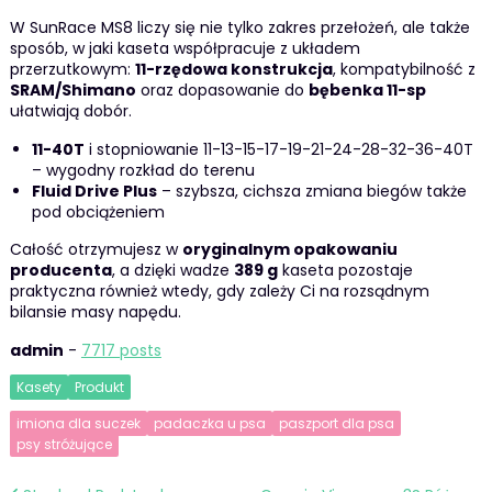
W SunRace MS8 liczy się nie tylko zakres przełożeń, ale także
sposób, w jaki kaseta współpracuje z układem
przerzutkowym:
11-rzędowa konstrukcja
, kompatybilność z
SRAM/Shimano
oraz dopasowanie do
bębenka 11-sp
ułatwiają dobór.
11-40T
i stopniowanie 11-13-15-17-19-21-24-28-32-36-40T
– wygodny rozkład do terenu
Fluid Drive Plus
– szybsza, cichsza zmiana biegów także
pod obciążeniem
Całość otrzymujesz w
oryginalnym opakowaniu
producenta
, a dzięki wadze
389 g
kaseta pozostaje
praktyczna również wtedy, gdy zależy Ci na rozsądnym
bilansie masy napędu.
admin
-
7717 posts
Kasety
Produkt
imiona dla suczek
padaczka u psa
paszport dla psa
psy stróżujące