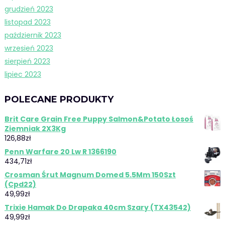
grudzień 2023
listopad 2023
październik 2023
wrzesień 2023
sierpień 2023
lipiec 2023
POLECANE PRODUKTY
Brit Care Grain Free Puppy Salmon&Potato Łosoś
Ziemniak 2X3Kg
126,88
zł
Penn Warfare 20 Lw R 1366190
434,71
zł
Crosman Śrut Magnum Domed 5.5Mm 150Szt
(Cpd22)
49,99
zł
Trixie Hamak Do Drapaka 40cm Szary (TX43542)
49,99
zł