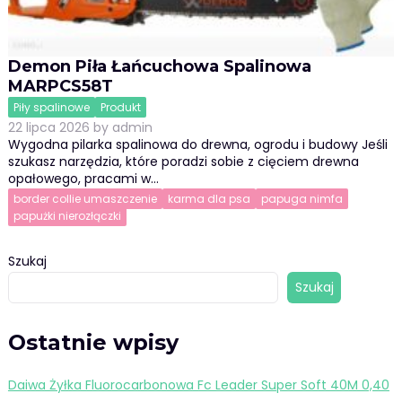
Demon Piła Łańcuchowa Spalinowa
MARPCS58T
Piły spalinowe
Produkt
22 lipca 2026
by
admin
Wygodna pilarka spalinowa do drewna, ogrodu i budowy Jeśli
szukasz narzędzia, które poradzi sobie z cięciem drewna
opałowego, pracami w…
border collie umaszczenie
karma dla psa
papuga nimfa
papużki nierozłączki
Szukaj
Szukaj
Ostatnie wpisy
Daiwa Żyłka Fluorocarbonowa Fc Leader Super Soft 40M 0,40