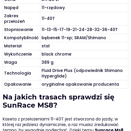
Napęd
11-rzędowy
Zakres
11-40T
przełożeń
Stopniowanie
11-13-15-17-19-21-24-28-32-36-40T
Kompatybilność
bębenek 11-sp; SRAM/Shimano
Materiał
stal
Wykończenie
black chrome
Waga
389 g
Fluid Drive Plus (odpowiednik Shimano
Technologia
Hyperglide)
Opakowanie
oryginalne opakowanie producenta
Na jakich trasach sprawdzi się
SunRace MS8?
Kaseta z przełożeniami 11–40T jest stworzona do jazdy, w
której raz jedziesz dynamicznie, a raz musisz zredukować
tempo, by wygodnie podjechać. Dzięki temu
Sunrace Ms8