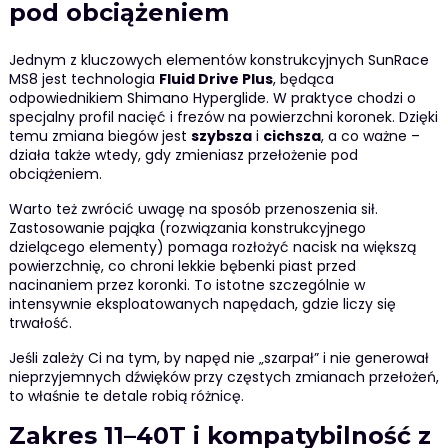
pod obciążeniem
Jednym z kluczowych elementów konstrukcyjnych SunRace
MS8 jest technologia
Fluid Drive Plus
, będąca
odpowiednikiem Shimano Hyperglide. W praktyce chodzi o
specjalny profil nacięć i frezów na powierzchni koronek. Dzięki
temu zmiana biegów jest
szybsza
i
cichsza
, a co ważne –
działa także wtedy, gdy zmieniasz przełożenie pod
obciążeniem.
Warto też zwrócić uwagę na sposób przenoszenia sił.
Zastosowanie pająka (rozwiązania konstrukcyjnego
dzielącego elementy) pomaga rozłożyć nacisk na większą
powierzchnię, co chroni lekkie bębenki piast przed
nacinaniem przez koronki. To istotne szczególnie w
intensywnie eksploatowanych napędach, gdzie liczy się
trwałość.
Jeśli zależy Ci na tym, by napęd nie „szarpał” i nie generował
nieprzyjemnych dźwięków przy częstych zmianach przełożeń,
to właśnie te detale robią różnicę.
Zakres 11–40T i kompatybilność z