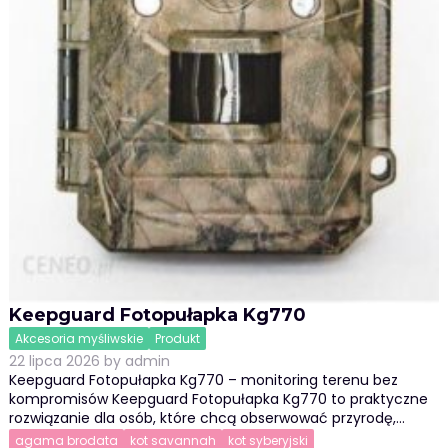
Keepguard Fotopułapka Kg770
Akcesoria myśliwskie
Produkt
22 lipca 2026
by
admin
Keepguard Fotopułapka Kg770 – monitoring terenu bez
kompromisów Keepguard Fotopułapka Kg770 to praktyczne
rozwiązanie dla osób, które chcą obserwować przyrodę,…
agama brodata
kot savannah
kot syberyjski