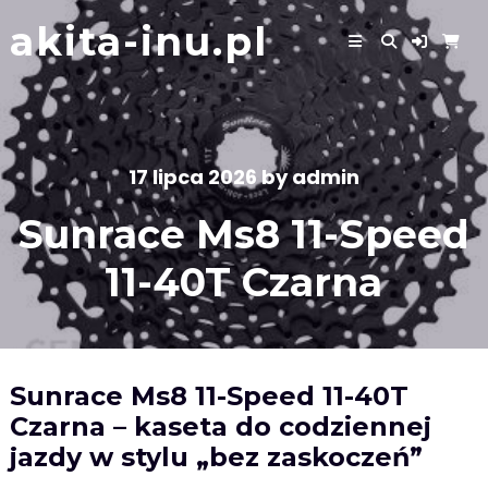
Skip
akita-inu.pl
to
content
17 lipca 2026
by
admin
Sunrace Ms8 11-Speed
11-40T Czarna
Sunrace Ms8 11-Speed 11-40T
Czarna – kaseta do codziennej
jazdy w stylu „bez zaskoczeń”