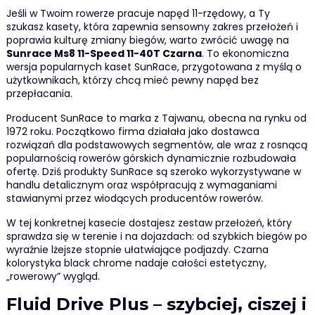
Jeśli w Twoim rowerze pracuje napęd 11-rzędowy, a Ty
szukasz kasety, która zapewnia sensowny zakres przełożeń i
poprawia kulturę zmiany biegów, warto zwrócić uwagę na
Sunrace Ms8 11-Speed 11-40T Czarna
. To ekonomiczna
wersja popularnych kaset SunRace, przygotowana z myślą o
użytkownikach, którzy chcą mieć pewny napęd bez
przepłacania.
Producent SunRace to marka z Tajwanu, obecna na rynku od
1972 roku. Początkowo firma działała jako dostawca
rozwiązań dla podstawowych segmentów, ale wraz z rosnącą
popularnością rowerów górskich dynamicznie rozbudowała
ofertę. Dziś produkty SunRace są szeroko wykorzystywane w
handlu detalicznym oraz współpracują z wymaganiami
stawianymi przez wiodących producentów rowerów.
W tej konkretnej kasecie dostajesz zestaw przełożeń, który
sprawdza się w terenie i na dojazdach: od szybkich biegów po
wyraźnie lżejsze stopnie ułatwiające podjazdy. Czarna
kolorystyka black chrome nadaje całości estetyczny,
„rowerowy” wygląd.
Fluid Drive Plus – szybciej, ciszej i