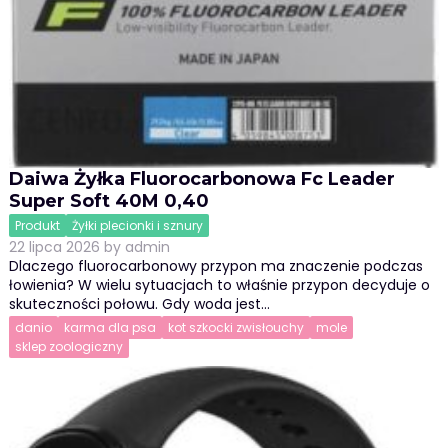
Daiwa Żyłka Fluorocarbonowa Fc Leader
Super Soft 40M 0,40
Produkt
Żyłki plecionki i sznury
22 lipca 2026
by
admin
Dlaczego fluorocarbonowy przypon ma znaczenie podczas
łowienia? W wielu sytuacjach to właśnie przypon decyduje o
skuteczności połowu. Gdy woda jest…
danio
karma dla psa
kot szkocki zwisłouchy
mole
sklep zoologiczny