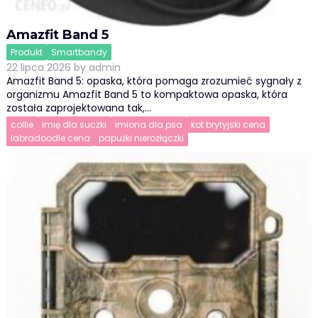
Amazfit Band 5
Produkt
Smartbandy
22 lipca 2026
by
admin
Amazfit Band 5: opaska, która pomaga zrozumieć sygnały z
organizmu Amazfit Band 5 to kompaktowa opaska, która
została zaprojektowana tak,…
collie
imię dla suczki
imiona dla psa
kot brytyjski cena
labradoodle cena
papużki nierozłączki