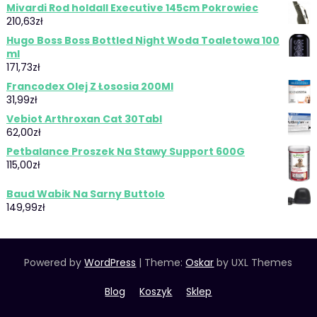
Mivardi Rod holdall Executive 145cm Pokrowiec
210,63
zł
Hugo Boss Boss Bottled Night Woda Toaletowa 100
ml
171,73
zł
Francodex Olej Z Łososia 200Ml
31,99
zł
Vebiot Arthroxan Cat 30Tabl
62,00
zł
Petbalance Proszek Na Stawy Support 600G
115,00
zł
Baud Wabik Na Sarny Buttolo
149,99
zł
Powered by
WordPress
|
Theme:
Oskar
by UXL Themes
Blog
Koszyk
Sklep