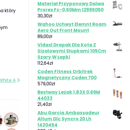
Materiał Przyponowy Daiwa
Prorex Fc-0,50Mm 12995050
na który
30,30
zł
Wahoo Uchwyt Elemnt Roam
onym
Aero Out Front Mount
89,00
zł
Vidaxl Drapak Dla Kota Z
Sizalowymi Słupkami 105Cm
Szary W Łapki
112,64
zł
Coden Fitness Orbitrek
Magnetyczny Coden 700
hite A
579,00
zł
Bestway Leżak 1,83X 0,69M
44033
21,40
zł
Abu Garcia Ambassadeur
Altum Dlc Syncro 20 Lh
1430454