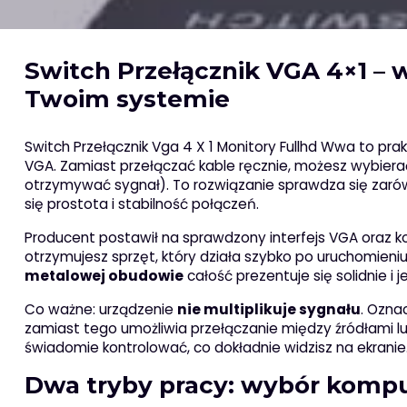
Switch Przełącznik VGA 4×1 –
Twoim systemie
Switch Przełącznik Vga 4 X 1 Monitory Fullhd Wwa to pr
VGA. Zamiast przełączać kable ręcznie, możesz wybierać
otrzymywać sygnał). To rozwiązanie sprawdza się zarów
się prostota i stabilność połączeń.
Producent postawił na sprawdzony interfejs VGA oraz ko
otrzymujesz sprzęt, który działa szybko po uruchomieniu
metalowej obudowie
całość prezentuje się solidnie i
Co ważne: urządzenie
nie multiplikuje sygnału
. Ozna
zamiast tego umożliwia przełączanie między źródłami lub
świadomie kontrolować, co dokładnie widzisz na ekranie
Dwa tryby pracy: wybór kompu