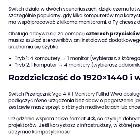
Switch działa w dwóch scenariuszach, dzięki czemu łatw
szczególnie popularny, gdy kilka komputerów ma korzys
ma współpracować z kilkoma monitorami, a Ty chcesz d
Obsługa odbywa się za pomocą
czterech przycisków
musisz szukać sterowników ani instalować dodatkowego
uruchamia się szybko.
Tryb 1: 4 komputery → 1 monitor (wybierasz, z które
Tryb 2: 1 komputer → 4 monitory (wybierasz odbiornik,
Rozdzielczość do 1920×1440 i 
Switch Przełącznik Vga 4 X 1 Monitory Fullhd Wwa obsług
podłączyć różne urządzenia bez obaw o pogorszenie jak
zestawie masz sprzęt o różnych możliwościach lub chce
Urządzenie wspiera także format
4:3
, co czyni je dobr
projektorów. Jeśli korzystasz z infrastruktury, w której
utrzymać kompatybilność.