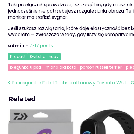
Taki przełącznik sprawdza się szczególnie, gdy masz kilk
jednocześnie nie potrzebujesz rozgałęziania obrazu. Tu l
monitor ma trafiać sygnał.
Jeśli szukasz rozwiązania, które daje elastyczność bez 
wyborem — zwłaszcza wtedy, gdy liczy się kompatybilno
admin
-
7717 posts
Produkt
Switche i huby
biegunka u psa
imiona dla kota
parson russell terrier
pie
Nawigacja
Focusgarden Fotel Technorattanowy Trivento White 
wpisu
Related