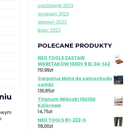
październik 2023
wrzesień 2023
sierpień 2023
lipiec 2023
POLECANE PRODUKTY
NEO TOOLS ZASTAW
WKRĘTAKÓW 1000V 9 EL 04-142
151,99
zł
Carpatus Mata do samochodu
combi
130,85
zł
niu
Titanum Włóczki 10x10G
Kolorowe
14,75
zł
kowym
o
NEO TOOLS 81-222-S
116,00
zł