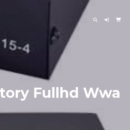
itory Fullhd Wwa