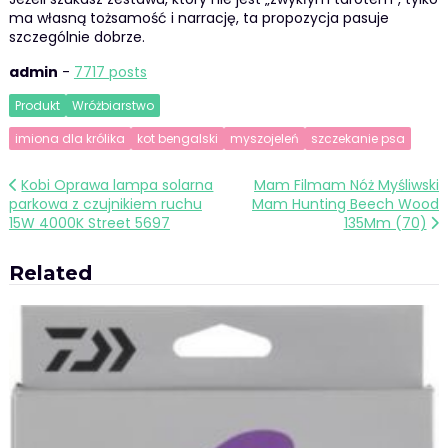
ma własną tożsamość i narrację, ta propozycja pasuje
szczególnie dobrze.
admin
-
7717 posts
Produkt
Wróżbiarstwo
imiona dla królika
kot bengalski
myszojeleń
szczekanie psa
Nawigacja
Kobi Oprawa lampa solarna
Mam Filmam Nóż Myśliwski
parkowa z czujnikiem ruchu
Mam Hunting Beech Wood
wpisu
15W 4000K Street 5697
135Mm (70)
Related