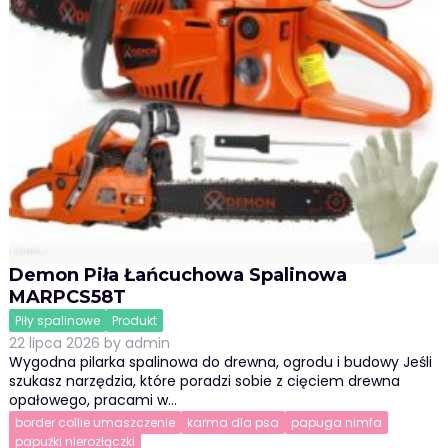
Demon Piła Łańcuchowa Spalinowa
MARPCS58T
Piły spalinowe
Produkt
22 lipca 2026
by
admin
Wygodna pilarka spalinowa do drewna, ogrodu i budowy Jeśli
szukasz narzędzia, które poradzi sobie z cięciem drewna
opałowego, pracami w…
border collie umaszczenie
karma dla psa
papuga nimfa
papużki nierozłączki