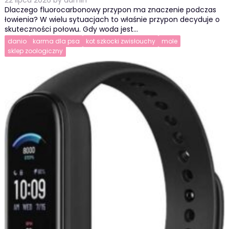
22 lipca 2026
by
admin
Dlaczego fluorocarbonowy przypon ma znaczenie podczas
łowienia? W wielu sytuacjach to właśnie przypon decyduje o
skuteczności połowu. Gdy woda jest…
danio
karma dla psa
kot szkocki zwisłouchy
mole
sklep zoologiczny