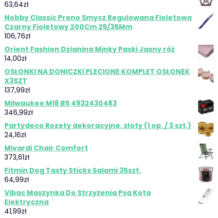
63,64
zł
Nobby Classic Preno Smycz Regulowana Fioletowa
Czarny Fioletowy 200Cm 25/35Mm
106,76
zł
Orient Fashion Dzianina Minky Paski Jasny róż
14,00
zł
OSŁONKI NA DONICZKI PLECIONE KOMPLET OSŁONEK
X3SZT
137,99
zł
Milwaukee M18 B5 4932430483
346,99
zł
Partydeco Rozety dekoracyjne, złoty (1 op. / 3 szt.)
24,16
zł
Mivardi Chair Comfort
373,61
zł
Fitmin Dog Tasty Sticks Salami 35szt.
64,99
zł
Vibac Maszynka Do Strzyżenia Psa Kota
Elektryczna
41,99
zł