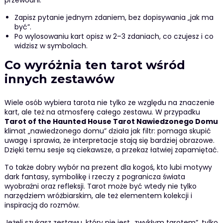
przewodni.
Zapisz pytanie jednym zdaniem, bez dopisywania „jak ma
być”.
Po wylosowaniu kart opisz w 2–3 zdaniach, co czujesz i co
widzisz w symbolach.
Co wyróżnia ten tarot wśród
innych zestawów
Wiele osób wybiera tarota nie tylko ze względu na znaczenie
kart, ale też na atmosferę całego zestawu. W przypadku
Tarot of the Haunted House Tarot Nawiedzonego Domu
klimat „nawiedzonego domu” działa jak filtr: pomaga skupić
uwagę i sprawia, że interpretacje stają się bardziej obrazowe.
Dzięki temu sesje są ciekawsze, a przekaz łatwiej zapamiętać.
To także dobry wybór na prezent dla kogoś, kto lubi motywy
dark fantasy, symbolikę i rzeczy z pogranicza świata
wyobraźni oraz refleksji. Tarot może być wtedy nie tylko
narzędziem wróżbiarskim, ale też elementem kolekcji i
inspiracją do rozmów.
Jeżeli szukasz zestawu, który nie jest „zwykłym tarotem”, tylko