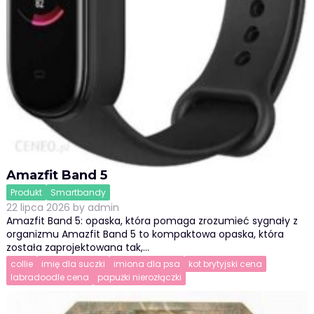
Amazfit Band 5
Produkt
Smartbandy
22 lipca 2026
by
admin
Amazfit Band 5: opaska, która pomaga zrozumieć sygnały z
organizmu Amazfit Band 5 to kompaktowa opaska, która
została zaprojektowana tak,…
collie
imię dla suczki
imiona dla psa
kot brytyjski cena
labradoodle cena
papużki nierozłączki