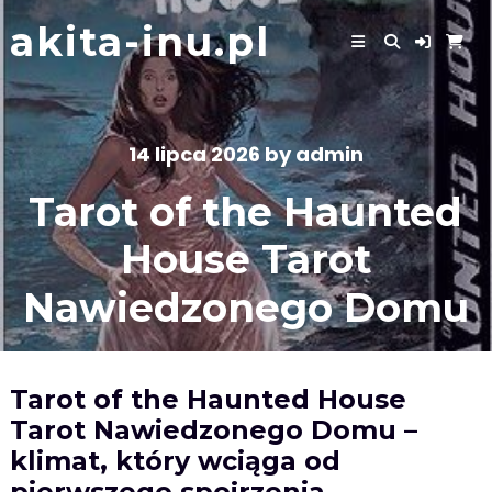
Skip
akita-inu.pl
to
content
14 lipca 2026
by
admin
Tarot of the Haunted
House Tarot
Nawiedzonego Domu
Tarot of the Haunted House
Tarot Nawiedzonego Domu –
klimat, który wciąga od
pierwszego spojrzenia