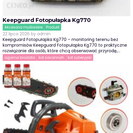
Keepguard Fotopułapka Kg770
Akcesoria myśliwskie
Produkt
22 lipca 2026
by
admin
Keepguard Fotopułapka Kg770 – monitoring terenu bez
kompromisów Keepguard Fotopułapka Kg770 to praktyczne
rozwiązanie dla osób, które chcą obserwować przyrodę,…
agama brodata
kot savannah
kot syberyjski