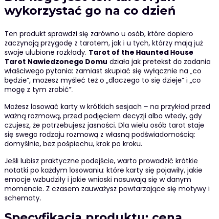
wykorzystać go na co dzień
Ten produkt sprawdzi się zarówno u osób, które dopiero
zaczynają przygodę z tarotem, jak i u tych, którzy mają już
swoje ulubione rozkłady.
Tarot of the Haunted House
Tarot Nawiedzonego Domu
działa jak pretekst do zadania
właściwego pytania: zamiast skupiać się wyłącznie na „co
będzie”, możesz myśleć też o „dlaczego to się dzieje” i „co
mogę z tym zrobić”.
Możesz losować karty w krótkich sesjach – na przykład przed
ważną rozmową, przed podjęciem decyzji albo wtedy, gdy
czujesz, że potrzebujesz jasności. Dla wielu osób tarot staje
się swego rodzaju rozmową z własną podświadomością:
domyślnie, bez pośpiechu, krok po kroku.
Jeśli lubisz praktyczne podejście, warto prowadzić krótkie
notatki po każdym losowaniu: które karty się pojawiły, jakie
emocje wzbudziły i jakie wnioski nasuwają się w danym
momencie. Z czasem zauważysz powtarzające się motywy i
schematy.
Specyfikacja produktu: cena,