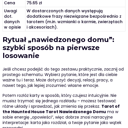
Cena
75.65 zł
Uwagi
W dostarczonych danych występują
dot.
dodatkowe frazy niezwiązane bezpośrednio z
danych
tarotem (m.in. wzmianki o karmie, zwierzętach
w opisie
i akcesoriach).
Rytuał „nawiedzonego domu”:
szybki sposób na pierwsze
losowanie
Jeśli chcesz podejść do tego zestawu praktycznie, zacznij od
prostego schematu. Wybierz pytanie, które jest dla ciebie
ważne tu i teraz. Może dotyczyć decyzji, relacji, pracy, a
nawet tego, jak lepiej zrozumieć własne emocje.
Potem rozłóż karty w sposób, który czujesz intuicyjnie. Nie
musisz trzymać się jednego rozkładu – możesz testować
różne układy i sprawdzać, jak zmienia się przekaz.
Tarot of
the Haunted House Tarot Nawiedzonego Domu
ma w
sobie energię „opowieści”, więc dobrze znosi narracyjne
interpretacje: karta jako rozdział, a twoje pytanie jako wątek