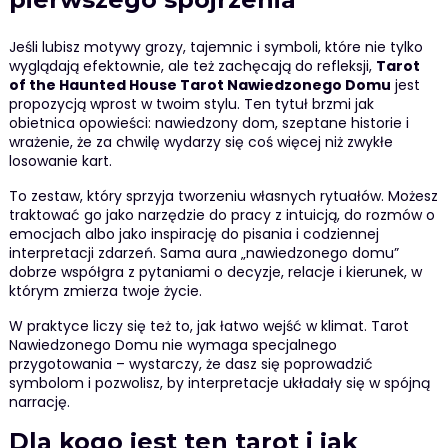
Jeśli lubisz motywy grozy, tajemnic i symboli, które nie tylko
wyglądają efektownie, ale też zachęcają do refleksji,
Tarot
of the Haunted House Tarot Nawiedzonego Domu
jest
propozycją wprost w twoim stylu. Ten tytuł brzmi jak
obietnica opowieści: nawiedzony dom, szeptane historie i
wrażenie, że za chwilę wydarzy się coś więcej niż zwykłe
losowanie kart.
To zestaw, który sprzyja tworzeniu własnych rytuałów. Możesz
traktować go jako narzędzie do pracy z intuicją, do rozmów o
emocjach albo jako inspirację do pisania i codziennej
interpretacji zdarzeń. Sama aura „nawiedzonego domu”
dobrze współgra z pytaniami o decyzje, relacje i kierunek, w
którym zmierza twoje życie.
W praktyce liczy się też to, jak łatwo wejść w klimat. Tarot
Nawiedzonego Domu nie wymaga specjalnego
przygotowania – wystarczy, że dasz się poprowadzić
symbolom i pozwolisz, by interpretacje układały się w spójną
narrację.
Dla kogo jest ten tarot i jak